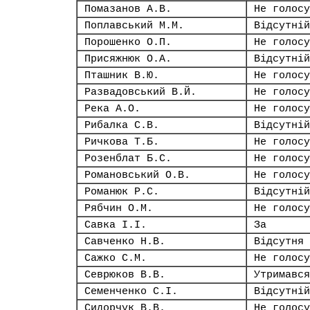
Помазанов А.В.
Не голосу
Поплавський М.М.
Відсутній
Порошенко О.П.
Не голосу
Присяжнюк О.А.
Відсутній
Пташник В.Ю.
Не голосу
Развадовський В.Й.
Не голосу
Река А.О.
Не голосу
Рибалка С.В.
Відсутній
Ричкова Т.Б.
Не голосу
Розенблат Б.С.
Не голосу
Романовський О.В.
Не голосу
Романюк Р.С.
Відсутній
Рябчин О.М.
Не голосу
Савка І.І.
За
Савченко Н.В.
Відсутня
Сажко С.М.
Не голосу
Севрюков В.В.
Утримався
Семенченко С.І.
Відсутній
Сидорчук В.В.
Не голосу