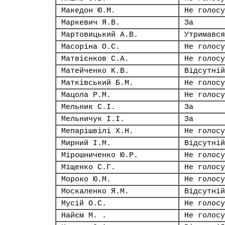
Македон Ю.М.
Не голосу
Маркевич Я.В.
За
Мартовицький А.В.
Утримався
Масоріна О.С.
Не голосу
Матвієнков С.А.
Не голосу
Матейченко К.В.
Відсутній
Матківський Б.М.
Не голосу
Мацола Р.М.
Не голосу
Мельник С.І.
За
Мельничук І.І.
За
Мепарішвілі Х.Н.
Не голосу
Мирний І.М.
Відсутній
Мірошниченко Ю.Р.
Не голосу
Міщенко С.Г.
Не голосу
Мороко Ю.М.
Не голосу
Москаленко Я.М.
Відсутній
Мусій О.С.
Не голосу
Найєм М. .
Не голосу