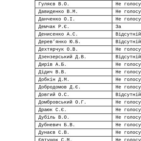
Гуляєв В.О.
Не голосу
Давиденко В.М.
Не голосу
Данченко О.І.
Не голосу
Демчак Р.Є.
За
Денисенко А.С.
Відсутній
Дерев’янко Ю.Б.
Відсутній
Дехтярчук О.В.
Не голосу
Дзензерський Д.В.
Відсутній
Дирів А.Б.
Не голосу
Дідич В.В.
Не голосу
Добкін Д.М.
Не голосу
Добродомов Д.Є.
Не голосу
Довгий О.С.
Відсутній
Домбровський О.Г.
Не голосу
Драюк С.Є.
Не голосу
Дубіль В.О.
Не голосу
Дубневич Б.В.
Не голосу
Дунаєв С.В.
Не голосу
Євтушок С.М.
Не голосу