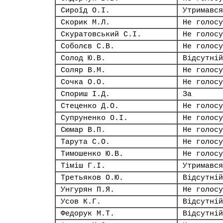
Сироїд О.І.
Утримався
Скорик М.Л.
Не голосу
Скуратовський С.І.
Не голосу
Соболєв С.В.
Не голосу
Солод Ю.В.
Відсутній
Соляр В.М.
Не голосу
Сочка О.О.
Не голосу
Спориш І.Д.
За
Стеценко Д.О.
Не голосу
Супруненко О.І.
Не голосу
Сюмар В.П.
Не голосу
Тарута С.О.
Не голосу
Тимошенко Ю.В.
Не голосу
Тіміш Г.І.
Утримався
Третьяков О.Ю.
Відсутній
Унгурян П.Я.
Не голосу
Усов К.Г.
Відсутній
Федорук М.Т.
Відсутній