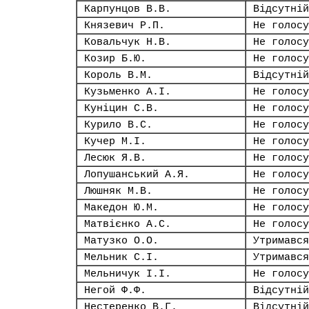
Карпунцов В.В.
Відсутній
Князевич Р.П.
Не голосу
Ковальчук Н.В.
Не голосу
Козир Б.Ю.
Не голосу
Король В.М.
Відсутній
Кузьменко А.І.
Не голосу
Куніцин С.В.
Не голосу
Курило В.С.
Не голосу
Кучер М.І.
Не голосу
Лесюк Я.В.
Не голосу
Лопушанський А.Я.
Не голосу
Люшняк М.В.
Не голосу
Македон Ю.М.
Не голосу
Матвієнко А.С.
Не голосу
Матузко О.О.
Утримався
Мельник С.І.
Утримався
Мельничук І.І.
Не голосу
Негой Ф.Ф.
Відсутній
Нестеренко В.Г.
Відсутній