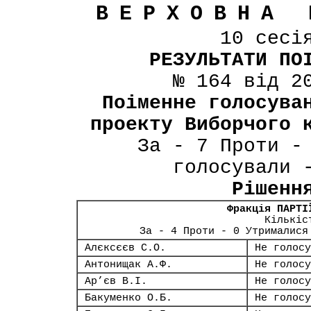
ВЕРХОВНА 
10 сесі
РЕЗУЛЬТАТИ ПО
№ 164 від 2
Поіменне голосува
проекту Виборчого 
За - 7 Проти -
голосували 
Рішенн
Фракція ПАРТІ
Кількіс
За - 4 Проти - 0 Утрималися
Алєксєєв С.О.
Не голосу
Антонищак А.Ф.
Не голосу
Ар’єв В.І.
Не голосу
Бакуменко О.Б.
Не голосу