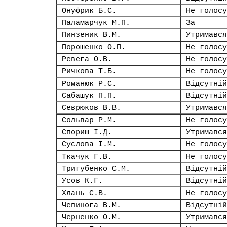
Онуфрик Б.С.
Не голосу
Паламарчук М.П.
За
Пинзеник В.М.
Утримався
Порошенко О.П.
Не голосу
Ревега О.В.
Не голосу
Ричкова Т.Б.
Не голосу
Романюк Р.С.
Відсутній
Сабашук П.П.
Відсутній
Севрюков В.В.
Утримався
Сольвар Р.М.
Не голосу
Спориш І.Д.
Утримався
Суслова І.М.
Не голосу
Ткачук Г.В.
Не голосу
Тригубенко С.М.
Відсутній
Усов К.Г.
Відсутній
Хлань С.В.
Не голосу
Чепинога В.М.
Відсутній
Черненко О.М.
Утримався