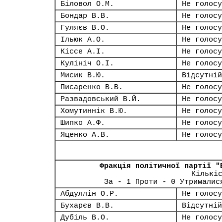
Біловол О.М.
Не голосу
Бондар В.В.
Не голосу
Гуляєв В.О.
Не голосу
Ільюк А.О.
Не голосу
Кіссе А.І.
Не голосу
Кулініч О.І.
Не голосу
Мисик В.Ю.
Відсутній
Писаренко В.В.
Не голосу
Развадовський В.Й.
Не голосу
Хомутиннік В.Ю.
Не голосу
Шипко А.Ф.
Не голосу
Яценко А.В.
Не голосу
Фракція політичної партії "
Кількі
За - 1 Проти - 0 Утрималис
Абдуллін О.Р.
Не голосу
Бухарєв В.В.
Відсутній
Дубіль В.О.
Не голосу