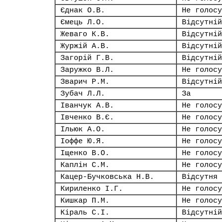
Єднак О.В.
Не голосу
Ємець Л.О.
Відсутній
Жеваго К.В.
Відсутній
Журжій А.В.
Відсутній
Загорій Г.В.
Відсутній
Заружко В.Л.
Не голосу
Зварич Р.М.
Відсутній
Зубач Л.Л.
За
Іванчук А.В.
Не голосу
Івченко В.Є.
Не голосу
Ільюк А.О.
Не голосу
Іоффе Ю.Я.
Не голосу
Іщенко В.О.
Не голосу
Каплін С.М.
Не голосу
Кацер-Бучковська Н.В.
Відсутня
Кириленко І.Г.
Не голосу
Кишкар П.М.
Не голосу
Кіраль С.І.
Відсутній