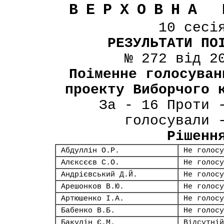
ВЕРХОВНА 
10 сесі
РЕЗУЛЬТАТИ ПО
№ 272 від 2
Поіменне голосуван
проекту Виборчого 
За - 16 Проти 
голосували 
Рішенн
Абдуллін О.Р.
Не голосу
Алєксєєв С.О.
Не голосу
Андрієвський Д.Й.
Не голосу
Арешонков В.Ю.
Не голосу
Артюшенко І.А.
Не голосу
Бабенко В.Б.
Не голосу
Бакулін Є.М.
Відсутній