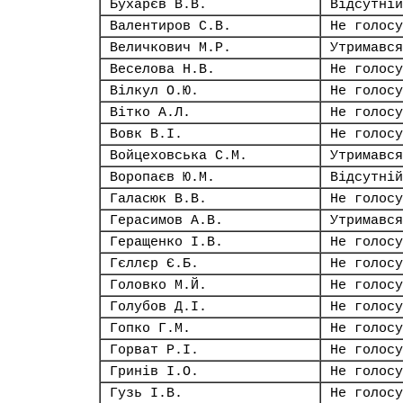
Бухарєв В.В.
Відсутній
Валентиров С.В.
Не голосу
Величкович М.Р.
Утримався
Веселова Н.В.
Не голосу
Вілкул О.Ю.
Не голосу
Вітко А.Л.
Не голосу
Вовк В.І.
Не голосу
Войцеховська С.М.
Утримався
Воропаєв Ю.М.
Відсутній
Галасюк В.В.
Не голосу
Герасимов А.В.
Утримався
Геращенко І.В.
Не голосу
Гєллєр Є.Б.
Не голосу
Головко М.Й.
Не голосу
Голубов Д.І.
Не голосу
Гопко Г.М.
Не голосу
Горват Р.І.
Не голосу
Гринів І.О.
Не голосу
Гузь І.В.
Не голосу