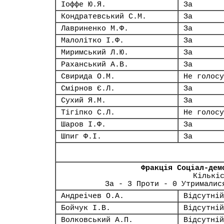
Іоффе Ю.Я.
За
Кондратевський С.М.
За
Лавриненко М.Ф.
За
Малолітко І.Ф.
За
Миримський Л.Ю.
За
Раханський А.В.
За
Свирида О.М.
Не голосу
Смірнов Є.Л.
За
Сухий Я.М.
За
Тігіпко С.Л.
Не голосу
Шаров І.Ф.
За
Шпиг Ф.І.
За
Фракція Соціал-дем
Кількі
За - 3 Проти - 0 Утрималис
Андреічев О.А.
Відсутній
Бойчук І.В.
Відсутній
Волковський А.П.
Відсутній