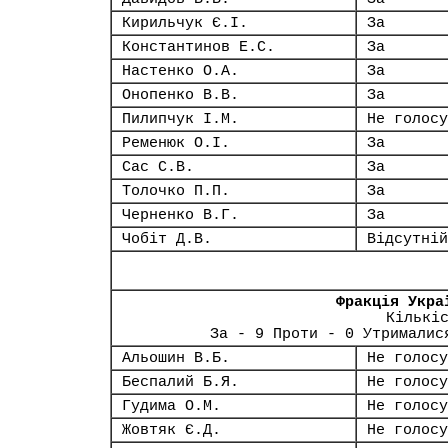
Кирильчук Є.І.
За
Константинов Е.С.
За
Настенко О.А.
За
Онопенко В.В.
За
Пилипчук І.М.
Не голосу
Ременюк О.І.
За
Сас С.В.
За
Толочко П.П.
За
Черненко В.Г.
За
Чобіт Д.В.
Відсутній
Фракція Укра
Кількі
За - 9 Проти - 0 Утрималис
Альошин В.Б.
Не голосу
Беспалий Б.Я.
Не голосу
Гудима О.М.
Не голосу
Жовтяк Є.Д.
Не голосу