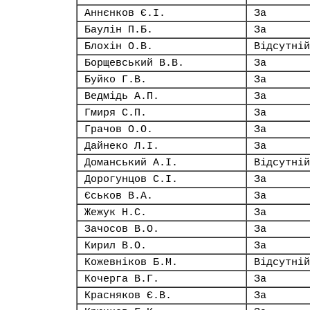
Аннєнков Є.І.
За
Баулін П.Б.
За
Блохін О.В.
Відсутній
Борщевський В.В.
За
Буйко Г.В.
За
Ведмідь А.П.
За
Гмиря С.П.
За
Грачов О.О.
За
Дайнеко Л.І.
За
Доманський А.І.
Відсутній
Дорогунцов С.І.
За
Єськов В.А.
За
Жежук Н.С.
За
Зачосов В.О.
За
Кирил В.О.
За
Кожевніков Б.М.
Відсутній
Кочерга В.Г.
За
Красняков Є.В.
За