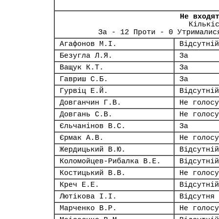
Не входя
Кількі
За - 12 Проти - 0 Утрималис
Агафонов М.І.
Відсутній
Безугла Л.Я.
За
Ващук К.Т.
За
Гавриш С.Б.
За
Гурвіц Е.Й.
Відсутній
Довганчин Г.В.
Не голосу
Довгань С.В.
Не голосу
Єльчанінов В.С.
За
Єрмак А.В.
Не голосу
Жердицький В.Ю.
Відсутній
Коломойцев-Рибалка В.Е.
Відсутній
Костицький В.В.
Не голосу
Креч Е.Е.
Відсутній
Лютікова І.І.
Відсутня
Марченко В.Р.
Не голосу