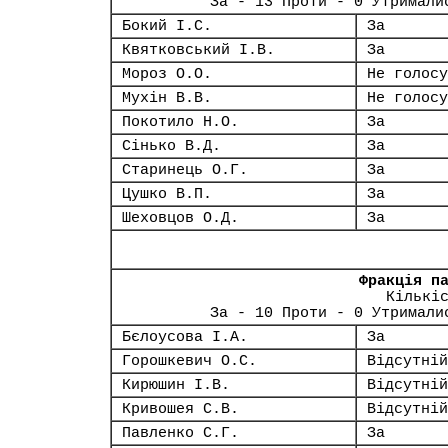
За - 13 Проти - 0 Утримали
Бокий І.С.
За
Квятковський І.В.
За
Мороз О.О.
Не голосу
Мухін В.В.
Не голосу
Покотило Н.О.
За
Сінько В.Д.
За
Старинець О.Г.
За
Цушко В.П.
За
Шеховцов О.Д.
За
Фракція п
Кількі
За - 10 Проти - 0 Утримали
Бєлоусова І.А.
За
Горошкевич О.С.
Відсутній
Кирюшин І.В.
Відсутній
Кривошея С.В.
Відсутній
Павленко С.Г.
За