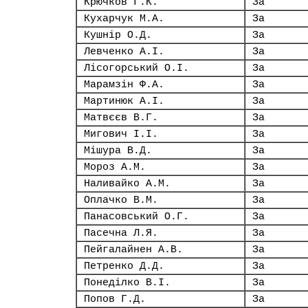
Крючков Г.К.
За
Кухарчук М.А.
За
Кушнір О.Д.
За
Левченко А.І.
За
Лісогорський О.І.
За
Марамзін Ф.А.
За
Мартинюк А.І.
За
Матвєєв В.Г.
За
Мигович І.І.
За
Мішура В.Д.
За
Мороз А.М.
За
Наливайко А.М.
За
Оплачко В.М.
За
Панасовський О.Г.
За
Пасечна Л.Я.
За
Пейгалайнен А.В.
За
Петренко Д.Д.
За
Понеділко В.І.
За
Попов Г.Д.
За