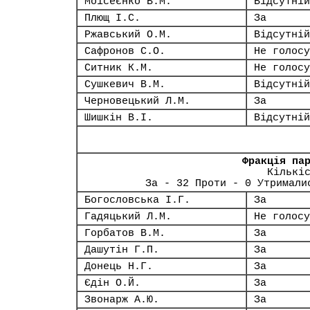
Моісеєнко В.М.
Відсутній
Плющ І.С.
За
Ржавський О.М.
Відсутній
Сафронов С.О.
Не голосу
Ситник К.М.
Не голосу
Сушкевич В.М.
Відсутній
Черновецький Л.М.
За
Шишкін В.І.
Відсутній
Фракція па
Кількі
За - 32 Проти - 0 Утримали
Богословська І.Г.
За
Гадяцький Л.М.
Не голосу
Горбатов В.М.
За
Дашутін Г.П.
За
Донець Н.Г.
За
Єдін О.Й.
За
Звонарж А.Ю.
За