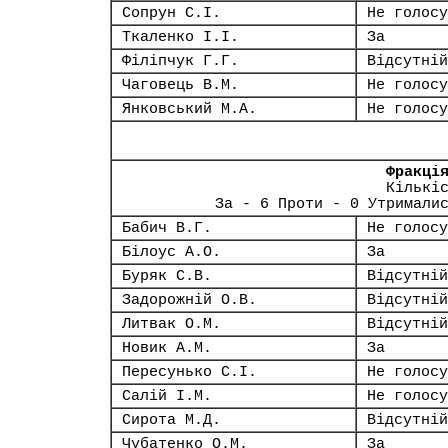
Сопрун С.І.
Не голосу
Ткаленко І.І.
За
Філіпчук Г.Г.
Відсутній
Чаговець В.М.
Не голосу
Янковський М.А.
Не голосу
Фракці
Кількі
За - 6 Проти - 0 Утримали
Бабич В.Г.
Не голосу
Білоус А.О.
За
Буряк С.В.
Відсутній
Задорожній О.В.
Відсутній
Литвак О.М.
Відсутній
Новик А.М.
За
Пересунько С.І.
Не голосу
Салій І.М.
Не голосу
Сирота М.Д.
Відсутній
Чубатенко О.М.
За