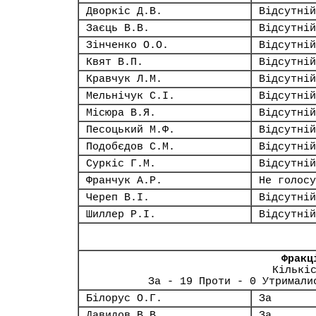
Дворкіс Д.В.
Відсутній
Заєць В.В.
Відсутній
Зінченко О.О.
Відсутній
Квят В.П.
Відсутній
Кравчук Л.М.
Відсутній
Мельнічук С.І.
Відсутній
Місюра В.Я.
Відсутній
Песоцький М.Ф.
Відсутній
Подобєдов С.М.
Відсутній
Суркіс Г.М.
Відсутній
Франчук А.Р.
Не голосу
Череп В.І.
Відсутній
Шиллер Р.І.
Відсутній
Фракц
Кількі
За - 19 Проти - 0 Утримали
Білорус О.Г.
За
Давидов В.В.
За