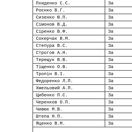
Пхиденко С.С.
За
Роєнко В.Г.
За
Сизенко Ю.П.
За
Сімонов В.Д.
За
Сіренко В.Ф.
За
Сокерчак В.М.
За
Степура В.С.
За
Строгов А.Н.
За
Терещук В.В.
За
Тіщенко О.В.
За
Тропін В.І.
За
Федоренко Л.П.
За
Хмельовий А.П.
За
Цибенко П.С.
За
Черенков О.П.
За
Чивюк М.В.
За
Штепа Н.П.
За
Яценко В.М.
За