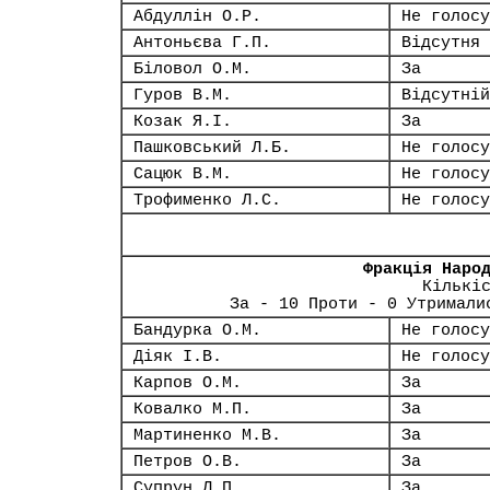
Абдуллін О.Р.
Не голосу
Антоньєва Г.П.
Відсутня
Біловол О.М.
За
Гуров В.М.
Відсутній
Козак Я.І.
За
Пашковський Л.Б.
Не голосу
Сацюк В.М.
Не голосу
Трофименко Л.С.
Не голосу
Фракція Наро
Кількі
За - 10 Проти - 0 Утримали
Бандурка О.М.
Не голосу
Діяк І.В.
Не голосу
Карпов О.М.
За
Ковалко М.П.
За
Мартиненко М.В.
За
Петров О.В.
За
Супрун Л.П.
За