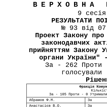
ВЕРХОВНА 
9 сесі
РЕЗУЛЬТАТИ ПО
№ 93 від 07
Проект Закону про
законодавчих акт
прийняттям Закону У
органи України" 
За - 262 Проти 
голосували 
Рішен
Фракція Кому
Кількіс
За - 105 Проти - 0 Утримал
Абрамов Ф.М.
За
Анастасієв В.О.
За