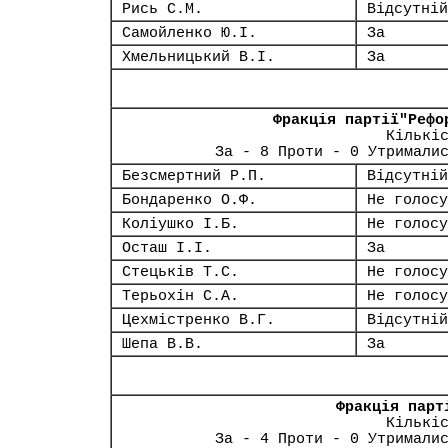
Рись С.М.
Відсутній
Самойленко Ю.І.
За
Хмельницький В.І.
За
Фракція партії"Рефо
Кількі
За - 8 Проти - 0 Утримали
Безсмертний Р.П.
Відсутній
Бондаренко О.Ф.
Не голосу
Коліушко І.Б.
Не голосу
Осташ І.І.
За
Стецьків Т.С.
Не голосу
Терьохін С.А.
Не голосу
Цехмістренко В.Г.
Відсутній
Шепа В.В.
За
Фракція парт
Кількі
За - 4 Проти - 0 Утримали