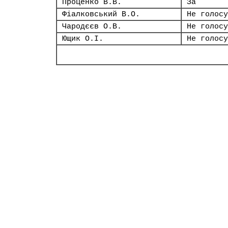
Проценко В.В.
За
Фіалковський В.О.
Не голосу
Чародєєв О.В.
Не голосу
Ющик О.І.
Не голосу