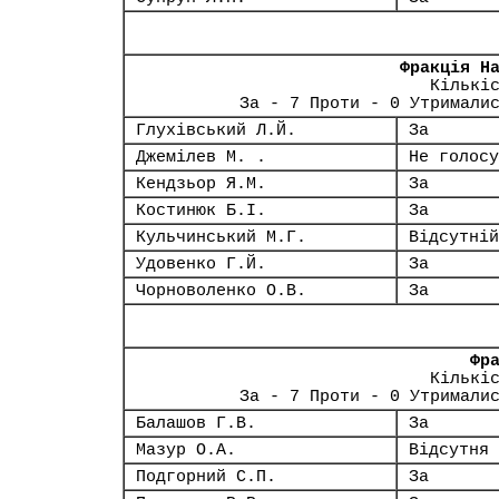
Фракція Н
Кількі
За - 7 Проти - 0 Утримали
Глухівський Л.Й.
За
Джемілев М. .
Не голосу
Кендзьор Я.М.
За
Костинюк Б.І.
За
Кульчинський М.Г.
Відсутній
Удовенко Г.Й.
За
Чорноволенко О.В.
За
Фр
Кількі
За - 7 Проти - 0 Утримали
Балашов Г.В.
За
Мазур О.А.
Відсутня
Подгорний С.П.
За