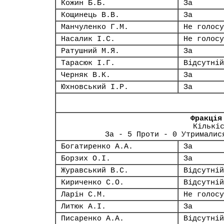
Кожин Б.Б.
За
Кощинець В.В.
За
Манчуленко Г.М.
Не голосу
Насалик І.С.
Не голосу
Ратушний М.Я.
За
Тарасюк І.Г.
Відсутній
Черняк В.К.
За
Юхновський І.Р.
За
Фракція
Кількі
За - 5 Проти - 0 Утрималис
Богатиренко А.А.
За
Борзих О.І.
За
Журавський В.С.
Відсутній
Кириченко С.О.
Відсутній
Ларін С.М.
Не голосу
Литюк А.І.
За
Писаренко А.А.
Відсутній