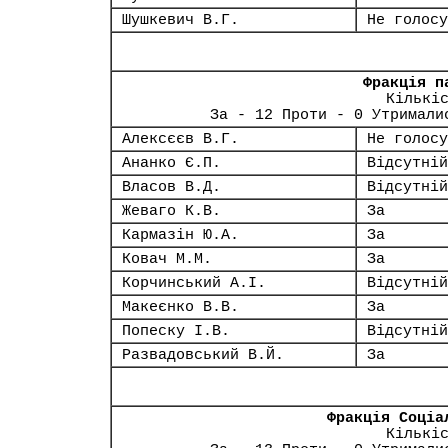
Шушкевич В.Г.
Не голосу
Фракція п
Кількі
За - 12 Проти - 0 Утримали
Алексєєв В.Г.
Не голосу
Ананко Є.П.
Відсутній
Власов В.Д.
Відсутній
Жеваго К.В.
За
Кармазін Ю.А.
За
Ковач М.М.
За
Корчинський А.І.
Відсутній
Макеєнко В.В.
За
Попеску І.В.
Відсутній
Развадовський В.Й.
За
Фракція Соціа
Кількі