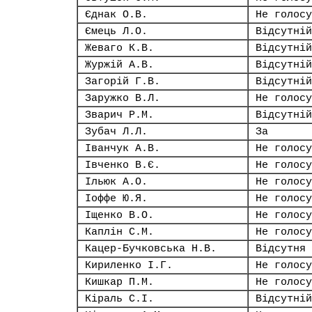
Єднак О.В.
Не голосу
Ємець Л.О.
Відсутній
Жеваго К.В.
Відсутній
Журжій А.В.
Відсутній
Загорій Г.В.
Відсутній
Заружко В.Л.
Не голосу
Зварич Р.М.
Відсутній
Зубач Л.Л.
За
Іванчук А.В.
Не голосу
Івченко В.Є.
Не голосу
Ільюк А.О.
Не голосу
Іоффе Ю.Я.
Не голосу
Іщенко В.О.
Не голосу
Каплін С.М.
Не голосу
Кацер-Бучковська Н.В.
Відсутня
Кириленко І.Г.
Не голосу
Кишкар П.М.
Не голосу
Кіраль С.І.
Відсутній