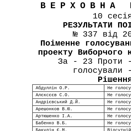
ВЕРХОВНА 
10 сесі
РЕЗУЛЬТАТИ ПО
№ 337 від 2
Поіменне голосуван
проекту Виборчого 
За - 23 Проти 
голосували 
Рішенн
Абдуллін О.Р.
Не голосу
Алєксєєв С.О.
Не голосу
Андрієвський Д.Й.
Не голосу
Арешонков В.Ю.
Не голосу
Артюшенко І.А.
Не голосу
Бабенко В.Б.
Не голосу
Бакулін Є.М.
Відсутній