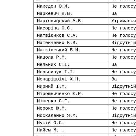
Македон Ю.М.
Не голосу
Маркевич Я.В.
За
Мартовицький А.В.
Утримався
Масоріна О.С.
Не голосу
Матвієнков С.А.
Не голосу
Матейченко К.В.
Відсутній
Матківський Б.М.
Не голосу
Мацола Р.М.
Не голосу
Мельник С.І.
За
Мельничук І.І.
Не голосу
Мепарішвілі Х.Н.
За
Мирний І.М.
Відсутній
Мірошниченко Ю.Р.
Не голосу
Міщенко С.Г.
Не голосу
Мороко Ю.М.
Не голосу
Москаленко Я.М.
Відсутній
Мусій О.С.
Не голосу
Найєм М. .
Не голосу