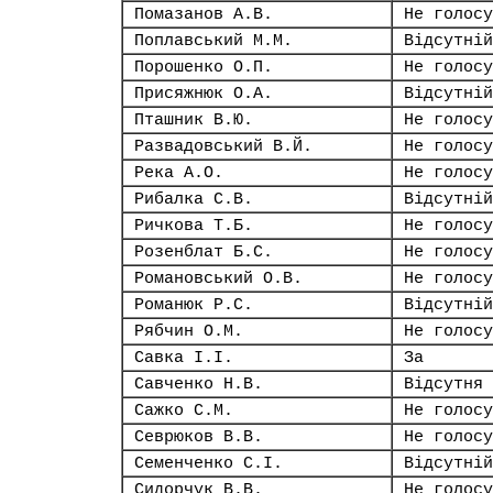
Помазанов А.В.
Не голосу
Поплавський М.М.
Відсутній
Порошенко О.П.
Не голосу
Присяжнюк О.А.
Відсутній
Пташник В.Ю.
Не голосу
Развадовський В.Й.
Не голосу
Река А.О.
Не голосу
Рибалка С.В.
Відсутній
Ричкова Т.Б.
Не голосу
Розенблат Б.С.
Не голосу
Романовський О.В.
Не голосу
Романюк Р.С.
Відсутній
Рябчин О.М.
Не голосу
Савка І.І.
За
Савченко Н.В.
Відсутня
Сажко С.М.
Не голосу
Севрюков В.В.
Не голосу
Семенченко С.І.
Відсутній
Сидорчук В.В.
Не голосу