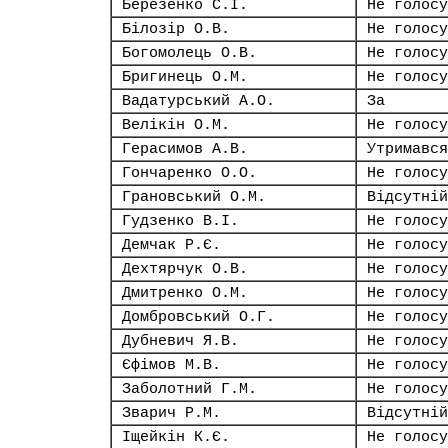
Березенко С.І.
Не голосу
Білозір О.В.
Не голосу
Богомолець О.В.
Не голосу
Бригинець О.М.
Не голосу
Вадатурський А.О.
За
Велікін О.М.
Не голосу
Герасимов А.В.
Утримався
Гончаренко О.О.
Не голосу
Грановський О.М.
Відсутній
Гудзенко В.І.
Не голосу
Демчак Р.Є.
Не голосу
Дехтярчук О.В.
Не голосу
Дмитренко О.М.
Не голосу
Домбровський О.Г.
Не голосу
Дубневич Я.В.
Не голосу
Єфімов М.В.
Не голосу
Заболотний Г.М.
Не голосу
Зварич Р.М.
Відсутній
Іщейкін К.Є.
Не голосу