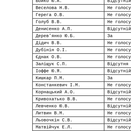
Бойко Ю.А.
Відсутній
Веселова Н.В.
Не голосу
Герега О.В.
Не голосу
Голуб В.В.
Не голосу
Денисенко А.П.
Відсутній
Дерев’янко Ю.Б.
За
Дідич В.В.
Не голосу
Дубінін О.І.
Не голосу
Єднак О.В.
Не голосу
Заліщук С.П.
Відсутня
Іоффе Ю.Я.
Відсутній
Кишкар П.М.
За
Констанкевич І.М.
Не голосу
Корнацький А.О.
Відсутній
Кривохатько В.В.
Не голосу
Левченко Ю.В.
Відсутній
Литвин В.М.
Не голосу
Льовочкін С.В.
Відсутній
Матвійчук Е.Л.
Не голосу