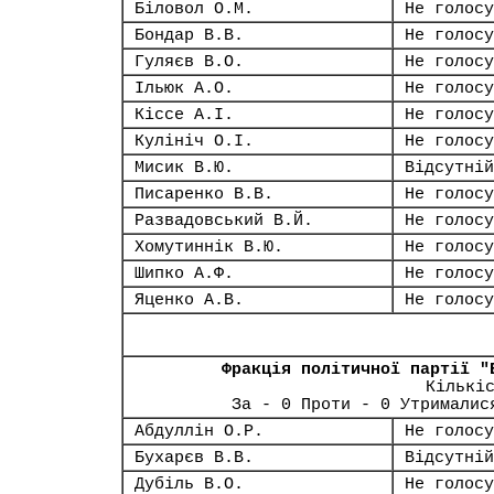
Біловол О.М.
Не голосу
Бондар В.В.
Не голосу
Гуляєв В.О.
Не голосу
Ільюк А.О.
Не голосу
Кіссе А.І.
Не голосу
Кулініч О.І.
Не голосу
Мисик В.Ю.
Відсутній
Писаренко В.В.
Не голосу
Развадовський В.Й.
Не голосу
Хомутиннік В.Ю.
Не голосу
Шипко А.Ф.
Не голосу
Яценко А.В.
Не голосу
Фракція політичної партії "
Кількі
За - 0 Проти - 0 Утрималис
Абдуллін О.Р.
Не голосу
Бухарєв В.В.
Відсутній
Дубіль В.О.
Не голосу