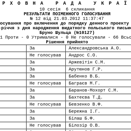
ЕРХОВНА РАДА УКРА
10 сесія 6 скликання
РЕЗУЛЬТАТИ ПОІМЕННОГО ГОЛОСУВАННЯ
№ 12 від 21.03.2012 11:37:47
осування про включення до порядку денного проекту
-річчя з дня народження видатного польського письм
Бруно Шульца (№10127)
1 Проти - 0 Утрималися - 0 Не голосували - 66 Всь
Рішення прийнято
За
Александровська А.О.
Не голосував
Андрос С.О.
За
Аржевітін С.М.
За
Арутюнов Г.Р.
За
Бабенко В.Б.
Не голосував
Баграєв М.Г.
За
Баранов-Мохорт С.М.
За
Бахтеєва Т.Д.
Не голосував
Бевзенко В.Ф.
За
Бережна І.Г.
За
Білаш Б.Ф.
Не голосував
Білозір О.В.