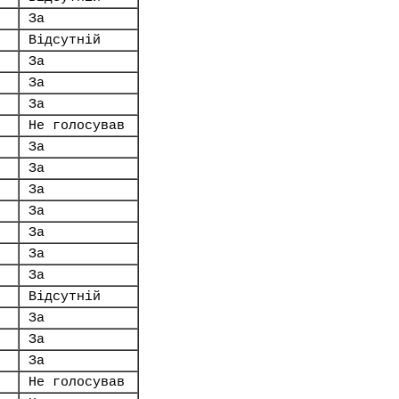
За
Відсутній
За
За
За
Не голосував
За
За
За
За
За
За
За
Відсутній
За
За
За
Не голосував