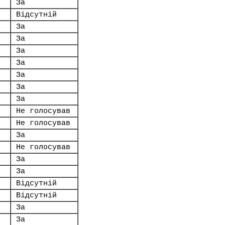
За
Відсутній
За
За
За
За
За
За
За
Не голосував
Не голосував
За
Не голосував
За
За
Відсутній
Відсутній
За
За