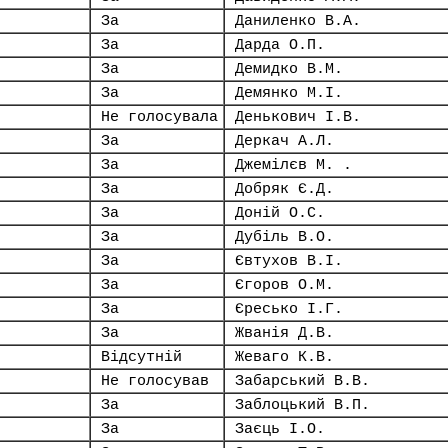
За
Даниленко В.А.
За
Дарда О.П.
За
Демидко В.М.
За
Демянко М.І.
Не голосувала
Денькович І.В.
За
Деркач А.Л.
За
Джемілєв М. .
За
Добряк Є.Д.
За
Доній О.С.
За
Дубіль В.О.
За
Євтухов В.І.
За
Єгоров О.М.
За
Єресько І.Г.
За
Жванія Д.В.
Відсутній
Жеваго К.В.
Не голосував
Забарський В.В.
За
Заблоцький В.П.
За
Заєць І.О.