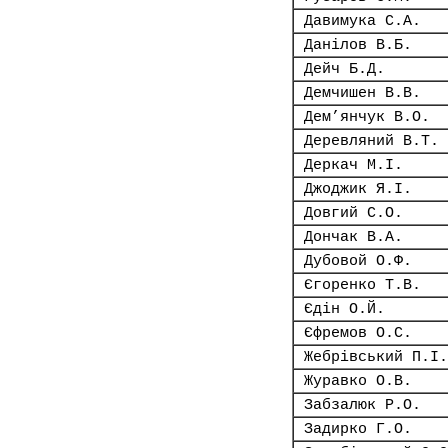
Давимука С.А.
Данілов В.Б.
Дейч Б.Д.
Демчишен В.В.
Дем’янчук В.О.
Деревляний В.Т.
Деркач М.І.
Джоджик Я.І.
Довгий С.О.
Дончак В.А.
Дубовой О.Ф.
Єгоренко Т.В.
Єдін О.Й.
Єфремов О.С.
Жебрівський П.І.
Журавко О.В.
Забзалюк Р.О.
Задирко Г.О.