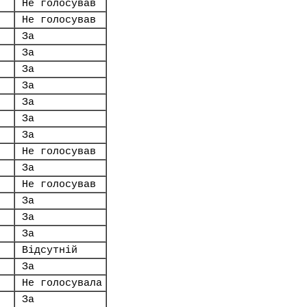
Не голосував
Не голосував
За
За
За
За
За
За
За
Не голосував
За
Не голосував
За
За
За
Відсутній
За
Не голосувала
За