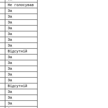
Не голосував
За
За
За
За
За
За
За
Відсутній
За
За
За
За
За
Відсутній
За
За
За