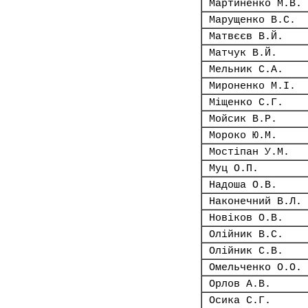
Мартиненко М.В.
Марущенко В.С.
Матвєєв В.Й.
Матчук В.Й.
Мельник С.А.
Мироненко М.І.
Міщенко С.Г.
Мойсик В.Р.
Мороко Ю.М.
Мостіпан У.М.
Муц О.П.
Надоша О.В.
Наконечний В.Л.
Новіков О.В.
Олійник В.С.
Олійник С.В.
Омельченко О.О.
Орлов А.В.
Осика С.Г.