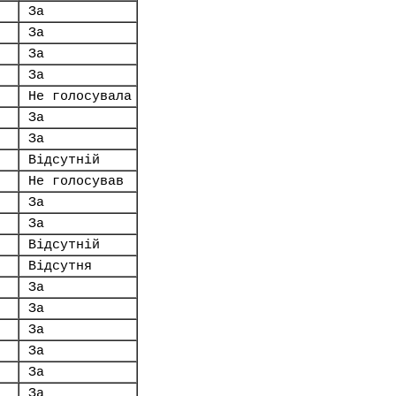
За
За
За
За
Не голосувала
За
За
Відсутній
Не голосував
За
За
Відсутній
Відсутня
За
За
За
За
За
За