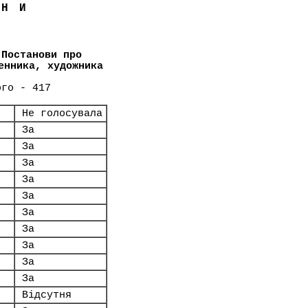
ЇНИ
 Постанови про
енника, художника
ого - 417
Не голосувала
За
За
За
За
За
За
За
За
За
За
Відсутня