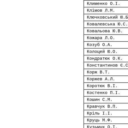
Клименко О.І.
Клімов Л.М.
Ключковський Ю.Б
Ковалевська Ю.С.
Ковальова Ю.В.
Кожара Л.О.
Козуб О.А.
Колоцей Ю.О.
Кондратюк О.К.
Константинов Є.С
Корж В.Т.
Коржев А.Л.
Коротюк В.І.
Костенко П.І.
Кошин С.М.
Кравчук В.П.
Кріль І.І.
Круць М.Ф.
Кузьмук О.І.