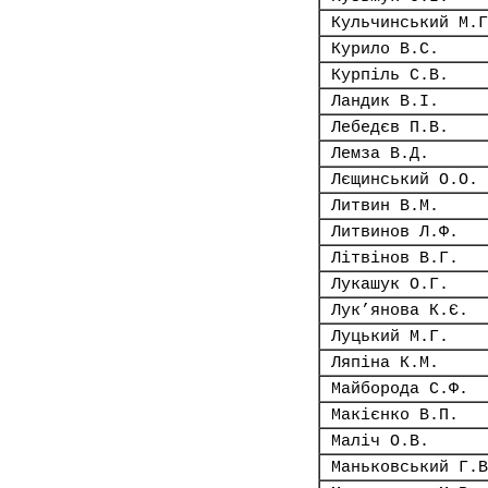
Кульчинський М.Г
Курило В.С.
Курпіль С.В.
Ландик В.І.
Лебедєв П.В.
Лемза В.Д.
Лєщинський О.О.
Литвин В.М.
Литвинов Л.Ф.
Літвінов В.Г.
Лукашук О.Г.
Лук’янова К.Є.
Луцький М.Г.
Ляпіна К.М.
Майборода С.Ф.
Макієнко В.П.
Маліч О.В.
Маньковський Г.В