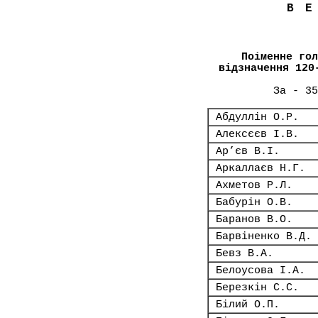
В
Поіменне гол
відзначення 120
За - 35
Абдуллін О.Р.
Алексєєв І.В.
Ар’єв В.І.
Аркаллаєв Н.Г.
Ахметов Р.Л.
Бабурін О.В.
Баранов В.О.
Барвіненко В.Д.
Бевз В.А.
Белоусова І.А.
Березкін С.С.
Білий О.П.