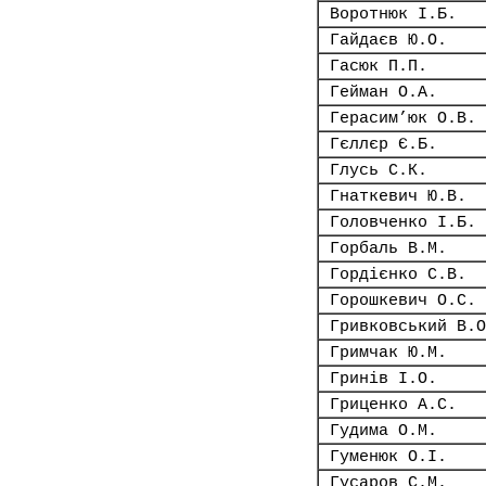
Воротнюк І.Б.
Гайдаєв Ю.О.
Гасюк П.П.
Гейман О.А.
Герасим’юк О.В.
Гєллєр Є.Б.
Глусь С.К.
Гнаткевич Ю.В.
Головченко І.Б.
Горбаль В.М.
Гордієнко С.В.
Горошкевич О.С.
Гривковський В.О
Гримчак Ю.М.
Гринів І.О.
Гриценко А.С.
Гудима О.М.
Гуменюк О.І.
Гусаров С.М.