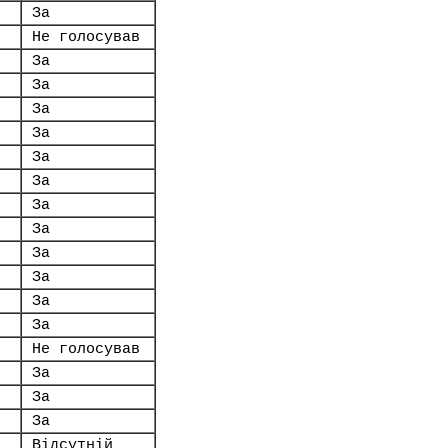
За
Не голосував
За
За
За
За
За
За
За
За
За
За
За
За
Не голосував
За
За
За
Відсутній