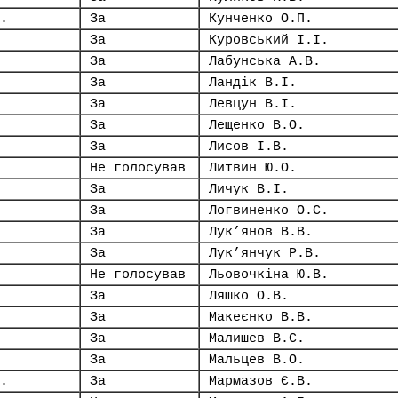
.
За
Кунченко О.П.
За
Куровський І.І.
За
Лабунська А.В.
За
Ландік В.І.
За
Левцун В.І.
За
Лещенко В.О.
За
Лисов І.В.
Не голосував
Литвин Ю.О.
За
Личук В.І.
За
Логвиненко О.С.
За
Лук’янов В.В.
За
Лук’янчук Р.В.
Не голосував
Льовочкіна Ю.В.
За
Ляшко О.В.
За
Макеєнко В.В.
За
Малишев В.С.
За
Мальцев В.О.
.
За
Мармазов Є.В.