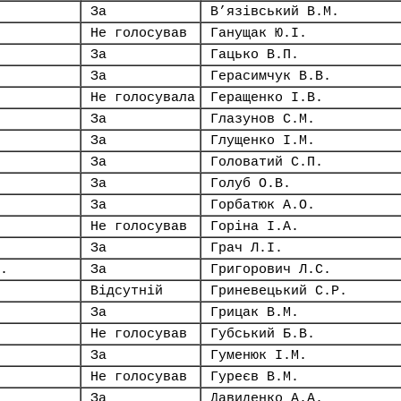
За
В’язівський В.М.
Не голосував
Ганущак Ю.І.
За
Гацько В.П.
За
Герасимчук В.В.
Не голосувала
Геращенко І.В.
За
Глазунов С.М.
За
Глущенко І.М.
За
Головатий С.П.
За
Голуб О.В.
За
Горбатюк А.О.
Не голосував
Горіна І.А.
За
Грач Л.І.
.
За
Григорович Л.С.
Відсутній
Гриневецький С.Р.
За
Грицак В.М.
Не голосував
Губський Б.В.
За
Гуменюк І.М.
Не голосував
Гуреєв В.М.
За
Давиденко А.А.