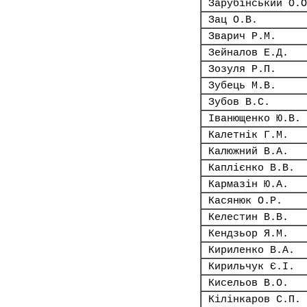
Зарубінський О.О
Зац О.В.
Зварич Р.М.
Зейналов Е.Д.
Зозуля Р.П.
Зубець М.В.
Зубов В.С.
Іванющенко Ю.В.
Калетнік Г.М.
Калюжний В.А.
Каплієнко В.В.
Кармазін Ю.А.
Касянюк О.Р.
Келестин В.В.
Кендзьор Я.М.
Кириленко В.А.
Кирильчук Є.І.
Кисельов В.О.
Кілінкаров С.П.