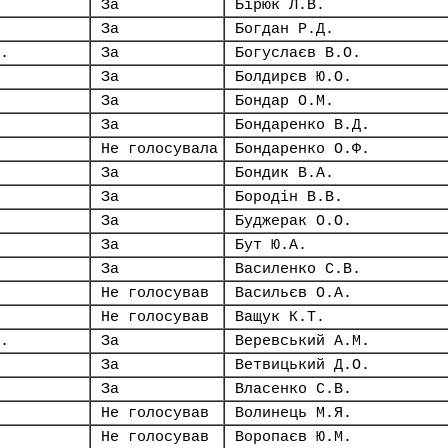
За
Бірюк Л.В.
За
Богдан Р.Д.
.
За
Богуслаєв В.О.
За
Болдирєв Ю.О.
За
Бондар О.М.
За
Бондаренко В.Д.
Не голосувала
Бондаренко О.Ф.
За
Бондик В.А.
За
Бородін В.В.
За
Буджерак О.О.
За
Бут Ю.А.
За
Василенко С.В.
Не голосував
Васильєв О.А.
Не голосував
Ващук К.Т.
.
За
Веревський А.М.
За
Ветвицький Д.О.
За
Власенко С.В.
Не голосував
Волинець М.Я.
Не голосував
Воропаєв Ю.М.