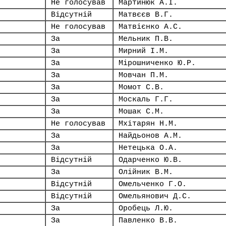
Не голосував
Мартинюк А.І.
Відсутній
Матвєєв В.Г.
Не голосував
Матвієнко А.С.
За
Мельник П.В.
За
Мирний І.М.
За
Мірошниченко Ю.Р.
За
Мовчан П.М.
За
Момот С.В.
За
Москаль Г.Г.
За
Мошак С.М.
Не голосував
Мхітарян Н.М.
За
Найдьонов А.М.
За
Нетецька О.А.
Відсутній
Одарченко Ю.В.
За
Олійник В.М.
Відсутній
Омельченко Г.О.
Відсутній
Омельянович Д.С.
За
Оробець Л.Ю.
За
Павленко В.В.