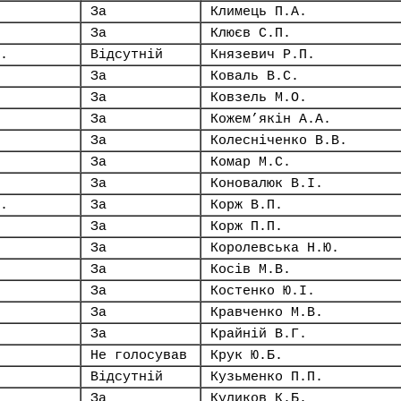
За
Климець П.А.
За
Клюєв С.П.
.
Відсутній
Князевич Р.П.
За
Коваль В.С.
За
Ковзель М.О.
За
Кожем’якін А.А.
За
Колесніченко В.В.
За
Комар М.С.
За
Коновалюк В.І.
.
За
Корж В.П.
За
Корж П.П.
За
Королевська Н.Ю.
За
Косів М.В.
За
Костенко Ю.І.
За
Кравченко М.В.
За
Крайній В.Г.
Не голосував
Крук Ю.Б.
Відсутній
Кузьменко П.П.
За
Куликов К.Б.