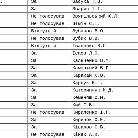
.
За
Засуха Т.В.
За
Зварич І.Т.
Не голосував
Звягільський Ю.Л.
Не голосував
Зімін Є.І.
Відсутній
Зубанов В.О.
Не голосував
Зубик В.В.
Відсутній
Іваненко В.Г.
За
Ісаєв Л.О.
За
Кальченко В.М.
За
Камчатний В.Г.
За
Каракай Ю.В.
За
Карпук В.Г.
За
Катеринчук М.Д.
За
Кеменяш О.М.
За
Кий С.В.
Не голосував
Кириленко І.Г.
За
Киричок О.Е.
За
Ківалов С.В.
Не голосував
Кінах А.К.