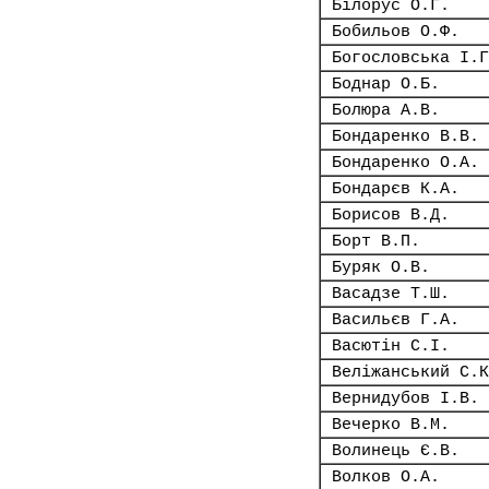
Білорус О.Г.
Бобильов О.Ф.
Богословська І.Г
Боднар О.Б.
Болюра А.В.
Бондаренко В.В.
Бондаренко О.А.
Бондарєв К.А.
Борисов В.Д.
Борт В.П.
Буряк О.В.
Васадзе Т.Ш.
Васильєв Г.А.
Васютін С.І.
Веліжанський С.К
Вернидубов І.В.
Вечерко В.М.
Волинець Є.В.
Волков О.А.