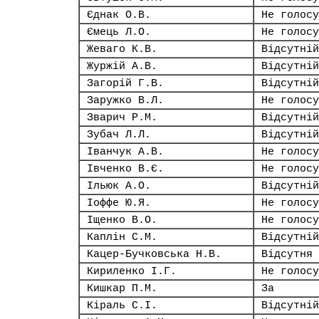
Єднак О.В.
Не голосу
Ємець Л.О.
Не голосу
Жеваго К.В.
Відсутній
Журжій А.В.
Відсутній
Загорій Г.В.
Відсутній
Заружко В.Л.
Не голосу
Зварич Р.М.
Відсутній
Зубач Л.Л.
Відсутній
Іванчук А.В.
Не голосу
Івченко В.Є.
Не голосу
Ільюк А.О.
Відсутній
Іоффе Ю.Я.
Не голосу
Іщенко В.О.
Не голосу
Каплін С.М.
Відсутній
Кацер-Бучковська Н.В.
Відсутня
Кириленко І.Г.
Не голосу
Кишкар П.М.
За
Кіраль С.І.
Відсутній