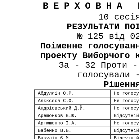
ВЕРХОВНА 
10 сесі
РЕЗУЛЬТАТИ ПО
№ 125 від 0
Поіменне голосуван
проекту Виборчого 
За - 32 Проти -
голосували 
Рішенн
Абдуллін О.Р.
Не голосу
Алєксєєв С.О.
Не голосу
Андрієвський Д.Й.
Не голосу
Арешонков В.Ю.
Відсутній
Артюшенко І.А.
Не голосу
Бабенко В.Б.
Відсутній
Бакулін Є.М.
Відсутній