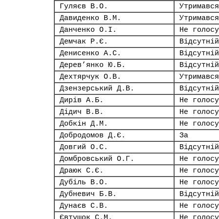
Гуляєв В.О.
Утримався
Давиденко В.М.
Утримався
Данченко О.І.
Не голосу
Демчак Р.Є.
Відсутній
Денисенко А.С.
Відсутній
Дерев’янко Ю.Б.
Відсутній
Дехтярчук О.В.
Утримався
Дзензерський Д.В.
Відсутній
Дирів А.Б.
Не голосу
Дідич В.В.
Не голосу
Добкін Д.М.
Не голосу
Добродомов Д.Є.
За
Довгий О.С.
Відсутній
Домбровський О.Г.
Не голосу
Драюк С.Є.
Не голосу
Дубіль В.О.
Не голосу
Дубневич Б.В.
Відсутній
Дунаєв С.В.
Не голосу
Євтушок С.М.
Не голосу