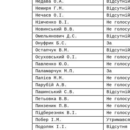
Недава О.А.
Відсутній
Немиря Г.М.
Відсутній
Нечаєв О.І.
Відсутній
Німченко В.І.
Не голосу
Новинський В.В.
Не голосу
Омельянович Д.С.
Відсутній
Онуфрик Б.С.
За
Остапчук В.М.
Відсутній
Осуховський О.І.
Не голосу
Павленко Ю.О.
Не голосу
Паламарчук М.П.
За
Папієв М.М.
Не голосу
Парубій А.В.
Не голосу
Пашинський С.В.
Відсутній
Петьовка В.В.
Не голосу
Пинзеник П.В.
Не голосу
Підберезняк В.І.
Не голосу
Побер І.М.
Утримався
Подоляк І.І.
Відсутня