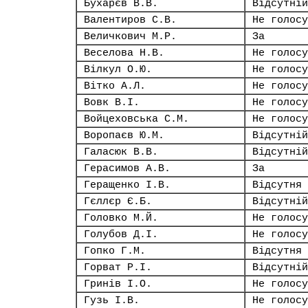
Бухарєв В.В.
Відсутній
Валентиров С.В.
Не голосу
Величкович М.Р.
За
Веселова Н.В.
Не голосу
Вілкул О.Ю.
Не голосу
Вітко А.Л.
Не голосу
Вовк В.І.
Не голосу
Войцеховська С.М.
Не голосу
Воропаєв Ю.М.
Відсутній
Галасюк В.В.
Відсутній
Герасимов А.В.
За
Геращенко І.В.
Відсутня
Гєллєр Є.Б.
Відсутній
Головко М.Й.
Не голосу
Голубов Д.І.
Не голосу
Гопко Г.М.
Відсутня
Горват Р.І.
Відсутній
Гринів І.О.
Не голосу
Гузь І.В.
Не голосу