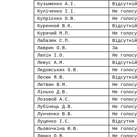
Кузьменко А.І.
Відсутній
Куліченко І.І.
Не голосу
Купрієнко О.В.
Не голосу
Куренной В.К.
Відсутній
Курячий М.П.
Не голосу
Лабазюк С.П.
Відсутній
Лаврик О.В.
За
Лапін І.О.
Не голосу
Левус А.М.
Відсутній
Ледовських О.В.
Не голосу
Лесюк Я.В.
Відсутній
Литвин В.М.
Не голосу
Лінько Д.В.
Не голосу
Лозовой А.С.
Не голосу
Лубінець Д.В.
Не голосу
Лунченко В.В.
Не голосу
Луценко І.С.
Відсутня
Льовочкіна Ю.В.
Не голосу
Ляшко О.В.
Не голосу