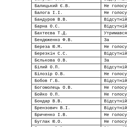
Балицький Є.В.
Не голосу
Балога І.І.
Не голосу
Бандуров В.В.
Відсутній
Барна О.С.
Відсутній
Бахтеєва Т.Д.
Утримався
Бендюженко Ф.В.
За
Береза Ю.М.
Не голосу
Березкін С.С.
Відсутній
Бєлькова О.В.
За
Білий О.П.
Відсутній
Білозір О.В.
Не голосу
Бобов Г.Б.
Відсутній
Богомолець О.В.
Не голосу
Бойко О.П.
Не голосу
Бондар В.В.
Відсутній
Брензович В.І.
Відсутній
Бриченко І.В.
Не голосу
Буглак Ю.О.
Не голосу