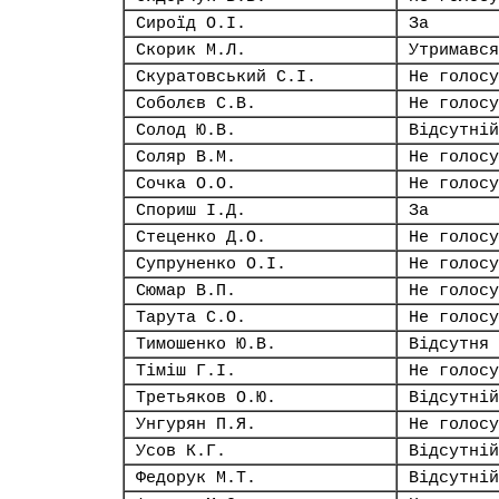
Сироїд О.І.
За
Скорик М.Л.
Утримався
Скуратовський С.І.
Не голосу
Соболєв С.В.
Не голосу
Солод Ю.В.
Відсутній
Соляр В.М.
Не голосу
Сочка О.О.
Не голосу
Спориш І.Д.
За
Стеценко Д.О.
Не голосу
Супруненко О.І.
Не голосу
Сюмар В.П.
Не голосу
Тарута С.О.
Не голосу
Тимошенко Ю.В.
Відсутня
Тіміш Г.І.
Не голосу
Третьяков О.Ю.
Відсутній
Унгурян П.Я.
Не голосу
Усов К.Г.
Відсутній
Федорук М.Т.
Відсутній