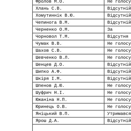
Фролов М.О.
Не голосу
Хлань С.В.
Відсутній
Хомутиннік В.Ю.
Відсутній
Чепинога В.М.
Відсутній
Черненко О.М.
За
Чорновол Т.М.
Відсутня
Чумак В.В.
Не голосу
Шахов С.В.
Не голосу
Шевченко В.Л.
Не голосу
Шенцев Д.О.
Відсутній
Шипко А.Ф.
Відсутній
Шкіря І.М.
Відсутній
Шпенов Д.Ю.
Не голосу
Шуфрич Н.І.
Не голосу
Южаніна Н.П.
Не голосу
Юринець О.В.
Не голосу
Яніцький В.П.
Утримався
Ярош Д.А.
Відсутній