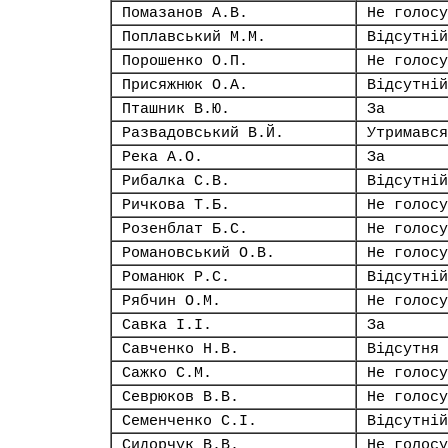
Помазанов А.В.
Не голосу
Поплавський М.М.
Відсутній
Порошенко О.П.
Не голосу
Присяжнюк О.А.
Відсутній
Пташник В.Ю.
За
Развадовський В.Й.
Утримався
Река А.О.
За
Рибалка С.В.
Відсутній
Ричкова Т.Б.
Не голосу
Розенблат Б.С.
Не голосу
Романовський О.В.
Не голосу
Романюк Р.С.
Відсутній
Рябчин О.М.
Не голосу
Савка І.І.
За
Савченко Н.В.
Відсутня
Сажко С.М.
Не голосу
Севрюков В.В.
Не голосу
Семенченко С.І.
Відсутній
Сидорчук В.В.
Не голосу