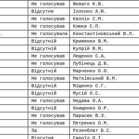
Не голосував
Жеваго К.В.
Відсутня
Іллєнко А.Ю.
Не голосував
Каплін С.М.
Не голосував
Клюєв С.П.
.
Не голосувала
Константіновський В.Л.
Відсутній
Кривенко В.М.
Відсутній
Купрій В.М.
Не голосував
Лещенко С.А.
Не голосував
Лубінець Д.В.
Відсутній
Марченко О.О.
Не голосував
Матківський Б.М.
Відсутній
Міщенко С.Г.
Відсутній
Мусій О.С.
Не голосував
Недава О.А.
Відсутній
Онищенко О.Р.
Не голосував
Парасюк В.З.
Не голосував
Петренко О.М.
За
Розенблат Б.С.
Відсутня
Сироїд О.І.