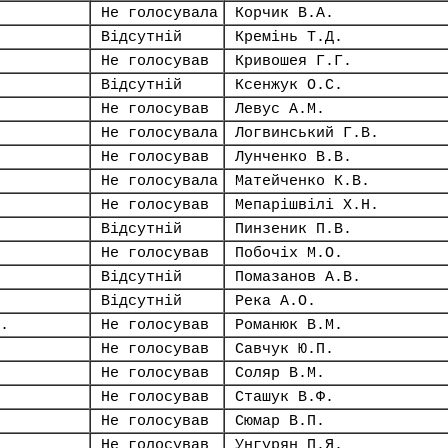
Не голосувала
Корчик В.А.
Відсутній
Кремінь Т.Д.
Не голосував
Кривошея Г.Г.
Відсутній
Ксенжук О.С.
Не голосував
Левус А.М.
Не голосувала
Логвинський Г.В.
Не голосував
Лунченко В.В.
Не голосувала
Матейченко К.В.
Не голосував
Мепарішвілі Х.Н.
Відсутній
Пинзеник П.В.
Не голосував
Побочіх М.О.
Відсутній
Помазанов А.В.
Відсутній
Река А.О.
.
Не голосував
Романюк В.М.
Не голосував
Савчук Ю.П.
Не голосував
Соляр В.М.
Не голосував
Сташук В.Ф.
Не голосував
Сюмар В.П.
Не голосував
Унгурян П.Я.