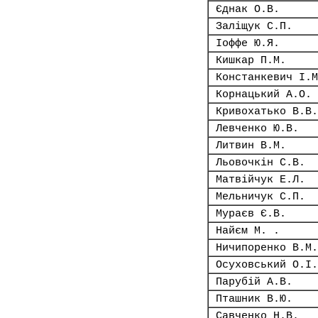
Єднак О.В.
Заліщук С.П.
Іоффе Ю.Я.
Кишкар П.М.
Констанкевич І.М
Корнацький А.О.
Кривохатько В.В.
Левченко Ю.В.
Литвин В.М.
Льовочкін С.В.
Матвійчук Е.Л.
Мельничук С.П.
Мураєв Є.В.
Найєм М. .
Ничипоренко В.М.
Осуховський О.І.
Парубій А.В.
Пташник В.Ю.
Савченко Н.В.