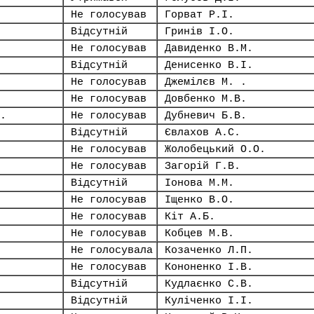
Не голосував
Горват Р.І.
Відсутній
Гринів І.О.
Не голосував
Давиденко В.М.
Відсутній
Денисенко В.І.
Не голосував
Джемілєв М. .
Не голосував
Довбенко М.В.
.
Не голосував
Дубневич Б.В.
Відсутній
Євлахов А.С.
Не голосував
Жолобецький О.О.
Не голосував
Загорій Г.В.
Відсутній
Іонова М.М.
Не голосував
Іщенко В.О.
Не голосував
Кіт А.Б.
Не голосував
Кобцев М.В.
Не голосувала
Козаченко Л.П.
Не голосував
Кононенко І.В.
Відсутній
Кудлаєнко С.В.
Відсутній
Куліченко І.І.