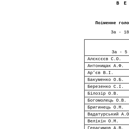
В
Поіменне голо
За - 18
За - 5
Алєксєєв С.О.
Антонищак А.Ф.
Ар’єв В.І.
Бакуменко О.Б.
Березенко С.І.
Білозір О.В.
Богомолець О.В.
Бригинець О.М.
Вадатурський А.О
Велікін О.М.
Герасимов А.В.