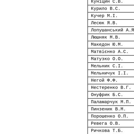
Куніцин С.В.
Курило В.С.
Кучер М.І.
Лесюк Я.В.
Лопушанський А.Я
Люшняк М.В.
Македон Ю.М.
Матвієнко А.С.
Матузко О.О.
Мельник С.І.
Мельничук І.І.
Негой Ф.Ф.
Нестеренко В.Г.
Онуфрик Б.С.
Паламарчук М.П.
Пинзеник В.М.
Порошенко О.П.
Ревега О.В.
Ричкова Т.Б.