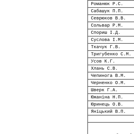
Романюк Р.С.
Сабашук П.П.
Севрюков В.В.
Сольвар Р.М.
Спориш І.Д.
Суслова І.М.
Ткачук Г.В.
Тригубенко С.М.
Усов К.Г.
Хлань С.В.
Чепинога В.М.
Черненко О.М.
Шверк Г.А.
Южаніна Н.П.
Юринець О.В.
Яніцький В.П.