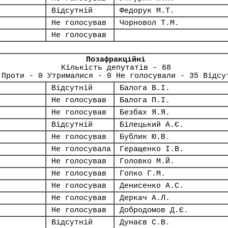
Відсутній
Федорук М.Т.
Не голосував
Чорновол Т.М.
Не голосував
Позафракційні
Кількість депутатів - 68
 Проти - 0 Утрималися - 0 Не голосували - 35 Відсу
Відсутній
Балога В.І.
Не голосував
Балога П.І.
Не голосував
Безбах Я.Я.
Відсутній
Білецький А.Є.
Не голосував
Бублик Ю.В.
Не голосувала
Геращенко І.В.
Не голосував
Головко М.Й.
Не голосував
Гопко Г.М.
Не голосував
Денисенко А.С.
Не голосував
Деркач А.Л.
Не голосував
Добродомов Д.Є.
Відсутній
Дунаєв С.В.