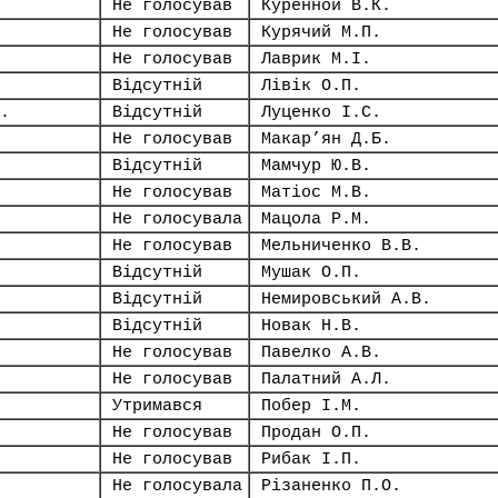
Не голосував
Куренной В.К.
Не голосував
Курячий М.П.
Не голосував
Лаврик М.І.
Відсутній
Лівік О.П.
.
Відсутній
Луценко І.С.
Не голосував
Макар’ян Д.Б.
Відсутній
Мамчур Ю.В.
Не голосував
Матіос М.В.
Не голосувала
Мацола Р.М.
Не голосував
Мельниченко В.В.
Відсутній
Мушак О.П.
Відсутній
Немировський А.В.
Відсутній
Новак Н.В.
Не голосував
Павелко А.В.
Не голосував
Палатний А.Л.
Утримався
Побер І.М.
Не голосував
Продан О.П.
Не голосував
Рибак І.П.
Не голосувала
Різаненко П.О.