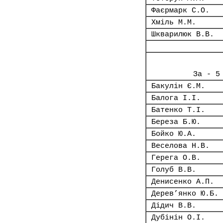
Фаєрмарк С.О.
Хміль М.М.
Шкварилюк В.В.
За - 5
Бакулін Є.М.
Балога І.І.
Батенко Т.І.
Береза Б.Ю.
Бойко Ю.А.
Веселова Н.В.
Герега О.В.
Голуб В.В.
Денисенко А.П.
Дерев’янко Ю.Б.
Дідич В.В.
Дубінін О.І.