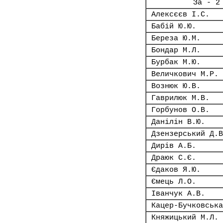
За - 2
Алексєєв І.С.
Бабій Ю.Ю.
Береза Ю.М.
Бондар М.Л.
Бурбак М.Ю.
Величкович М.Р.
Вознюк Ю.В.
Гаврилюк М.В.
Горбунов О.В.
Данілін В.Ю.
Дзензерський Д.В
Дирів А.Б.
Драюк С.Є.
Єдаков Я.Ю.
Ємець Л.О.
Іванчук А.В.
Кацер-Бучковська
Княжицький М.Л.