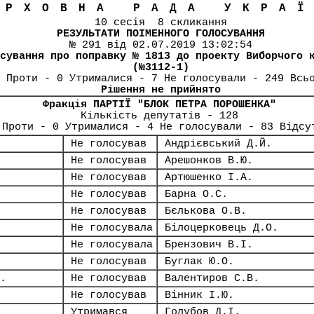
ЕРХОВНА РАДА УКРА
10 сесія 8 скликання
РЕЗУЛЬТАТИ ПОІМЕННОГО ГОЛОСУВАННЯ
№ 291 від 02.07.2019 13:02:54
сування про поправку № 1813 до проекту Виборчого 
(№3112-1)
 Проти - 0 Утрималися - 7 Не голосували - 249 Всь
Рішення не прийнято
Фракція ПАРТІЇ "БЛОК ПЕТРА ПОРОШЕНКА"
Кількість депутатів - 128
 Проти - 0 Утрималися - 4 Не голосували - 83 Відсу
Не голосував
Андрієвський Д.Й.
Не голосував
Арешонков В.Ю.
Не голосував
Артюшенко І.А.
Не голосував
Барна О.С.
Не голосував
Бєлькова О.В.
Не голосувала
Білоцерковець Д.О.
Не голосувала
Брензович В.І.
Не голосував
Буглак Ю.О.
.
Не голосував
Валентиров С.В.
Не голосував
Вінник І.Ю.
Утримався
Голубов Д.І.