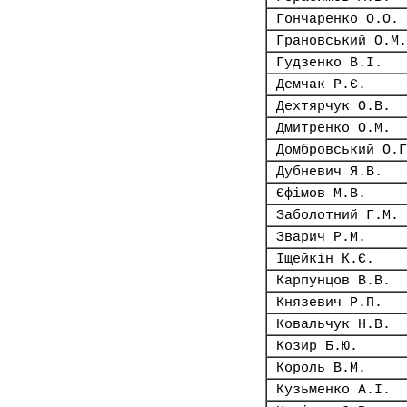
Гончаренко О.О.
Грановський О.М.
Гудзенко В.І.
Демчак Р.Є.
Дехтярчук О.В.
Дмитренко О.М.
Домбровський О.Г
Дубневич Я.В.
Єфімов М.В.
Заболотний Г.М.
Зварич Р.М.
Іщейкін К.Є.
Карпунцов В.В.
Князевич Р.П.
Ковальчук Н.В.
Козир Б.Ю.
Король В.М.
Кузьменко А.І.