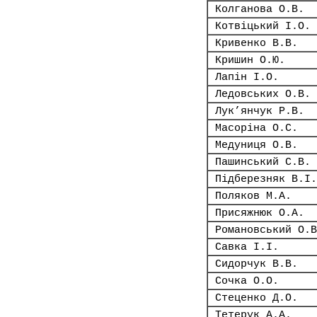
Колганова О.В.
Котвіцький І.О.
Кривенко В.В.
Кришин О.Ю.
Лапін І.О.
Ледовських О.В.
Лук’янчук Р.В.
Масоріна О.С.
Медуниця О.В.
Пашинський С.В.
Підберезняк В.І.
Поляков М.А.
Присяжнюк О.А.
Романовський О.В
Савка І.І.
Сидорчук В.В.
Сочка О.О.
Стеценко Д.О.
Тетерук А.А.