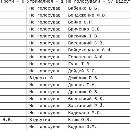
 Проти - 0 Утрималися - 1 Не голосували - 57 Відсу
Не голосував
Бабенко В.Б.
Не голосував
Бендюженко Ф.В.
Не голосував
Бойко О.П.
Не голосував
Бриченко І.В.
Не голосував
Васюник І.В.
Не голосував
Висоцький С.В.
Не голосував
Войцеховська С.М.
Не голосував
Геращенко А.Ю.
Не голосував
Гузь І.В.
Не голосував
Дейдей Є.С.
.
Відсутній
Дзюблик П.В.
Не голосував
Донець Т.А.
Не голосував
Дроздик О.В.
Не голосував
Єленський В.Є.
Не голосував
Заставний Р.Й.
Не голосував
Кадикало М.О.
 Н.В.
Відсутня
Кірш О.В.
Не голосував
Кодола О.М.