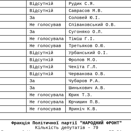
Відсутній
Рудик С.Я.
Відсутній
Саврасов М.В.
За
Соловей Ю.І.
Не голосував
Співаковський О.В.
За
Сугоняко О.Л.
Не голосувала
Тіміш Г.І.
Не голосував
Третьяков О.Ю.
Відсутній
Урбанський О.І.
Відсутній
Фролов М.О.
Відсутній
Чекіта Г.Л.
Відсутній
Червакова О.В.
За
Чубаров Р.А.
За
Шинькович А.В.
Не голосувала
Юрик Т.З.
Не голосувала
Юрчишин П.В.
Не голосував
Яриніч К.В.
Фракція Політичної партії "НАРОДНИЙ ФРОНТ"
Кількість депутатів - 79