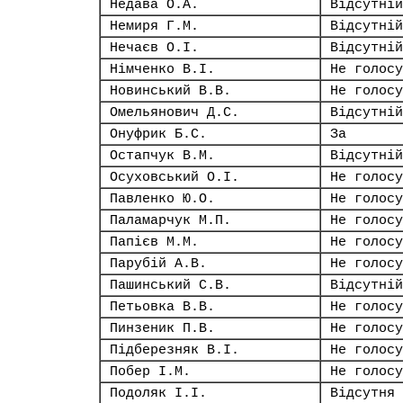
Недава О.А.
Відсутній
Немиря Г.М.
Відсутній
Нечаєв О.І.
Відсутній
Німченко В.І.
Не голосу
Новинський В.В.
Не голосу
Омельянович Д.С.
Відсутній
Онуфрик Б.С.
За
Остапчук В.М.
Відсутній
Осуховський О.І.
Не голосу
Павленко Ю.О.
Не голосу
Паламарчук М.П.
Не голосу
Папієв М.М.
Не голосу
Парубій А.В.
Не голосу
Пашинський С.В.
Відсутній
Петьовка В.В.
Не голосу
Пинзеник П.В.
Не голосу
Підберезняк В.І.
Не голосу
Побер І.М.
Не голосу
Подоляк І.І.
Відсутня