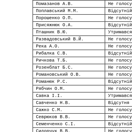
Помазанов А.В.
Не голосу
Поплавський М.М.
Відсутній
Порошенко О.П.
Не голосу
Присяжнюк О.А.
Відсутній
Пташник В.Ю.
Утримався
Развадовський В.Й.
Не голосу
Река А.О.
Не голосу
Рибалка С.В.
Відсутній
Ричкова Т.Б.
Не голосу
Розенблат Б.С.
Не голосу
Романовський О.В.
Не голосу
Романюк Р.С.
Відсутній
Рябчин О.М.
Не голосу
Савка І.І.
Утримався
Савченко Н.В.
Відсутня
Сажко С.М.
Не голосу
Севрюков В.В.
Не голосу
Семенченко С.І.
Відсутній
Сидорчук В.В.
Не голосу