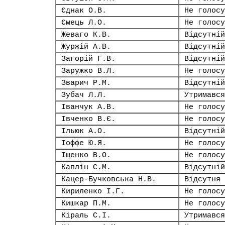
Єднак О.В.
Не голосу
Ємець Л.О.
Не голосу
Жеваго К.В.
Відсутній
Журжій А.В.
Відсутній
Загорій Г.В.
Відсутній
Заружко В.Л.
Не голосу
Зварич Р.М.
Відсутній
Зубач Л.Л.
Утримався
Іванчук А.В.
Не голосу
Івченко В.Є.
Не голосу
Ільюк А.О.
Відсутній
Іоффе Ю.Я.
Не голосу
Іщенко В.О.
Не голосу
Каплін С.М.
Відсутній
Кацер-Бучковська Н.В.
Відсутня
Кириленко І.Г.
Не голосу
Кишкар П.М.
Не голосу
Кіраль С.І.
Утримався