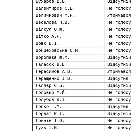
Бухарєв В.В.
Відсутній
Валентиров С.В.
Не голосу
Величкович М.Р.
Утримався
Веселова Н.В.
Не голосу
Вілкул О.Ю.
Не голосу
Вітко А.Л.
Не голосу
Вовк В.І.
Не голосу
Войцеховська С.М.
Не голосу
Воропаєв Ю.М.
Відсутній
Галасюк В.В.
Відсутній
Герасимов А.В.
Утримався
Геращенко І.В.
Відсутня
Гєллєр Є.Б.
Відсутній
Головко М.Й.
Не голосу
Голубов Д.І.
Не голосу
Гопко Г.М.
Відсутня
Горват Р.І.
Відсутній
Гринів І.О.
Не голосу
Гузь І.В.
Не голосу