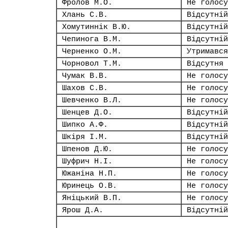
Фролов М.О.
Не голосу
Хлань С.В.
Відсутній
Хомутиннік В.Ю.
Відсутній
Чепинога В.М.
Відсутній
Черненко О.М.
Утримався
Чорновол Т.М.
Відсутня
Чумак В.В.
Не голосу
Шахов С.В.
Не голосу
Шевченко В.Л.
Не голосу
Шенцев Д.О.
Відсутній
Шипко А.Ф.
Відсутній
Шкіря І.М.
Відсутній
Шпенов Д.Ю.
Не голосу
Шуфрич Н.І.
Не голосу
Южаніна Н.П.
Не голосу
Юринець О.В.
Не голосу
Яніцький В.П.
Не голосу
Ярош Д.А.
Відсутній