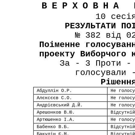
ВЕРХОВНА 
10 сесі
РЕЗУЛЬТАТИ ПО
№ 382 від 0
Поіменне голосуван
проекту Виборчого 
За - 3 Проти -
голосували 
Рішенн
Абдуллін О.Р.
Не голосу
Алєксєєв С.О.
Не голосу
Андрієвський Д.Й.
Не голосу
Арешонков В.Ю.
Відсутній
Артюшенко І.А.
Не голосу
Бабенко В.Б.
Відсутній
Бакулін Є.М.
Відсутній