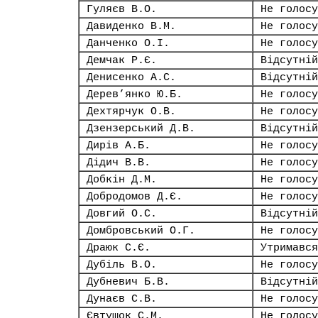
Гуляєв В.О.
Не голосу
Давиденко В.М.
Не голосу
Данченко О.І.
Не голосу
Демчак Р.Є.
Відсутній
Денисенко А.С.
Відсутній
Дерев’янко Ю.Б.
Не голосу
Дехтярчук О.В.
Не голосу
Дзензерський Д.В.
Відсутній
Дирів А.Б.
Не голосу
Дідич В.В.
Не голосу
Добкін Д.М.
Не голосу
Добродомов Д.Є.
Не голосу
Довгий О.С.
Відсутній
Домбровський О.Г.
Не голосу
Драюк С.Є.
Утримався
Дубіль В.О.
Не голосу
Дубневич Б.В.
Відсутній
Дунаєв С.В.
Не голосу
Євтушок С.М.
Не голосу