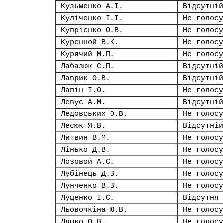
Кузьменко А.І.
Відсутній
Куліченко І.І.
Не голосу
Купрієнко О.В.
Не голосу
Куренной В.К.
Не голосу
Курячий М.П.
Не голосу
Лабазюк С.П.
Відсутній
Лаврик О.В.
Відсутній
Лапін І.О.
Не голосу
Левус А.М.
Відсутній
Ледовських О.В.
Не голосу
Лесюк Я.В.
Відсутній
Литвин В.М.
Не голосу
Лінько Д.В.
Не голосу
Лозовой А.С.
Не голосу
Лубінець Д.В.
Не голосу
Лунченко В.В.
Не голосу
Луценко І.С.
Відсутня
Льовочкіна Ю.В.
Не голосу
Ляшко О.В.
Не голосу