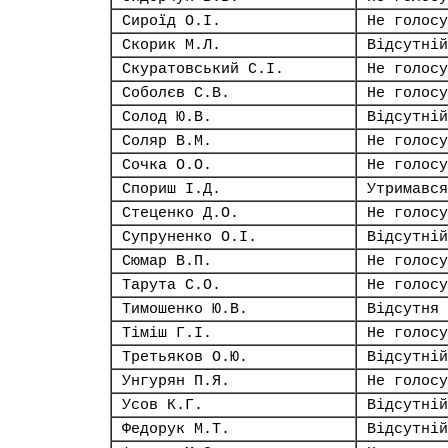
Сироїд О.І.
Не голосу
Скорик М.Л.
Відсутній
Скуратовський С.І.
Не голосу
Соболєв С.В.
Не голосу
Солод Ю.В.
Відсутній
Соляр В.М.
Не голосу
Сочка О.О.
Не голосу
Спориш І.Д.
Утримався
Стеценко Д.О.
Не голосу
Супруненко О.І.
Відсутній
Сюмар В.П.
Не голосу
Тарута С.О.
Не голосу
Тимошенко Ю.В.
Відсутня
Тіміш Г.І.
Не голосу
Третьяков О.Ю.
Відсутній
Унгурян П.Я.
Не голосу
Усов К.Г.
Відсутній
Федорук М.Т.
Відсутній