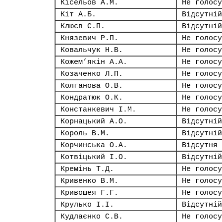
Кісельов А.М.
Не голосу
Кіт А.Б.
Відсутній
Клюєв С.П.
Відсутній
Князевич Р.П.
Не голосу
Ковальчук Н.В.
Не голосу
Кожем’якін А.А.
Не голосу
Козаченко Л.П.
Не голосу
Колганова О.В.
Не голосу
Кондратюк О.К.
Не голосу
Констанкевич І.М.
Не голосу
Корнацький А.О.
Відсутній
Король В.М.
Відсутній
Корчинська О.А.
Відсутня
Котвіцький І.О.
Відсутній
Кремінь Т.Д.
Не голосу
Кривенко В.М.
Не голосу
Кривошея Г.Г.
Не голосу
Крулько І.І.
Відсутній
Кудлаєнко С.В.
Не голосу