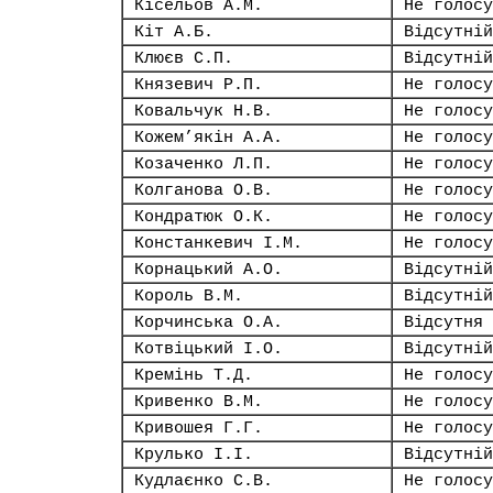
Кісельов А.М.
Не голосу
Кіт А.Б.
Відсутній
Клюєв С.П.
Відсутній
Князевич Р.П.
Не голосу
Ковальчук Н.В.
Не голосу
Кожем’якін А.А.
Не голосу
Козаченко Л.П.
Не голосу
Колганова О.В.
Не голосу
Кондратюк О.К.
Не голосу
Констанкевич І.М.
Не голосу
Корнацький А.О.
Відсутній
Король В.М.
Відсутній
Корчинська О.А.
Відсутня
Котвіцький І.О.
Відсутній
Кремінь Т.Д.
Не голосу
Кривенко В.М.
Не голосу
Кривошея Г.Г.
Не голосу
Крулько І.І.
Відсутній
Кудлаєнко С.В.
Не голосу