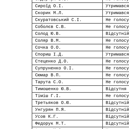
Сироїд О.І.
Утримався
Скорик М.Л.
Утримався
Скуратовський С.І.
Не голосу
Соболєв С.В.
Не голосу
Солод Ю.В.
Відсутній
Соляр В.М.
Не голосу
Сочка О.О.
Не голосу
Спориш І.Д.
Утримався
Стеценко Д.О.
Не голосу
Супруненко О.І.
Не голосу
Сюмар В.П.
Не голосу
Тарута С.О.
Не голосу
Тимошенко Ю.В.
Відсутня
Тіміш Г.І.
Не голосу
Третьяков О.Ю.
Відсутній
Унгурян П.Я.
Відсутній
Усов К.Г.
Відсутній
Федорук М.Т.
Відсутній