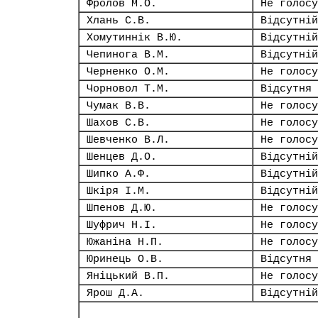
Фролов М.О.
Не голосу
Хлань С.В.
Відсутній
Хомутиннік В.Ю.
Відсутній
Чепинога В.М.
Відсутній
Черненко О.М.
Не голосу
Чорновол Т.М.
Відсутня
Чумак В.В.
Не голосу
Шахов С.В.
Не голосу
Шевченко В.Л.
Не голосу
Шенцев Д.О.
Відсутній
Шипко А.Ф.
Відсутній
Шкіря І.М.
Відсутній
Шпенов Д.Ю.
Не голосу
Шуфрич Н.І.
Не голосу
Южаніна Н.П.
Не голосу
Юринець О.В.
Відсутня
Яніцький В.П.
Не голосу
Ярош Д.А.
Відсутній