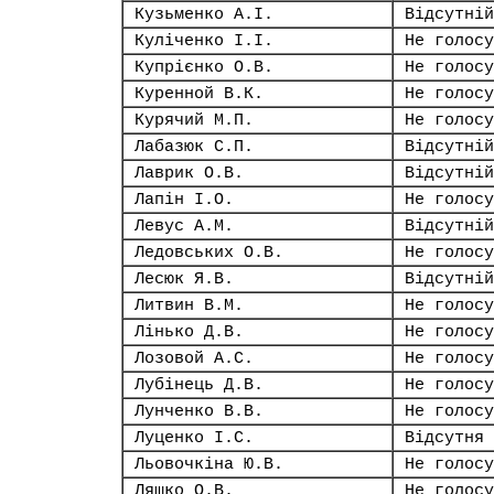
Кузьменко А.І.
Відсутній
Куліченко І.І.
Не голосу
Купрієнко О.В.
Не голосу
Куренной В.К.
Не голосу
Курячий М.П.
Не голосу
Лабазюк С.П.
Відсутній
Лаврик О.В.
Відсутній
Лапін І.О.
Не голосу
Левус А.М.
Відсутній
Ледовських О.В.
Не голосу
Лесюк Я.В.
Відсутній
Литвин В.М.
Не голосу
Лінько Д.В.
Не голосу
Лозовой А.С.
Не голосу
Лубінець Д.В.
Не голосу
Лунченко В.В.
Не голосу
Луценко І.С.
Відсутня
Льовочкіна Ю.В.
Не голосу
Ляшко О.В.
Не голосу