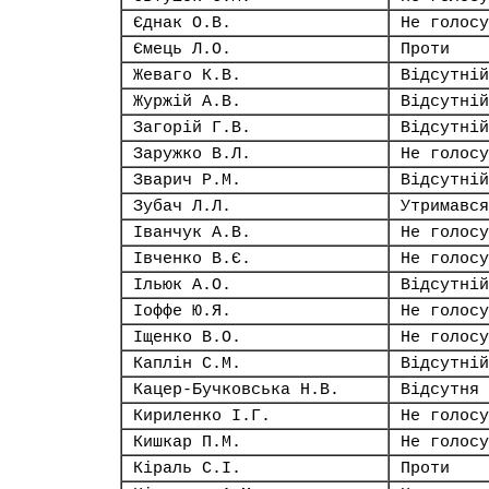
Єднак О.В.
Не голосу
Ємець Л.О.
Проти
Жеваго К.В.
Відсутній
Журжій А.В.
Відсутній
Загорій Г.В.
Відсутній
Заружко В.Л.
Не голосу
Зварич Р.М.
Відсутній
Зубач Л.Л.
Утримався
Іванчук А.В.
Не голосу
Івченко В.Є.
Не голосу
Ільюк А.О.
Відсутній
Іоффе Ю.Я.
Не голосу
Іщенко В.О.
Не голосу
Каплін С.М.
Відсутній
Кацер-Бучковська Н.В.
Відсутня
Кириленко І.Г.
Не голосу
Кишкар П.М.
Не голосу
Кіраль С.І.
Проти