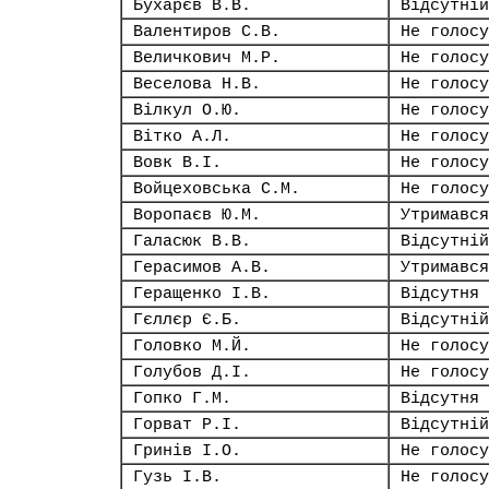
Бухарєв В.В.
Відсутній
Валентиров С.В.
Не голосу
Величкович М.Р.
Не голосу
Веселова Н.В.
Не голосу
Вілкул О.Ю.
Не голосу
Вітко А.Л.
Не голосу
Вовк В.І.
Не голосу
Войцеховська С.М.
Не голосу
Воропаєв Ю.М.
Утримався
Галасюк В.В.
Відсутній
Герасимов А.В.
Утримався
Геращенко І.В.
Відсутня
Гєллєр Є.Б.
Відсутній
Головко М.Й.
Не голосу
Голубов Д.І.
Не голосу
Гопко Г.М.
Відсутня
Горват Р.І.
Відсутній
Гринів І.О.
Не голосу
Гузь І.В.
Не голосу