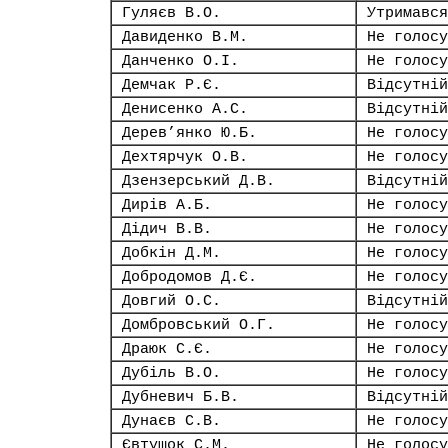
Гуляєв В.О.
Утримався
Давиденко В.М.
Не голосу
Данченко О.І.
Не голосу
Демчак Р.Є.
Відсутній
Денисенко А.С.
Відсутній
Дерев’янко Ю.Б.
Не голосу
Дехтярчук О.В.
Не голосу
Дзензерський Д.В.
Відсутній
Дирів А.Б.
Не голосу
Дідич В.В.
Не голосу
Добкін Д.М.
Не голосу
Добродомов Д.Є.
Не голосу
Довгий О.С.
Відсутній
Домбровський О.Г.
Не голосу
Драюк С.Є.
Не голосу
Дубіль В.О.
Не голосу
Дубневич Б.В.
Відсутній
Дунаєв С.В.
Не голосу
Євтушок С.М.
Не голосу