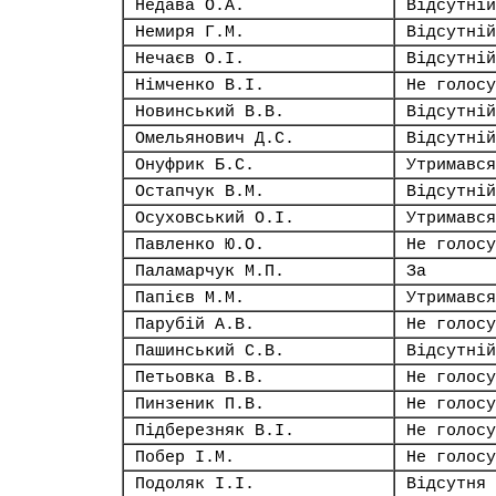
Недава О.А.
Відсутній
Немиря Г.М.
Відсутній
Нечаєв О.І.
Відсутній
Німченко В.І.
Не голосу
Новинський В.В.
Відсутній
Омельянович Д.С.
Відсутній
Онуфрик Б.С.
Утримався
Остапчук В.М.
Відсутній
Осуховський О.І.
Утримався
Павленко Ю.О.
Не голосу
Паламарчук М.П.
За
Папієв М.М.
Утримався
Парубій А.В.
Не голосу
Пашинський С.В.
Відсутній
Петьовка В.В.
Не голосу
Пинзеник П.В.
Не голосу
Підберезняк В.І.
Не голосу
Побер І.М.
Не голосу
Подоляк І.І.
Відсутня