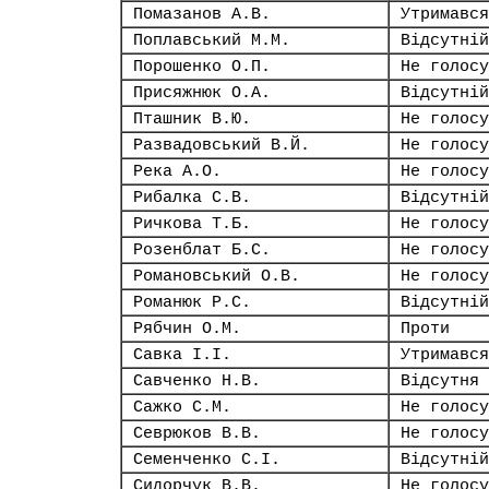
Помазанов А.В.
Утримався
Поплавський М.М.
Відсутній
Порошенко О.П.
Не голосу
Присяжнюк О.А.
Відсутній
Пташник В.Ю.
Не голосу
Развадовський В.Й.
Не голосу
Река А.О.
Не голосу
Рибалка С.В.
Відсутній
Ричкова Т.Б.
Не голосу
Розенблат Б.С.
Не голосу
Романовський О.В.
Не голосу
Романюк Р.С.
Відсутній
Рябчин О.М.
Проти
Савка І.І.
Утримався
Савченко Н.В.
Відсутня
Сажко С.М.
Не голосу
Севрюков В.В.
Не голосу
Семенченко С.І.
Відсутній
Сидорчук В.В.
Не голосу