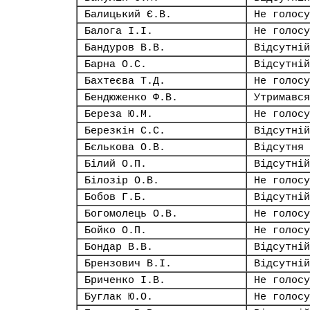
Балицький Є.В.
Не голосу
Балога І.І.
Не голосу
Бандуров В.В.
Відсутній
Барна О.С.
Відсутній
Бахтеєва Т.Д.
Не голосу
Бендюженко Ф.В.
Утримався
Береза Ю.М.
Не голосу
Березкін С.С.
Відсутній
Бєлькова О.В.
Відсутня
Білий О.П.
Відсутній
Білозір О.В.
Не голосу
Бобов Г.Б.
Відсутній
Богомолець О.В.
Не голосу
Бойко О.П.
Не голосу
Бондар В.В.
Відсутній
Брензович В.І.
Відсутній
Бриченко І.В.
Не голосу
Буглак Ю.О.
Не голосу