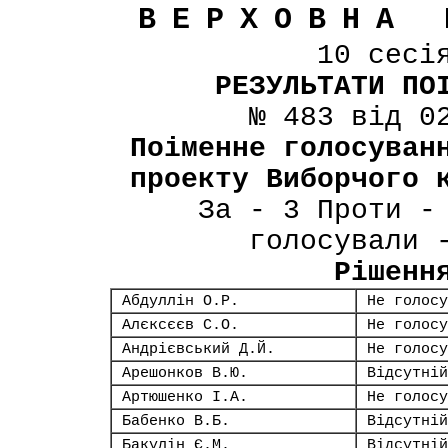
ВЕРХОВНА 
10 сесі
РЕЗУЛЬТАТИ ПО
№ 483 від 0
Поіменне голосуван
проекту Виборчого 
За - 3 Проти -
голосували 
Рішенн
Абдуллін О.Р.
Не голосу
Алєксєєв С.О.
Не голосу
Андрієвський Д.Й.
Не голосу
Арешонков В.Ю.
Відсутній
Артюшенко І.А.
Не голосу
Бабенко В.Б.
Відсутній
Бакулін Є.М.
Відсутній