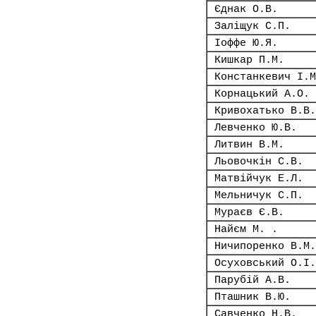
Єднак О.В.
Заліщук С.П.
Іоффе Ю.Я.
Кишкар П.М.
Констанкевич І.М
Корнацький А.О.
Кривохатько В.В.
Левченко Ю.В.
Литвин В.М.
Льовочкін С.В.
Матвійчук Е.Л.
Мельничук С.П.
Мураєв Є.В.
Найєм М. .
Ничипоренко В.М.
Осуховський О.І.
Парубій А.В.
Пташник В.Ю.
Савченко Н.В.