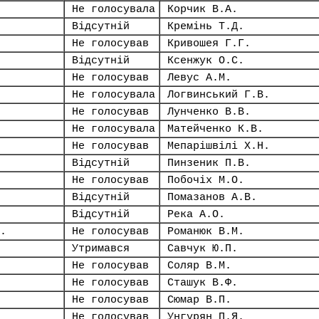
Не голосувала
Корчик В.А.
Відсутній
Кремінь Т.Д.
Не голосував
Кривошея Г.Г.
Відсутній
Ксенжук О.С.
Не голосував
Левус А.М.
Не голосувала
Логвинський Г.В.
Не голосував
Лунченко В.В.
Не голосувала
Матейченко К.В.
Не голосував
Мепарішвілі Х.Н.
Відсутній
Пинзеник П.В.
Не голосував
Побочіх М.О.
Відсутній
Помазанов А.В.
Відсутній
Река А.О.
.
Не голосував
Романюк В.М.
Утримався
Савчук Ю.П.
Не голосував
Соляр В.М.
Не голосував
Сташук В.Ф.
Не голосував
Сюмар В.П.
Не голосував
Унгурян П.Я.