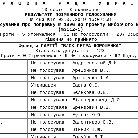
ЕРХОВНА РАДА УКРА
10 сесія 8 скликання
РЕЗУЛЬТАТИ ПОІМЕННОГО ГОЛОСУВАННЯ
№ 483 від 02.07.2019 16:07:58
сування про поправку № 1996 до проекту Виборчого 
(№3112-1)
Проти - 5 Утрималися - 31 Не голосували - 237 Всь
Рішення не прийнято
Фракція ПАРТІЇ "БЛОК ПЕТРА ПОРОШЕНКА"
Кількість депутатів - 128
 Проти - 0 Утрималися - 9 Не голосували - 82 Відсу
Не голосував
Андрієвський Д.Й.
Не голосував
Арешонков В.Ю.
Не голосував
Артюшенко І.А.
Утримався
Барна О.С.
Не голосував
Бєлькова О.В.
Не голосувала
Білоцерковець Д.О.
Не голосувала
Брензович В.І.
Не голосував
Буглак Ю.О.
.
Не голосував
Валентиров С.В.
Не голосував
Вінник І.Ю.
Утримався
Голубов Д.І.