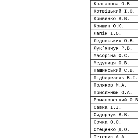
Колганова О.В.
Котвіцький І.О.
Кривенко В.В.
Кришин О.Ю.
Лапін І.О.
Ледовських О.В.
Лук’янчук Р.В.
Масоріна О.С.
Медуниця О.В.
Пашинський С.В.
Підберезняк В.І.
Поляков М.А.
Присяжнюк О.А.
Романовський О.В
Савка І.І.
Сидорчук В.В.
Сочка О.О.
Стеценко Д.О.
Тетерук А.А.