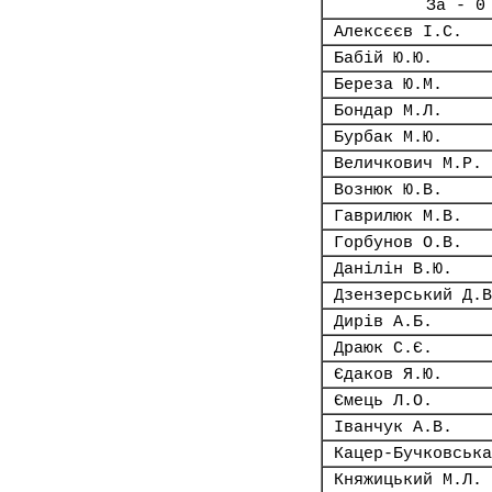
За - 0
Алексєєв І.С.
Бабій Ю.Ю.
Береза Ю.М.
Бондар М.Л.
Бурбак М.Ю.
Величкович М.Р.
Вознюк Ю.В.
Гаврилюк М.В.
Горбунов О.В.
Данілін В.Ю.
Дзензерський Д.В
Дирів А.Б.
Драюк С.Є.
Єдаков Я.Ю.
Ємець Л.О.
Іванчук А.В.
Кацер-Бучковська
Княжицький М.Л.