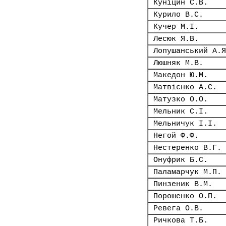
Куніцин С.В.
Курило В.С.
Кучер М.І.
Лесюк Я.В.
Лопушанський А.Я
Люшняк М.В.
Македон Ю.М.
Матвієнко А.С.
Матузко О.О.
Мельник С.І.
Мельничук І.І.
Негой Ф.Ф.
Нестеренко В.Г.
Онуфрик Б.С.
Паламарчук М.П.
Пинзеник В.М.
Порошенко О.П.
Ревега О.В.
Ричкова Т.Б.