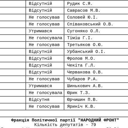
Відсутній
Рудик С.Я.
Відсутній
Саврасов М.В.
Не голосував
Соловей Ю.І.
Не голосував
Співаковський О.В.
Утримався
Сугоняко О.Л.
Не голосувала
Тіміш Г.І.
Не голосував
Третьяков О.Ю.
Відсутній
Урбанський О.І.
Відсутній
Фролов М.О.
Відсутній
Чекіта Г.Л.
Відсутній
Червакова О.В.
Не голосував
Чубаров Р.А.
Утримався
Шинькович А.В.
Не голосувала
Юрик Т.З.
Відсутня
Юрчишин П.В.
Не голосував
Яриніч К.В.
Фракція Політичної партії "НАРОДНИЙ ФРОНТ"
Кількість депутатів - 79