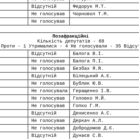
Відсутній
Федорук М.Т.
Не голосував
Чорновол Т.М.
Не голосував
Позафракційні
Кількість депутатів - 68
 Проти - 1 Утрималися - 4 Не голосували - 35 Відсу
Відсутній
Балога В.І.
Не голосував
Балога П.І.
Не голосував
Безбах Я.Я.
Відсутній
Білецький А.Є.
Не голосував
Бублик Ю.В.
Не голосувала
Геращенко І.В.
Не голосував
Головко М.Й.
Не голосував
Гопко Г.М.
Відсутній
Денисенко А.С.
Не голосував
Деркач А.Л.
Не голосував
Добродомов Д.Є.
Відсутній
Дунаєв С.В.