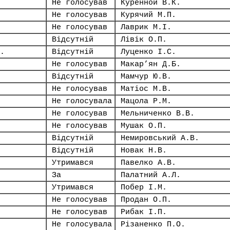
Не голосував
Куренной В.К.
Не голосував
Курячий М.П.
Не голосував
Лаврик М.І.
Відсутній
Лівік О.П.
.
Відсутній
Луценко І.С.
Не голосував
Макар’ян Д.Б.
Відсутній
Мамчур Ю.В.
Не голосував
Матіос М.В.
Не голосувала
Мацола Р.М.
Не голосував
Мельниченко В.В.
Не голосував
Мушак О.П.
Відсутній
Немировський А.В.
Відсутній
Новак Н.В.
Утримався
Павелко А.В.
За
Палатний А.Л.
Утримався
Побер І.М.
Не голосував
Продан О.П.
Не голосував
Рибак І.П.
Не голосувала
Різаненко П.О.