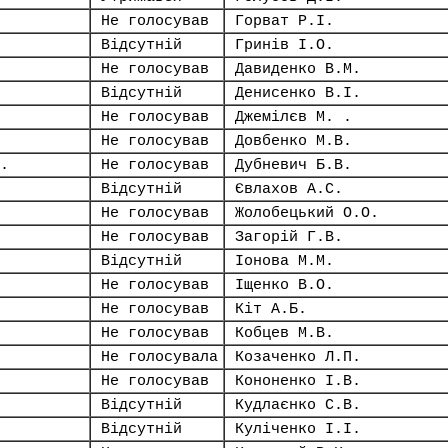
Не голосував
Горват Р.І.
Відсутній
Гринів І.О.
Не голосував
Давиденко В.М.
Відсутній
Денисенко В.І.
Не голосував
Джемілєв М. .
Не голосував
Довбенко М.В.
.
Не голосував
Дубневич Б.В.
Відсутній
Євлахов А.С.
Не голосував
Жолобецький О.О.
Не голосував
Загорій Г.В.
Відсутній
Іонова М.М.
Не голосував
Іщенко В.О.
Не голосував
Кіт А.Б.
Не голосував
Кобцев М.В.
Не голосувала
Козаченко Л.П.
Не голосував
Кононенко І.В.
Відсутній
Кудлаєнко С.В.
Відсутній
Куліченко І.І.