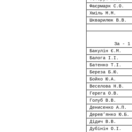
Фаєрмарк С.О.
Хміль М.М.
Шкварилюк В.В.
За - 1
Бакулін Є.М.
Балога І.І.
Батенко Т.І.
Береза Б.Ю.
Бойко Ю.А.
Веселова Н.В.
Герега О.В.
Голуб В.В.
Денисенко А.П.
Дерев’янко Ю.Б.
Дідич В.В.
Дубінін О.І.