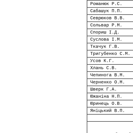
Романюк Р.С.
Сабашук П.П.
Севрюков В.В.
Сольвар Р.М.
Спориш І.Д.
Суслова І.М.
Ткачук Г.В.
Тригубенко С.М.
Усов К.Г.
Хлань С.В.
Чепинога В.М.
Черненко О.М.
Шверк Г.А.
Южаніна Н.П.
Юринець О.В.
Яніцький В.П.