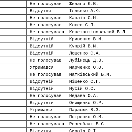
Не голосував
Жеваго К.В.
Відсутня
Іллєнко А.Ю.
Не голосував
Каплін С.М.
Не голосував
Клюєв С.П.
.
Не голосувала
Константіновський В.Л.
Відсутній
Кривенко В.М.
Відсутній
Купрій В.М.
Відсутній
Лещенко С.А.
Не голосував
Лубінець Д.В.
Утримався
Марченко О.О.
Не голосував
Матківський Б.М.
Відсутній
Міщенко С.Г.
Відсутній
Мусій О.С.
Не голосував
Недава О.А.
Відсутній
Онищенко О.Р.
Утримався
Парасюк В.З.
Не голосував
Петренко О.М.
Не голосувала
Розенблат Б.С.
Відсутня
Сироїд О.І.