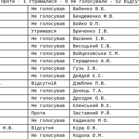
 Проти - 1 Утрималися - 6 Не голосували - 52 Відсу
Не голосував
Бабенко В.Б.
Не голосував
Бендюженко Ф.В.
Не голосував
Бойко О.П.
Утримався
Бриченко І.В.
Не голосував
Васюник І.В.
Не голосував
Висоцький С.В.
Не голосував
Войцеховська С.М.
Не голосував
Геращенко А.Ю.
Не голосував
Гузь І.В.
Не голосував
Дейдей Є.С.
.
Відсутній
Дзюблик П.В.
Не голосував
Донець Т.А.
Не голосував
Дроздик О.В.
Не голосував
Єленський В.Є.
Проти
Заставний Р.Й.
Не голосував
Кадикало М.О.
 Н.В.
Відсутня
Кірш О.В.
Не голосував
Кодола О.М.