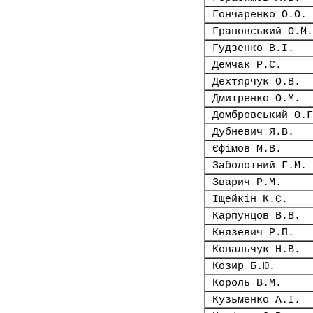
Гончаренко О.О.
Грановський О.М.
Гудзенко В.І.
Демчак Р.Є.
Дехтярчук О.В.
Дмитренко О.М.
Домбровський О.Г
Дубневич Я.В.
Єфімов М.В.
Заболотний Г.М.
Зварич Р.М.
Іщейкін К.Є.
Карпунцов В.В.
Князевич Р.П.
Ковальчук Н.В.
Козир Б.Ю.
Король В.М.
Кузьменко А.І.