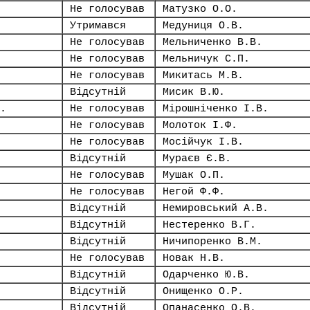
Не голосував
Матузко О.О.
Утримався
Медуниця О.В.
Не голосував
Мельниченко В.В.
Не голосував
Мельничук С.П.
Не голосував
Микитась М.В.
Відсутній
Мисик В.Ю.
.
Не голосував
Мірошніченко І.В.
Не голосував
Молоток І.Ф.
Не голосував
Мосійчук І.В.
Відсутній
Мураєв Є.В.
Не голосував
Мушак О.П.
Не голосував
Негой Ф.Ф.
Відсутній
Немировський А.В.
Відсутній
Нестеренко В.Г.
Відсутній
Ничипоренко В.М.
Не голосував
Новак Н.В.
Відсутній
Одарченко Ю.В.
Відсутній
Онищенко О.Р.
Відсутній
Опанасенко О.В.