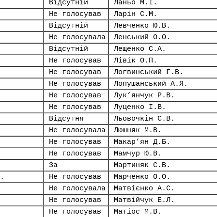
Відсутній
Ланьо М.І.
Не голосував
Ларін С.М.
Відсутній
Левченко Ю.В.
Не голосувала
Ленський О.О.
Відсутній
Лещенко С.А.
Не голосував
Лівік О.П.
Не голосував
Логвинський Г.В.
Не голосував
Лопушанський А.Я.
Не голосував
Лук’янчук Р.В.
Не голосував
Луценко І.В.
Відсутня
Льовочкін С.В.
Не голосувала
Люшняк М.В.
Не голосував
Макар’ян Д.Б.
Не голосував
Мамчур Ю.В.
За
Мартиняк С.В.
.
Не голосував
Марченко О.О.
Не голосувала
Матвієнко А.С.
Не голосував
Матвійчук Е.Л.
Не голосував
Матіос М.В.