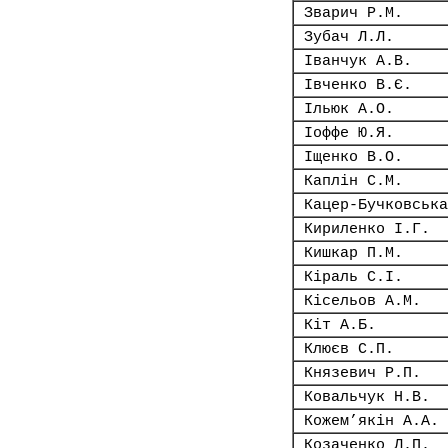
Зварич Р.М.
Зубач Л.Л.
Іванчук А.В.
Івченко В.Є.
Ільюк А.О.
Іоффе Ю.Я.
Іщенко В.О.
Каплін С.М.
Кацер-Бучковська
Кириленко І.Г.
Кишкар П.М.
Кіраль С.І.
Кісельов А.М.
Кіт А.Б.
Клюєв С.П.
Князевич Р.П.
Ковальчук Н.В.
Кожем’якін А.А.
Козаченко Л.П.