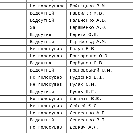
.
Не голосувала
Войціцька В.М.
Відсутній
Гаврилюк М.В.
Відсутній
Гальченко А.В.
За
Геращенко А.Ю.
Відсутня
Герега О.В.
Відсутній
Гіршфельд А.М.
Не голосував
Голуб В.В.
Не голосував
Гончаренко О.О.
Відсутня
Горбунов О.В.
Відсутній
Грановський О.М.
Не голосував
Гудзенко В.І.
Не голосував
Гулак О.М.
Відсутній
Гусак В.Г.
Не голосував
Данілін В.Ю.
Не голосував
Дейдей Є.С.
Не голосував
Денисенко А.П.
Відсутній
Денисенко В.І.
Не голосував
Деркач А.Л.