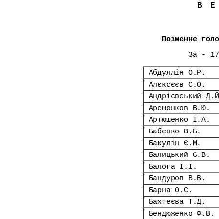
В
Поіменне голо
За - 17
Абдуллін О.Р.
Алєксєєв С.О.
Андрієвський Д.Й
Арешонков В.Ю.
Артюшенко І.А.
Бабенко В.Б.
Бакулін Є.М.
Балицький Є.В.
Балога І.І.
Бандуров В.В.
Барна О.С.
Бахтеєва Т.Д.
Бендюженко Ф.В.