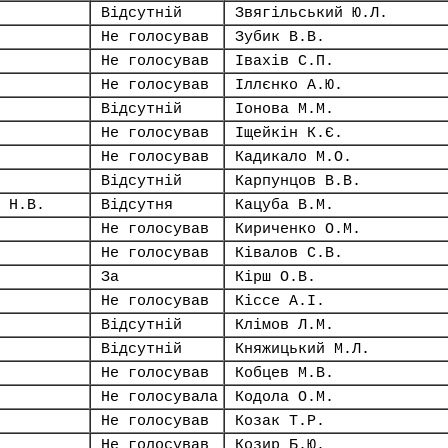
Відсутній
Звягільський Ю.Л.
Не голосував
Зубик В.В.
Не голосував
Івахів С.П.
Не голосував
Іллєнко А.Ю.
Відсутній
Іонова М.М.
Не голосував
Іщейкін К.Є.
Не голосував
Кадикало М.О.
Відсутній
Карпунцов В.В.
 Н.В.
Відсутня
Кацуба В.М.
Не голосував
Кириченко О.М.
Не голосував
Ківалов С.В.
За
Кірш О.В.
Не голосував
Кіссе А.І.
Відсутній
Клімов Л.М.
Відсутній
Княжицький М.Л.
Не голосував
Кобцев М.В.
Не голосувала
Кодола О.М.
Не голосував
Козак Т.Р.
Не голосував
Козир Б.Ю.