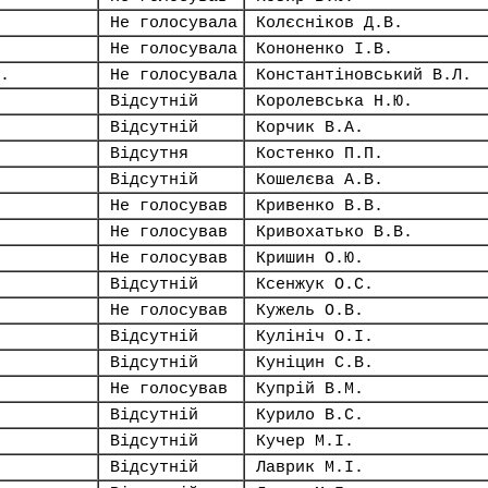
Не голосувала
Колєсніков Д.В.
Не голосувала
Кононенко І.В.
.
Не голосувала
Константіновський В.Л.
Відсутній
Королевська Н.Ю.
Відсутній
Корчик В.А.
Відсутня
Костенко П.П.
Відсутній
Кошелєва А.В.
Не голосував
Кривенко В.В.
Не голосував
Кривохатько В.В.
Не голосував
Кришин О.Ю.
Відсутній
Ксенжук О.С.
Не голосував
Кужель О.В.
Відсутній
Кулініч О.І.
Відсутній
Куніцин С.В.
Не голосував
Купрій В.М.
Відсутній
Курило В.С.
Відсутній
Кучер М.І.
Відсутній
Лаврик М.І.