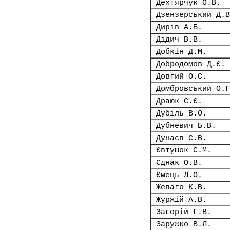
Дехтярчук О.В.
Дзензерський Д.В
Дирів А.Б.
Дідич В.В.
Добкін Д.М.
Добродомов Д.Є.
Довгий О.С.
Домбровський О.Г
Драюк С.Є.
Дубіль В.О.
Дубневич Б.В.
Дунаєв С.В.
Євтушок С.М.
Єднак О.В.
Ємець Л.О.
Жеваго К.В.
Журжій А.В.
Загорій Г.В.
Заружко В.Л.