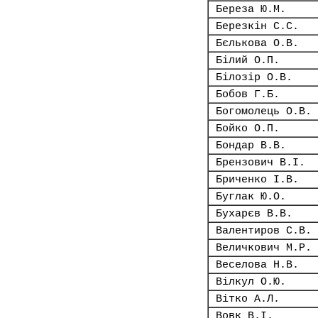
Береза Ю.М.
Березкін С.С.
Бєлькова О.В.
Білий О.П.
Білозір О.В.
Бобов Г.Б.
Богомолець О.В.
Бойко О.П.
Бондар В.В.
Брензович В.І.
Бриченко І.В.
Буглак Ю.О.
Бухарєв В.В.
Валентиров С.В.
Величкович М.Р.
Веселова Н.В.
Вілкул О.Ю.
Вітко А.Л.
Вовк В.І.