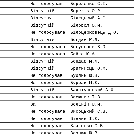
Не голосував
Березенко С.І.
Відсутній
Березюк О.Р.
Відсутня
Білецький А.Є.
Відсутній
Біловол О.М.
Не голосувала
Білоцерковець Д.О.
Відсутній
Богдан Р.Д.
Не голосувала
Богуслаєв В.О.
Не голосувала
Бойко Ю.А.
Відсутній
Бондар М.Л.
Відсутній
Бригинець О.М.
Не голосував
Бублик Ю.В.
Не голосував
Бурбак М.Ю.
Відсутній
Вадатурський А.О.
Не голосував
Васюник І.В.
За
Велікін О.М.
Не голосувала
Висоцький С.В.
Не голосував
Вінник І.Ю.
Не голосував
Власенко С.В.
Не голосував
Вознюк Ю.В.