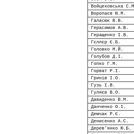
Войцеховська С.М
Воропаєв Ю.М.
Галасюк В.В.
Герасимов А.В.
Геращенко І.В.
Гєллєр Є.Б.
Головко М.Й.
Голубов Д.І.
Гопко Г.М.
Горват Р.І.
Гринів І.О.
Гузь І.В.
Гуляєв В.О.
Давиденко В.М.
Данченко О.І.
Демчак Р.Є.
Денисенко А.С.
Дерев’янко Ю.Б.