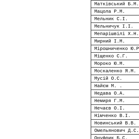
Матківський Б.М.
Мацола Р.М.
Мельник С.І.
Мельничук І.І.
Мепарішвілі Х.Н.
Мирний І.М.
Мірошниченко Ю.Р
Міщенко С.Г.
Мороко Ю.М.
Москаленко Я.М.
Мусій О.С.
Найєм М. .
Недава О.А.
Немиря Г.М.
Нечаєв О.І.
Німченко В.І.
Новинський В.В.
Омельянович Д.С.
Онуфрик Б.С.