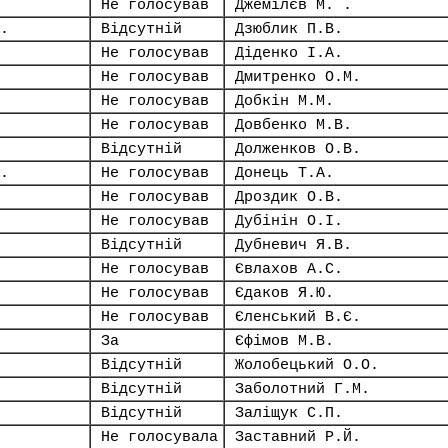
Не голосував
Джемілєв М. .
.
Відсутній
Дзюблик П.В.
Не голосував
Діденко І.А.
Не голосував
Дмитренко О.М.
Не голосував
Добкін М.М.
Не голосував
Довбенко М.В.
Відсутній
Долженков О.В.
.
Не голосував
Донець Т.А.
Не голосував
Дроздик О.В.
Не голосував
Дубінін О.І.
Відсутній
Дубневич Я.В.
Не голосував
Євлахов А.С.
Не голосував
Єдаков Я.Ю.
Не голосував
Єленський В.Є.
За
Єфімов М.В.
Відсутній
Жолобецький О.О.
Відсутній
Заболотний Г.М.
Відсутній
Заліщук С.П.
Не голосувала
Заставний Р.Й.