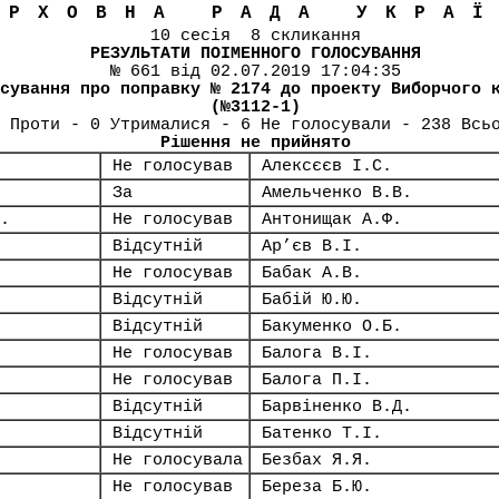
ЕРХОВНА РАДА УКРА
10 сесія 8 скликання
РЕЗУЛЬТАТИ ПОІМЕННОГО ГОЛОСУВАННЯ
№ 661 від 02.07.2019 17:04:35
сування про поправку № 2174 до проекту Виборчого 
(№3112-1)
 Проти - 0 Утрималися - 6 Не голосували - 238 Всь
Рішення не прийнято
Не голосував
Алексєєв І.С.
За
Амельченко В.В.
.
Не голосував
Антонищак А.Ф.
Відсутній
Ар’єв В.І.
Не голосував
Бабак А.В.
Відсутній
Бабій Ю.Ю.
Відсутній
Бакуменко О.Б.
Не голосував
Балога В.І.
Не голосував
Балога П.І.
Відсутній
Барвіненко В.Д.
Відсутній
Батенко Т.І.
Не голосувала
Безбах Я.Я.
Не голосував
Береза Б.Ю.