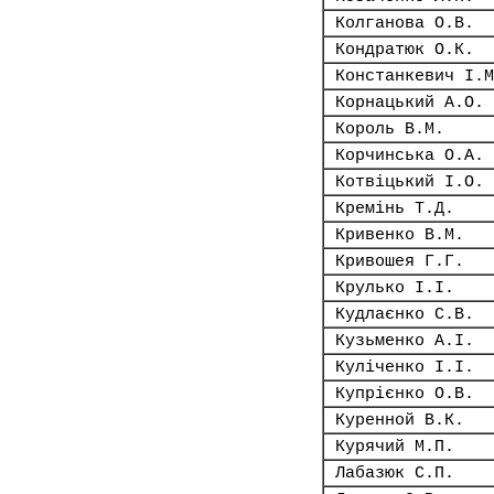
Колганова О.В.
Кондратюк О.К.
Констанкевич І.М
Корнацький А.О.
Король В.М.
Корчинська О.А.
Котвіцький І.О.
Кремінь Т.Д.
Кривенко В.М.
Кривошея Г.Г.
Крулько І.І.
Кудлаєнко С.В.
Кузьменко А.І.
Куліченко І.І.
Купрієнко О.В.
Куренной В.К.
Курячий М.П.
Лабазюк С.П.