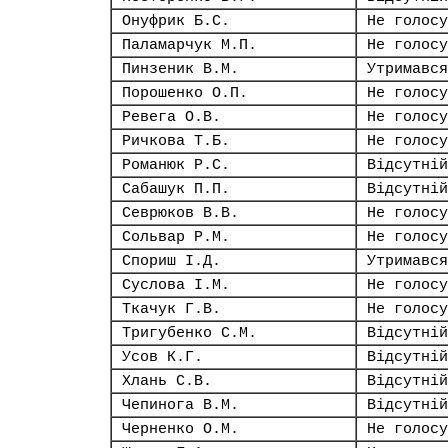
Онуфрик Б.С.
Не голосу
Паламарчук М.П.
Не голосу
Пинзеник В.М.
Утримався
Порошенко О.П.
Не голосу
Ревега О.В.
Не голосу
Ричкова Т.Б.
Не голосу
Романюк Р.С.
Відсутній
Сабашук П.П.
Відсутній
Севрюков В.В.
Не голосу
Сольвар Р.М.
Не голосу
Спориш І.Д.
Утримався
Суслова І.М.
Не голосу
Ткачук Г.В.
Не голосу
Тригубенко С.М.
Відсутній
Усов К.Г.
Відсутній
Хлань С.В.
Відсутній
Чепинога В.М.
Відсутній
Черненко О.М.
Не голосу