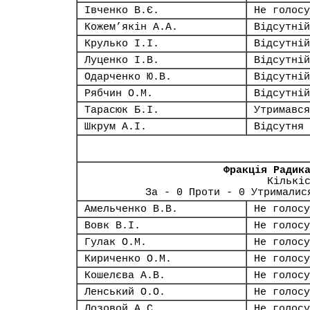
Івченко В.Є.
Не голосу
Кожем’якін А.А.
Відсутній
Крулько І.І.
Відсутній
Луценко І.В.
Відсутній
Одарченко Ю.В.
Відсутній
Рябчин О.М.
Відсутній
Тарасюк Б.І.
Утримався
Шкрум А.І.
Відсутня
Фракція Радик
Кількі
За - 0 Проти - 0 Утрималис
Амельченко В.В.
Не голосу
Вовк В.І.
Не голосу
Гулак О.М.
Не голосу
Кириченко О.М.
Не голосу
Кошелєва А.В.
Не голосу
Ленський О.О.
Не голосу
Лозовой А.С.
Не голосу