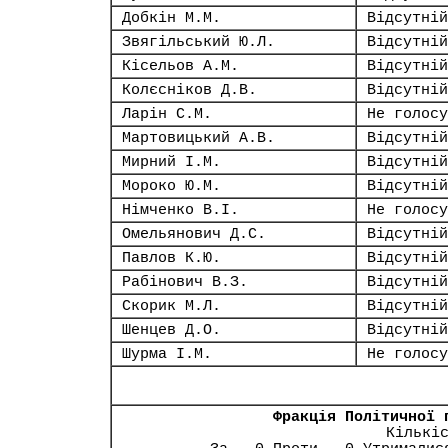
Добкін М.М.
Відсутній
Звягільський Ю.Л.
Відсутній
Кісельов А.М.
Відсутній
Колєсніков Д.В.
Відсутній
Ларін С.М.
Не голосу
Мартовицький А.В.
Відсутній
Мирний І.М.
Відсутній
Мороко Ю.М.
Відсутній
Німченко В.І.
Не голосу
Омельянович Д.С.
Відсутній
Павлов К.Ю.
Відсутній
Рабінович В.З.
Відсутній
Скорик М.Л.
Відсутній
Шенцев Д.О.
Відсутній
Шурма І.М.
Не голосу
Фракція Політичної 
Кількі