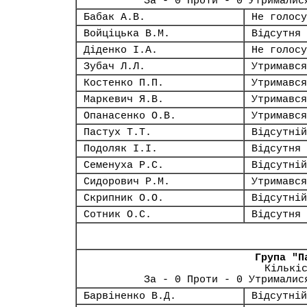
За - 0 Проти - 0 Утрималис
Бабак А.В.
Не голосу
Войціцька В.М.
Відсутня
Діденко І.А.
Не голосу
Зубач Л.Л.
Утримався
Костенко П.П.
Утримався
Маркевич Я.В.
Утримався
Опанасенко О.В.
Утримався
Пастух Т.Т.
Відсутній
Подоляк І.І.
Відсутня
Семенуха Р.С.
Відсутній
Сидорович Р.М.
Утримався
Скрипник О.О.
Відсутній
Сотник О.С.
Відсутня
Група "П
Кількі
За - 0 Проти - 0 Утрималис
Барвіненко В.Д.
Відсутній