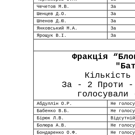
Чечетов М.В.
За
Шенцев Д.О.
За
Шпенов Д.Ю.
За
Янковський М.А.
За
Ярощук В.І.
За
Фракція “Бло
"Ба
Кількість
За - 2 Проти -
голосували 
Абдуллін О.Р.
Не голосу
Бабенко В.Б.
Не голосу
Бірюк Л.В.
Відсутній
Болюра А.В.
Не голосу
Бондаренко О.Ф.
Не голосу