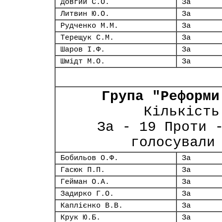
Довгий С.О.
За
Литвин Ю.О.
За
Рудченко М.М.
За
Терещук С.М.
За
Шаров І.Ф.
За
Шмідт М.О.
За
Група "Реформи
Кількість
За - 19 Проти 
голосували
Бобильов О.Ф.
За
Гасюк П.П.
За
Гейман О.А.
За
Задирко Г.О.
За
Каплієнко В.В.
За
Крук Ю.Б.
За