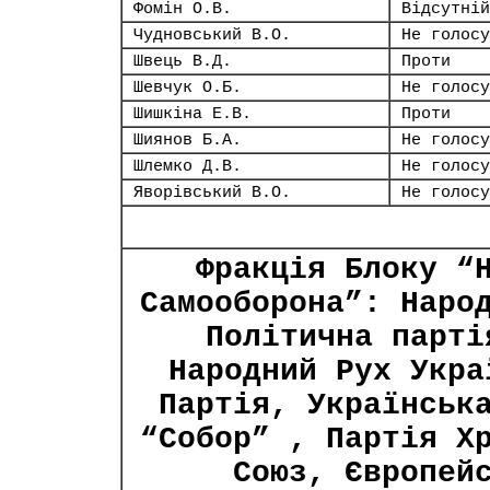
Фомін О.В.
Відсутній
Чудновський В.О.
Не голосу
Швець В.Д.
Проти
Шевчук О.Б.
Не голосу
Шишкіна Е.В.
Проти
Шиянов Б.А.
Не голосу
Шлемко Д.В.
Не голосу
Яворівський В.О.
Не голосу
Фракція Блоку “
Самооборона”: Наро
Політична парті
Народний Рух Укра
Партія, Українськ
“Собор” , Партія Х
Союз, Європей