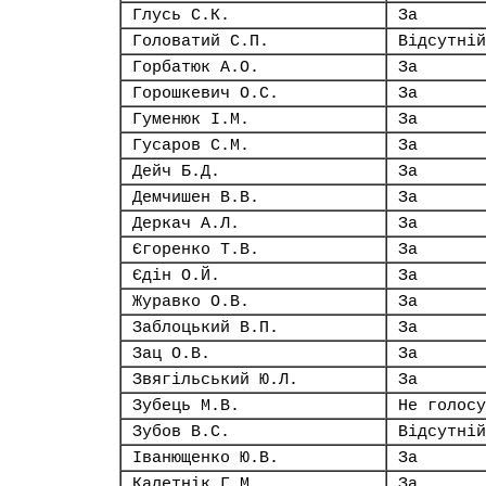
Глусь С.К.
За
Головатий С.П.
Відсутній
Горбатюк А.О.
За
Горошкевич О.С.
За
Гуменюк І.М.
За
Гусаров С.М.
За
Дейч Б.Д.
За
Демчишен В.В.
За
Деркач А.Л.
За
Єгоренко Т.В.
За
Єдін О.Й.
За
Журавко О.В.
За
Заблоцький В.П.
За
Зац О.В.
За
Звягільський Ю.Л.
За
Зубець М.В.
Не голосу
Зубов В.С.
Відсутній
Іванющенко Ю.В.
За
Калетнік Г.М.
За