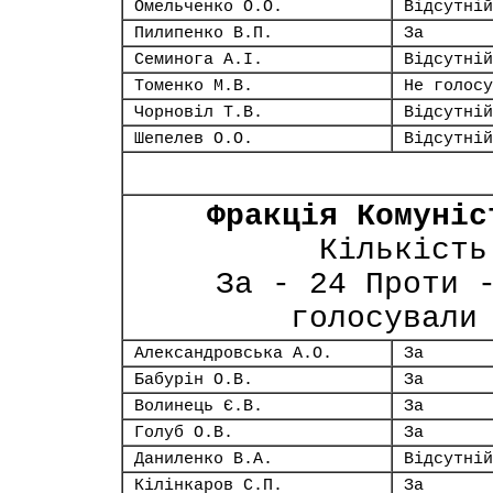
Омельченко О.О.
Відсутній
Пилипенко В.П.
За
Семинога А.І.
Відсутній
Томенко М.В.
Не голосу
Чорновіл Т.В.
Відсутній
Шепелев О.О.
Відсутній
Фракція Комуніс
Кількість
За - 24 Проти 
голосували
Александровська А.О.
За
Бабурін О.В.
За
Волинець Є.В.
За
Голуб О.В.
За
Даниленко В.А.
Відсутній
Кілінкаров С.П.
За