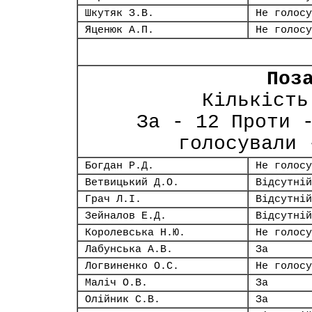
Шкутяк З.В.
Не голосу
Яценюк А.П.
Не голосу
Поз
Кількість
За - 12 Проти 
голосували 
Богдан Р.Д.
Не голосу
Ветвицький Д.О.
Відсутній
Грач Л.І.
Відсутній
Зейналов Е.Д.
Відсутній
Королевська Н.Ю.
Не голосу
Лабунська А.В.
За
Логвиненко О.С.
Не голосу
Маліч О.В.
За
Олійник С.В.
За