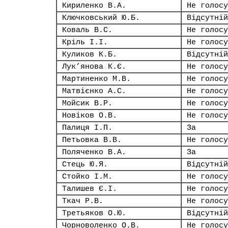
Кириленко В.А.
Не голосу
Ключковський Ю.Б.
Відсутній
Коваль В.С.
Не голосу
Кріль І.І.
Не голосу
Куликов К.Б.
Відсутній
Лук’янова К.Є.
Не голосу
Мартиненко М.В.
Не голосу
Матвієнко А.С.
Не голосу
Мойсик В.Р.
Не голосу
Новіков О.В.
Не голосу
Палиця І.П.
За
Петьовка В.В.
Не голосу
Поляченко В.А.
За
Стець Ю.Я.
Відсутній
Стойко І.М.
Не голосу
Талишев Є.І.
Не голосу
Ткач Р.В.
Не голосу
Третьяков О.Ю.
Відсутній
Чорноволенко О.В.
Не голосу