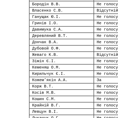
Бородін В.В.
Не голосу
Власенко С.В.
Відсутній
Ганущак Ю.І.
Не голосу
Гринів І.О.
Не голосу
Давимука С.А.
Не голосу
Деревляний В.Т.
Не голосу
Дончак В.А.
Не голосу
Дубовой О.Ф.
Не голосу
Жеваго К.В.
Відсутній
Зімін Є.І.
Не голосу
Кеменяш О.М.
Не голосу
Кирильчук Є.І.
Не голосу
Кожем’якін А.А.
За
Корж В.Т.
Не голосу
Косів М.В.
Не голосу
Кошин С.М.
Не голосу
Крайній В.Г.
Не голосу
Левцун В.І.
Не голосу