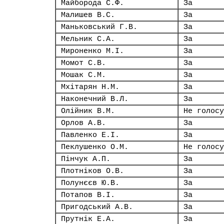
Майборода С.Ф.
За
Малишев В.С.
За
Маньковський Г.В.
За
Мельник С.А.
За
Мироненко М.І.
За
Момот С.В.
За
Мошак С.М.
За
Мхітарян Н.М.
За
Наконечний В.Л.
За
Олійник В.М.
Не голосу
Орлов А.В.
За
Павленко Е.І.
За
Пеклушенко О.М.
Не голосу
Пінчук А.П.
За
Плотніков О.В.
За
Полунєєв Ю.В.
За
Потапов В.І.
За
Пригодський А.В.
За
Прутнік Е.А.
За