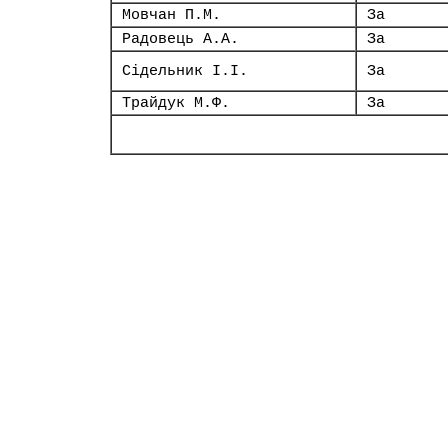
Мовчан П.М.
За
Радовець А.А.
За
Сідельник І.І.
За
Трайдук М.Ф.
За