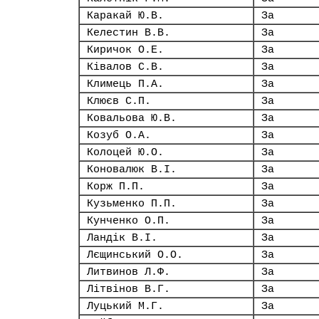
Каракай Ю.В.
За
Келестин В.В.
За
Киричок О.Е.
За
Ківалов С.В.
За
Климець П.А.
За
Клюєв С.П.
За
Ковальова Ю.В.
За
Козуб О.А.
За
Колоцей Ю.О.
За
Коновалюк В.І.
За
Корж П.П.
За
Кузьменко П.П.
За
Кунченко О.П.
За
Ландік В.І.
За
Лєщинський О.О.
За
Литвинов Л.Ф.
За
Літвінов В.Г.
За
Луцький М.Г.
За