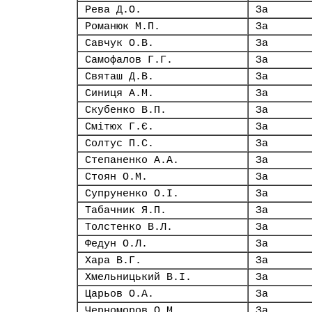
Рева Д.О.
За
Романюк М.П.
За
Савчук О.В.
За
Самофалов Г.Г.
За
Святаш Д.В.
За
Синиця А.М.
За
Скубенко В.П.
За
Смітюх Г.Є.
За
Солтус П.С.
За
Степаненко А.А.
За
Стоян О.М.
За
Супруненко О.І.
За
Табачник Я.П.
За
Толстенко В.Л.
За
Федун О.Л.
За
Хара В.Г.
За
Хмельницький В.І.
За
Царьов О.А.
За
Черноморов О.М.
За