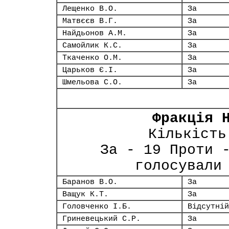
Лещенко В.О.
За
Матвєєв В.Г.
За
Найдьонов А.М.
За
Самойлик К.С.
За
Ткаченко О.М.
За
Царьков Є.І.
За
Шмельова С.О.
За
Фракція 
Кількість
За - 19 Проти 
голосували
Баранов В.О.
За
Ващук К.Т.
За
Головченко І.Б.
Відсутній
Гриневецький С.Р.
За