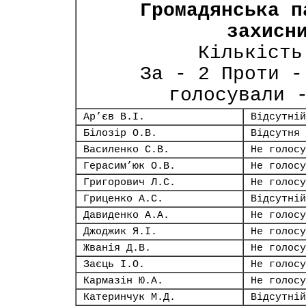
Громадянська п
захисн
Кількість
За - 2 Проти -
голосували 
Ар’єв В.І.
Відсутній
Білозір О.В.
Відсутня
Василенко С.В.
Не голосу
Герасим’юк О.В.
Не голосу
Григорович Л.С.
Не голосу
Гриценко А.С.
Відсутній
Давиденко А.А.
Не голосу
Джоджик Я.І.
Не голосу
Жванія Д.В.
Не голосу
Заєць І.О.
Не голосу
Кармазін Ю.А.
Не голосу
Катеринчук М.Д.
Відсутній