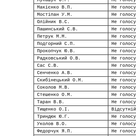
Лукашук О.Г.
Не голосу
Макієнко В.П.
Не голосу
Мостіпан У.М.
Не голосу
Олійник В.С.
Не голосу
Пашинський С.В.
Не голосу
Петрук М.М.
Не голосу
Подгорний С.П.
Не голосу
Прокопчук Ю.В.
Не голосу
Радковський О.В.
Не голосу
Сас С.В.
Не голосу
Сенченко А.В.
Не голосу
Скибінецький О.М.
Не голосу
Соколов М.В.
Не голосу
Стешенко О.М.
Не голосу
Таран В.В.
Не голосу
Тищенко О.І.
Відсутній
Триндюк Ю.Г.
Не голосу
Уколов В.О.
Не голосу
Федорчук Я.П.
Не голосу