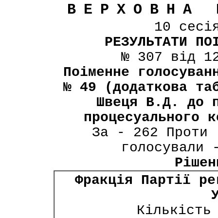
ВЕРХОВНА 
10 сесі
РЕЗУЛЬТАТИ ПО
№ 307 від 1
Поіменне голосуван
№ 49 (додаткова та
Швеця В.Д. до 
процесуального к
За - 262 Проти 
голосували 
Рішен
Фракція Партії ре
Кількість