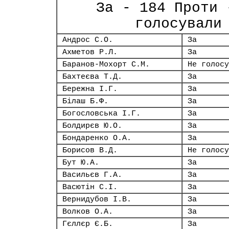
За - 184 Проти 
голосували
Андрос С.О.
За
Ахметов Р.Л.
За
Баранов-Мохорт С.М.
Не голосу
Бахтеєва Т.Д.
За
Бережна І.Г.
За
Білаш Б.Ф.
За
Богословська І.Г.
За
Болдирєв Ю.О.
За
Бондаренко О.А.
За
Борисов В.Д.
Не голосу
Бут Ю.А.
За
Васильєв Г.А.
За
Васютін С.І.
За
Вернидубов І.В.
За
Волков О.А.
За
Гєллєр Є.Б.
За