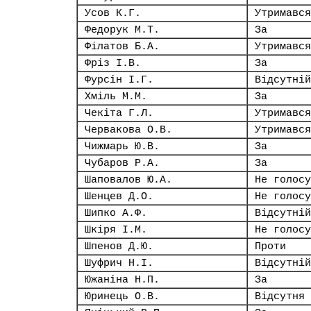
Усов К.Г.
Утримався
Федорук М.Т.
За
Філатов Б.А.
Утримався
Фріз І.В.
За
Фурсін І.Г.
Відсутній
Хміль М.М.
За
Чекіта Г.Л.
Утримався
Червакова О.В.
Утримався
Чижмарь Ю.В.
За
Чубаров Р.А.
За
Шаповалов Ю.А.
Не голосу
Шенцев Д.О.
Не голосу
Шипко А.Ф.
Відсутній
Шкіря І.М.
Не голосу
Шпенов Д.Ю.
Проти
Шуфрич Н.І.
Відсутній
Южаніна Н.П.
За
Юринець О.В.
Відсутня