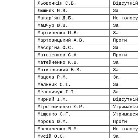
Льовочкін С.В.
Відсутній
Люшняк М.В.
За
Макар’ян Д.Б.
Не голосу
Мамчур Ю.В.
За
Мартиненко М.В.
За
Мартовицький А.В.
Проти
Масоріна О.С.
За
Матвієнков С.А.
Проти
Матейченко К.В.
За
Матківський Б.М.
За
Мацола Р.М.
За
Мельник С.І.
За
Мельничук І.І.
За
Мирний І.М.
Відсутній
Мірошниченко Ю.Р.
Утримався
Міщенко С.Г.
Утримався
Мороко Ю.М.
Проти
Москаленко Я.М.
Не голосу
Мусій О.С.
За