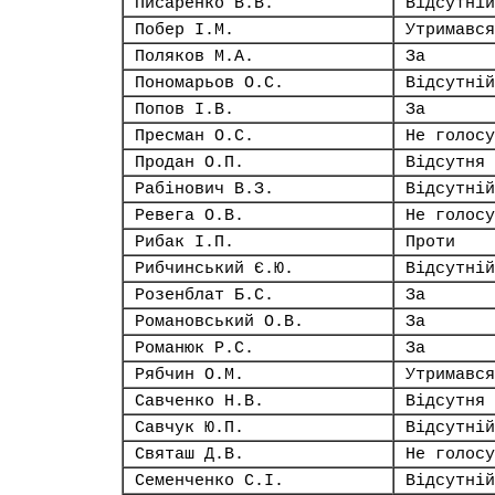
Писаренко В.В.
Відсутній
Побер І.М.
Утримався
Поляков М.А.
За
Пономарьов О.С.
Відсутній
Попов І.В.
За
Пресман О.С.
Не голосу
Продан О.П.
Відсутня
Рабінович В.З.
Відсутній
Ревега О.В.
Не голосу
Рибак І.П.
Проти
Рибчинський Є.Ю.
Відсутній
Розенблат Б.С.
За
Романовський О.В.
За
Романюк Р.С.
За
Рябчин О.М.
Утримався
Савченко Н.В.
Відсутня
Савчук Ю.П.
Відсутній
Святаш Д.В.
Не голосу
Семенченко С.І.
Відсутній