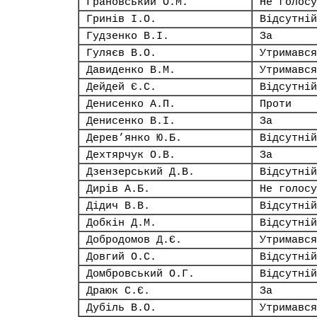
Грановський О.М.
Не голосу
Гринів І.О.
Відсутній
Гудзенко В.І.
За
Гуляєв В.О.
Утримався
Давиденко В.М.
Утримався
Дейдей Є.С.
Відсутній
Денисенко А.П.
Проти
Денисенко В.І.
За
Дерев’янко Ю.Б.
Відсутній
Дехтярчук О.В.
За
Дзензерський Д.В.
Відсутній
Дирів А.Б.
Не голосу
Дідич В.В.
Відсутній
Добкін Д.М.
Відсутній
Добродомов Д.Є.
Утримався
Довгий О.С.
Відсутній
Домбровський О.Г.
Відсутній
Драюк С.Є.
За
Дубіль В.О.
Утримався