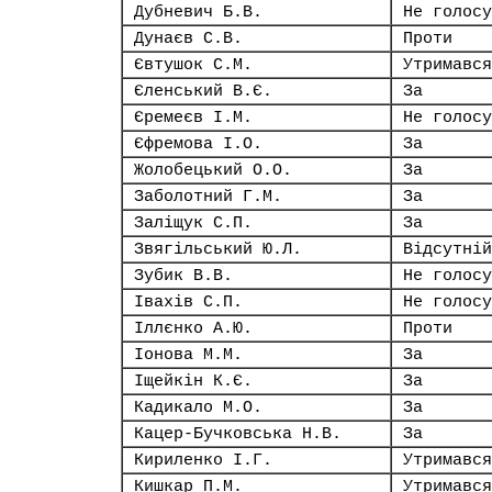
Дубневич Б.В.
Не голосу
Дунаєв С.В.
Проти
Євтушок С.М.
Утримався
Єленський В.Є.
За
Єремеєв І.М.
Не голосу
Єфремова І.О.
За
Жолобецький О.О.
За
Заболотний Г.М.
За
Заліщук С.П.
За
Звягільський Ю.Л.
Відсутній
Зубик В.В.
Не голосу
Івахів С.П.
Не голосу
Іллєнко А.Ю.
Проти
Іонова М.М.
За
Іщейкін К.Є.
За
Кадикало М.О.
За
Кацер-Бучковська Н.В.
За
Кириленко І.Г.
Утримався
Кишкар П.М.
Утримався