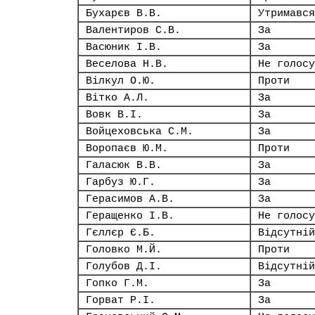
Бухарєв В.В.
Утримався
Валентиров С.В.
За
Васюник І.В.
За
Веселова Н.В.
Не голосу
Вілкул О.Ю.
Проти
Вітко А.Л.
За
Вовк В.І.
За
Войцеховська С.М.
За
Воропаєв Ю.М.
Проти
Галасюк В.В.
За
Гарбуз Ю.Г.
За
Герасимов А.В.
За
Геращенко І.В.
Не голосу
Гєллєр Є.Б.
Відсутній
Головко М.Й.
Проти
Голубов Д.І.
Відсутній
Гопко Г.М.
За
Горват Р.І.
За