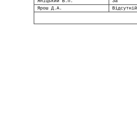
Яніцький В.П.
За
Ярош Д.А.
Відсутній