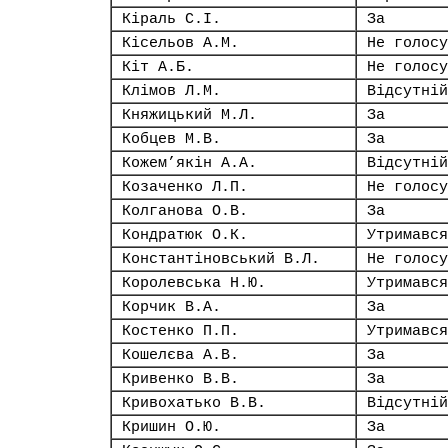
Кіраль С.І.
За
Кісельов А.М.
Не голосу
Кіт А.Б.
Не голосу
Клімов Л.М.
Відсутній
Княжицький М.Л.
За
Кобцев М.В.
За
Кожем’якін А.А.
Відсутній
Козаченко Л.П.
Не голосу
Колганова О.В.
За
Кондратюк О.К.
Утримався
Константіновський В.Л.
Не голосу
Королевська Н.Ю.
Утримався
Корчик В.А.
За
Костенко П.П.
Утримався
Кошелєва А.В.
За
Кривенко В.В.
За
Кривохатько В.В.
Відсутній
Кришин О.Ю.
За