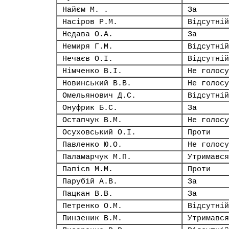
Найєм М. .
За
Насіров Р.М.
Відсутній
Недава О.А.
За
Немиря Г.М.
Відсутній
Нечаєв О.І.
Відсутній
Німченко В.І.
Не голосу
Новинський В.В.
Не голосу
Омельянович Д.С.
Відсутній
Онуфрик Б.С.
За
Остапчук В.М.
Не голосу
Осуховський О.І.
Проти
Павленко Ю.О.
Не голосу
Паламарчук М.П.
Утримався
Папієв М.М.
Проти
Парубій А.В.
За
Пацкан В.В.
За
Петренко О.М.
Відсутній
Пинзеник В.М.
Утримався