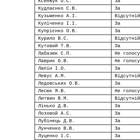
Ксенжук О.С.
За
Кудлаєнко С.В.
За
Кузьменко А.І.
Відсутній
Куліченко І.І.
За
Купрієнко О.В.
За
Курило В.С.
Відсутній
Кутовий Т.В.
За
Лабазюк С.П.
Не голосу
Лаврик О.В.
Не голосу
Лапін І.О.
За
Левус А.М.
Відсутній
Ледовських О.В.
За
Лесюк Я.В.
Не голосу
Литвин В.М.
Відсутній
Лінько Д.В.
За
Лозовой А.С.
За
Лубінець Д.В.
За
Лунченко В.В.
За
Луценко І.С.
За