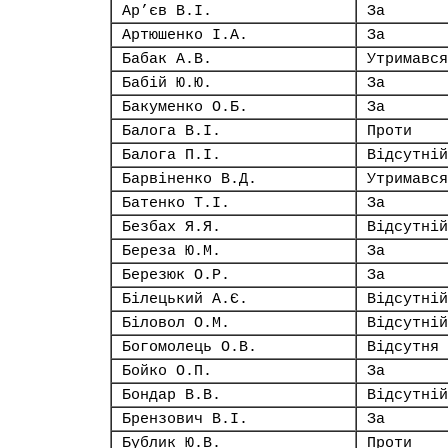
Ар’єв В.І.
За
Артюшенко І.А.
За
Бабак А.В.
Утримався
Бабій Ю.Ю.
За
Бакуменко О.Б.
За
Балога В.І.
Проти
Балога П.І.
Відсутній
Барвіненко В.Д.
Утримався
Батенко Т.І.
За
Безбах Я.Я.
Відсутній
Береза Ю.М.
За
Березюк О.Р.
За
Білецький А.Є.
Відсутній
Біловол О.М.
Відсутній
Богомолець О.В.
Відсутня
Бойко О.П.
За
Бондар В.В.
Відсутній
Брензович В.І.
За
Бублик Ю.В.
Проти