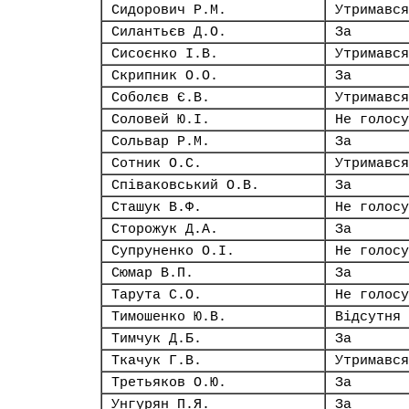
Сидорович Р.М.
Утримався
Силантьєв Д.О.
За
Сисоєнко І.В.
Утримався
Скрипник О.О.
За
Соболєв Є.В.
Утримався
Соловей Ю.І.
Не голосу
Сольвар Р.М.
За
Сотник О.С.
Утримався
Співаковський О.В.
За
Сташук В.Ф.
Не голосу
Сторожук Д.А.
За
Супруненко О.І.
Не голосу
Сюмар В.П.
За
Тарута С.О.
Не голосу
Тимошенко Ю.В.
Відсутня
Тимчук Д.Б.
За
Ткачук Г.В.
Утримався
Третьяков О.Ю.
За
Унгурян П.Я.
За