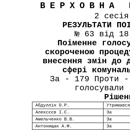
ВЕРХОВНА 
2 сесі
РЕЗУЛЬТАТИ ПО
№ 63 від 18
Поіменне голос
скороченою процед
внесення змін до 
сфері комунал
За - 179 Проти -
голосували 
Рішен
Абдуллін О.Р.
Утримався
Алексєєв І.С.
За
Амельченко В.В.
За
Антонищак А.Ф.
За