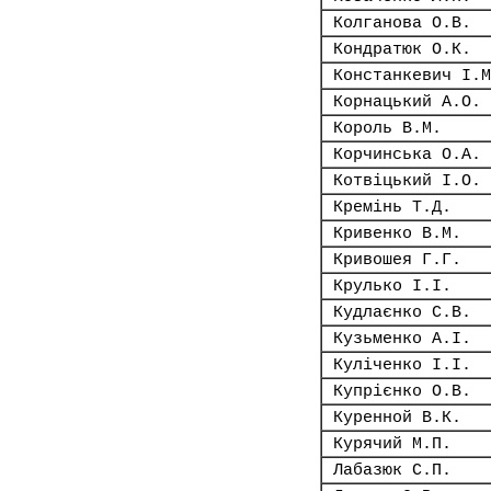
Колганова О.В.
Кондратюк О.К.
Констанкевич І.М
Корнацький А.О.
Король В.М.
Корчинська О.А.
Котвіцький І.О.
Кремінь Т.Д.
Кривенко В.М.
Кривошея Г.Г.
Крулько І.І.
Кудлаєнко С.В.
Кузьменко А.І.
Куліченко І.І.
Купрієнко О.В.
Куренной В.К.
Курячий М.П.
Лабазюк С.П.