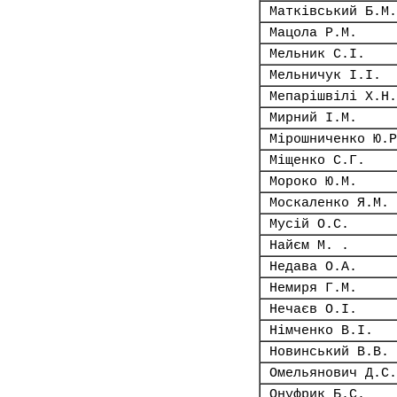
Матківський Б.М.
Мацола Р.М.
Мельник С.І.
Мельничук І.І.
Мепарішвілі Х.Н.
Мирний І.М.
Мірошниченко Ю.Р
Міщенко С.Г.
Мороко Ю.М.
Москаленко Я.М.
Мусій О.С.
Найєм М. .
Недава О.А.
Немиря Г.М.
Нечаєв О.І.
Німченко В.І.
Новинський В.В.
Омельянович Д.С.
Онуфрик Б.С.