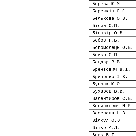
Береза Ю.М.
Березкін С.С.
Бєлькова О.В.
Білий О.П.
Білозір О.В.
Бобов Г.Б.
Богомолець О.В.
Бойко О.П.
Бондар В.В.
Брензович В.І.
Бриченко І.В.
Буглак Ю.О.
Бухарєв В.В.
Валентиров С.В.
Величкович М.Р.
Веселова Н.В.
Вілкул О.Ю.
Вітко А.Л.
Вовк В.І.