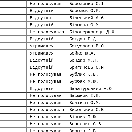
Не голосував
Березенко С.І.
Відсутній
Березюк О.Р.
Відсутня
Білецький А.Є.
Відсутній
Біловол О.М.
Не голосувала
Білоцерковець Д.О.
Відсутній
Богдан Р.Д.
Утримався
Богуслаєв В.О.
Утримався
Бойко Ю.А.
Відсутній
Бондар М.Л.
Відсутній
Бригинець О.М.
Не голосував
Бублик Ю.В.
Не голосував
Бурбак М.Ю.
Відсутній
Вадатурський А.О.
Не голосував
Васюник І.В.
Не голосував
Велікін О.М.
Не голосувала
Висоцький С.В.
Не голосував
Вінник І.Ю.
Не голосував
Власенко С.В.
Не голосував
Вознюк Ю.В.