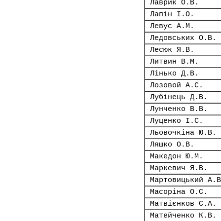
Лаврик О.В.
Лапін І.О.
Левус А.М.
Ледовських О.В.
Лесюк Я.В.
Литвин В.М.
Лінько Д.В.
Лозовой А.С.
Лубінець Д.В.
Лунченко В.В.
Луценко І.С.
Льовочкіна Ю.В.
Ляшко О.В.
Македон Ю.М.
Маркевич Я.В.
Мартовицький А.В
Масоріна О.С.
Матвієнков С.А.
Матейченко К.В.