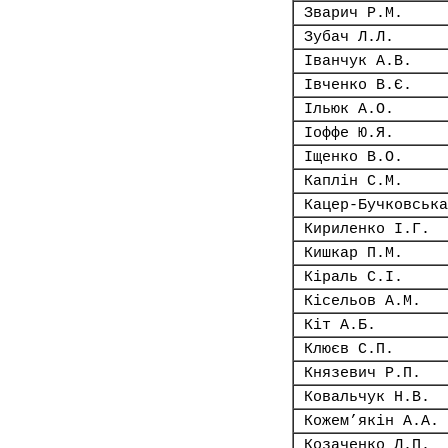
Зварич Р.М.
Зубач Л.Л.
Іванчук А.В.
Івченко В.Є.
Ільюк А.О.
Іоффе Ю.Я.
Іщенко В.О.
Каплін С.М.
Кацер-Бучковська
Кириленко І.Г.
Кишкар П.М.
Кіраль С.І.
Кісельов А.М.
Кіт А.Б.
Клюєв С.П.
Князевич Р.П.
Ковальчук Н.В.
Кожем’якін А.А.
Козаченко Л.П.