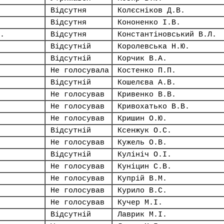
Відсутня
Колєсніков Д.В.
Відсутня
Кононенко І.В.
.
Відсутня
Константіновський В.Л.
Відсутній
Королевська Н.Ю.
Відсутній
Корчик В.А.
Не голосувала
Костенко П.П.
Відсутній
Кошелєва А.В.
Не голосував
Кривенко В.В.
Не голосував
Кривохатько В.В.
Не голосував
Кришин О.Ю.
Відсутній
Ксенжук О.С.
Не голосував
Кужель О.В.
Відсутній
Кулініч О.І.
Не голосував
Куніцин С.В.
Не голосував
Купрій В.М.
Не голосував
Курило В.С.
Не голосував
Кучер М.І.
Відсутній
Лаврик М.І.