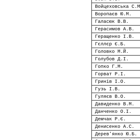
Войцеховська С.М
Воропаєв Ю.М.
Галасюк В.В.
Герасимов А.В.
Геращенко І.В.
Гєллєр Є.Б.
Головко М.Й.
Голубов Д.І.
Гопко Г.М.
Горват Р.І.
Гринів І.О.
Гузь І.В.
Гуляєв В.О.
Давиденко В.М.
Данченко О.І.
Демчак Р.Є.
Денисенко А.С.
Дерев’янко Ю.Б.