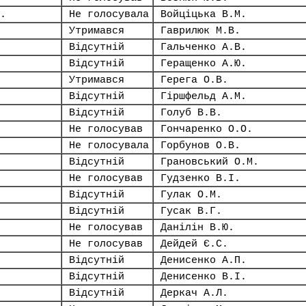
.
Не голосувала
Войціцька В.М.
Утримався
Гаврилюк М.В.
Відсутній
Гальченко А.В.
Відсутній
Геращенко А.Ю.
Утримався
Герега О.В.
Відсутній
Гіршфельд А.М.
Відсутній
Голуб В.В.
Не голосував
Гончаренко О.О.
Не голосувала
Горбунов О.В.
Відсутній
Грановський О.М.
Не голосував
Гудзенко В.І.
Відсутній
Гулак О.М.
Відсутній
Гусак В.Г.
Не голосував
Данілін В.Ю.
Не голосував
Дейдей Є.С.
Відсутній
Денисенко А.П.
Відсутній
Денисенко В.І.
Відсутній
Деркач А.Л.