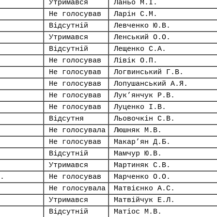
Утримався
Ланьо М.І.
Не голосував
Ларін С.М.
Відсутній
Левченко Ю.В.
Утримався
Ленський О.О.
Відсутній
Лещенко С.А.
Не голосував
Лівік О.П.
Не голосував
Логвинський Г.В.
Не голосував
Лопушанський А.Я.
Не голосував
Лук’янчук Р.В.
Не голосував
Луценко І.В.
Відсутня
Льовочкін С.В.
Не голосувала
Люшняк М.В.
Не голосував
Макар’ян Д.Б.
Відсутній
Мамчур Ю.В.
Утримався
Мартиняк С.В.
.
Не голосував
Марченко О.О.
Не голосувала
Матвієнко А.С.
Утримався
Матвійчук Е.Л.
Відсутній
Матіос М.В.