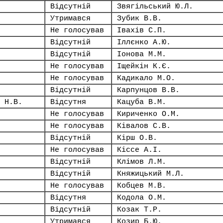
Відсутній
Звягільський Ю.Л.
Утримався
Зубик В.В.
Не голосував
Івахів С.П.
Відсутній
Іллєнко А.Ю.
Відсутній
Іонова М.М.
Не голосував
Іщейкін К.Є.
Не голосував
Кадикало М.О.
Відсутній
Карпунцов В.В.
 Н.В.
Відсутня
Кацуба В.М.
Не голосував
Кириченко О.М.
Не голосував
Ківалов С.В.
Відсутній
Кірш О.В.
Не голосував
Кіссе А.І.
Відсутній
Клімов Л.М.
Відсутній
Княжицький М.Л.
Не голосував
Кобцев М.В.
Відсутня
Кодола О.М.
Відсутній
Козак Т.Р.
Утримався
Козир Б.Ю.