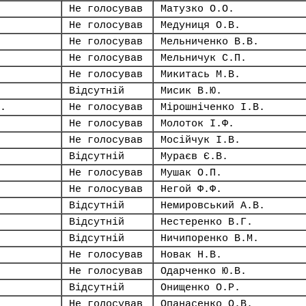
Не голосував
Матузко О.О.
Не голосував
Медуниця О.В.
Не голосував
Мельниченко В.В.
Не голосував
Мельничук С.П.
Не голосував
Микитась М.В.
Відсутній
Мисик В.Ю.
.
Не голосував
Мірошніченко І.В.
Не голосував
Молоток І.Ф.
Не голосував
Мосійчук І.В.
Відсутній
Мураєв Є.В.
Не голосував
Мушак О.П.
Не голосував
Негой Ф.Ф.
Відсутній
Немировський А.В.
Відсутній
Нестеренко В.Г.
Відсутній
Ничипоренко В.М.
Не голосував
Новак Н.В.
Не голосував
Одарченко Ю.В.
Відсутній
Онищенко О.Р.
Не голосував
Опанасенко О.В.