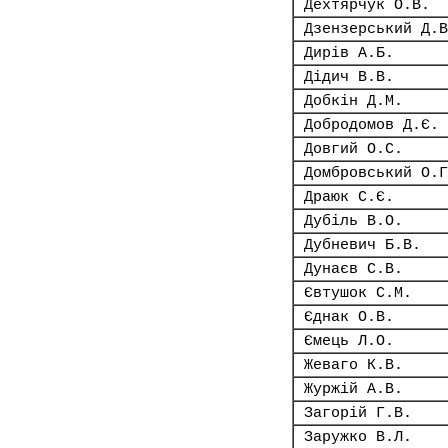
Дехтярчук О.В.
Дзензерський Д.В
Дирів А.Б.
Дідич В.В.
Добкін Д.М.
Добродомов Д.Є.
Довгий О.С.
Домбровський О.Г
Драюк С.Є.
Дубіль В.О.
Дубневич Б.В.
Дунаєв С.В.
Євтушок С.М.
Єднак О.В.
Ємець Л.О.
Жеваго К.В.
Журжій А.В.
Загорій Г.В.
Заружко В.Л.