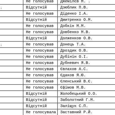
Не голосував
Джемілєв М. .
.
Відсутній
Дзюблик П.В.
Не голосував
Діденко І.А.
Відсутній
Дмитренко О.М.
Не голосував
Добкін М.М.
Не голосував
Довбенко М.В.
Відсутній
Долженков О.В.
.
Не голосував
Донець Т.А.
Не голосував
Дроздик О.В.
Не голосував
Дубінін О.І.
Не голосував
Дубневич Я.В.
Не голосував
Євлахов А.С.
Не голосував
Єдаков Я.Ю.
Не голосував
Єленський В.Є.
Не голосував
Єфімов М.В.
Відсутній
Жолобецький О.О.
Відсутній
Заболотний Г.М.
Відсутній
Заліщук С.П.
Не голосувала
Заставний Р.Й.