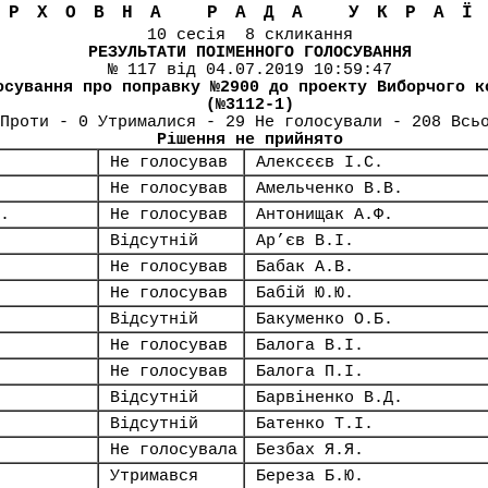
ЕРХОВНА РАДА УКРА
10 сесія 8 скликання
РЕЗУЛЬТАТИ ПОІМЕННОГО ГОЛОСУВАННЯ
№ 117 від 04.07.2019 10:59:47
осування про поправку №2900 до проекту Виборчого к
(№3112-1)
Проти - 0 Утрималися - 29 Не голосували - 208 Всь
Рішення не прийнято
Не голосував
Алексєєв І.С.
Не голосував
Амельченко В.В.
.
Не голосував
Антонищак А.Ф.
Відсутній
Ар’єв В.І.
Не голосував
Бабак А.В.
Не голосував
Бабій Ю.Ю.
Відсутній
Бакуменко О.Б.
Не голосував
Балога В.І.
Не голосував
Балога П.І.
Відсутній
Барвіненко В.Д.
Відсутній
Батенко Т.І.
Не голосувала
Безбах Я.Я.
Утримався
Береза Б.Ю.