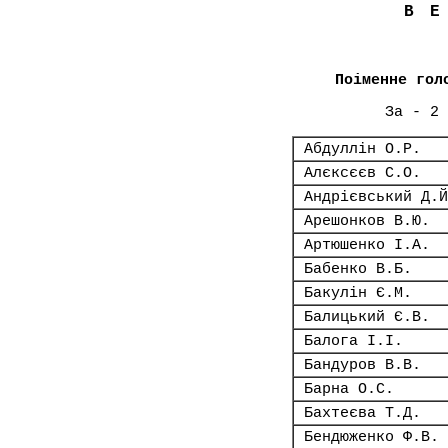
В
Поіменне гол
За - 2 
Абдуллін О.Р.
Алєксєєв С.О.
Андрієвський Д.Й
Арешонков В.Ю.
Артюшенко І.А.
Бабенко В.Б.
Бакулін Є.М.
Балицький Є.В.
Балога І.І.
Бандуров В.В.
Барна О.С.
Бахтеєва Т.Д.
Бендюженко Ф.В.