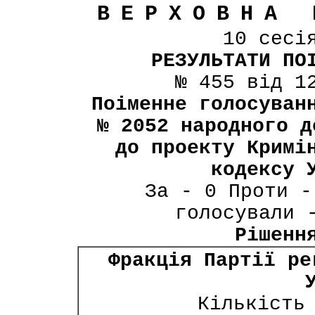
ВЕРХОВНА 
10 сесі
РЕЗУЛЬТАТИ ПО
№ 455 від 1
Поіменне голосуван
№ 2052 народного д
до проекту Кримі
кодексу 
За - 0 Проти -
голосували 
Рішенн
Фракція Партії ре
Кількість