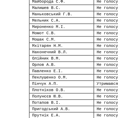
Майборода С.Ф.
Не голосу
Малишев В.С.
Не голосу
Маньковський Г.В.
Не голосу
Мельник С.А.
Не голосу
Мироненко М.І.
Не голосу
Момот С.В.
Не голосу
Мошак С.М.
Не голосу
Мхітарян Н.М.
Не голосу
Наконечний В.Л.
Не голосу
Олійник В.М.
Не голосу
Орлов А.В.
Не голосу
Павленко Е.І.
Не голосу
Пеклушенко О.М.
Не голосу
Пінчук А.П.
Утримався
Плотніков О.В.
Не голосу
Полунєєв Ю.В.
Не голосу
Потапов В.І.
Не голосу
Пригодський А.В.
Не голосу
Прутнік Е.А.
Не голосу