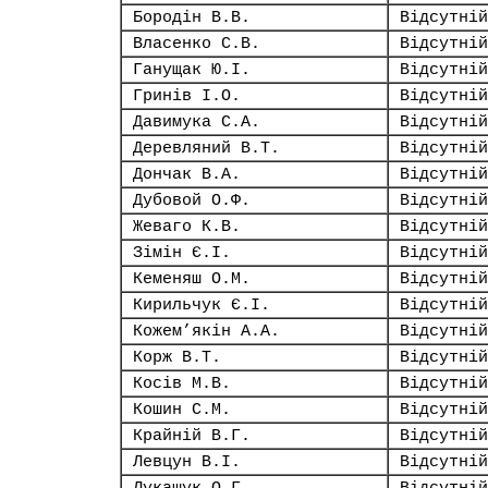
Бородін В.В.
Відсутній
Власенко С.В.
Відсутній
Ганущак Ю.І.
Відсутній
Гринів І.О.
Відсутній
Давимука С.А.
Відсутній
Деревляний В.Т.
Відсутній
Дончак В.А.
Відсутній
Дубовой О.Ф.
Відсутній
Жеваго К.В.
Відсутній
Зімін Є.І.
Відсутній
Кеменяш О.М.
Відсутній
Кирильчук Є.І.
Відсутній
Кожем’якін А.А.
Відсутній
Корж В.Т.
Відсутній
Косів М.В.
Відсутній
Кошин С.М.
Відсутній
Крайній В.Г.
Відсутній
Левцун В.І.
Відсутній