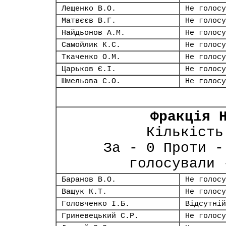
Лещенко В.О.
Не голосу
Матвєєв В.Г.
Не голосу
Найдьонов А.М.
Не голосу
Самойлик К.С.
Не голосу
Ткаченко О.М.
Не голосу
Царьков Є.І.
Не голосу
Шмельова С.О.
Не голосу
Фракція 
Кількість
За - 0 Проти -
голосували 
Баранов В.О.
Не голосу
Ващук К.Т.
Не голосу
Головченко І.Б.
Відсутній
Гриневецький С.Р.
Не голосу