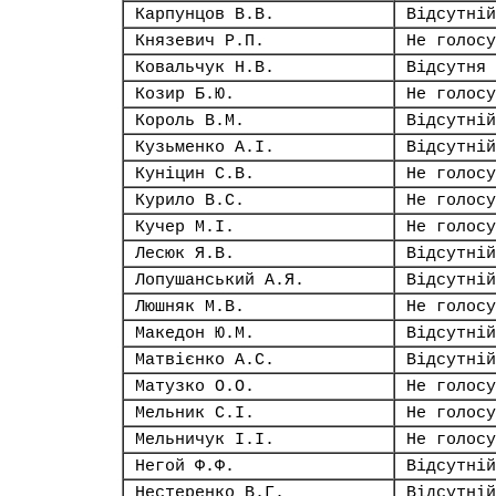
Карпунцов В.В.
Відсутній
Князевич Р.П.
Не голосу
Ковальчук Н.В.
Відсутня
Козир Б.Ю.
Не голосу
Король В.М.
Відсутній
Кузьменко А.І.
Відсутній
Куніцин С.В.
Не голосу
Курило В.С.
Не голосу
Кучер М.І.
Не голосу
Лесюк Я.В.
Відсутній
Лопушанський А.Я.
Відсутній
Люшняк М.В.
Не голосу
Македон Ю.М.
Відсутній
Матвієнко А.С.
Відсутній
Матузко О.О.
Не голосу
Мельник С.І.
Не голосу
Мельничук І.І.
Не голосу
Негой Ф.Ф.
Відсутній
Нестеренко В.Г.
Відсутній