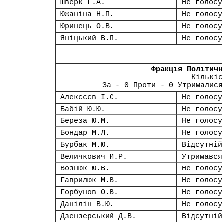
Шверк Г.А.
Не голосу
Южаніна Н.П.
Не голосу
Юринець О.В.
Не голосу
Яніцький В.П.
Не голосу
Фракція Політич
Кількі
За - 0 Проти - 0 Утрималис
Алексєєв І.С.
Не голосу
Бабій Ю.Ю.
Не голосу
Береза Ю.М.
Не голосу
Бондар М.Л.
Не голосу
Бурбак М.Ю.
Відсутній
Величкович М.Р.
Утримався
Вознюк Ю.В.
Не голосу
Гаврилюк М.В.
Не голосу
Горбунов О.В.
Не голосу
Данілін В.Ю.
Не голосу
Дзензерський Д.В.
Відсутній