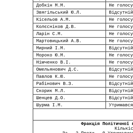
Добкін М.М.
Не голосу
Звягільський Ю.Л.
Відсутній
Кісельов А.М.
Не голосу
Колєсніков Д.В.
Не голосу
Ларін С.М.
Не голосу
Мартовицький А.В.
Не голосу
Мирний І.М.
Відсутній
Мороко Ю.М.
Не голосу
Німченко В.І.
Не голосу
Омельянович Д.С.
Відсутній
Павлов К.Ю.
Не голосу
Рабінович В.З.
Відсутній
Скорик М.Л.
Відсутній
Шенцев Д.О.
Відсутній
Шурма І.М.
Утримався
Фракція Політичної 
Кількі