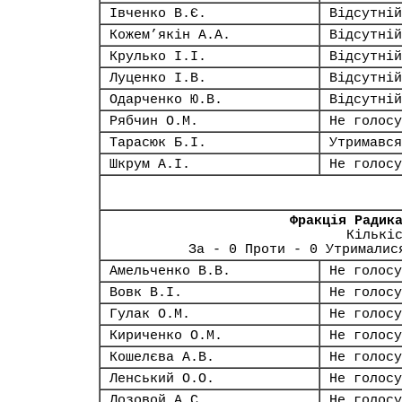
Івченко В.Є.
Відсутній
Кожем’якін А.А.
Відсутній
Крулько І.І.
Відсутній
Луценко І.В.
Відсутній
Одарченко Ю.В.
Відсутній
Рябчин О.М.
Не голосу
Тарасюк Б.І.
Утримався
Шкрум А.І.
Не голосу
Фракція Радик
Кількі
За - 0 Проти - 0 Утрималис
Амельченко В.В.
Не голосу
Вовк В.І.
Не голосу
Гулак О.М.
Не голосу
Кириченко О.М.
Не голосу
Кошелєва А.В.
Не голосу
Ленський О.О.
Не голосу
Лозовой А.С.
Не голосу