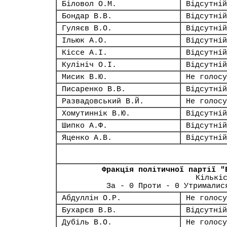
Біловол О.М.
Відсутній
Бондар В.В.
Відсутній
Гуляєв В.О.
Відсутній
Ільюк А.О.
Відсутній
Кіссе А.І.
Відсутній
Кулініч О.І.
Відсутній
Мисик В.Ю.
Не голосу
Писаренко В.В.
Відсутній
Развадовський В.Й.
Не голосу
Хомутиннік В.Ю.
Відсутній
Шипко А.Ф.
Відсутній
Яценко А.В.
Відсутній
Фракція політичної партії "
Кількі
За - 0 Проти - 0 Утрималис
Абдуллін О.Р.
Не голосу
Бухарєв В.В.
Відсутній
Дубіль В.О.
Не голосу