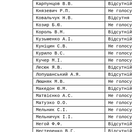
Карпунцов В.В.
Відсутній
Князевич Р.П.
Не голосу
Ковальчук Н.В.
Відсутня
Козир Б.Ю.
Не голосу
Король В.М.
Відсутній
Кузьменко А.І.
Відсутній
Куніцин С.В.
Не голосу
Курило В.С.
Не голосу
Кучер М.І.
Не голосу
Лесюк Я.В.
Відсутній
Лопушанський А.Я.
Відсутній
Люшняк М.В.
Не голосу
Македон Ю.М.
Відсутній
Матвієнко А.С.
Не голосу
Матузко О.О.
Не голосу
Мельник С.І.
Не голосу
Мельничук І.І.
Не голосу
Негой Ф.Ф.
Відсутній
Нестеренко В.Г.
Відсутній