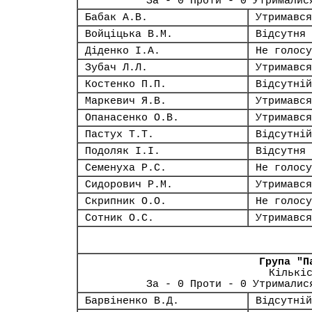
За - 0 Проти - 0 Утрималис
Бабак А.В.
Утримався
Войціцька В.М.
Відсутня
Діденко І.А.
Не голосу
Зубач Л.Л.
Утримався
Костенко П.П.
Відсутній
Маркевич Я.В.
Утримався
Опанасенко О.В.
Утримався
Пастух Т.Т.
Відсутній
Подоляк І.І.
Відсутня
Семенуха Р.С.
Не голосу
Сидорович Р.М.
Утримався
Скрипник О.О.
Не голосу
Сотник О.С.
Утримався
Група "П
Кількі
За - 0 Проти - 0 Утрималис
Барвіненко В.Д.
Відсутній