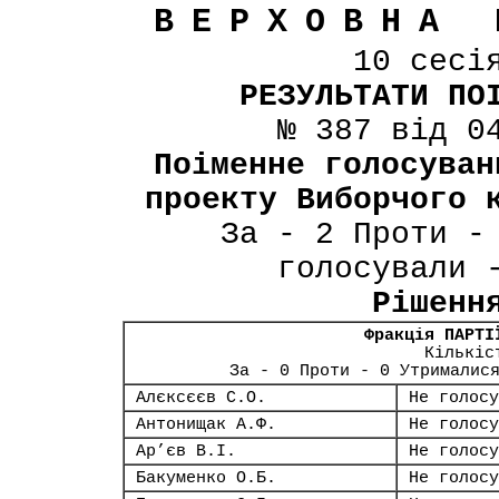
ВЕРХОВНА 
10 сесі
РЕЗУЛЬТАТИ ПО
№ 387 від 0
Поіменне голосуван
проекту Виборчого 
За - 2 Проти -
голосували 
Рішенн
Фракція ПАРТІ
Кількіс
За - 0 Проти - 0 Утрималис
Алєксєєв С.О.
Не голосу
Антонищак А.Ф.
Не голосу
Ар’єв В.І.
Не голосу
Бакуменко О.Б.
Не голосу