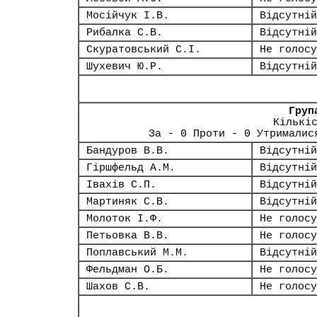
Мосійчук І.В.
Відсутній
Рибалка С.В.
Відсутній
Скуратовський С.І.
Не голосу
Шухевич Ю.Р.
Відсутній
Груп
Кількі
За - 0 Проти - 0 Утрималис
Бандуров В.В.
Відсутній
Гіршфельд А.М.
Відсутній
Івахів С.П.
Відсутній
Мартиняк С.В.
Відсутній
Молоток І.Ф.
Не голосу
Петьовка В.В.
Не голосу
Поплавський М.М.
Відсутній
Фельдман О.Б.
Не голосу
Шахов С.В.
Не голосу