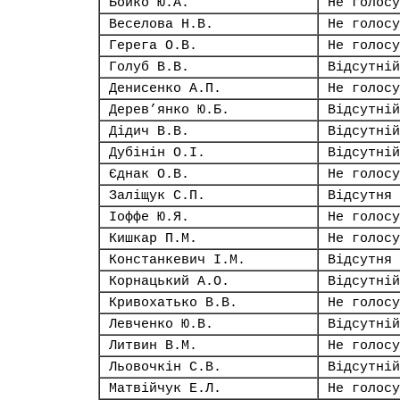
Бойко Ю.А.
Не голосу
Веселова Н.В.
Не голосу
Герега О.В.
Не голосу
Голуб В.В.
Відсутній
Денисенко А.П.
Не голосу
Дерев’янко Ю.Б.
Відсутній
Дідич В.В.
Відсутній
Дубінін О.І.
Відсутній
Єднак О.В.
Не голосу
Заліщук С.П.
Відсутня
Іоффе Ю.Я.
Не голосу
Кишкар П.М.
Не голосу
Констанкевич І.М.
Відсутня
Корнацький А.О.
Відсутній
Кривохатько В.В.
Не голосу
Левченко Ю.В.
Відсутній
Литвин В.М.
Не голосу
Льовочкін С.В.
Відсутній
Матвійчук Е.Л.
Не голосу