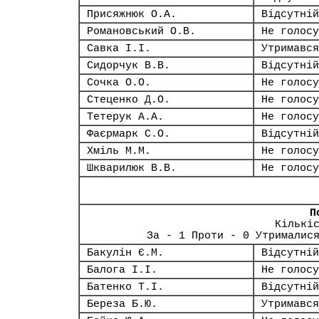
Присяжнюк О.А.
Відсутній
Романовський О.В.
Не голосу
Савка І.І.
Утримався
Сидорчук В.В.
Відсутній
Сочка О.О.
Не голосу
Стеценко Д.О.
Не голосу
Тетерук А.А.
Не голосу
Фаєрмарк С.О.
Відсутній
Хміль М.М.
Не голосу
Шкварилюк В.В.
Не голосу
П
Кількі
За - 1 Проти - 0 Утрималис
Бакулін Є.М.
Відсутній
Балога І.І.
Не голосу
Батенко Т.І.
Відсутній
Береза Б.Ю.
Утримався