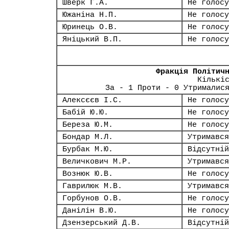
Шверк Г.А.
Не голосу
Южаніна Н.П.
Не голосу
Юринець О.В.
Не голосу
Яніцький В.П.
Не голосу
Фракція Політич
Кількі
За - 1 Проти - 0 Утрималис
Алексєєв І.С.
Не голосу
Бабій Ю.Ю.
Не голосу
Береза Ю.М.
Не голосу
Бондар М.Л.
Утримався
Бурбак М.Ю.
Відсутній
Величкович М.Р.
Утримався
Вознюк Ю.В.
Не голосу
Гаврилюк М.В.
Утримався
Горбунов О.В.
Не голосу
Данілін В.Ю.
Не голосу
Дзензерський Д.В.
Відсутній