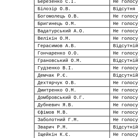
Березенко С.І.
Не голосу
Білозір О.В.
Відсутня
Богомолець О.В.
Не голосу
Бригинець О.М.
Не голосу
Вадатурський А.О.
Не голосу
Велікін О.М.
Не голосу
Герасимов А.В.
Відсутній
Гончаренко О.О.
Не голосу
Грановський О.М.
Відсутній
Гудзенко В.І.
Не голосу
Демчак Р.Є.
Відсутній
Дехтярчук О.В.
Не голосу
Дмитренко О.М.
Не голосу
Домбровський О.Г.
Не голосу
Дубневич Я.В.
Не голосу
Єфімов М.В.
Не голосу
Заболотний Г.М.
Не голосу
Зварич Р.М.
Відсутній
Іщейкін К.Є.
Не голосу