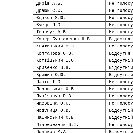
Дирів А.Б.
Не голосу
Драюк С.Є.
Не голосу
Єдаков Я.Ю.
Не голосу
Ємець Л.О.
Не голосу
Іванчук А.В.
Не голосу
Кацер-Бучковська Н.В.
Відсутня
Княжицький М.Л.
Не голосу
Колганова О.В.
Відсутня
Котвіцький І.О.
Відсутній
Кривенко В.В.
Відсутній
Кришин О.Ю.
Відсутній
Лапін І.О.
Не голосу
Ледовських О.В.
Не голосу
Лук’янчук Р.В.
Не голосу
Масоріна О.С.
Не голосу
Медуниця О.В.
Відсутній
Пашинський С.В.
Відсутній
Підберезняк В.І.
Не голосу
Поляков М.А.
Відсутній