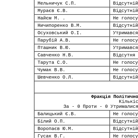
Мельничук С.П.
Відсутній
Мураєв Є.В.
Відсутній
Найєм М. .
Не голосу
Ничипоренко В.М.
Відсутній
Осуховський О.І.
Утримався
Парубій А.В.
Не голосу
Пташник В.Ю.
Утримався
Савченко Н.В.
Відсутня
Тарута С.О.
Не голосу
Чумак В.В.
Не голосу
Шевченко О.Л.
Відсутній
Фракція Політичн
Кількі
За - 0 Проти - 0 Утрималис
Балицький Є.В.
Не голосу
Білий О.П.
Відсутній
Воропаєв Ю.М.
Відсутній
Гусак В.Г.
Не голосу