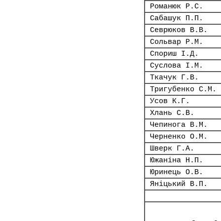
Романюк Р.С.
Сабашук П.П.
Севрюков В.В.
Сольвар Р.М.
Спориш І.Д.
Суслова І.М.
Ткачук Г.В.
Тригубенко С.М.
Усов К.Г.
Хлань С.В.
Чепинога В.М.
Черненко О.М.
Шверк Г.А.
Южаніна Н.П.
Юринець О.В.
Яніцький В.П.