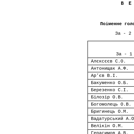
В
Поіменне гол
За - 2 
За - 1
Алєксєєв С.О.
Антонищак А.Ф.
Ар’єв В.І.
Бакуменко О.Б.
Березенко С.І.
Білозір О.В.
Богомолець О.В.
Бригинець О.М.
Вадатурський А.О
Велікін О.М.
Герасимов А.В.