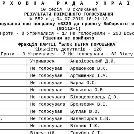
ЕРХОВНА РАДА УКРА
10 сесія 8 скликання
РЕЗУЛЬТАТИ ПОІМЕННОГО ГОЛОСУВАННЯ
№ 552 від 04.07.2019 16:21:13
осування про поправку №3330 до проекту Виборчого к
(№3112-1)
Проти - 8 Утрималися - 17 Не голосували - 203 Всь
Рішення не прийнято
Фракція ПАРТІЇ "БЛОК ПЕТРА ПОРОШЕНКА"
Кількість депутатів - 128
 Проти - 0 Утрималися - 3 Не голосували - 82 Відсу
Утримався
Андрієвський Д.Й.
Не голосував
Арешонков В.Ю.
Не голосував
Артюшенко І.А.
Не голосував
Барна О.С.
Не голосував
Бєлькова О.В.
Не голосувала
Білоцерковець Д.О.
Не голосувала
Брензович В.І.
Не голосував
Буглак Ю.О.
.
Не голосував
Валентиров С.В.
Не голосував
Вінник І.Ю.
Відсутній
Голубов Д.І.