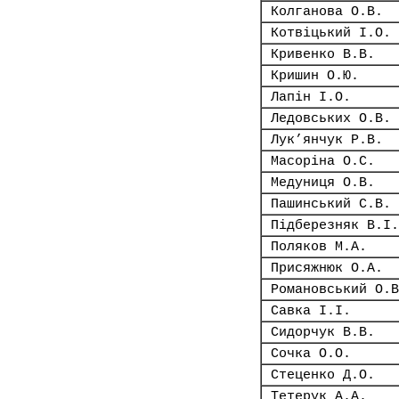
Колганова О.В.
Котвіцький І.О.
Кривенко В.В.
Кришин О.Ю.
Лапін І.О.
Ледовських О.В.
Лук’янчук Р.В.
Масоріна О.С.
Медуниця О.В.
Пашинський С.В.
Підберезняк В.І.
Поляков М.А.
Присяжнюк О.А.
Романовський О.В
Савка І.І.
Сидорчук В.В.
Сочка О.О.
Стеценко Д.О.
Тетерук А.А.