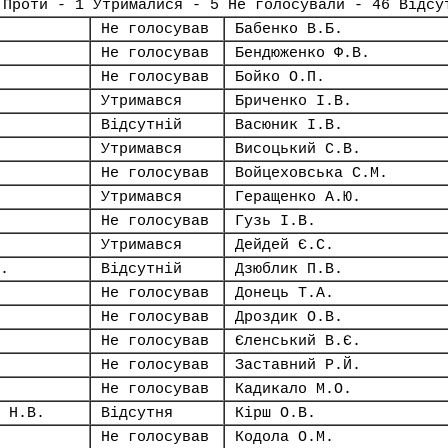
 Проти - 1 Утрималися - 5 Не голосували - 46 Відсу
Не голосував
Бабенко В.Б.
Не голосував
Бендюженко Ф.В.
Не голосував
Бойко О.П.
Утримався
Бриченко І.В.
Відсутній
Васюник І.В.
Утримався
Висоцький С.В.
Не голосував
Войцеховська С.М.
Утримався
Геращенко А.Ю.
Не голосував
Гузь І.В.
Утримався
Дейдей Є.С.
.
Відсутній
Дзюблик П.В.
Не голосував
Донець Т.А.
Не голосував
Дроздик О.В.
Не голосував
Єленський В.Є.
Не голосував
Заставний Р.Й.
Не голосував
Кадикало М.О.
 Н.В.
Відсутня
Кірш О.В.
Не голосував
Кодола О.М.