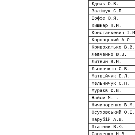
Єднак О.В.
Заліщук С.П.
Іоффе Ю.Я.
Кишкар П.М.
Констанкевич І.М
Корнацький А.О.
Кривохатько В.В.
Левченко Ю.В.
Литвин В.М.
Льовочкін С.В.
Матвійчук Е.Л.
Мельничук С.П.
Мураєв Є.В.
Найєм М. .
Ничипоренко В.М.
Осуховський О.І.
Парубій А.В.
Пташник В.Ю.
Савченко Н.В.