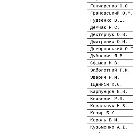
Гончаренко О.О.
Грановський О.М.
Гудзенко В.І.
Демчак Р.Є.
Дехтярчук О.В.
Дмитренко О.М.
Домбровський О.Г
Дубневич Я.В.
Єфімов М.В.
Заболотний Г.М.
Зварич Р.М.
Іщейкін К.Є.
Карпунцов В.В.
Князевич Р.П.
Ковальчук Н.В.
Козир Б.Ю.
Король В.М.
Кузьменко А.І.