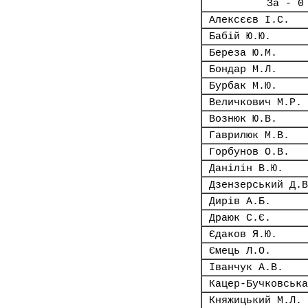
За - 0
Алексєєв І.С.
Бабій Ю.Ю.
Береза Ю.М.
Бондар М.Л.
Бурбак М.Ю.
Величкович М.Р.
Вознюк Ю.В.
Гаврилюк М.В.
Горбунов О.В.
Данілін В.Ю.
Дзензерський Д.В
Дирів А.Б.
Драюк С.Є.
Єдаков Я.Ю.
Ємець Л.О.
Іванчук А.В.
Кацер-Бучковська
Княжицький М.Л.