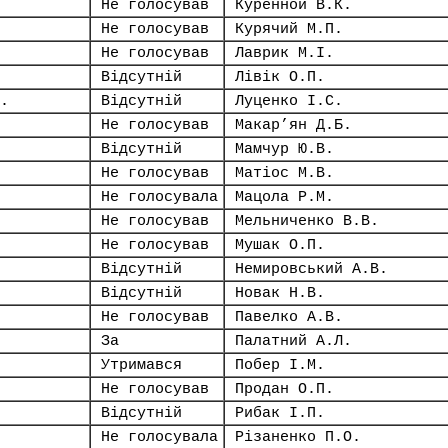
Не голосував
Куренной В.К.
Не голосував
Курячий М.П.
Не голосував
Лаврик М.І.
Відсутній
Лівік О.П.
.
Відсутній
Луценко І.С.
Не голосував
Макар’ян Д.Б.
Відсутній
Мамчур Ю.В.
Не голосував
Матіос М.В.
Не голосувала
Мацола Р.М.
Не голосував
Мельниченко В.В.
Не голосував
Мушак О.П.
Відсутній
Немировський А.В.
Відсутній
Новак Н.В.
Не голосував
Павелко А.В.
За
Палатний А.Л.
Утримався
Побер І.М.
Не голосував
Продан О.П.
Відсутній
Рибак І.П.
Не голосувала
Різаненко П.О.