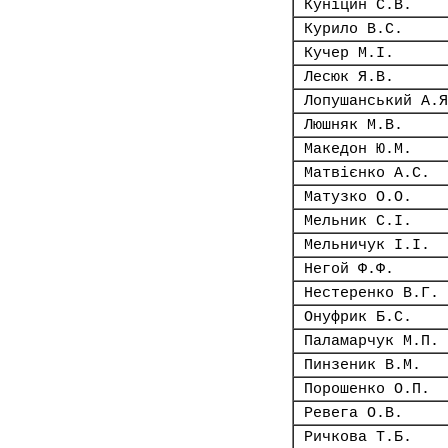
Куніцин С.В.
Курило В.С.
Кучер М.І.
Лесюк Я.В.
Лопушанський А.Я
Люшняк М.В.
Македон Ю.М.
Матвієнко А.С.
Матузко О.О.
Мельник С.І.
Мельничук І.І.
Негой Ф.Ф.
Нестеренко В.Г.
Онуфрик Б.С.
Паламарчук М.П.
Пинзеник В.М.
Порошенко О.П.
Ревега О.В.
Ричкова Т.Б.