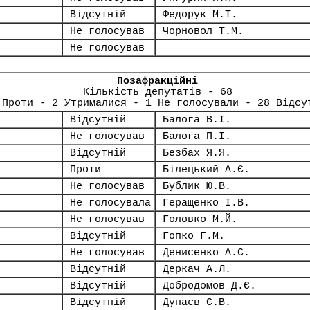
Відсутній
Федорук М.Т.
Не голосував
Чорновол Т.М.
Не голосував
Позафракційні
Кількість депутатів - 68
 Проти - 2 Утрималися - 1 Не голосували - 28 Відсу
Відсутній
Балога В.І.
Не голосував
Балога П.І.
Відсутній
Безбах Я.Я.
Проти
Білецький А.Є.
Не голосував
Бублик Ю.В.
Не голосувала
Геращенко І.В.
Не голосував
Головко М.Й.
Відсутній
Гопко Г.М.
Не голосував
Денисенко А.С.
Відсутній
Деркач А.Л.
Відсутній
Добродомов Д.Є.
Відсутній
Дунаєв С.В.