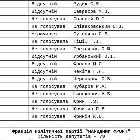
Відсутній
Рудик С.Я.
Відсутній
Саврасов М.В.
Не голосував
Соловей Ю.І.
Не голосував
Співаковський О.В.
Утримався
Сугоняко О.Л.
Не голосувала
Тіміш Г.І.
Не голосував
Третьяков О.Ю.
Відсутній
Урбанський О.І.
Відсутній
Фролов М.О.
Відсутній
Чекіта Г.Л.
Відсутній
Червакова О.В.
Не голосував
Чубаров Р.А.
Не голосував
Шинькович А.В.
Не голосувала
Юрик Т.З.
Не голосувала
Юрчишин П.В.
Не голосував
Яриніч К.В.
Фракція Політичної партії "НАРОДНИЙ ФРОНТ"
Кількість депутатів - 79