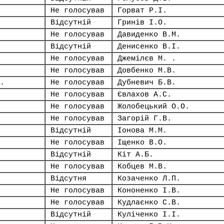
Не голосував
Горват Р.І.
Відсутній
Гринів І.О.
Не голосував
Давиденко В.М.
Відсутній
Денисенко В.І.
Не голосував
Джемілєв М. .
Не голосував
Довбенко М.В.
.
Не голосував
Дубневич Б.В.
Не голосував
Євлахов А.С.
Не голосував
Жолобецький О.О.
Не голосував
Загорій Г.В.
Відсутній
Іонова М.М.
Не голосував
Іщенко В.О.
Відсутній
Кіт А.Б.
Не голосував
Кобцев М.В.
Відсутня
Козаченко Л.П.
Не голосував
Кононенко І.В.
Не голосував
Кудлаєнко С.В.
Відсутній
Куліченко І.І.