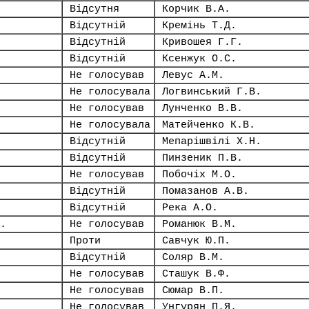
Відсутня
Корчик В.А.
Відсутній
Кремінь Т.Д.
Відсутній
Кривошея Г.Г.
Відсутній
Ксенжук О.С.
Не голосував
Левус А.М.
Не голосувала
Логвинський Г.В.
Не голосував
Лунченко В.В.
Не голосувала
Матейченко К.В.
Відсутній
Мепарішвілі Х.Н.
Відсутній
Пинзеник П.В.
Не голосував
Побочіх М.О.
Відсутній
Помазанов А.В.
Відсутній
Река А.О.
.
Не голосував
Романюк В.М.
Проти
Савчук Ю.П.
Відсутній
Соляр В.М.
Не голосував
Сташук В.Ф.
Не голосував
Сюмар В.П.
Не голосував
Унгурян П.Я.