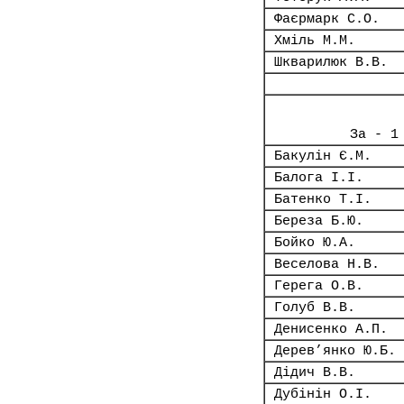
Фаєрмарк С.О.
Хміль М.М.
Шкварилюк В.В.
За - 1
Бакулін Є.М.
Балога І.І.
Батенко Т.І.
Береза Б.Ю.
Бойко Ю.А.
Веселова Н.В.
Герега О.В.
Голуб В.В.
Денисенко А.П.
Дерев’янко Ю.Б.
Дідич В.В.
Дубінін О.І.