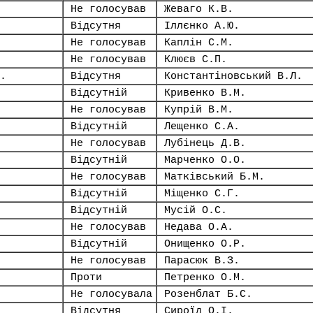
Не голосував
Жеваго К.В.
Відсутня
Іллєнко А.Ю.
Не голосував
Каплін С.М.
Не голосував
Клюєв С.П.
.
Відсутня
Константіновський В.Л.
Відсутній
Кривенко В.М.
Не голосував
Купрій В.М.
Відсутній
Лещенко С.А.
Не голосував
Лубінець Д.В.
Відсутній
Марченко О.О.
Не голосував
Матківський Б.М.
Відсутній
Міщенко С.Г.
Відсутній
Мусій О.С.
Не голосував
Недава О.А.
Відсутній
Онищенко О.Р.
Не голосував
Парасюк В.З.
Проти
Петренко О.М.
Не голосувала
Розенблат Б.С.
Відсутня
Сироїд О.І.