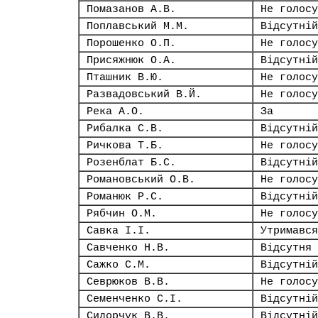
Помазанов А.В.
Не голосу
Поплавський М.М.
Відсутній
Порошенко О.П.
Не голосу
Присяжнюк О.А.
Відсутній
Пташник В.Ю.
Не голосу
Развадовський В.Й.
Не голосу
Река А.О.
За
Рибалка С.В.
Відсутній
Ричкова Т.Б.
Не голосу
Розенблат Б.С.
Відсутній
Романовський О.В.
Не голосу
Романюк Р.С.
Відсутній
Рябчин О.М.
Не голосу
Савка І.І.
Утримався
Савченко Н.В.
Відсутня
Сажко С.М.
Відсутній
Севрюков В.В.
Не голосу
Семенченко С.І.
Відсутній
Сидорчук В.В.
Відсутній