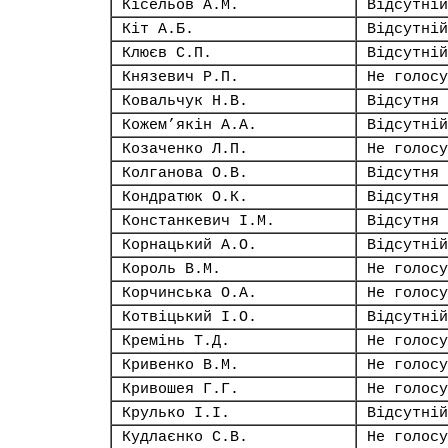
Кісельов А.М.
Відсутній
Кіт А.Б.
Відсутній
Клюєв С.П.
Відсутній
Князевич Р.П.
Не голосу
Ковальчук Н.В.
Відсутня
Кожем’якін А.А.
Відсутній
Козаченко Л.П.
Не голосу
Колганова О.В.
Відсутня
Кондратюк О.К.
Відсутня
Констанкевич І.М.
Відсутня
Корнацький А.О.
Відсутній
Король В.М.
Не голосу
Корчинська О.А.
Не голосу
Котвіцький І.О.
Відсутній
Кремінь Т.Д.
Не голосу
Кривенко В.М.
Не голосу
Кривошея Г.Г.
Не голосу
Крулько І.І.
Відсутній
Кудлаєнко С.В.
Не голосу