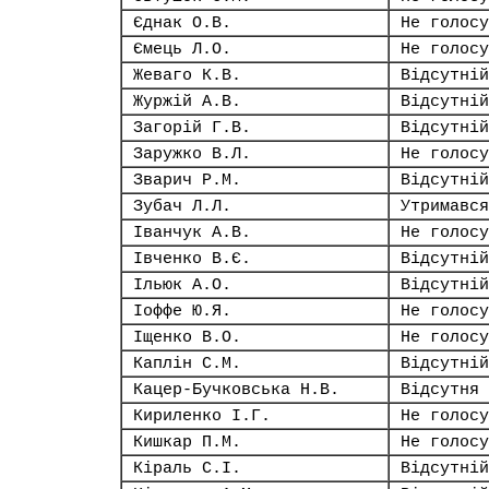
Єднак О.В.
Не голосу
Ємець Л.О.
Не голосу
Жеваго К.В.
Відсутній
Журжій А.В.
Відсутній
Загорій Г.В.
Відсутній
Заружко В.Л.
Не голосу
Зварич Р.М.
Відсутній
Зубач Л.Л.
Утримався
Іванчук А.В.
Не голосу
Івченко В.Є.
Відсутній
Ільюк А.О.
Відсутній
Іоффе Ю.Я.
Не голосу
Іщенко В.О.
Не голосу
Каплін С.М.
Відсутній
Кацер-Бучковська Н.В.
Відсутня
Кириленко І.Г.
Не голосу
Кишкар П.М.
Не голосу
Кіраль С.І.
Відсутній