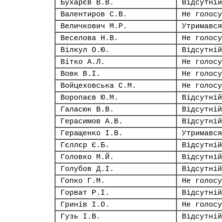
Бухарєв В.В.
Відсутній
Валентиров С.В.
Не голосу
Величкович М.Р.
Утримався
Веселова Н.В.
Не голосу
Вілкул О.Ю.
Відсутній
Вітко А.Л.
Не голосу
Вовк В.І.
Не голосу
Войцеховська С.М.
Не голосу
Воропаєв Ю.М.
Відсутній
Галасюк В.В.
Відсутній
Герасимов А.В.
Відсутній
Геращенко І.В.
Утримався
Гєллєр Є.Б.
Відсутній
Головко М.Й.
Відсутній
Голубов Д.І.
Відсутній
Гопко Г.М.
Не голосу
Горват Р.І.
Відсутній
Гринів І.О.
Не голосу
Гузь І.В.
Відсутній