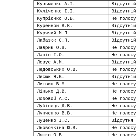
Кузьменко А.І.
Відсутній
Куліченко І.І.
Відсутній
Купрієнко О.В.
Не голосу
Куренной В.К.
Відсутній
Курячий М.П.
Відсутній
Лабазюк С.П.
Відсутній
Лаврик О.В.
Не голосу
Лапін І.О.
Не голосу
Левус А.М.
Відсутній
Ледовських О.В.
Не голосу
Лесюк Я.В.
Відсутній
Литвин В.М.
Не голосу
Лінько Д.В.
Не голосу
Лозовой А.С.
Не голосу
Лубінець Д.В.
Не голосу
Лунченко В.В.
Не голосу
Луценко І.С.
Відсутня
Льовочкіна Ю.В.
Не голосу
Ляшко О.В.
Не голосу