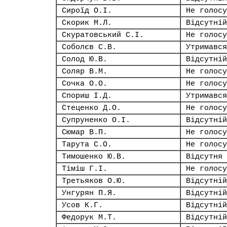
Сироїд О.І.
Не голосу
Скорик М.Л.
Відсутній
Скуратовський С.І.
Не голосу
Соболєв С.В.
Утримався
Солод Ю.В.
Відсутній
Соляр В.М.
Не голосу
Сочка О.О.
Не голосу
Спориш І.Д.
Утримався
Стеценко Д.О.
Не голосу
Супруненко О.І.
Відсутній
Сюмар В.П.
Не голосу
Тарута С.О.
Не голосу
Тимошенко Ю.В.
Відсутня
Тіміш Г.І.
Не голосу
Третьяков О.Ю.
Відсутній
Унгурян П.Я.
Відсутній
Усов К.Г.
Відсутній
Федорук М.Т.
Відсутній