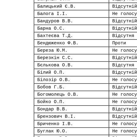
Балицький Є.В.
Відсутній
Балога І.І.
Не голосу
Бандуров В.В.
Відсутній
Барна О.С.
Відсутній
Бахтеєва Т.Д.
Відсутня
Бендюженко Ф.В.
Проти
Береза Ю.М.
Не голосу
Березкін С.С.
Відсутній
Бєлькова О.В.
Відсутня
Білий О.П.
Відсутній
Білозір О.В.
Не голосу
Бобов Г.Б.
Відсутній
Богомолець О.В.
Не голосу
Бойко О.П.
Не голосу
Бондар В.В.
Відсутній
Брензович В.І.
Відсутній
Бриченко І.В.
Не голосу
Буглак Ю.О.
Не голосу