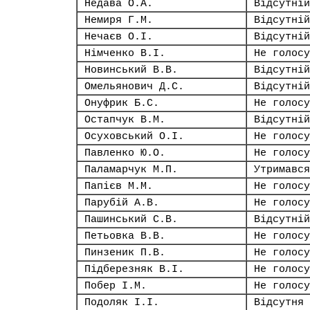
Недава О.А.
Відсутній
Немиря Г.М.
Відсутній
Нечаєв О.І.
Відсутній
Німченко В.І.
Не голосу
Новинський В.В.
Відсутній
Омельянович Д.С.
Відсутній
Онуфрик Б.С.
Не голосу
Остапчук В.М.
Відсутній
Осуховський О.І.
Не голосу
Павленко Ю.О.
Не голосу
Паламарчук М.П.
Утримався
Папієв М.М.
Не голосу
Парубій А.В.
Не голосу
Пашинський С.В.
Відсутній
Петьовка В.В.
Не голосу
Пинзеник П.В.
Не голосу
Підберезняк В.І.
Не голосу
Побер І.М.
Не голосу
Подоляк І.І.
Відсутня