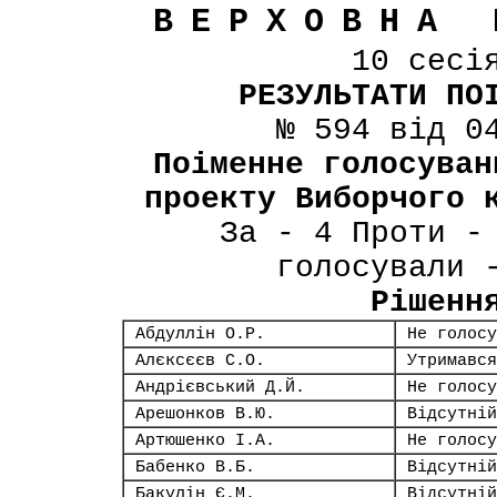
ВЕРХОВНА 
10 сесі
РЕЗУЛЬТАТИ ПО
№ 594 від 0
Поіменне голосуван
проекту Виборчого 
За - 4 Проти -
голосували 
Рішенн
Абдуллін О.Р.
Не голосу
Алєксєєв С.О.
Утримався
Андрієвський Д.Й.
Не голосу
Арешонков В.Ю.
Відсутній
Артюшенко І.А.
Не голосу
Бабенко В.Б.
Відсутній
Бакулін Є.М.
Відсутній