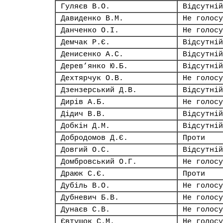
Гуляєв В.О.
Відсутній
Давиденко В.М.
Не голосу
Данченко О.І.
Не голосу
Демчак Р.Є.
Відсутній
Денисенко А.С.
Відсутній
Дерев’янко Ю.Б.
Відсутній
Дехтярчук О.В.
Не голосу
Дзензерський Д.В.
Відсутній
Дирів А.Б.
Не голосу
Дідич В.В.
Відсутній
Добкін Д.М.
Відсутній
Добродомов Д.Є.
Проти
Довгий О.С.
Відсутній
Домбровський О.Г.
Не голосу
Драюк С.Є.
Проти
Дубіль В.О.
Не голосу
Дубневич Б.В.
Не голосу
Дунаєв С.В.
Не голосу
Євтушок С.М.
Не голосу