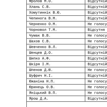
Фролов М.О.
Відсутній
Хлань С.В.
Відсутній
Хомутиннік В.Ю.
Відсутній
Чепинога В.М.
Відсутній
Черненко О.М.
Не голосу
Чорновол Т.М.
Відсутня
Чумак В.В.
Не голосу
Шахов С.В.
Не голосу
Шевченко В.Л.
Відсутній
Шенцев Д.О.
Відсутній
Шипко А.Ф.
Відсутній
Шкіря І.М.
Відсутній
Шпенов Д.Ю.
Не голосу
Шуфрич Н.І.
Відсутній
Южаніна Н.П.
Не голосу
Юринець О.В.
Не голосу
Яніцький В.П.
Не голосу
Ярош Д.А.
Відсутній