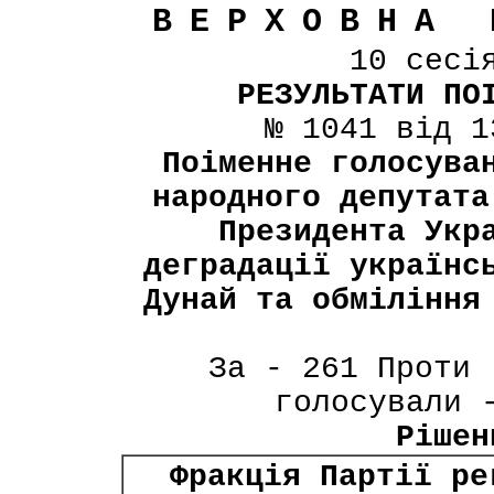
ВЕРХОВНА 
10 сесі
РЕЗУЛЬТАТИ ПО
№ 1041 від 1
Поіменне голосува
народного депутата
Президента Укр
деградації українс
Дунай та обміління
За - 261 Проти 
голосували 
Рішен
Фракція Партії ре