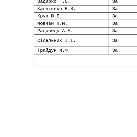
Задирко Г.О.
За
Каплієнко В.В.
За
Крук Ю.Б.
За
Мовчан П.М.
За
Радовець А.А.
За
Сідельник І.І.
За
Трайдук М.Ф.
За