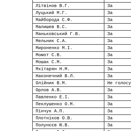
Літвінов В.Г.
За
Луцький М.Г.
За
Майборода С.Ф.
За
Малишев В.С.
За
Маньковський Г.В.
За
Мельник С.А.
За
Мироненко М.І.
За
Момот С.В.
За
Мошак С.М.
За
Мхітарян Н.М.
За
Наконечний В.Л.
За
Олійник В.М.
Не голосу
Орлов А.В.
За
Павленко Е.І.
За
Пеклушенко О.М.
За
Пінчук А.П.
За
Плотніков О.В.
За
Полунєєв Ю.В.
За