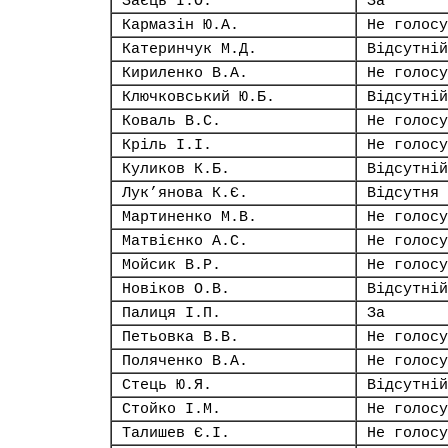
Заєць І.О.
За
Кармазін Ю.А.
Не голосу
Катеринчук М.Д.
Відсутній
Кириленко В.А.
Не голосу
Ключковський Ю.Б.
Відсутній
Коваль В.С.
Не голосу
Кріль І.І.
Не голосу
Куликов К.Б.
Відсутній
Лук’янова К.Є.
Відсутня
Мартиненко М.В.
Не голосу
Матвієнко А.С.
Не голосу
Мойсик В.Р.
Не голосу
Новіков О.В.
Відсутній
Палиця І.П.
За
Петьовка В.В.
Не голосу
Поляченко В.А.
Не голосу
Стець Ю.Я.
Відсутній
Стойко І.М.
Не голосу
Талишев Є.І.
Не голосу