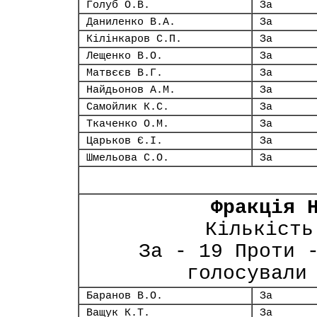
Голуб О.В.
За
Даниленко В.А.
За
Кілінкаров С.П.
За
Лещенко В.О.
За
Матвєєв В.Г.
За
Найдьонов А.М.
За
Самойлик К.С.
За
Ткаченко О.М.
За
Царьков Є.І.
За
Шмельова С.О.
За
Фракція 
Кількість
За - 19 Проти 
голосували
Баранов В.О.
За
Ващук К.Т.
За