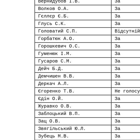
Вернидубов І.В.
За
Волков О.А.
За
Гєллєр Є.Б.
За
Глусь С.К.
За
Головатий С.П.
Відсутній
Горбатюк А.О.
За
Горошкевич О.С.
За
Гуменюк І.М.
За
Гусаров С.М.
За
Дейч Б.Д.
За
Демчишен В.В.
За
Деркач А.Л.
За
Єгоренко Т.В.
Не голосу
Єдін О.Й.
За
Журавко О.В.
За
Заблоцький В.П.
За
Зац О.В.
За
Звягільський Ю.Л.
За
Зубець М.В.
За