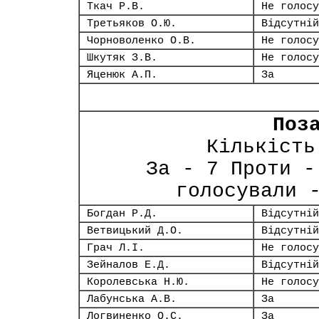
Ткач Р.В.
Не голосу
Третьяков О.Ю.
Відсутній
Чорноволенко О.В.
Не голосу
Шкутяк З.В.
Не голосу
Яценюк А.П.
За
Поз
Кількість
За - 7 Проти -
голосували 
Богдан Р.Д.
Відсутній
Ветвицький Д.О.
Відсутній
Грач Л.І.
Не голосу
Зейналов Е.Д.
Відсутній
Королевська Н.Ю.
Не голосу
Лабунська А.В.
За
Логвиненко О.С.
За