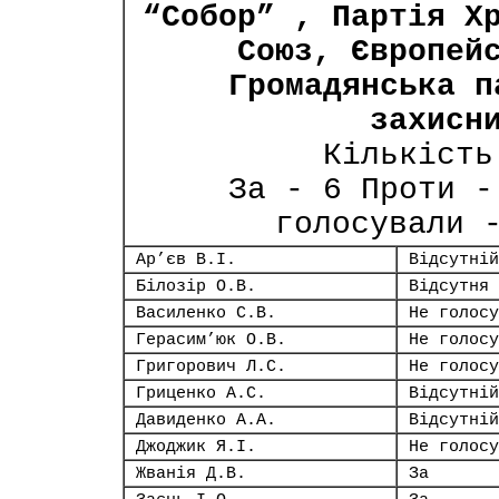
“Собор” , Партія Х
Союз, Європей
Громадянська п
захисн
Кількість
За - 6 Проти -
голосували 
Ар’єв В.І.
Відсутній
Білозір О.В.
Відсутня
Василенко С.В.
Не голосу
Герасим’юк О.В.
Не голосу
Григорович Л.С.
Не голосу
Гриценко А.С.
Відсутній
Давиденко А.А.
Відсутній
Джоджик Я.І.
Не голосу
Жванія Д.В.
За