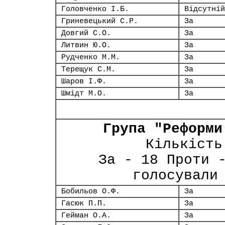
Головченко І.Б.
Відсутній
Гриневецький С.Р.
За
Довгий С.О.
За
Литвин Ю.О.
За
Рудченко М.М.
За
Терещук С.М.
За
Шаров І.Ф.
За
Шмідт М.О.
За
Група "Реформи
Кількість
За - 18 Проти 
голосували
Бобильов О.Ф.
За
Гасюк П.П.
За
Гейман О.А.
За