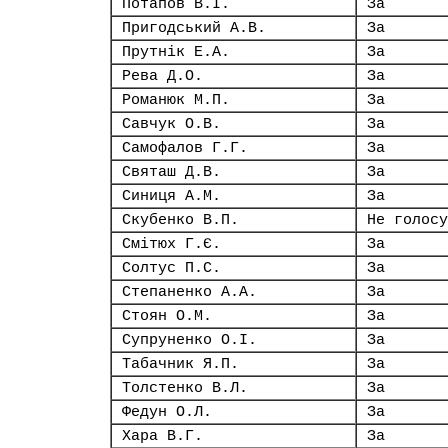
Потапов В.І.
За
Пригодський А.В.
За
Прутнік Е.А.
За
Рева Д.О.
За
Романюк М.П.
За
Савчук О.В.
За
Самофалов Г.Г.
За
Святаш Д.В.
За
Синиця А.М.
За
Скубенко В.П.
Не голосу
Смітюх Г.Є.
За
Солтус П.С.
За
Степаненко А.А.
За
Стоян О.М.
За
Супруненко О.І.
За
Табачник Я.П.
За
Толстенко В.Л.
За
Федун О.Л.
За
Хара В.Г.
За