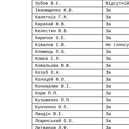
Зубов В.С.
Відсутній
Іванющенко Ю.В.
За
Калетнік Г.М.
За
Каракай Ю.В.
За
Келестин В.В.
За
Киричок О.Е.
За
Ківалов С.В.
Не голосу
Климець П.А.
За
Клюєв С.П.
За
Ковальова Ю.В.
За
Козуб О.А.
За
Колоцей Ю.О.
За
Коновалюк В.І.
За
Корж П.П.
За
Кузьменко П.П.
За
Кунченко О.П.
За
Ландік В.І.
За
Лєщинський О.О.
За
Литвинов Л.Ф.
За