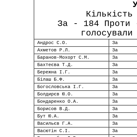
Кількість
За - 184 Проти 
голосували
Андрос С.О.
За
Ахметов Р.Л.
За
Баранов-Мохорт С.М.
За
Бахтеєва Т.Д.
За
Бережна І.Г.
За
Білаш Б.Ф.
За
Богословська І.Г.
За
Болдирєв Ю.О.
За
Бондаренко О.А.
За
Борисов В.Д.
За
Бут Ю.А.
За
Васильєв Г.А.
За
Васютін С.І.
За