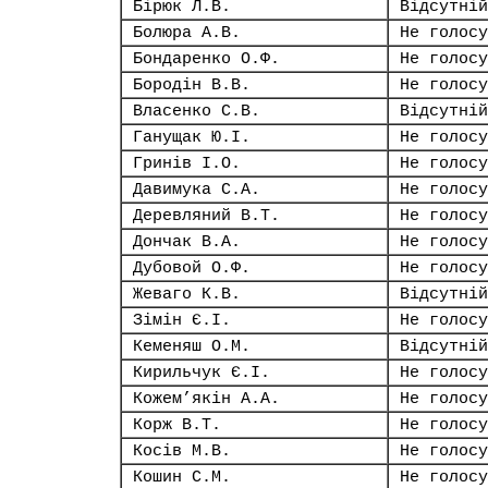
Бірюк Л.В.
Відсутній
Болюра А.В.
Не голосу
Бондаренко О.Ф.
Не голосу
Бородін В.В.
Не голосу
Власенко С.В.
Відсутній
Ганущак Ю.І.
Не голосу
Гринів І.О.
Не голосу
Давимука С.А.
Не голосу
Деревляний В.Т.
Не голосу
Дончак В.А.
Не голосу
Дубовой О.Ф.
Не голосу
Жеваго К.В.
Відсутній
Зімін Є.І.
Не голосу
Кеменяш О.М.
Відсутній
Кирильчук Є.І.
Не голосу
Кожем’якін А.А.
Не голосу
Корж В.Т.
Не голосу
Косів М.В.
Не голосу
Кошин С.М.
Не голосу