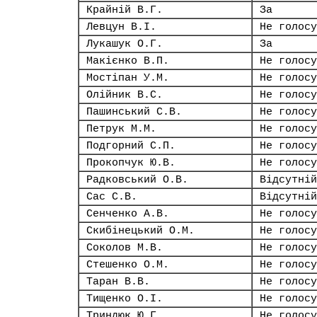
Крайній В.Г.
За
Левцун В.І.
Не голосу
Лукашук О.Г.
За
Макієнко В.П.
Не голосу
Мостіпан У.М.
Не голосу
Олійник В.С.
Не голосу
Пашинський С.В.
Не голосу
Петрук М.М.
Не голосу
Подгорний С.П.
Не голосу
Прокопчук Ю.В.
Не голосу
Радковський О.В.
Відсутній
Сас С.В.
Відсутній
Сенченко А.В.
Не голосу
Скибінецький О.М.
Не голосу
Соколов М.В.
Не голосу
Стешенко О.М.
Не голосу
Таран В.В.
Не голосу
Тищенко О.І.
Не голосу
Триндюк Ю.Г.
Не голосу