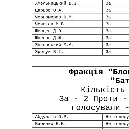
Хмельницький В.І.
За
Царьов О.А.
За
Черноморов О.М.
За
Чечетов М.В.
За
Шенцев Д.О.
За
Шпенов Д.Ю.
За
Янковський М.А.
За
Ярощук В.І.
За
Фракція “Бло
"Ба
Кількість
За - 2 Проти -
голосували 
Абдуллін О.Р.
Не голосу
Бабенко В.Б.
Не голосу