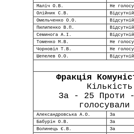
Маліч О.В.
Не голосу
Олійник С.В.
Відсутній
Омельченко О.О.
Відсутній
Пилипенко В.П.
Відсутній
Семинога А.І.
Відсутній
Томенко М.В.
Не голосу
Чорновіл Т.В.
Не голосу
Шепелев О.О.
Відсутній
Фракція Комуніс
Кількість
За - 25 Проти 
голосували
Александровська А.О.
За
Бабурін О.В.
За
Волинець Є.В.
За