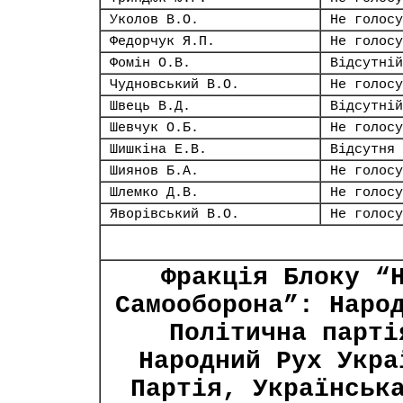
Уколов В.О.
Не голосу
Федорчук Я.П.
Не голосу
Фомін О.В.
Відсутній
Чудновський В.О.
Не голосу
Швець В.Д.
Відсутній
Шевчук О.Б.
Не голосу
Шишкіна Е.В.
Відсутня
Шиянов Б.А.
Не голосу
Шлемко Д.В.
Не голосу
Яворівський В.О.
Не голосу
Фракція Блоку “
Самооборона”: Наро
Політична парті
Народний Рух Укра
Партія, Українськ