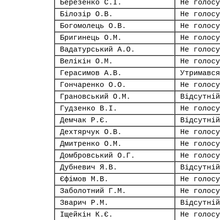
Березенко С.І.
Не голосу
Білозір О.В.
Не голосу
Богомолець О.В.
Не голосу
Бригинець О.М.
Не голосу
Вадатурський А.О.
Не голосу
Велікін О.М.
Не голосу
Герасимов А.В.
Утримався
Гончаренко О.О.
Не голосу
Грановський О.М.
Відсутній
Гудзенко В.І.
Не голосу
Демчак Р.Є.
Відсутній
Дехтярчук О.В.
Не голосу
Дмитренко О.М.
Не голосу
Домбровський О.Г.
Не голосу
Дубневич Я.В.
Відсутній
Єфімов М.В.
Не голосу
Заболотний Г.М.
Не голосу
Зварич Р.М.
Відсутній
Іщейкін К.Є.
Не голосу