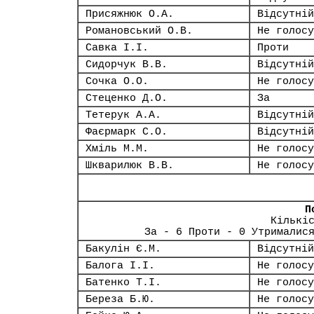
Присяжнюк О.А.
Відсутній
Романовський О.В.
Не голосу
Савка І.І.
Проти
Сидорчук В.В.
Відсутній
Сочка О.О.
Не голосу
Стеценко Д.О.
За
Тетерук А.А.
Відсутній
Фаєрмарк С.О.
Відсутній
Хміль М.М.
Не голосу
Шкварилюк В.В.
Не голосу
П
Кількі
За - 6 Проти - 0 Утрималис
Бакулін Є.М.
Відсутній
Балога І.І.
Не голосу
Батенко Т.І.
Не голосу
Береза Б.Ю.
Не голосу