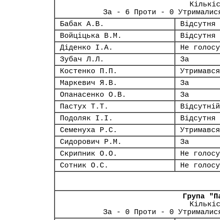
Кількі
За - 6 Проти - 0 Утрималис
Бабак А.В.
Відсутня
Войціцька В.М.
Відсутня
Діденко І.А.
Не голосу
Зубач Л.Л.
За
Костенко П.П.
Утримався
Маркевич Я.В.
За
Опанасенко О.В.
За
Пастух Т.Т.
Відсутній
Подоляк І.І.
Відсутня
Семенуха Р.С.
Утримався
Сидорович Р.М.
За
Скрипник О.О.
Не голосу
Сотник О.С.
Не голосу
Група "П
Кількі
За - 0 Проти - 0 Утрималис