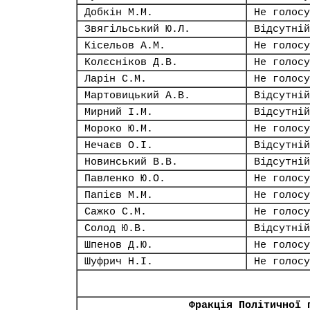
Добкін М.М.
Не голосу
Звягільський Ю.Л.
Відсутній
Кісельов А.М.
Не голосу
Колєсніков Д.В.
Не голосу
Ларін С.М.
Не голосу
Мартовицький А.В.
Відсутній
Мирний І.М.
Відсутній
Мороко Ю.М.
Не голосу
Нечаєв О.І.
Відсутній
Новинський В.В.
Відсутній
Павленко Ю.О.
Не голосу
Папієв М.М.
Не голосу
Сажко С.М.
Не голосу
Солод Ю.В.
Відсутній
Шпенов Д.Ю.
Не голосу
Шуфрич Н.І.
Не голосу
Фракція Політичної 