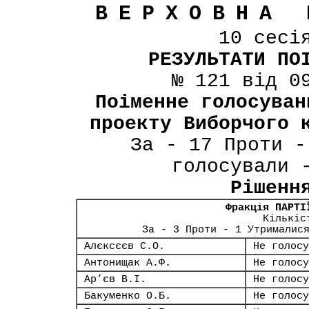
ВЕРХОВНА 
10 сесі
РЕЗУЛЬТАТИ ПО
№ 121 від 0
Поіменне голосуван
проекту Виборчого 
За - 17 Проти -
голосували 
Рішенн
Фракція ПАРТІ
Кількіс
За - 3 Проти - 1 Утрималис
Алєксєєв С.О.
Не голосу
Антонищак А.Ф.
Не голосу
Ар’єв В.І.
Не голосу
Бакуменко О.Б.
Не голосу