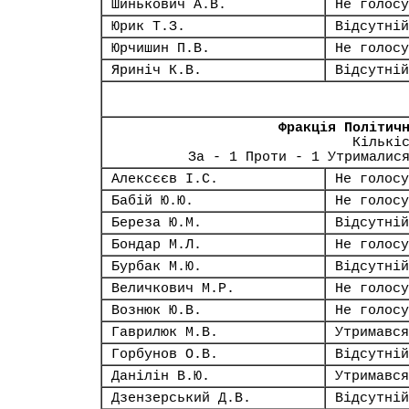
Шинькович А.В.
Не голосу
Юрик Т.З.
Відсутній
Юрчишин П.В.
Не голосу
Яриніч К.В.
Відсутній
Фракція Політич
Кількі
За - 1 Проти - 1 Утрималис
Алексєєв І.С.
Не голосу
Бабій Ю.Ю.
Не голосу
Береза Ю.М.
Відсутній
Бондар М.Л.
Не голосу
Бурбак М.Ю.
Відсутній
Величкович М.Р.
Не голосу
Вознюк Ю.В.
Не голосу
Гаврилюк М.В.
Утримався
Горбунов О.В.
Відсутній
Данілін В.Ю.
Утримався
Дзензерський Д.В.
Відсутній