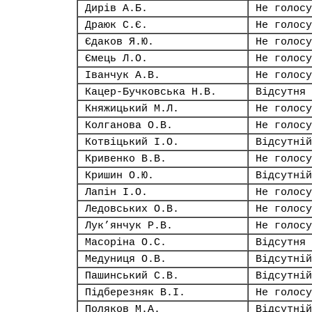
Дирів А.Б.
Не голосу
Драюк С.Є.
Не голосу
Єдаков Я.Ю.
Не голосу
Ємець Л.О.
Не голосу
Іванчук А.В.
Не голосу
Кацер-Бучковська Н.В.
Відсутня
Княжицький М.Л.
Не голосу
Колганова О.В.
Не голосу
Котвіцький І.О.
Відсутній
Кривенко В.В.
Не голосу
Кришин О.Ю.
Відсутній
Лапін І.О.
Не голосу
Ледовських О.В.
Не голосу
Лук’янчук Р.В.
Не голосу
Масоріна О.С.
Відсутня
Медуниця О.В.
Відсутній
Пашинський С.В.
Відсутній
Підберезняк В.І.
Не голосу
Поляков М.А.
Відсутній