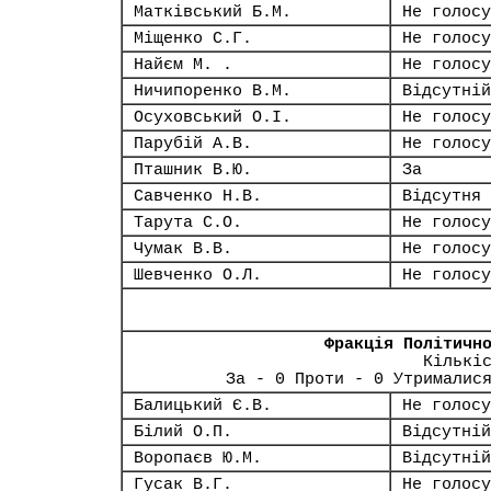
Матківський Б.М.
Не голосу
Міщенко С.Г.
Не голосу
Найєм М. .
Не голосу
Ничипоренко В.М.
Відсутній
Осуховський О.І.
Не голосу
Парубій А.В.
Не голосу
Пташник В.Ю.
За
Савченко Н.В.
Відсутня
Тарута С.О.
Не голосу
Чумак В.В.
Не голосу
Шевченко О.Л.
Не голосу
Фракція Політичн
Кількі
За - 0 Проти - 0 Утрималис
Балицький Є.В.
Не голосу
Білий О.П.
Відсутній
Воропаєв Ю.М.
Відсутній
Гусак В.Г.
Не голосу