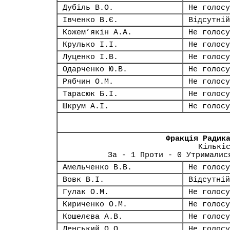
Дубіль В.О.
Не голосу
Івченко В.Є.
Відсутній
Кожем’якін А.А.
Не голосу
Крулько І.І.
Не голосу
Луценко І.В.
Не голосу
Одарченко Ю.В.
Не голосу
Рябчин О.М.
Не голосу
Тарасюк Б.І.
Не голосу
Шкрум А.І.
Не голосу
Фракція Радик
Кількі
За - 1 Проти - 0 Утрималис
Амельченко В.В.
Не голосу
Вовк В.І.
Відсутній
Гулак О.М.
Не голосу
Кириченко О.М.
Не голосу
Кошелєва А.В.
Не голосу
Ленський О.О.
Не голосу