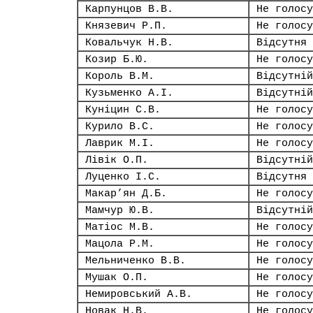
Карпунцов В.В.
Не голосу
Князевич Р.П.
Не голосу
Ковальчук Н.В.
Відсутня
Козир Б.Ю.
Не голосу
Король В.М.
Відсутній
Кузьменко А.І.
Відсутній
Куніцин С.В.
Не голосу
Курило В.С.
Не голосу
Лаврик М.І.
Не голосу
Лівік О.П.
Відсутній
Луценко І.С.
Відсутня
Макар’ян Д.Б.
Не голосу
Мамчур Ю.В.
Відсутній
Матіос М.В.
Не голосу
Мацола Р.М.
Не голосу
Мельниченко В.В.
Не голосу
Мушак О.П.
Не голосу
Немировський А.В.
Не голосу
Новак Н.В.
Не голосу