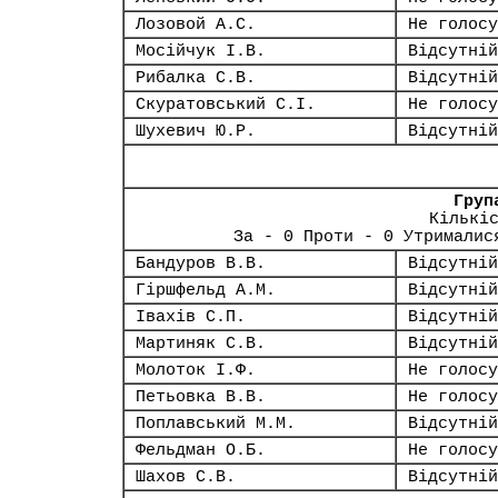
Лозовой А.С.
Не голосу
Мосійчук І.В.
Відсутній
Рибалка С.В.
Відсутній
Скуратовський С.І.
Не голосу
Шухевич Ю.Р.
Відсутній
Груп
Кількі
За - 0 Проти - 0 Утрималис
Бандуров В.В.
Відсутній
Гіршфельд А.М.
Відсутній
Івахів С.П.
Відсутній
Мартиняк С.В.
Відсутній
Молоток І.Ф.
Не голосу
Петьовка В.В.
Не голосу
Поплавський М.М.
Відсутній
Фельдман О.Б.
Не голосу
Шахов С.В.
Відсутній