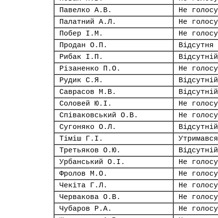
Павелко А.В.
Не голосу
Палатний А.Л.
Не голосу
Побер І.М.
Не голосу
Продан О.П.
Відсутня
Рибак І.П.
Відсутній
Різаненко П.О.
Не голосу
Рудик С.Я.
Відсутній
Саврасов М.В.
Відсутній
Соловей Ю.І.
Не голосу
Співаковський О.В.
Не голосу
Сугоняко О.Л.
Відсутній
Тіміш Г.І.
Утримався
Третьяков О.Ю.
Відсутній
Урбанський О.І.
Не голосу
Фролов М.О.
Не голосу
Чекіта Г.Л.
Не голосу
Червакова О.В.
Не голосу
Чубаров Р.А.
Не голосу