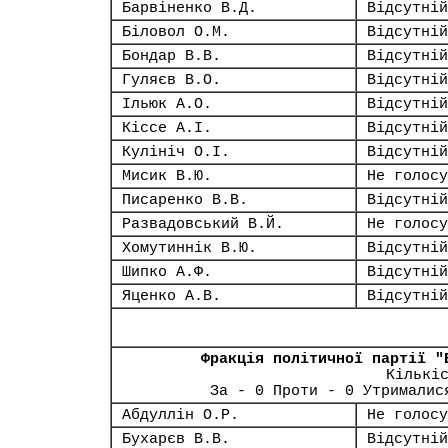
Барвіненко В.Д.
Відсутній
Біловол О.М.
Відсутній
Бондар В.В.
Відсутній
Гуляєв В.О.
Відсутній
Ільюк А.О.
Відсутній
Кіссе А.І.
Відсутній
Кулініч О.І.
Відсутній
Мисик В.Ю.
Не голосу
Писаренко В.В.
Відсутній
Развадовський В.Й.
Не голосу
Хомутиннік В.Ю.
Відсутній
Шипко А.Ф.
Відсутній
Яценко А.В.
Відсутній
Фракція політичної партії "
Кількі
За - 0 Проти - 0 Утрималис
Абдуллін О.Р.
Не голосу
Бухарєв В.В.
Відсутній