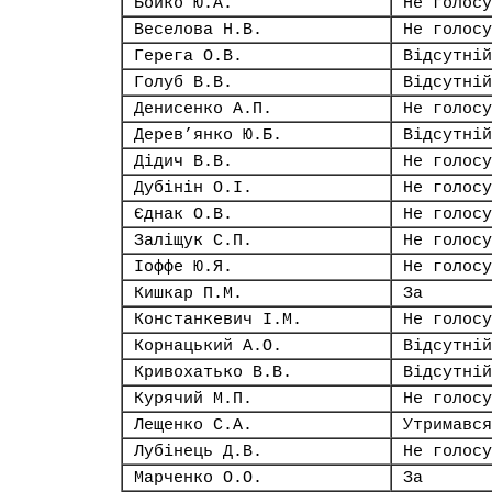
Бойко Ю.А.
Не голосу
Веселова Н.В.
Не голосу
Герега О.В.
Відсутній
Голуб В.В.
Відсутній
Денисенко А.П.
Не голосу
Дерев’янко Ю.Б.
Відсутній
Дідич В.В.
Не голосу
Дубінін О.І.
Не голосу
Єднак О.В.
Не голосу
Заліщук С.П.
Не голосу
Іоффе Ю.Я.
Не голосу
Кишкар П.М.
За
Констанкевич І.М.
Не голосу
Корнацький А.О.
Відсутній
Кривохатько В.В.
Відсутній
Курячий М.П.
Не голосу
Лещенко С.А.
Утримався
Лубінець Д.В.
Не голосу
Марченко О.О.
За