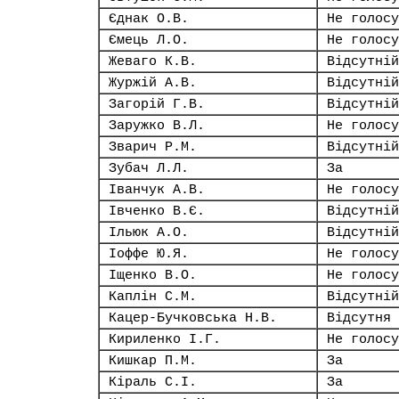
Єднак О.В.
Не голосу
Ємець Л.О.
Не голосу
Жеваго К.В.
Відсутній
Журжій А.В.
Відсутній
Загорій Г.В.
Відсутній
Заружко В.Л.
Не голосу
Зварич Р.М.
Відсутній
Зубач Л.Л.
За
Іванчук А.В.
Не голосу
Івченко В.Є.
Відсутній
Ільюк А.О.
Відсутній
Іоффе Ю.Я.
Не голосу
Іщенко В.О.
Не голосу
Каплін С.М.
Відсутній
Кацер-Бучковська Н.В.
Відсутня
Кириленко І.Г.
Не голосу
Кишкар П.М.
За
Кіраль С.І.
За