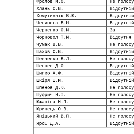
Фролов М.О.
Не голосу
Хлань С.В.
Відсутній
Хомутиннік В.Ю.
Відсутній
Чепинога В.М.
Відсутній
Черненко О.М.
За
Чорновол Т.М.
Відсутня
Чумак В.В.
Не голосу
Шахов С.В.
Відсутній
Шевченко В.Л.
Не голосу
Шенцев Д.О.
Відсутній
Шипко А.Ф.
Відсутній
Шкіря І.М.
Відсутній
Шпенов Д.Ю.
Не голосу
Шуфрич Н.І.
Не голосу
Южаніна Н.П.
Не голосу
Юринець О.В.
Не голосу
Яніцький В.П.
Не голосу
Ярош Д.А.
Відсутній