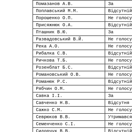
Помазанов А.В.
За
Поплавський М.М.
Відсутній
Порошенко О.П.
Не голосу
Присяжнюк О.А.
Відсутній
Пташник В.Ю.
За
Развадовський В.Й.
Не голосу
Река А.О.
Не голосу
Рибалка С.В.
Відсутній
Ричкова Т.Б.
Не голосу
Розенблат Б.С.
Відсутній
Романовський О.В.
Не голосу
Романюк Р.С.
Відсутній
Рябчин О.М.
Не голосу
Савка І.І.
За
Савченко Н.В.
Відсутня
Сажко С.М.
Не голосу
Севрюков В.В.
Утримався
Семенченко С.І.
Не голосу
Сидорчук В.В.
Відсутній