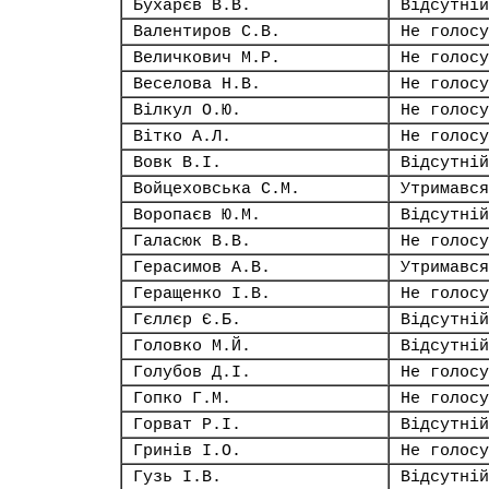
Бухарєв В.В.
Відсутній
Валентиров С.В.
Не голосу
Величкович М.Р.
Не голосу
Веселова Н.В.
Не голосу
Вілкул О.Ю.
Не голосу
Вітко А.Л.
Не голосу
Вовк В.І.
Відсутній
Войцеховська С.М.
Утримався
Воропаєв Ю.М.
Відсутній
Галасюк В.В.
Не голосу
Герасимов А.В.
Утримався
Геращенко І.В.
Не голосу
Гєллєр Є.Б.
Відсутній
Головко М.Й.
Відсутній
Голубов Д.І.
Не голосу
Гопко Г.М.
Не голосу
Горват Р.І.
Відсутній
Гринів І.О.
Не голосу
Гузь І.В.
Відсутній