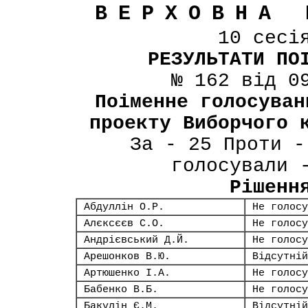
ВЕРХОВНА 
10 сесі
РЕЗУЛЬТАТИ ПО
№ 162 від 0
Поіменне голосуван
проекту Виборчого 
За - 25 Проти -
голосували 
Рішенн
Абдуллін О.Р.
Не голосу
Алєксєєв С.О.
Не голосу
Андрієвський Д.Й.
Не голосу
Арешонков В.Ю.
Відсутній
Артюшенко І.А.
Не голосу
Бабенко В.Б.
Не голосу
Бакулін Є.М.
Відсутній