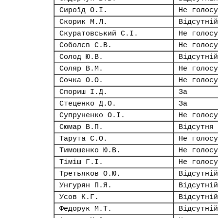
Сироїд О.І.
Не голосу
Скорик М.Л.
Відсутній
Скуратовський С.І.
Не голосу
Соболєв С.В.
Не голосу
Солод Ю.В.
Відсутній
Соляр В.М.
Не голосу
Сочка О.О.
Не голосу
Спориш І.Д.
За
Стеценко Д.О.
За
Супруненко О.І.
Не голосу
Сюмар В.П.
Відсутня
Тарута С.О.
Не голосу
Тимошенко Ю.В.
Не голосу
Тіміш Г.І.
Не голосу
Третьяков О.Ю.
Відсутній
Унгурян П.Я.
Відсутній
Усов К.Г.
Відсутній
Федорук М.Т.
Відсутній