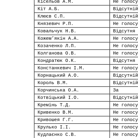
Кісельов А.М.
Не голосу
Кіт А.Б.
Відсутній
Клюєв С.П.
Відсутній
Князевич Р.П.
Не голосу
Ковальчук Н.В.
Відсутня
Кожем’якін А.А.
Не голосу
Козаченко Л.П.
Не голосу
Колганова О.В.
Не голосу
Кондратюк О.К.
Відсутня
Констанкевич І.М.
Не голосу
Корнацький А.О.
Відсутній
Король В.М.
Відсутній
Корчинська О.А.
За
Котвіцький І.О.
Відсутній
Кремінь Т.Д.
Не голосу
Кривенко В.М.
Не голосу
Кривошея Г.Г.
Не голосу
Крулько І.І.
Не голосу
Кудлаєнко С.В.
Не голосу