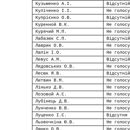
Кузьменко А.І.
Відсутній
Куліченко І.І.
Не голосу
Купрієнко О.В.
Відсутній
Куренной В.К.
Не голосу
Курячий М.П.
Не голосу
Лабазюк С.П.
Відсутній
Лаврик О.В.
Не голосу
Лапін І.О.
Не голосу
Левус А.М.
Відсутній
Ледовських О.В.
Не голосу
Лесюк Я.В.
Відсутній
Литвин В.М.
Не голосу
Лінько Д.В.
Не голосу
Лозовой А.С.
Не голосу
Лубінець Д.В.
Не голосу
Лунченко В.В.
Не голосу
Луценко І.С.
Відсутня
Льовочкіна Ю.В.
Не голосу
Ляшко О.В.
Не голосу