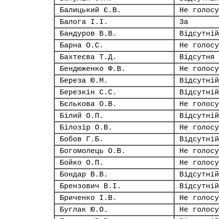
Балицький Є.В.
Не голосу
Балога І.І.
За
Бандуров В.В.
Відсутній
Барна О.С.
Не голосу
Бахтеєва Т.Д.
Відсутня
Бендюженко Ф.В.
Не голосу
Береза Ю.М.
Відсутній
Березкін С.С.
Відсутній
Бєлькова О.В.
Не голосу
Білий О.П.
Відсутній
Білозір О.В.
Не голосу
Бобов Г.Б.
Відсутній
Богомолець О.В.
Не голосу
Бойко О.П.
Не голосу
Бондар В.В.
Відсутній
Брензович В.І.
Відсутній
Бриченко І.В.
Не голосу
Буглак Ю.О.
Не голосу