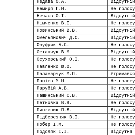
Недава О.А.
Відсутній
Немиря Г.М.
Не голосу
Нечаєв О.І.
Відсутній
Німченко В.І.
Не голосу
Новинський В.В.
Відсутній
Омельянович Д.С.
Відсутній
Онуфрик Б.С.
Не голосу
Остапчук В.М.
Відсутній
Осуховський О.І.
Не голосу
Павленко Ю.О.
Не голосу
Паламарчук М.П.
Утримався
Папієв М.М.
Не голосу
Парубій А.В.
Не голосу
Пашинський С.В.
Відсутній
Петьовка В.В.
Не голосу
Пинзеник П.В.
Відсутній
Підберезняк В.І.
Не голосу
Побер І.М.
Не голосу
Подоляк І.І.
Відсутня