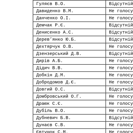
Гуляєв В.О.
Відсутній
Давиденко В.М.
Не голосу
Данченко О.І.
Не голосу
Демчак Р.Є.
Відсутній
Денисенко А.С.
Відсутній
Дерев’янко Ю.Б.
Відсутній
Дехтярчук О.В.
Не голосу
Дзензерський Д.В.
Відсутній
Дирів А.Б.
Не голосу
Дідич В.В.
Не голосу
Добкін Д.М.
Не голосу
Добродомов Д.Є.
Не голосу
Довгий О.С.
Відсутній
Домбровський О.Г.
Не голосу
Драюк С.Є.
Не голосу
Дубіль В.О.
Не голосу
Дубневич Б.В.
Відсутній
Дунаєв С.В.
Не голосу
Євтушок С.М.
Не голосу