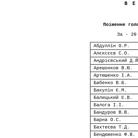
В
Поіменне гол
За - 20
Абдуллін О.Р.
Алєксєєв С.О.
Андрієвський Д.Й
Арешонков В.Ю.
Артюшенко І.А.
Бабенко В.Б.
Бакулін Є.М.
Балицький Є.В.
Балога І.І.
Бандуров В.В.
Барна О.С.
Бахтеєва Т.Д.
Бендюженко Ф.В.