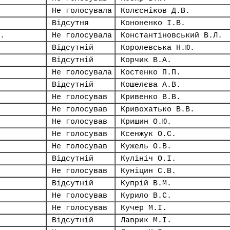
Не голосувала
Колєсніков Д.В.
Відсутня
Кононенко І.В.
.
Не голосувала
Константіновський В.Л.
Відсутній
Королевська Н.Ю.
Відсутній
Корчик В.А.
Не голосувала
Костенко П.П.
Відсутній
Кошелєва А.В.
Не голосував
Кривенко В.В.
Не голосував
Кривохатько В.В.
Не голосував
Кришин О.Ю.
Не голосував
Ксенжук О.С.
Не голосував
Кужель О.В.
Відсутній
Кулініч О.І.
Не голосував
Куніцин С.В.
Відсутній
Купрій В.М.
Не голосував
Курило В.С.
Не голосував
Кучер М.І.
Відсутній
Лаврик М.І.