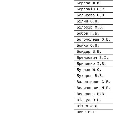
Береза Ю.М.
Березкін С.С.
Бєлькова О.В.
Білий О.П.
Білозір О.В.
Бобов Г.Б.
Богомолець О.В.
Бойко О.П.
Бондар В.В.
Брензович В.І.
Бриченко І.В.
Буглак Ю.О.
Бухарєв В.В.
Валентиров С.В.
Величкович М.Р.
Веселова Н.В.
Вілкул О.Ю.
Вітко А.Л.
Вовк В.І.