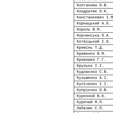
Колганова О.В.
Кондратюк О.К.
Констанкевич І.М
Корнацький А.О.
Король В.М.
Корчинська О.А.
Котвіцький І.О.
Кремінь Т.Д.
Кривенко В.М.
Кривошея Г.Г.
Крулько І.І.
Кудлаєнко С.В.
Кузьменко А.І.
Куліченко І.І.
Купрієнко О.В.
Куренной В.К.
Курячий М.П.
Лабазюк С.П.