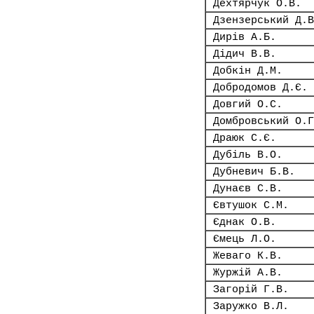
Дехтярчук О.В.
Дзензерський Д.В
Дирів А.Б.
Дідич В.В.
Добкін Д.М.
Добродомов Д.Є.
Довгий О.С.
Домбровський О.Г
Драюк С.Є.
Дубіль В.О.
Дубневич Б.В.
Дунаєв С.В.
Євтушок С.М.
Єднак О.В.
Ємець Л.О.
Жеваго К.В.
Журжій А.В.
Загорій Г.В.
Заружко В.Л.