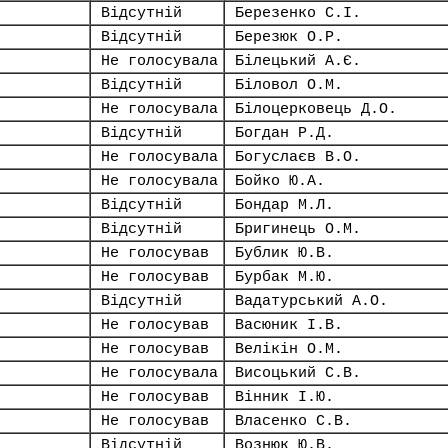
Відсутній
Березенко С.І.
Відсутній
Березюк О.Р.
Не голосувала
Білецький А.Є.
Відсутній
Біловол О.М.
Не голосувала
Білоцерковець Д.О.
Відсутній
Богдан Р.Д.
Не голосувала
Богуслаєв В.О.
Не голосувала
Бойко Ю.А.
Відсутній
Бондар М.Л.
Відсутній
Бригинець О.М.
Не голосував
Бублик Ю.В.
Не голосував
Бурбак М.Ю.
Відсутній
Вадатурський А.О.
Не голосував
Васюник І.В.
Не голосував
Велікін О.М.
Не голосувала
Висоцький С.В.
Не голосував
Вінник І.Ю.
Не голосував
Власенко С.В.
Відсутній
Вознюк Ю.В.