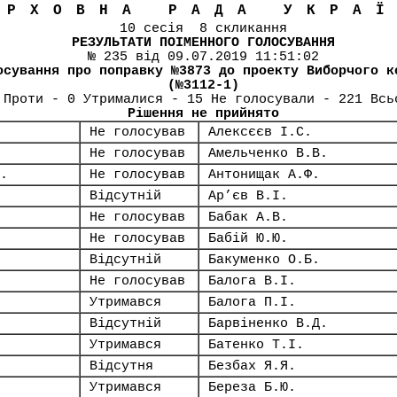
ЕРХОВНА РАДА УКРА
10 сесія 8 скликання
РЕЗУЛЬТАТИ ПОІМЕННОГО ГОЛОСУВАННЯ
№ 235 від 09.07.2019 11:51:02
осування про поправку №3873 до проекту Виборчого к
(№3112-1)
 Проти - 0 Утрималися - 15 Не голосували - 221 Всь
Рішення не прийнято
Не голосував
Алексєєв І.С.
Не голосував
Амельченко В.В.
.
Не голосував
Антонищак А.Ф.
Відсутній
Ар’єв В.І.
Не голосував
Бабак А.В.
Не голосував
Бабій Ю.Ю.
Відсутній
Бакуменко О.Б.
Не голосував
Балога В.І.
Утримався
Балога П.І.
Відсутній
Барвіненко В.Д.
Утримався
Батенко Т.І.
Відсутня
Безбах Я.Я.
Утримався
Береза Б.Ю.