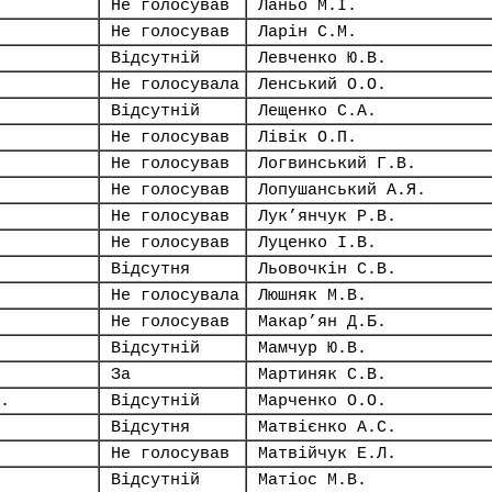
Не голосував
Ланьо М.І.
Не голосував
Ларін С.М.
Відсутній
Левченко Ю.В.
Не голосувала
Ленський О.О.
Відсутній
Лещенко С.А.
Не голосував
Лівік О.П.
Не голосував
Логвинський Г.В.
Не голосував
Лопушанський А.Я.
Не голосував
Лук’янчук Р.В.
Не голосував
Луценко І.В.
Відсутня
Льовочкін С.В.
Не голосувала
Люшняк М.В.
Не голосував
Макар’ян Д.Б.
Відсутній
Мамчур Ю.В.
За
Мартиняк С.В.
.
Відсутній
Марченко О.О.
Відсутня
Матвієнко А.С.
Не голосував
Матвійчук Е.Л.
Відсутній
Матіос М.В.