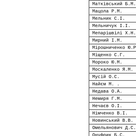
Матківський Б.М.
Мацола Р.М.
Мельник С.І.
Мельничук І.І.
Мепарішвілі Х.Н.
Мирний І.М.
Мірошниченко Ю.Р
Міщенко С.Г.
Мороко Ю.М.
Москаленко Я.М.
Мусій О.С.
Найєм М. .
Недава О.А.
Немиря Г.М.
Нечаєв О.І.
Німченко В.І.
Новинський В.В.
Омельянович Д.С.
Онуфрик Б.С.