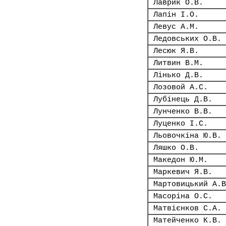
Лаврик О.В.
Лапін І.О.
Левус А.М.
Ледовських О.В.
Лесюк Я.В.
Литвин В.М.
Лінько Д.В.
Лозовой А.С.
Лубінець Д.В.
Лунченко В.В.
Луценко І.С.
Льовочкіна Ю.В.
Ляшко О.В.
Македон Ю.М.
Маркевич Я.В.
Мартовицький А.В
Масоріна О.С.
Матвієнков С.А.
Матейченко К.В.