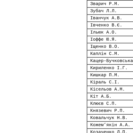
Зварич Р.М.
Зубач Л.Л.
Іванчук А.В.
Івченко В.Є.
Ільюк А.О.
Іоффе Ю.Я.
Іщенко В.О.
Каплін С.М.
Кацер-Бучковська
Кириленко І.Г.
Кишкар П.М.
Кіраль С.І.
Кісельов А.М.
Кіт А.Б.
Клюєв С.П.
Князевич Р.П.
Ковальчук Н.В.
Кожем’якін А.А.
Козаченко Л.П.