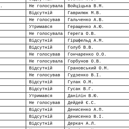
.
Не голосувала
Войціцька В.М.
Відсутній
Гаврилюк М.В.
Не голосував
Гальченко А.В.
Утримався
Геращенко А.Ю.
Не голосувала
Герега О.В.
Відсутній
Гіршфельд А.М.
Відсутній
Голуб В.В.
Не голосував
Гончаренко О.О.
Не голосувала
Горбунов О.В.
Відсутній
Грановський О.М.
Не голосував
Гудзенко В.І.
Відсутній
Гулак О.М.
Відсутній
Гусак В.Г.
Утримався
Данілін В.Ю.
Не голосував
Дейдей Є.С.
Відсутній
Денисенко А.П.
Відсутній
Денисенко В.І.
Відсутній
Деркач А.Л.