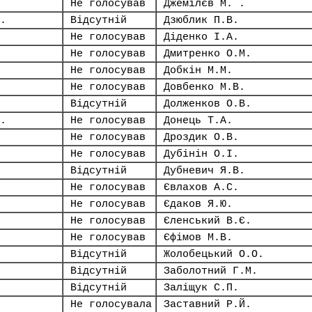
Не голосував
Джемілєв М. .
.
Відсутній
Дзюблик П.В.
Не голосував
Діденко І.А.
Не голосував
Дмитренко О.М.
Не голосував
Добкін М.М.
Не голосував
Довбенко М.В.
Відсутній
Долженков О.В.
.
Не голосував
Донець Т.А.
Не голосував
Дроздик О.В.
Не голосував
Дубінін О.І.
Відсутній
Дубневич Я.В.
Не голосував
Євлахов А.С.
Не голосував
Єдаков Я.Ю.
Не голосував
Єленський В.Є.
Не голосував
Єфімов М.В.
Відсутній
Жолобецький О.О.
Відсутній
Заболотний Г.М.
Відсутній
Заліщук С.П.
Не голосувала
Заставний Р.Й.