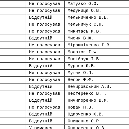
Не голосував
Матузко О.О.
Не голосував
Медуниця О.В.
Відсутній
Мельниченко В.В.
Не голосував
Мельничук С.П.
Не голосував
Микитась М.В.
Відсутній
Мисик В.Ю.
.
Не голосував
Мірошніченко І.В.
Не голосував
Молоток І.Ф.
Не голосував
Мосійчук І.В.
Відсутній
Мураєв Є.В.
Не голосував
Мушак О.П.
Не голосував
Негой Ф.Ф.
Відсутній
Немировський А.В.
Не голосував
Нестеренко В.Г.
Відсутній
Ничипоренко В.М.
Не голосував
Новак Н.В.
Відсутній
Одарченко Ю.В.
Відсутній
Онищенко О.Р.
Утримався
Опанасенко О.В.