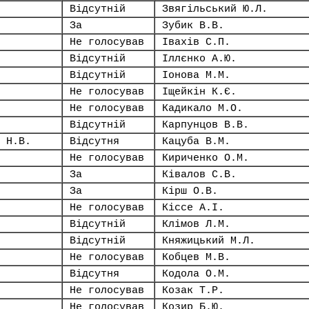
Відсутній
Звягільський Ю.Л.
За
Зубик В.В.
Не голосував
Івахів С.П.
Відсутній
Іллєнко А.Ю.
Відсутній
Іонова М.М.
Не голосував
Іщейкін К.Є.
Не голосував
Кадикало М.О.
Відсутній
Карпунцов В.В.
 Н.В.
Відсутня
Кацуба В.М.
Не голосував
Кириченко О.М.
За
Ківалов С.В.
За
Кірш О.В.
Не голосував
Кіссе А.І.
Відсутній
Клімов Л.М.
Відсутній
Княжицький М.Л.
Не голосував
Кобцев М.В.
Відсутня
Кодола О.М.
Не голосував
Козак Т.Р.
Не голосував
Козир Б.Ю.