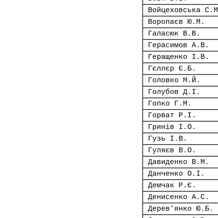
Войцеховська С.М
Воропаєв Ю.М.
Галасюк В.В.
Герасимов А.В.
Геращенко І.В.
Гєллєр Є.Б.
Головко М.Й.
Голубов Д.І.
Гопко Г.М.
Горват Р.І.
Гринів І.О.
Гузь І.В.
Гуляєв В.О.
Давиденко В.М.
Данченко О.І.
Демчак Р.Є.
Денисенко А.С.
Дерев’янко Ю.Б.