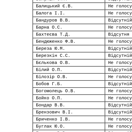
Балицький Є.В.
Не голосу
Балога І.І.
Не голосу
Бандуров В.В.
Відсутній
Барна О.С.
Не голосу
Бахтеєва Т.Д.
Відсутня
Бендюженко Ф.В.
Не голосу
Береза Ю.М.
Відсутній
Березкін С.С.
Відсутній
Бєлькова О.В.
Не голосу
Білий О.П.
Відсутній
Білозір О.В.
Не голосу
Бобов Г.Б.
Відсутній
Богомолець О.В.
Не голосу
Бойко О.П.
Не голосу
Бондар В.В.
Відсутній
Брензович В.І.
Відсутній
Бриченко І.В.
Не голосу
Буглак Ю.О.
Не голосу