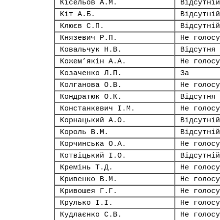
Кісельов А.М.
Відсутній
Кіт А.Б.
Відсутній
Клюєв С.П.
Відсутній
Князевич Р.П.
Не голосу
Ковальчук Н.В.
Відсутня
Кожем’якін А.А.
Не голосу
Козаченко Л.П.
За
Колганова О.В.
Не голосу
Кондратюк О.К.
Відсутня
Констанкевич І.М.
Не голосу
Корнацький А.О.
Відсутній
Король В.М.
Відсутній
Корчинська О.А.
Не голосу
Котвіцький І.О.
Відсутній
Кремінь Т.Д.
Не голосу
Кривенко В.М.
Не голосу
Кривошея Г.Г.
Не голосу
Крулько І.І.
Не голосу
Кудлаєнко С.В.
Не голосу