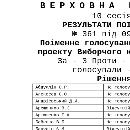
ВЕРХОВНА 
10 сесі
РЕЗУЛЬТАТИ ПО
№ 361 від 0
Поіменне голосуван
проекту Виборчого 
За - 3 Проти -
голосували 
Рішенн
Абдуллін О.Р.
Не голосу
Алєксєєв С.О.
Не голосу
Андрієвський Д.Й.
Не голосу
Арешонков В.Ю.
Відсутній
Артюшенко І.А.
Не голосу
Бабенко В.Б.
Не голосу
Бакулін Є.М.
Відсутній