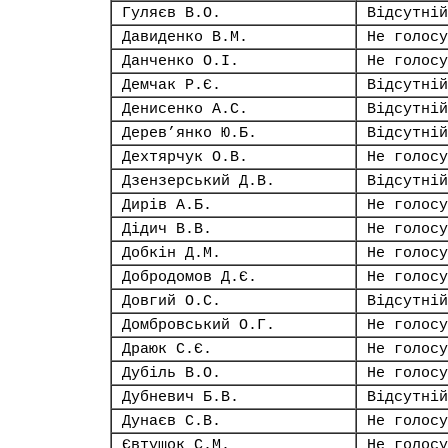
Гуляєв В.О.
Відсутній
Давиденко В.М.
Не голосу
Данченко О.І.
Не голосу
Демчак Р.Є.
Відсутній
Денисенко А.С.
Відсутній
Дерев’янко Ю.Б.
Відсутній
Дехтярчук О.В.
Не голосу
Дзензерський Д.В.
Відсутній
Дирів А.Б.
Не голосу
Дідич В.В.
Не голосу
Добкін Д.М.
Не голосу
Добродомов Д.Є.
Не голосу
Довгий О.С.
Відсутній
Домбровський О.Г.
Не голосу
Драюк С.Є.
Не голосу
Дубіль В.О.
Не голосу
Дубневич Б.В.
Відсутній
Дунаєв С.В.
Не голосу
Євтушок С.М.
Не голосу