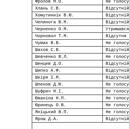
Фролов М.О.
Не голосу
Хлань С.В.
Відсутній
Хомутиннік В.Ю.
Відсутній
Чепинога В.М.
Відсутній
Черненко О.М.
Утримався
Чорновол Т.М.
Відсутня
Чумак В.В.
Не голосу
Шахов С.В.
Відсутній
Шевченко В.Л.
Не голосу
Шенцев Д.О.
Відсутній
Шипко А.Ф.
Відсутній
Шкіря І.М.
Відсутній
Шпенов Д.Ю.
Не голосу
Шуфрич Н.І.
Не голосу
Южаніна Н.П.
Не голосу
Юринець О.В.
Не голосу
Яніцький В.П.
Не голосу
Ярош Д.А.
Відсутній