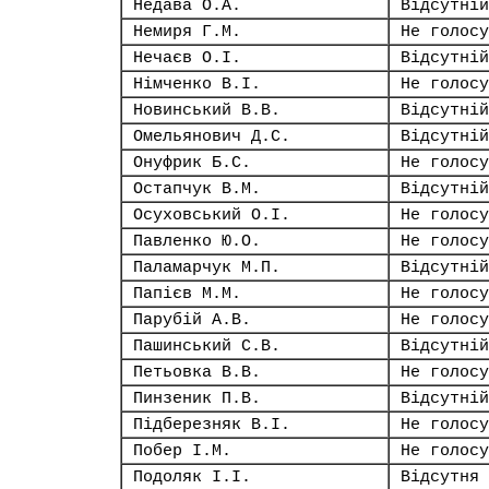
Недава О.А.
Відсутній
Немиря Г.М.
Не голосу
Нечаєв О.І.
Відсутній
Німченко В.І.
Не голосу
Новинський В.В.
Відсутній
Омельянович Д.С.
Відсутній
Онуфрик Б.С.
Не голосу
Остапчук В.М.
Відсутній
Осуховський О.І.
Не голосу
Павленко Ю.О.
Не голосу
Паламарчук М.П.
Відсутній
Папієв М.М.
Не голосу
Парубій А.В.
Не голосу
Пашинський С.В.
Відсутній
Петьовка В.В.
Не голосу
Пинзеник П.В.
Відсутній
Підберезняк В.І.
Не голосу
Побер І.М.
Не голосу
Подоляк І.І.
Відсутня