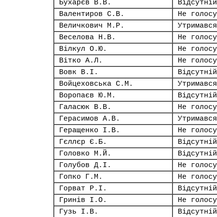
Бухарєв В.В.
Відсутній
Валентиров С.В.
Не голосу
Величкович М.Р.
Утримався
Веселова Н.В.
Не голосу
Вілкул О.Ю.
Не голосу
Вітко А.Л.
Не голосу
Вовк В.І.
Відсутній
Войцеховська С.М.
Утримався
Воропаєв Ю.М.
Відсутній
Галасюк В.В.
Не голосу
Герасимов А.В.
Утримався
Геращенко І.В.
Не голосу
Гєллєр Є.Б.
Відсутній
Головко М.Й.
Відсутній
Голубов Д.І.
Не голосу
Гопко Г.М.
Не голосу
Горват Р.І.
Відсутній
Гринів І.О.
Не голосу
Гузь І.В.
Відсутній