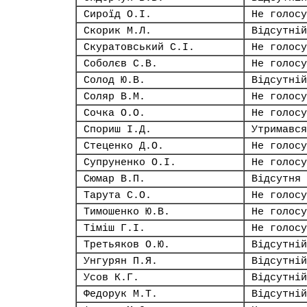
Сироїд О.І.
Не голосу
Скорик М.Л.
Відсутній
Скуратовський С.І.
Не голосу
Соболєв С.В.
Не голосу
Солод Ю.В.
Відсутній
Соляр В.М.
Не голосу
Сочка О.О.
Не голосу
Спориш І.Д.
Утримався
Стеценко Д.О.
Не голосу
Супруненко О.І.
Не голосу
Сюмар В.П.
Відсутня
Тарута С.О.
Не голосу
Тимошенко Ю.В.
Не голосу
Тіміш Г.І.
Не голосу
Третьяков О.Ю.
Відсутній
Унгурян П.Я.
Відсутній
Усов К.Г.
Відсутній
Федорук М.Т.
Відсутній