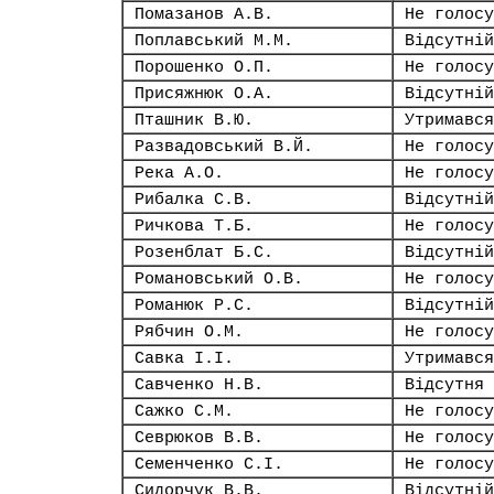
Помазанов А.В.
Не голосу
Поплавський М.М.
Відсутній
Порошенко О.П.
Не голосу
Присяжнюк О.А.
Відсутній
Пташник В.Ю.
Утримався
Развадовський В.Й.
Не голосу
Река А.О.
Не голосу
Рибалка С.В.
Відсутній
Ричкова Т.Б.
Не голосу
Розенблат Б.С.
Відсутній
Романовський О.В.
Не голосу
Романюк Р.С.
Відсутній
Рябчин О.М.
Не голосу
Савка І.І.
Утримався
Савченко Н.В.
Відсутня
Сажко С.М.
Не голосу
Севрюков В.В.
Не голосу
Семенченко С.І.
Не голосу
Сидорчук В.В.
Відсутній