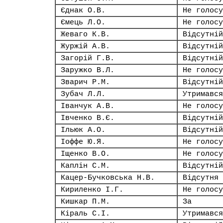
Єднак О.В.
Не голосу
Ємець Л.О.
Не голосу
Жеваго К.В.
Відсутній
Журжій А.В.
Відсутній
Загорій Г.В.
Відсутній
Заружко В.Л.
Не голосу
Зварич Р.М.
Відсутній
Зубач Л.Л.
Утримався
Іванчук А.В.
Не голосу
Івченко В.Є.
Відсутній
Ільюк А.О.
Відсутній
Іоффе Ю.Я.
Не голосу
Іщенко В.О.
Не голосу
Каплін С.М.
Відсутній
Кацер-Бучковська Н.В.
Відсутня
Кириленко І.Г.
Не голосу
Кишкар П.М.
За
Кіраль С.І.
Утримався