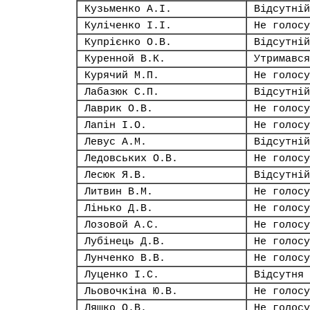
Кузьменко А.І.
Відсутній
Куліченко І.І.
Не голосу
Купрієнко О.В.
Відсутній
Куренной В.К.
Утримався
Курячий М.П.
Не голосу
Лабазюк С.П.
Відсутній
Лаврик О.В.
Не голосу
Лапін І.О.
Не голосу
Левус А.М.
Відсутній
Ледовських О.В.
Не голосу
Лесюк Я.В.
Відсутній
Литвин В.М.
Не голосу
Лінько Д.В.
Не голосу
Лозовой А.С.
Не голосу
Лубінець Д.В.
Не голосу
Лунченко В.В.
Не голосу
Луценко І.С.
Відсутня
Льовочкіна Ю.В.
Не голосу
Ляшко О.В.
Не голосу