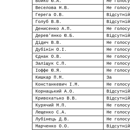
Бойко Ю.А.
Не голосу
Веселова Н.В.
Не голосу
Герега О.В.
Відсутній
Голуб В.В.
Відсутній
Денисенко А.П.
Не голосу
Дерев’янко Ю.Б.
Відсутній
Дідич В.В.
Не голосу
Дубінін О.І.
Не голосу
Єднак О.В.
Не голосу
Заліщук С.П.
Не голосу
Іоффе Ю.Я.
Не голосу
Кишкар П.М.
За
Констанкевич І.М.
Не голосу
Корнацький А.О.
Відсутній
Кривохатько В.В.
Відсутній
Курячий М.П.
Не голосу
Лещенко С.А.
Не голосу
Лубінець Д.В.
Не голосу
Марченко О.О.
Відсутній