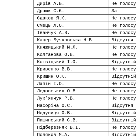
Дирів А.Б.
Не голосу
Драюк С.Є.
За
Єдаков Я.Ю.
Не голосу
Ємець Л.О.
Не голосу
Іванчук А.В.
Не голосу
Кацер-Бучковська Н.В.
Відсутня
Княжицький М.Л.
Не голосу
Колганова О.В.
Не голосу
Котвіцький І.О.
Відсутній
Кривенко В.В.
Не голосу
Кришин О.Ю.
Відсутній
Лапін І.О.
Не голосу
Ледовських О.В.
Не голосу
Лук’янчук Р.В.
Не голосу
Масоріна О.С.
Відсутня
Медуниця О.В.
Відсутній
Пашинський С.В.
Відсутній
Підберезняк В.І.
Не голосу
Поляков М.А.
Відсутній