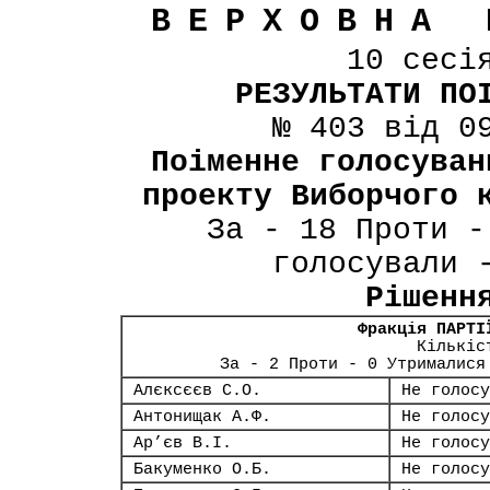
ВЕРХОВНА 
10 сесі
РЕЗУЛЬТАТИ ПО
№ 403 від 0
Поіменне голосуван
проекту Виборчого 
За - 18 Проти -
голосували 
Рішенн
Фракція ПАРТІ
Кількіс
За - 2 Проти - 0 Утрималися
Алєксєєв С.О.
Не голосу
Антонищак А.Ф.
Не голосу
Ар’єв В.І.
Не голосу
Бакуменко О.Б.
Не голосу