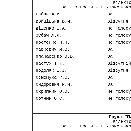
Кількі
За - 8 Проти - 0 Утрималис
Бабак А.В.
За
Войціцька В.М.
Відсутня
Діденко І.А.
Не голосу
Зубач Л.Л.
Не голосу
Костенко П.П.
Не голосу
Маркевич Я.В.
За
Опанасенко О.В.
За
Пастух Т.Т.
Відсутній
Подоляк І.І.
Відсутня
Семенуха Р.С.
За
Сидорович Р.М.
За
Скрипник О.О.
Не голосу
Сотник О.С.
Не голосу
Група "П
Кількі
За - 1 Проти - 0 Утрималис