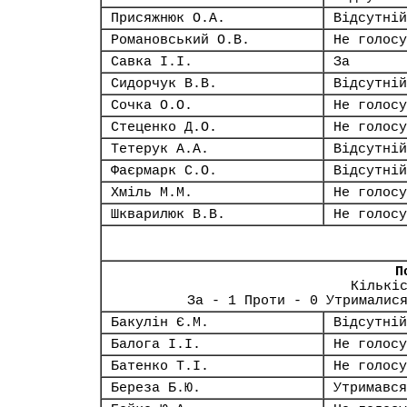
Присяжнюк О.А.
Відсутній
Романовський О.В.
Не голосу
Савка І.І.
За
Сидорчук В.В.
Відсутній
Сочка О.О.
Не голосу
Стеценко Д.О.
Не голосу
Тетерук А.А.
Відсутній
Фаєрмарк С.О.
Відсутній
Хміль М.М.
Не голосу
Шкварилюк В.В.
Не голосу
П
Кількі
За - 1 Проти - 0 Утрималис
Бакулін Є.М.
Відсутній
Балога І.І.
Не голосу
Батенко Т.І.
Не голосу
Береза Б.Ю.
Утримався