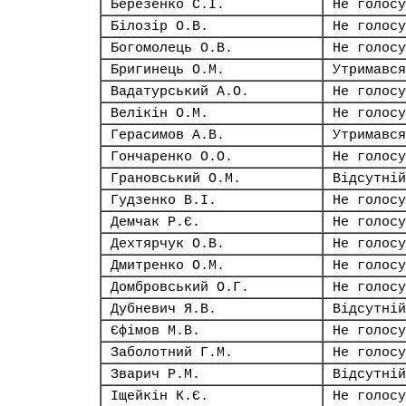
Березенко С.І.
Не голосу
Білозір О.В.
Не голосу
Богомолець О.В.
Не голосу
Бригинець О.М.
Утримався
Вадатурський А.О.
Не голосу
Велікін О.М.
Не голосу
Герасимов А.В.
Утримався
Гончаренко О.О.
Не голосу
Грановський О.М.
Відсутній
Гудзенко В.І.
Не голосу
Демчак Р.Є.
Не голосу
Дехтярчук О.В.
Не голосу
Дмитренко О.М.
Не голосу
Домбровський О.Г.
Не голосу
Дубневич Я.В.
Відсутній
Єфімов М.В.
Не голосу
Заболотний Г.М.
Не голосу
Зварич Р.М.
Відсутній
Іщейкін К.Є.
Не голосу