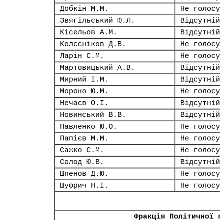
Добкін М.М.
Не голосу
Звягільський Ю.Л.
Відсутній
Кісельов А.М.
Відсутній
Колєсніков Д.В.
Не голосу
Ларін С.М.
Не голосу
Мартовицький А.В.
Відсутній
Мирний І.М.
Відсутній
Мороко Ю.М.
Не голосу
Нечаєв О.І.
Відсутній
Новинський В.В.
Відсутній
Павленко Ю.О.
Не голосу
Папієв М.М.
Не голосу
Сажко С.М.
Не голосу
Солод Ю.В.
Відсутній
Шпенов Д.Ю.
Не голосу
Шуфрич Н.І.
Не голосу
Фракція Політичної 