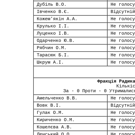
Дубіль В.О.
Не голосу
Івченко В.Є.
Відсутній
Кожем’якін А.А.
Не голосу
Крулько І.І.
Не голосу
Луценко І.В.
Не голосу
Одарченко Ю.В.
Не голосу
Рябчин О.М.
Не голосу
Тарасюк Б.І.
Не голосу
Шкрум А.І.
Не голосу
Фракція Радик
Кількі
За - 0 Проти - 0 Утрималис
Амельченко В.В.
Не голосу
Вовк В.І.
Відсутній
Гулак О.М.
Не голосу
Кириченко О.М.
Не голосу
Кошелєва А.В.
Не голосу
Ленський О.О.
Не голосу