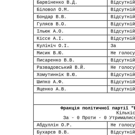
Барвіненко В.Д.
Відсутній
Біловол О.М.
Відсутній
Бондар В.В.
Відсутній
Гуляєв В.О.
Відсутній
Ільюк А.О.
Відсутній
Кіссе А.І.
Відсутній
Кулініч О.І.
За
Мисик В.Ю.
Не голосу
Писаренко В.В.
Відсутній
Развадовський В.Й.
Не голосу
Хомутиннік В.Ю.
Відсутній
Шипко А.Ф.
Відсутній
Яценко А.В.
Відсутній
Фракція політичної партії "
Кількі
За - 0 Проти - 0 Утрималис
Абдуллін О.Р.
Не голосу
Бухарєв В.В.
Відсутній