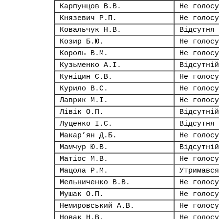
Карпунцов В.В.
Не голосу
Князевич Р.П.
Не голосу
Ковальчук Н.В.
Відсутня
Козир Б.Ю.
Не голосу
Король В.М.
Не голосу
Кузьменко А.І.
Відсутній
Куніцин С.В.
Не голосу
Курило В.С.
Не голосу
Лаврик М.І.
Не голосу
Лівік О.П.
Відсутній
Луценко І.С.
Відсутня
Макар’ян Д.Б.
Не голосу
Мамчур Ю.В.
Відсутній
Матіос М.В.
Не голосу
Мацола Р.М.
Утримався
Мельниченко В.В.
Не голосу
Мушак О.П.
Не голосу
Немировський А.В.
Не голосу
Новак Н.В.
Не голосу