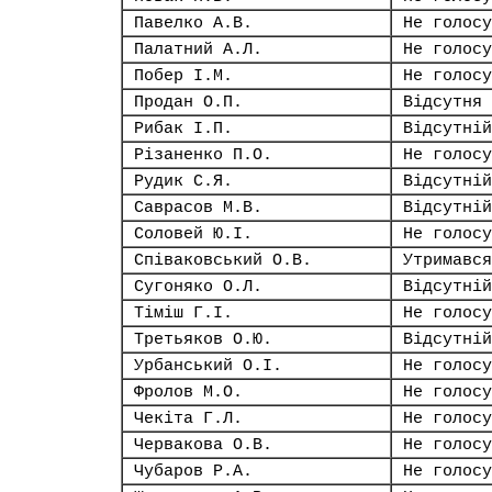
Павелко А.В.
Не голосу
Палатний А.Л.
Не голосу
Побер І.М.
Не голосу
Продан О.П.
Відсутня
Рибак І.П.
Відсутній
Різаненко П.О.
Не голосу
Рудик С.Я.
Відсутній
Саврасов М.В.
Відсутній
Соловей Ю.І.
Не голосу
Співаковський О.В.
Утримався
Сугоняко О.Л.
Відсутній
Тіміш Г.І.
Не голосу
Третьяков О.Ю.
Відсутній
Урбанський О.І.
Не голосу
Фролов М.О.
Не голосу
Чекіта Г.Л.
Не голосу
Червакова О.В.
Не голосу
Чубаров Р.А.
Не голосу