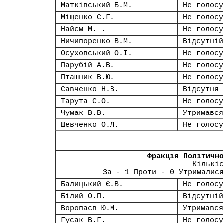
Матківський Б.М.
Не голосу
Міщенко С.Г.
Не голосу
Найєм М. .
Не голосу
Ничипоренко В.М.
Відсутній
Осуховський О.І.
Не голосу
Парубій А.В.
Не голосу
Пташник В.Ю.
Не голосу
Савченко Н.В.
Відсутня
Тарута С.О.
Не голосу
Чумак В.В.
Утримався
Шевченко О.Л.
Не голосу
Фракція Політичн
Кількі
За - 1 Проти - 0 Утрималис
Балицький Є.В.
Не голосу
Білий О.П.
Відсутній
Воропаєв Ю.М.
Утримався
Гусак В.Г.
Не голосу