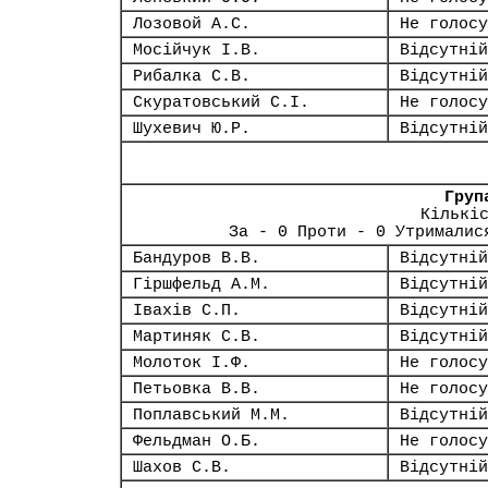
Лозовой А.С.
Не голосу
Мосійчук І.В.
Відсутній
Рибалка С.В.
Відсутній
Скуратовський С.І.
Не голосу
Шухевич Ю.Р.
Відсутній
Груп
Кількі
За - 0 Проти - 0 Утрималис
Бандуров В.В.
Відсутній
Гіршфельд А.М.
Відсутній
Івахів С.П.
Відсутній
Мартиняк С.В.
Відсутній
Молоток І.Ф.
Не голосу
Петьовка В.В.
Не голосу
Поплавський М.М.
Відсутній
Фельдман О.Б.
Не голосу
Шахов С.В.
Відсутній