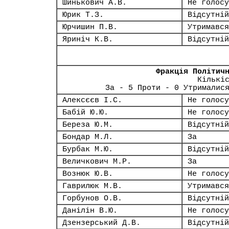
Шинькович А.В.
Не голосу
Юрик Т.З.
Відсутній
Юрчишин П.В.
Утримався
Яриніч К.В.
Відсутній
Фракція Політич
Кількі
За - 5 Проти - 0 Утрималис
Алексєєв І.С.
Не голосу
Бабій Ю.Ю.
Не голосу
Береза Ю.М.
Відсутній
Бондар М.Л.
За
Бурбак М.Ю.
Відсутній
Величкович М.Р.
За
Вознюк Ю.В.
Не голосу
Гаврилюк М.В.
Утримався
Горбунов О.В.
Відсутній
Данілін В.Ю.
Не голосу
Дзензерський Д.В.
Відсутній