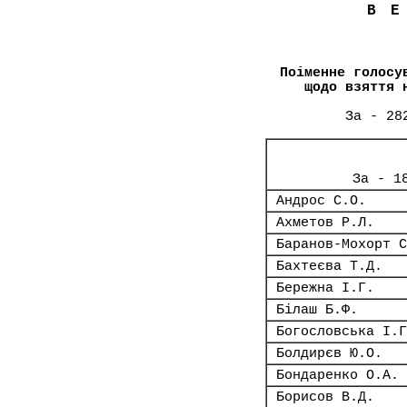
В
Поіменне голосу
щодо взяття 
За - 28
За - 1
Андрос С.О.
Ахметов Р.Л.
Баранов-Мохорт С
Бахтеєва Т.Д.
Бережна І.Г.
Білаш Б.Ф.
Богословська І.Г
Болдирєв Ю.О.
Бондаренко О.А.
Борисов В.Д.