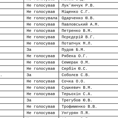
Не голосував
Лук’янчук Р.В.
Не голосував
Міщенко С.Г.
Не голосувала
Одарченко Ю.В.
Не голосував
Павловський А.М.
Не голосував
Петренко В.М.
Не голосував
Пєрєдєрій В.Г.
Не голосував
Потапчук М.Л.
За
Пудов Б.М.
Не голосував
Рябека О.Г.
Не голосував
Семерак О.М.
Не голосував
Сербін Ю.С.
.
За
Соболєв С.В.
Не голосував
Сочка О.О.
Не голосував
Сушкевич В.М.
Не голосував
Терьохін С.А.
За
Трегубов Ю.В.
Не голосував
Трофименко В.В.
Не голосував
Унгурян П.Я.