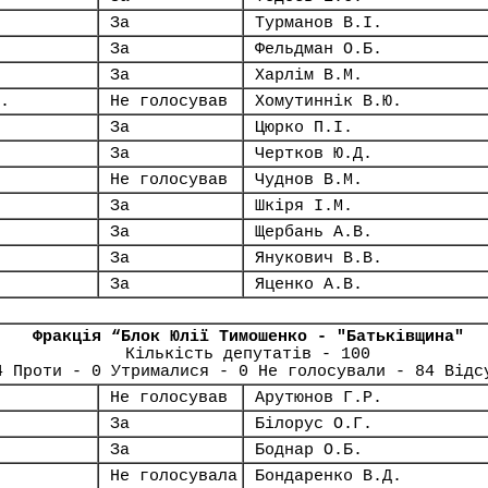
За
Турманов В.І.
За
Фельдман О.Б.
За
Харлім В.М.
.
Не голосував
Хомутиннік В.Ю.
За
Цюрко П.І.
За
Чертков Ю.Д.
Не голосував
Чуднов В.М.
За
Шкіря І.М.
За
Щербань А.В.
За
Янукович В.В.
За
Яценко А.В.
Фракція “Блок Юлії Тимошенко - "Батьківщина"
Кількість депутатів - 100
4 Проти - 0 Утрималися - 0 Не голосували - 84 Відс
Не голосував
Арутюнов Г.Р.
За
Білорус О.Г.
За
Боднар О.Б.
Не голосувала
Бондаренко В.Д.