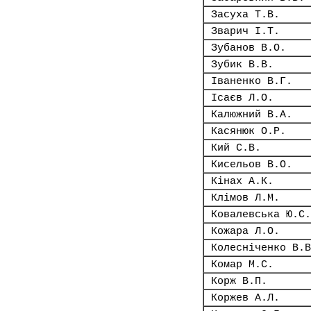
Засуха Т.В.
Зварич І.Т.
Зубанов В.О.
Зубик В.В.
Іваненко В.Г.
Ісаєв Л.О.
Калюжний В.А.
Касянюк О.Р.
Кий С.В.
Кисельов В.О.
Кінах А.К.
Клімов Л.М.
Ковалевська Ю.С.
Кожара Л.О.
Колесніченко В.В
Комар М.С.
Корж В.П.
Коржев А.Л.