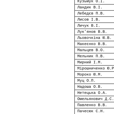
Кузьмук О.І.
Ландик В.І.
Лебедєв П.В.
Лисов І.В.
Личук В.І.
Лук’янов В.В.
Льовочкіна Ю.В.
Макеєнко В.В.
Мальцев В.О.
Мельник П.В.
Мирний І.М.
Мірошниченко Ю.Р
Мороко Ю.М.
Муц О.П.
Надоша О.В.
Нетецька О.А.
Омельянович Д.С.
Павленко В.В.
Пачесюк С.Н.