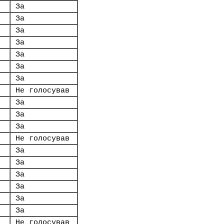
За
За
За
За
За
За
За
Не голосував
За
За
За
Не голосував
За
За
За
За
За
За
Не голосував