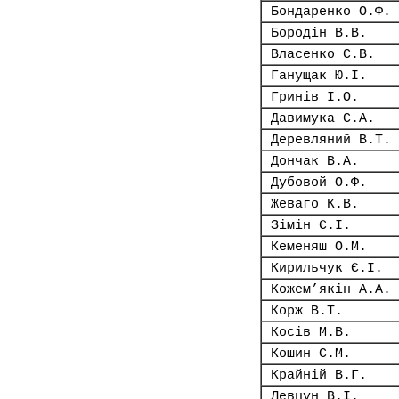
Бондаренко О.Ф.
Бородін В.В.
Власенко С.В.
Ганущак Ю.І.
Гринів І.О.
Давимука С.А.
Деревляний В.Т.
Дончак В.А.
Дубовой О.Ф.
Жеваго К.В.
Зімін Є.І.
Кеменяш О.М.
Кирильчук Є.І.
Кожем’якін А.А.
Корж В.Т.
Косів М.В.
Кошин С.М.
Крайній В.Г.
Левцун В.І.