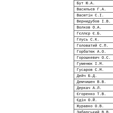
Бут Ю.А.
Васильєв Г.А.
Васютін С.І.
Вернидубов І.В.
Волков О.А.
Гєллєр Є.Б.
Глусь С.К.
Головатий С.П.
Горбатюк А.О.
Горошкевич О.С.
Гуменюк І.М.
Гусаров С.М.
Дейч Б.Д.
Демчишен В.В.
Деркач А.Л.
Єгоренко Т.В.
Єдін О.Й.
Журавко О.В.
Забарський В.В.