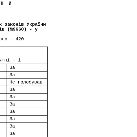
ЇНИ
х законів України
ів (№9660) - у
ого - 420
утні - 1
За
За
Не голосував
За
За
За
За
За
За
За