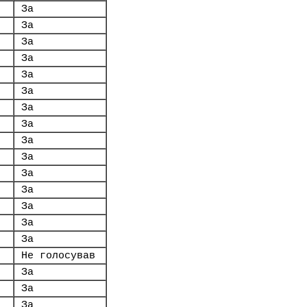
За
За
За
За
За
За
За
За
За
За
За
За
За
За
За
Не голосував
За
За
За