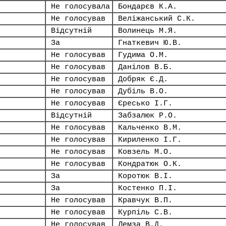
Не голосувала
Бондарєв К.А.
Не голосував
Веліжанський С.К.
Відсутній
Волинець М.Я.
За
Гнаткевич Ю.В.
Не голосував
Гудима О.М.
Не голосував
Данілов В.Б.
Не голосував
Добряк Є.Д.
Не голосував
Дубіль В.О.
Не голосував
Єресько І.Г.
Відсутній
Забзалюк Р.О.
Не голосував
Кальченко В.М.
Не голосував
Кириленко І.Г.
Не голосував
Ковзель М.О.
Не голосував
Кондратюк О.К.
За
Коротюк В.І.
За
Костенко П.І.
Не голосував
Кравчук В.П.
Не голосував
Курпіль С.В.
Не голосував
Лемза В.Д.