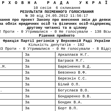
ЕРХОВНА РАДА УКРА
10 сесія 6 скликання
РЕЗУЛЬТАТИ ПОІМЕННОГО ГОЛОСУВАННЯ
№ 30 від 24.05.2012 11:56:17
вання про проект Закону про внесення змін до деяки
на облік юридичних осіб та фізичних осіб-підприємц
другому читанні та в цілому
2 Проти - 0 Утрималися - 0 Не голосували - 138 Всь
Рішення прийнято
Фракція Партії регіонів у Верховній Раді України
Кількість депутатів - 192
83 Проти - 0 Утрималися - 0 Не голосували - 8 Відс
За
Аркаллаєв Н.Г.
За
Баграєв М.Г.
.М.
За
Барвіненко В.Д.
За
Бевзенко В.Ф.
За
Березкін С.С.
За
Білий О.П.
.
За
Богуслаєв В.О.
За
Бондаренко В.В.
За
Бондик В.А.
За
Борт В.П.