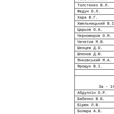
Толстенко В.Л.
Федун О.Л.
Хара В.Г.
Хмельницький В.І
Царьов О.А.
Черноморов О.М.
Чечетов М.В.
Шенцев Д.О.
Шпенов Д.Ю.
Янковський М.А.
Ярощук В.І.
За - 1
Абдуллін О.Р.
Бабенко В.Б.
Бірюк Л.В.
Болюра А.В.