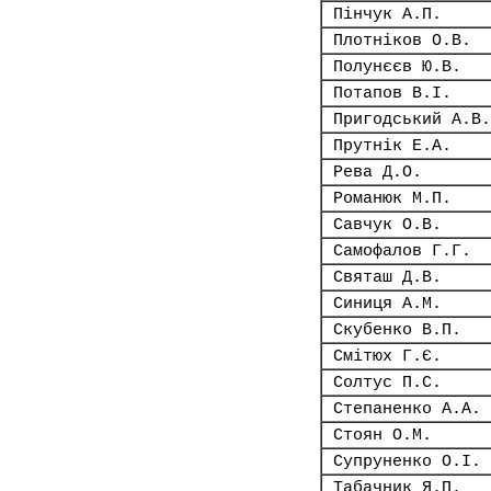
Пінчук А.П.
Плотніков О.В.
Полунєєв Ю.В.
Потапов В.І.
Пригодський А.В.
Прутнік Е.А.
Рева Д.О.
Романюк М.П.
Савчук О.В.
Самофалов Г.Г.
Святаш Д.В.
Синиця А.М.
Скубенко В.П.
Смітюх Г.Є.
Солтус П.С.
Степаненко А.А.
Стоян О.М.
Супруненко О.І.
Табачник Я.П.