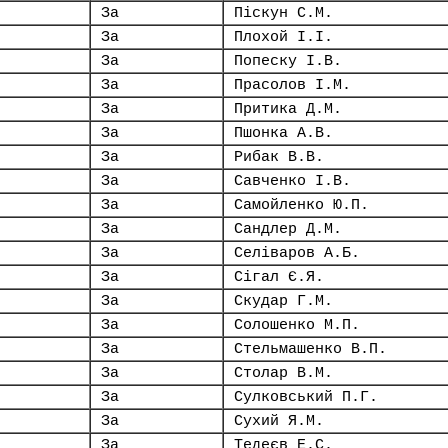
За
Піскун С.М.
За
Плохой І.І.
За
Попеску І.В.
За
Прасолов І.М.
За
Притика Д.М.
За
Пшонка А.В.
За
Рибак В.В.
За
Савченко І.В.
За
Самойленко Ю.П.
За
Сандлер Д.М.
За
Селіваров А.Б.
За
Сігал Є.Я.
За
Скудар Г.М.
За
Солошенко М.П.
За
Стельмашенко В.П.
За
Столар В.М.
За
Сулковський П.Г.
За
Сухий Я.М.
За
Тедеєв Е.С.