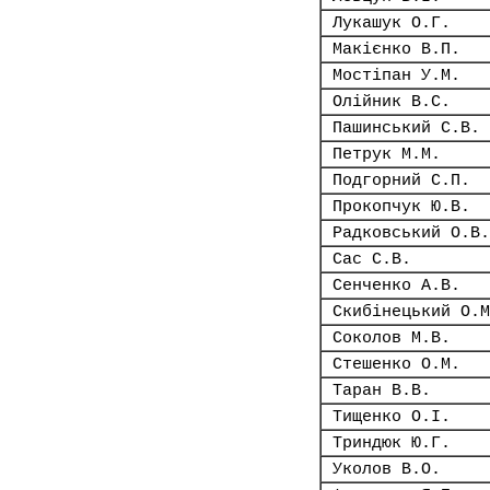
Лукашук О.Г.
Макієнко В.П.
Мостіпан У.М.
Олійник В.С.
Пашинський С.В.
Петрук М.М.
Подгорний С.П.
Прокопчук Ю.В.
Радковський О.В.
Сас С.В.
Сенченко А.В.
Скибінецький О.М
Соколов М.В.
Стешенко О.М.
Таран В.В.
Тищенко О.І.
Триндюк Ю.Г.
Уколов В.О.