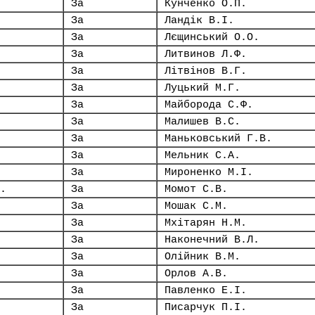
За
Кунченко О.П.
За
Ландік В.І.
За
Лєщинський О.О.
За
Литвинов Л.Ф.
За
Літвінов В.Г.
За
Луцький М.Г.
За
Майборода С.Ф.
За
Малишев В.С.
За
Маньковський Г.В.
За
Мельник С.А.
За
Мироненко М.І.
.
За
Момот С.В.
За
Мошак С.М.
За
Мхітарян Н.М.
За
Наконечний В.Л.
За
Олійник В.М.
За
Орлов А.В.
За
Павленко Е.І.
За
Писарчук П.І.