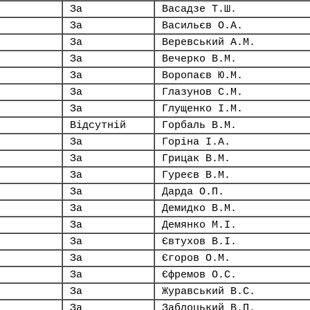
За
Васадзе Т.Ш.
За
Васильєв О.А.
За
Веревський А.М.
За
Вечерко В.М.
За
Воропаєв Ю.М.
За
Глазунов С.М.
За
Глущенко І.М.
Відсутній
Горбаль В.М.
За
Горіна І.А.
За
Грицак В.М.
За
Гуреєв В.М.
За
Дарда О.П.
За
Демидко В.М.
За
Демянко М.І.
За
Євтухов В.І.
За
Єгоров О.М.
За
Єфремов О.С.
За
Журавський В.С.
За
Заблоцький В.П.