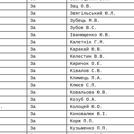
За
Зац О.В.
За
Звягільський Ю.Л.
За
Зубець М.В.
За
Зубов В.С.
За
Іванющенко Ю.В.
За
Калетнік Г.М.
За
Каракай Ю.В.
За
Келестин В.В.
За
Киричок О.Е.
За
Ківалов С.В.
За
Климець П.А.
За
Клюєв С.П.
За
Ковальова Ю.В.
За
Козуб О.А.
.
За
Колоцей Ю.О.
За
Коновалюк В.І.
За
Корж П.П.
За
Кузьменко П.П.