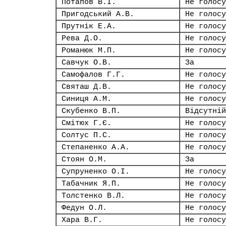
Потапов В.І.
Не голосу
Пригодський А.В.
Не голосу
Прутнік Е.А.
Не голосу
Рева Д.О.
Не голосу
Романюк М.П.
Не голосу
Савчук О.В.
За
Самофалов Г.Г.
Не голосу
Святаш Д.В.
Не голосу
Синиця А.М.
Не голосу
Скубенко В.П.
Відсутній
Смітюх Г.Є.
Не голосу
Солтус П.С.
Не голосу
Степаненко А.А.
Не голосу
Стоян О.М.
За
Супруненко О.І.
Не голосу
Табачник Я.П.
Не голосу
Толстенко В.Л.
Не голосу
Федун О.Л.
Не голосу
Хара В.Г.
Не голосу