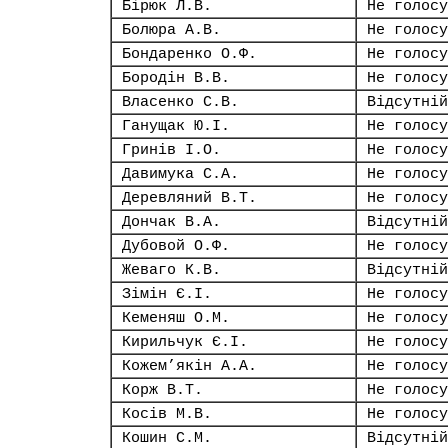
Бірюк Л.В.
Не голосу
Болюра А.В.
Не голосу
Бондаренко О.Ф.
Не голосу
Бородін В.В.
Не голосу
Власенко С.В.
Відсутній
Ганущак Ю.І.
Не голосу
Гринів І.О.
Не голосу
Давимука С.А.
Не голосу
Деревляний В.Т.
Не голосу
Дончак В.А.
Відсутній
Дубовой О.Ф.
Не голосу
Жеваго К.В.
Відсутній
Зімін Є.І.
Не голосу
Кеменяш О.М.
Не голосу
Кирильчук Є.І.
Не голосу
Кожем’якін А.А.
Не голосу
Корж В.Т.
Не голосу
Косів М.В.
Не голосу
Кошин С.М.
Відсутній