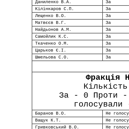
Даниленко В.А.
За
Кілінкаров С.П.
За
Лещенко В.О.
За
Матвєєв В.Г.
За
Найдьонов А.М.
За
Самойлик К.С.
За
Ткаченко О.М.
За
Царьков Є.І.
За
Шмельова С.О.
За
Фракція 
Кількість
За - 0 Проти -
голосували 
Баранов В.О.
Не голосу
Ващук К.Т.
Не голосу
Гривковський В.О.
Не голосу