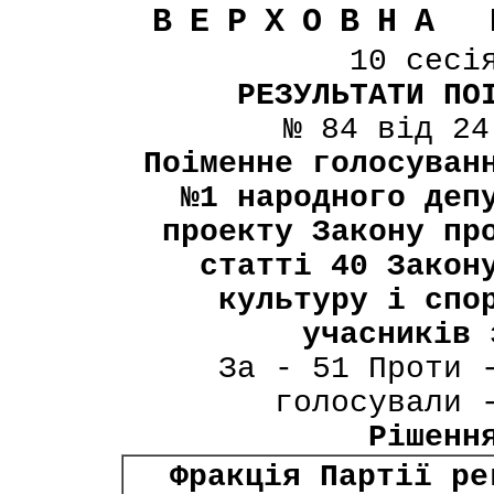
ВЕРХОВНА 
10 сесі
РЕЗУЛЬТАТИ ПО
№ 84 від 24
Поіменне голосуван
№1 народного деп
проекту Закону пр
статті 40 Закон
культуру і спо
учасників 
За - 51 Проти 
голосували 
Рішенн
Фракція Партії ре