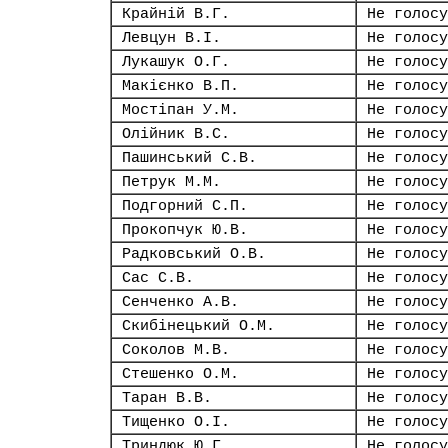
Крайній В.Г.
Не голосу
Левцун В.І.
Не голосу
Лукашук О.Г.
Не голосу
Макієнко В.П.
Не голосу
Мостіпан У.М.
Не голосу
Олійник В.С.
Не голосу
Пашинський С.В.
Не голосу
Петрук М.М.
Не голосу
Подгорний С.П.
Не голосу
Прокопчук Ю.В.
Не голосу
Радковський О.В.
Не голосу
Сас С.В.
Не голосу
Сенченко А.В.
Не голосу
Скибінецький О.М.
Не голосу
Соколов М.В.
Не голосу
Стешенко О.М.
Не голосу
Таран В.В.
Не голосу
Тищенко О.І.
Не голосу
Триндюк Ю.Г.
Не голосу