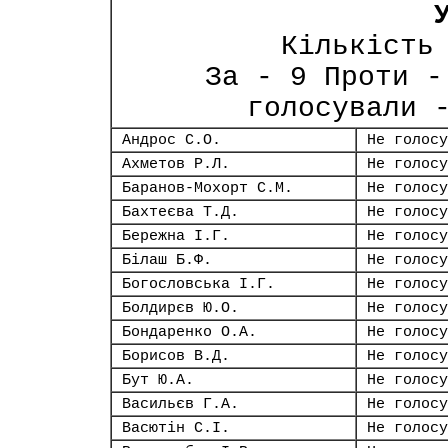
Кількість
За - 9 Проти -
голосували 
Андрос С.О.
Не голосу
Ахметов Р.Л.
Не голосу
Баранов-Мохорт С.М.
Не голосу
Бахтеєва Т.Д.
Не голосу
Бережна І.Г.
Не голосу
Білаш Б.Ф.
Не голосу
Богословська І.Г.
Не голосу
Болдирєв Ю.О.
Не голосу
Бондаренко О.А.
Не голосу
Борисов В.Д.
Не голосу
Бут Ю.А.
Не голосу
Васильєв Г.А.
Не голосу
Васютін С.І.
Не голосу