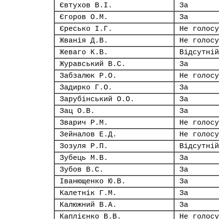
Євтухов В.І.
За
Єгоров О.М.
За
Єресько І.Г.
Не голосу
Жванія Д.В.
Не голосу
Жеваго К.В.
Відсутній
Журавський В.С.
За
Забзалюк Р.О.
Не голосу
Задирко Г.О.
За
Зарубінський О.О.
За
Зац О.В.
За
Зварич Р.М.
Не голосу
Зейналов Е.Д.
Не голосу
Зозуля Р.П.
Відсутній
Зубець М.В.
За
Зубов В.С.
За
Іванющенко Ю.В.
За
Калетнік Г.М.
За
Калюжний В.А.
За
Каплієнко В.В.
Не голосу