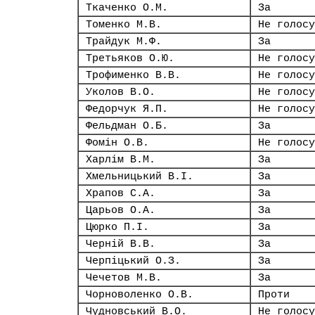
Ткаченко О.М.
За
Томенко М.В.
Не голосу
Трайдук М.Ф.
За
Третьяков О.Ю.
Не голосу
Трофименко В.В.
Не голосу
Уколов В.О.
Не голосу
Федорчук Я.П.
Не голосу
Фельдман О.Б.
За
Фомін О.В.
Не голосу
Харлім В.М.
За
Хмельницький В.І.
За
Храпов С.А.
За
Царьов О.А.
За
Цюрко П.І.
За
Черній В.В.
За
Черпіцький О.З.
За
Чечетов М.В.
За
Чорноволенко О.В.
Проти
Чудновський В.О.
Не голосу