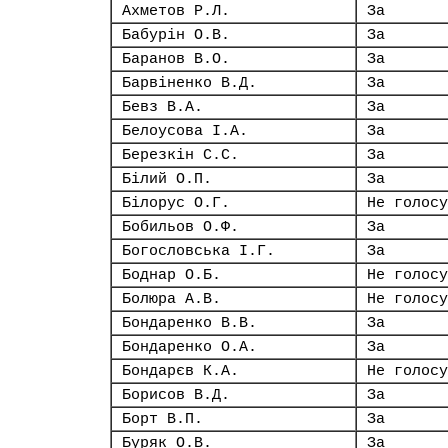
Ахметов Р.Л.
За
Бабурін О.В.
За
Баранов В.О.
За
Барвіненко В.Д.
За
Бевз В.А.
За
Белоусова І.А.
За
Березкін С.С.
За
Білий О.П.
За
Білорус О.Г.
Не голосу
Бобильов О.Ф.
За
Богословська І.Г.
За
Боднар О.Б.
Не голосу
Болюра А.В.
Не голосу
Бондаренко В.В.
За
Бондаренко О.А.
За
Бондарєв К.А.
Не голосу
Борисов В.Д.
За
Борт В.П.
За
Буряк О.В.
За