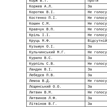
Корж В.Т.
Проти
Коржев А.Л.
За
Коротюк В.І.
Не голосу
Костенко П.І.
Не голосу
Кошин С.М.
Не голосу
Кравчук В.П.
Не голосу
Кріль І.І.
Не голосу
Круць М.Ф.
Відсутній
Кузьмук О.І.
За
Кульчинський М.Г.
Не голосу
Курило В.С.
За
Курпіль С.В.
Не голосу
Ландик В.І.
За
Лебедєв П.В.
За
Лемза В.Д.
Не голосу
Лєщинський О.О.
За
Литвин В.М.
Не голосу
Литвинов Л.Ф.
За
Літвінов В.Г.
За