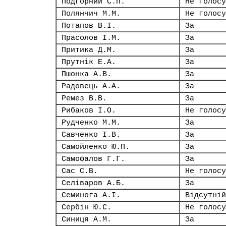
Подгорний С.П.
Не голосу
Полянчич М.М.
Не голосу
Потапов В.І.
За
Прасолов І.М.
За
Притика Д.М.
За
Прутнік Е.А.
За
Пшонка А.В.
За
Радовець А.А.
За
Ремез В.В.
За
Рибаков І.О.
Не голосу
Рудченко М.М.
За
Савченко І.В.
За
Самойленко Ю.П.
За
Самофалов Г.Г.
За
Сас С.В.
Не голосу
Селіваров А.Б.
За
Семинога А.І.
Відсутній
Сербін Ю.С.
Не голосу
Синиця А.М.
За