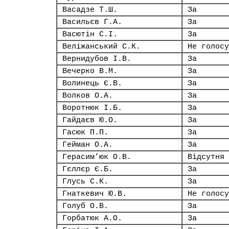
Васадзе Т.Ш.
За
Васильєв Г.А.
За
Васютін С.І.
За
Веліжанський С.К.
Не голосу
Вернидубов І.В.
За
Вечерко В.М.
За
Волинець Є.В.
За
Волков О.А.
За
Воротнюк І.Б.
За
Гайдаєв Ю.О.
За
Гасюк П.П.
За
Гейман О.А.
За
Герасим’юк О.В.
Відсутня
Гєллєр Є.Б.
За
Глусь С.К.
За
Гнаткевич Ю.В.
Не голосу
Голуб О.В.
За
Горбатюк А.О.
За