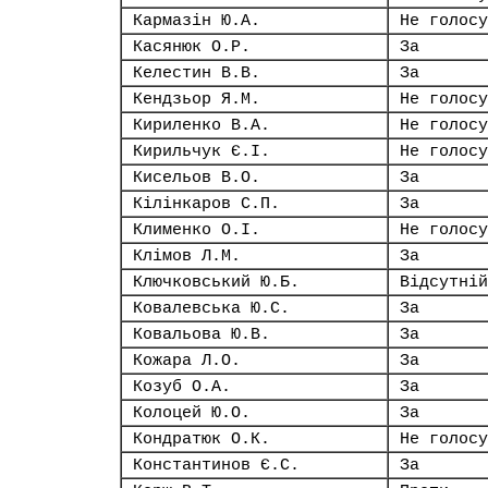
Кармазін Ю.А.
Не голосу
Касянюк О.Р.
За
Келестин В.В.
За
Кендзьор Я.М.
Не голосу
Кириленко В.А.
Не голосу
Кирильчук Є.І.
Не голосу
Кисельов В.О.
За
Кілінкаров С.П.
За
Клименко О.І.
Не голосу
Клімов Л.М.
За
Ключковський Ю.Б.
Відсутній
Ковалевська Ю.С.
За
Ковальова Ю.В.
За
Кожара Л.О.
За
Козуб О.А.
За
Колоцей Ю.О.
За
Кондратюк О.К.
Не голосу
Константинов Є.С.
За