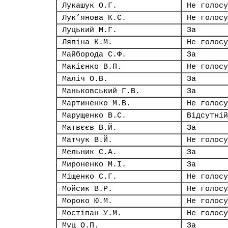
Лукашук О.Г.
Не голосу
Лук’янова К.Є.
Не голосу
Луцький М.Г.
За
Ляпіна К.М.
Не голосу
Майборода С.Ф.
За
Макієнко В.П.
Не голосу
Маліч О.В.
За
Маньковський Г.В.
За
Мартиненко М.В.
Не голосу
Марущенко В.С.
Відсутній
Матвєєв В.Й.
За
Матчук В.Й.
Не голосу
Мельник С.А.
За
Мироненко М.І.
За
Міщенко С.Г.
Не голосу
Мойсик В.Р.
Не голосу
Мороко Ю.М.
Не голосу
Мостіпан У.М.
Не голосу
Муц О.П.
За