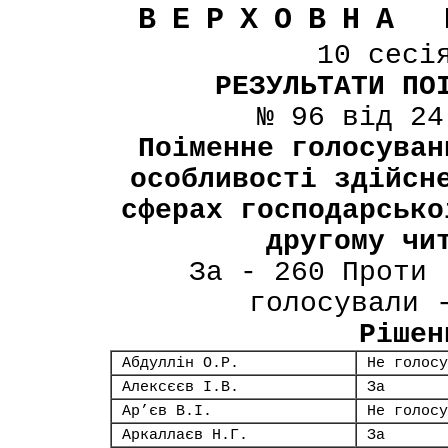
ВЕРХОВНА 
10 сесі
РЕЗУЛЬТАТИ ПО
№ 96 від 24
Поіменне голосуван
особливості здійсн
сферах господарсько
другому чи
За - 260 Проти 
голосували 
Рішен
Абдуллін О.Р.
Не голосу
Алексєєв І.В.
За
Ар’єв В.І.
Не голосу
Аркаллаєв Н.Г.
За