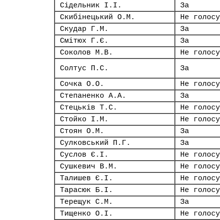
Сідельник І.І.
За
Скибінецький О.М.
Не голосу
Скудар Г.М.
За
Смітюх Г.Є.
За
Соколов М.В.
Не голосу
Солтус П.С.
За
Сочка О.О.
Не голосу
Степаненко А.А.
За
Стецьків Т.С.
Не голосу
Стойко І.М.
Не голосу
Стоян О.М.
За
Сулковський П.Г.
За
Суслов Є.І.
Не голосу
Сушкевич В.М.
Не голосу
Талишев Є.І.
Не голосу
Тарасюк Б.І.
Не голосу
Терещук С.М.
За
Тищенко О.І.
Не голосу