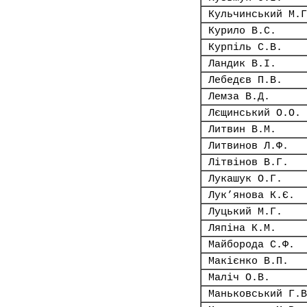
Кульчинський М.Г
Курило В.С.
Курпіль С.В.
Ландик В.І.
Лебедєв П.В.
Лемза В.Д.
Лєщинський О.О.
Литвин В.М.
Литвинов Л.Ф.
Літвінов В.Г.
Лукашук О.Г.
Лук’янова К.Є.
Луцький М.Г.
Ляпіна К.М.
Майборода С.Ф.
Макієнко В.П.
Маліч О.В.
Маньковський Г.В