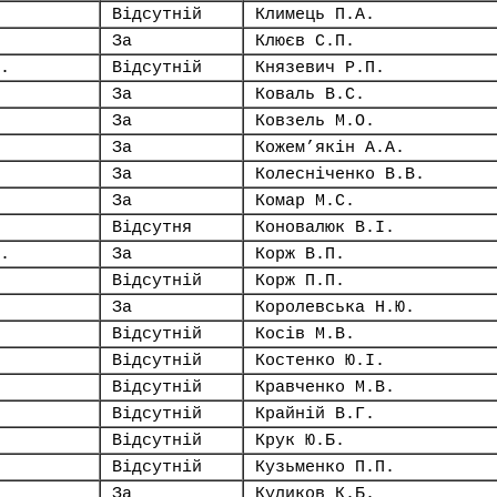
Відсутній
Климець П.А.
За
Клюєв С.П.
.
Відсутній
Князевич Р.П.
За
Коваль В.С.
За
Ковзель М.О.
За
Кожем’якін А.А.
За
Колесніченко В.В.
За
Комар М.С.
Відсутня
Коновалюк В.І.
.
За
Корж В.П.
Відсутній
Корж П.П.
За
Королевська Н.Ю.
Відсутній
Косів М.В.
Відсутній
Костенко Ю.І.
Відсутній
Кравченко М.В.
Відсутній
Крайній В.Г.
Відсутній
Крук Ю.Б.
Відсутній
Кузьменко П.П.
За
Куликов К.Б.