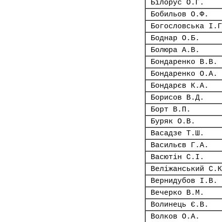
Білорус О.Г.
Бобильов О.Ф.
Богословська І.Г
Боднар О.Б.
Болюра А.В.
Бондаренко В.В.
Бондаренко О.А.
Бондарєв К.А.
Борисов В.Д.
Борт В.П.
Буряк О.В.
Васадзе Т.Ш.
Васильєв Г.А.
Васютін С.І.
Веліжанський С.К
Вернидубов І.В.
Вечерко В.М.
Волинець Є.В.
Волков О.А.