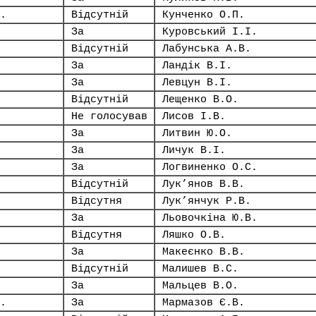
.
Відсутній
Кунченко О.П.
За
Куровський І.І.
Відсутній
Лабунська А.В.
За
Ландік В.І.
За
Левцун В.І.
Відсутній
Лещенко В.О.
Не голосував
Лисов І.В.
За
Литвин Ю.О.
За
Личук В.І.
За
Логвиненко О.С.
Відсутній
Лук’янов В.В.
Відсутня
Лук’янчук Р.В.
За
Льовочкіна Ю.В.
Відсутня
Ляшко О.В.
За
Макеєнко В.В.
Відсутній
Малишев В.С.
За
Мальцев В.О.
.
За
Мармазов Є.В.