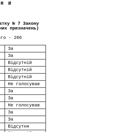
ЇНИ
атку № 7 Закону
них призначень)
ого - 266
За
За
Відсутній
Відсутній
Відсутній
Не голосував
За
За
Не голосував
За
За
Відсутня