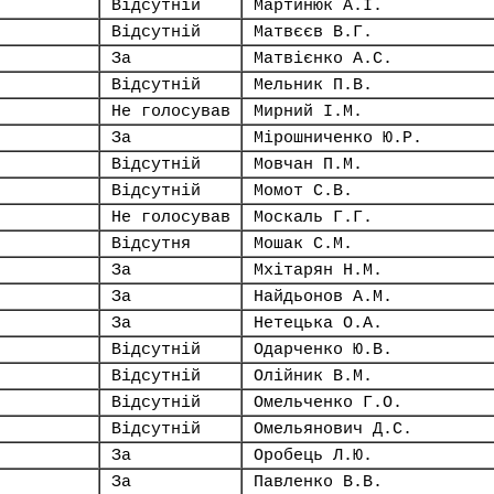
Відсутній
Мартинюк А.І.
Відсутній
Матвєєв В.Г.
За
Матвієнко А.С.
Відсутній
Мельник П.В.
Не голосував
Мирний І.М.
За
Мірошниченко Ю.Р.
Відсутній
Мовчан П.М.
Відсутній
Момот С.В.
Не голосував
Москаль Г.Г.
Відсутня
Мошак С.М.
За
Мхітарян Н.М.
За
Найдьонов А.М.
За
Нетецька О.А.
Відсутній
Одарченко Ю.В.
Відсутній
Олійник В.М.
Відсутній
Омельченко Г.О.
Відсутній
Омельянович Д.С.
За
Оробець Л.Ю.
За
Павленко В.В.