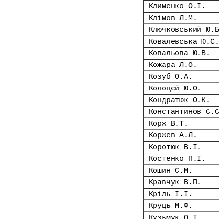
Клименко О.І.
Клімов Л.М.
Ключковський Ю.Б
Ковалевська Ю.С.
Ковальова Ю.В.
Кожара Л.О.
Козуб О.А.
Колоцей Ю.О.
Кондратюк О.К.
Константинов Є.С
Корж В.Т.
Коржев А.Л.
Коротюк В.І.
Костенко П.І.
Кошин С.М.
Кравчук В.П.
Кріль І.І.
Круць М.Ф.
Кузьмук О.І.