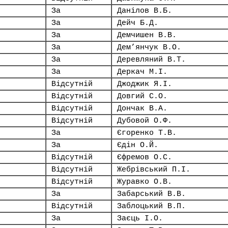
За
Данілов В.Б.
За
Дейч Б.Д.
За
Демчишен В.В.
За
Дем’янчук В.О.
За
Деревляний В.Т.
За
Деркач М.І.
Відсутній
Джоджик Я.І.
Відсутній
Довгий С.О.
Відсутній
Дончак В.А.
Відсутній
Дубовой О.Ф.
За
Єгоренко Т.В.
За
Єдін О.Й.
Відсутній
Єфремов О.С.
Відсутній
Жебрівський П.І.
Відсутній
Журавко О.В.
За
Забарський В.В.
Відсутній
Заблоцький В.П.
За
Заєць І.О.