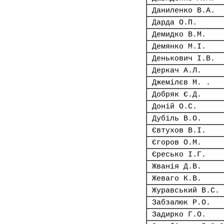
Даниленко В.А.
Дарда О.П.
Демидко В.М.
Демянко М.І.
Денькович І.В.
Деркач А.Л.
Джемілєв М. .
Добряк Є.Д.
Доній О.С.
Дубіль В.О.
Євтухов В.І.
Єгоров О.М.
Єресько І.Г.
Жванія Д.В.
Жеваго К.В.
Журавський В.С.
Забзалюк Р.О.
Задирко Г.О.