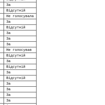
За
Відсутній
Не голосувала
За
Відсутній
За
За
За
Не голосував
Відсутній
За
Відсутній
За
Відсутній
За
За
За
За