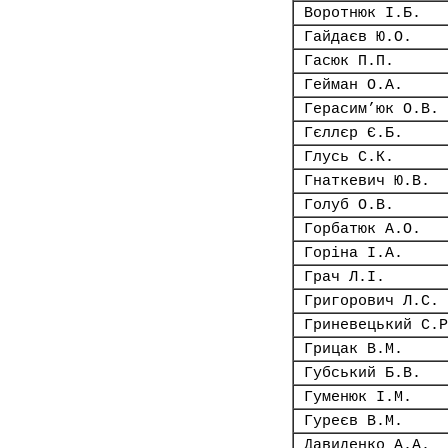
Воротнюк І.Б.
Гайдаєв Ю.О.
Гасюк П.П.
Гейман О.А.
Герасим’юк О.В.
Гєллєр Є.Б.
Глусь С.К.
Гнаткевич Ю.В.
Голуб О.В.
Горбатюк А.О.
Горіна І.А.
Грач Л.І.
Григорович Л.С.
Гриневецький С.Р
Грицак В.М.
Губський Б.В.
Гуменюк І.М.
Гуреєв В.М.
Давиденко А.А.