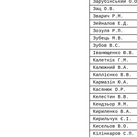
Зарубінський О.О
Зац О.В.
Зварич Р.М.
Зейналов Е.Д.
Зозуля Р.П.
Зубець М.В.
Зубов В.С.
Іванющенко Ю.В.
Калетнік Г.М.
Калюжний В.А.
Каплієнко В.В.
Кармазін Ю.А.
Касянюк О.Р.
Келестин В.В.
Кендзьор Я.М.
Кириленко В.А.
Кирильчук Є.І.
Кисельов В.О.
Кілінкаров С.П.