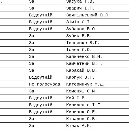
.
За
Засуха Т.В.
За
Зварич І.Т.
Відсутній
Звягільський Ю.Л.
Відсутній
Зімін Є.І.
Відсутній
Зубанов В.О.
За
Зубик В.В.
За
Іваненко В.Г.
За
Ісаєв Л.О.
За
Кальченко В.М.
За
Камчатний В.Г.
За
Каракай Ю.В.
Відсутній
Карпук В.Г.
Не голосував
Катеринчук М.Д.
За
Кеменяш О.М.
Відсутній
Кий С.В.
Відсутній
Кириленко І.Г.
Відсутній
Киричок О.Е.
За
Ківалов С.В.
За
Кінах А.К.