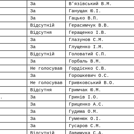
За
В’язівський В.М.
За
Ганущак Ю.І.
За
Гацько В.П.
Відсутній
Герасимчук В.В.
Відсутня
Геращенко І.В.
За
Глазунов С.М.
За
Глущенко І.М.
Відсутній
Головатий С.П.
За
Горбаль В.М.
Не голосував
Гордієнко С.В.
За
Горошкевич О.С.
Не голосував
Гривковський В.О.
Відсутня
Гримчак Ю.М.
.
За
Гринів І.О.
За
Гриценко А.С.
За
Гудима О.М.
За
Гуменюк О.І.
За
Гусаров С.М.
Відсутній
Давимука С.А.