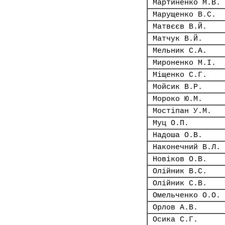
Мартиненко М.В.
Марущенко В.С.
Матвєєв В.Й.
Матчук В.Й.
Мельник С.А.
Мироненко М.І.
Міщенко С.Г.
Мойсик В.Р.
Мороко Ю.М.
Мостіпан У.М.
Муц О.П.
Надоша О.В.
Наконечний В.Л.
Новіков О.В.
Олійник В.С.
Олійник С.В.
Омельченко О.О.
Орлов А.В.
Осика С.Г.