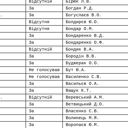
Відсутній
Бірюк Л.В.
За
Богдан Р.Д.
.
За
Богуслаєв В.О.
Відсутня
Болдирєв Ю.О.
Відсутня
Бондар О.М.
За
Бондаренко В.Д.
За
Бондаренко О.Ф.
Відсутній
Бондик В.А.
За
Бородін В.В.
За
Буджерак О.О.
Не голосував
Бут Ю.А.
Не голосував
Василенко С.В.
За
Васильєв О.А.
За
Ващук К.Т.
.
Відсутній
Веревський А.М.
За
Ветвицький Д.О.
За
Власенко С.В.
За
Волинець М.Я.
За
Воропаєв Ю.М.