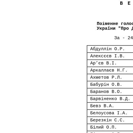
В
Поіменне голо
України "Про 
За - 24
Абдуллін О.Р.
Алексєєв І.В.
Ар’єв В.І.
Аркаллаєв Н.Г.
Ахметов Р.Л.
Бабурін О.В.
Баранов В.О.
Барвіненко В.Д.
Бевз В.А.
Белоусова І.А.
Березкін С.С.
Білий О.П.