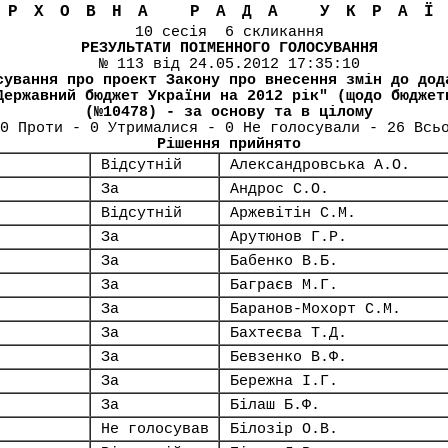
ЕРХОВНА РАДА УКРА
10 сесія 6 скликання
РЕЗУЛЬТАТИ ПОІМЕННОГО ГОЛОСУВАННЯ
№ 113 від 24.05.2012 17:35:10
сування про проект Закону про внесення змін до дод
Державний бюджет України на 2012 рік" (щодо бюджет
(№10478) - за основу та в цілому
0 Проти - 0 Утрималися - 0 Не голосували - 26 Всь
Рішення прийнято
Відсутній
Александровська А.О.
За
Андрос С.О.
Відсутній
Аржевітін С.М.
За
Арутюнов Г.Р.
За
Бабенко В.Б.
За
Баграєв М.Г.
За
Баранов-Мохорт С.М.
За
Бахтеєва Т.Д.
За
Бевзенко В.Ф.
За
Бережна І.Г.
За
Білаш Б.Ф.
Не голосував
Білозір О.В.