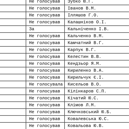
Не голосував
Зубко Ю.Г.
Не голосував
Іванов В.М.
Не голосував
Ілляшов Г.О.
Не голосував
Калашніков О.І.
За
Кальніченко І.В.
Не голосував
Кальченко В.М.
Не голосував
Камчатний В.Г.
Не голосував
Карпук В.Г.
Не голосував
Келестин В.В.
Не голосував
Кендзьор Я.М.
Не голосував
Кириленко В.А.
Не голосував
Кирильчук Є.І.
Не голосувала
Кисельов В.О.
Не голосував
Кілінкаров С.П.
Не голосував
Кічатий Ю.С.
Не голосував
Клімов Л.М.
Не голосував
Ключковський Ю.Б.
Не голосував
Ковалевська Ю.С.
Не голосував
Ковальова Ю.В.