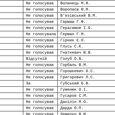
Не голосував
Волинець М.Я.
Не голосував
Воропаєв Ю.М.
Не голосував
В’язівський В.М.
Не голосував
Гармаш Г.Ф.
Не голосував
Герасимов І.О.
Не голосувала
Герман Г.М.
Не голосував
Гірник Є.О.
Не голосував
Глусь С.К.
Не голосував
Гнаткевич Ю.В.
Відсутній
Голуб О.В.
Не голосував
Горбаль В.М.
Не голосував
Горошкевич О.С.
Не голосував
Григорович Л.С.
За
Губський Б.В.
Не голосував
Гуменюк О.І.
Не голосував
Гусаров С.М.
Не голосував
Данілін М.О.
Не голосував
Дарда О.П.
Не голосував
Демидко В.М.