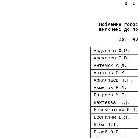
В
Поіменне голос
включені до по
За - 40
Абдуллін О.Р.
Алексєєв І.В.
Антемюк А.Д.
Антіпов О.М.
Аркаллаєв Н.Г.
Ахметов Р.Л.
Баграєв М.Г.
Бахтеєва Т.Д.
Безсмертний Р.П.
Беспалий Б.Я.
Біба В.Т.
Білий О.П.