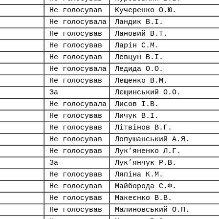
Не голосував
Кучеренко О.Ю.
Не голосувала
Ландик В.І.
Не голосував
Лановий В.Т.
Не голосував
Ларін С.М.
Не голосував
Левцун В.І.
Не голосувала
Ледида О.О.
Не голосував
Лещенко В.М.
За
Лєщинський О.О.
Не голосувала
Лисов І.В.
Не голосував
Личук В.І.
Не голосував
Літвінов В.Г.
Не голосував
Лопушанський А.Я.
Не голосував
Лук’яненко Л.Г.
За
Лук’янчук Р.В.
Не голосував
Ляпіна К.М.
Не голосував
Майборода С.Ф.
Не голосував
Макеєнко В.В.
Не голосував
Малиновський О.П.