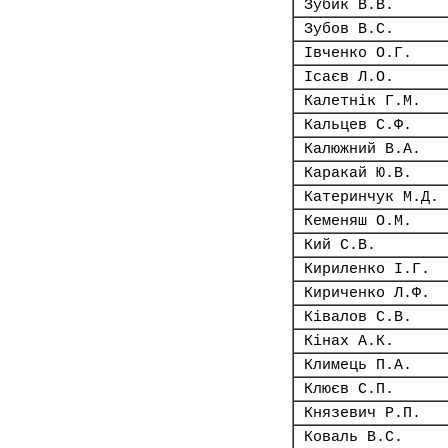
Зубик В.В.
Зубов В.С.
Івченко О.Г.
Ісаєв Л.О.
Калетнік Г.М.
Кальцев С.Ф.
Калюжний В.А.
Каракай Ю.В.
Катеринчук М.Д.
Кеменяш О.М.
Кий С.В.
Кириленко І.Г.
Кириченко Л.Ф.
Ківалов С.В.
Кінах А.К.
Климець П.А.
Клюєв С.П.
Князевич Р.П.
Коваль В.С.