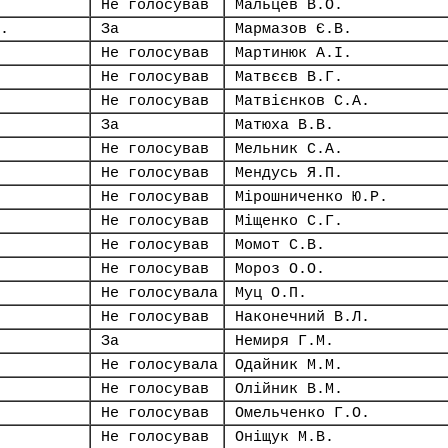
Не голосував
Мальцев В.О.
.
За
Мармазов Є.В.
Не голосував
Мартинюк А.І.
Не голосував
Матвєєв В.Г.
Не голосував
Матвієнков С.А.
За
Матюха В.В.
Не голосував
Мельник С.А.
Не голосував
Мендусь Я.П.
Не голосував
Мірошниченко Ю.Р.
Не голосував
Міщенко С.Г.
Не голосував
Момот С.В.
Не голосував
Мороз О.О.
Не голосувала
Муц О.П.
Не голосував
Наконечний В.Л.
За
Немиря Г.М.
Не голосувала
Одайник М.М.
Не голосував
Олійник В.М.
Не голосував
Омельченко Г.О.
Не голосував
Оніщук М.В.