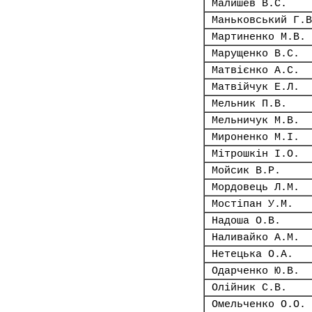
Малишев В.С.
Маньковський Г.В
Мартиненко М.В.
Марущенко В.С.
Матвієнко А.С.
Матвійчук Е.Л.
Мельник П.В.
Мельничук М.В.
Мироненко М.І.
Мітрошкін І.О.
Мойсик В.Р.
Мордовець Л.М.
Мостіпан У.М.
Надоша О.В.
Наливайко А.М.
Нетецька О.А.
Одарченко Ю.В.
Олійник С.В.
Омельченко О.О.