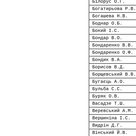
Білорус О.Г.
Богатирьова Р.В.
Богашева Н.В.
Боднар О.Б.
Бокий І.С.
Бондар В.О.
Бондаренко В.В.
Бондаренко О.Ф.
Бондик В.А.
Борисов В.Д.
Борщевський В.В.
Бугаєць А.О.
Бульба С.С.
Буряк О.В.
Васадзе Т.Ш.
Веревський А.М.
Вершиніна І.С.
Видрін Д.Г.
Вінський Й.В.