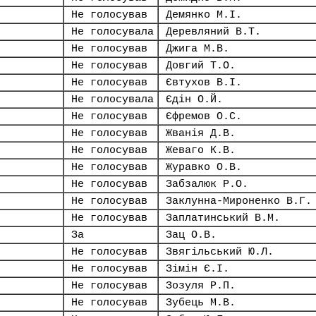
Не голосував
Демянко М.І.
Не голосувала
Деревляний В.Т.
Не голосував
Джига М.В.
Не голосував
Довгий Т.О.
Не голосував
Євтухов В.І.
Не голосувала
Єдін О.Й.
Не голосував
Єфремов О.С.
Не голосував
Жванія Д.В.
Не голосував
Жеваго К.В.
Не голосував
Журавко О.В.
Не голосував
Забзалюк Р.О.
Не голосував
Заклунна-Мироненко В.Г.
Не голосував
Заплатинський В.М.
За
Зац О.В.
Не голосував
Звягільський Ю.Л.
Не голосував
Зімін Є.І.
Не голосував
Зозуля Р.П.
Не голосував
Зубець М.В.