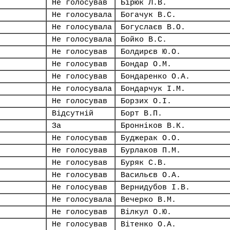
Не голосував
Бірюк Л.В.
Не голосувала
Богачук В.С.
Не голосувала
Богуслаєв В.О.
Не голосувала
Бойко В.С.
Не голосував
Болдирєв Ю.О.
Не голосував
Бондар О.М.
Не голосував
Бондаренко О.А.
Не голосувала
Бондарчук І.М.
Не голосував
Борзих О.І.
Відсутній
Борт В.П.
За
Бронніков В.К.
Не голосував
Буджерак О.О.
Не голосував
Бурлаков П.М.
Не голосував
Буряк С.В.
Не голосував
Васильєв О.А.
Не голосував
Вернидубов І.В.
Не голосувала
Вечерко В.М.
Не голосував
Вілкул О.Ю.
Не голосував
Вітенко О.А.