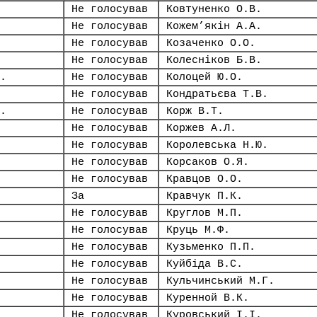
Не голосував
Ковтуненко О.В.
Не голосував
Кожем’якін А.А.
Не голосував
Козаченко О.О.
Не голосував
Колесніков Б.В.
.
Не голосував
Колоцей Ю.О.
Не голосував
Кондратьєва Т.В.
.
Не голосував
Корж В.Т.
Не голосував
Коржев А.Л.
Не голосував
Королевська Н.Ю.
Не голосував
Корсаков О.Я.
Не голосував
Кравцов О.О.
За
Кравчук П.К.
Не голосував
Круглов М.П.
Не голосував
Круць М.Ф.
Не голосував
Кузьменко П.П.
Не голосував
Куйбіда В.С.
Не голосував
Кульчинський М.Г.
Не голосував
Куренной В.К.
Не голосував
Куровський І.І.