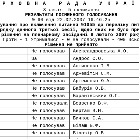
ЕРХОВНА РАДА УКРА
3 сесія 5 скликання
РЕЗУЛЬТАТИ ПОІМЕННОГО ГОЛОСУВАННЯ
№ 60 від 22.02.2007 16:46:25
ування про включення питання №1055 до переліку пи
рядку денного третьої сесії, щодо яких не було пр
рішення на пленарному засіданні 8 лютого 2007 рок
 Проти - 1 Утрималися - 0 Не голосували - 400 Всь
Рішення не прийнято
Не голосував
Александровська А.О.
За
Андрос С.О.
Не голосував
Антипенко І.В.
Не голосував
Аржевітін С.М.
Не голосував
Артеменко Ю.А.
Не голосував
Бабурін О.В.
Не голосував
Баранівський О.П.
Не голосувала
Бевзенко В.Ф.
Не голосував
Берташ В.М.
Не голосував
Бичков С.А.
Не голосував
Білаш Б.Ф.
Не голосував
Білозір О.В.