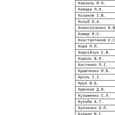
Ковзель М.О.
Кожара Л.О.
Козаков І.В.
Козуб О.А.
Колесніченко В.В
Комар М.С.
Константинов Є.С
Корж П.П.
Корнійчук Є.В.
Король В.М.
Костенко П.І.
Кравченко М.В.
Кріль І.І.
Крук Ю.Б.
Крючков Д.В.
Кузьменко С.Л.
Кукоба А.Т.
Кунченко О.П.
Курило В.С.