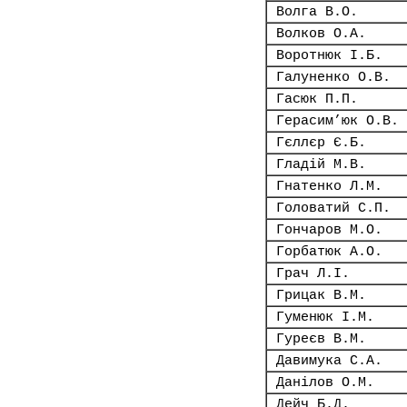
Волга В.О.
Волков О.А.
Воротнюк І.Б.
Галуненко О.В.
Гасюк П.П.
Герасим’юк О.В.
Гєллєр Є.Б.
Гладій М.В.
Гнатенко Л.М.
Головатий С.П.
Гончаров М.О.
Горбатюк А.О.
Грач Л.І.
Грицак В.М.
Гуменюк І.М.
Гуреєв В.М.
Давимука С.А.
Данілов О.М.
Дейч Б.Д.