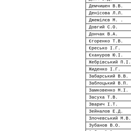
Демчишен В.В.
Денісова Л.Л.
Джемілєв М. .
Довгий С.О.
Дончак В.А.
Єгоренко Т.В.
Єресько І.Г.
Єхануров Ю.І.
Жебрівський П.І.
Жиденко І.Г.
Забарський В.В.
Заблоцький В.П.
Замковенко М.І.
Засуха Т.В.
Зварич І.Т.
Зейналов Е.Д.
Злочевський М.В.
Зубанов В.О.