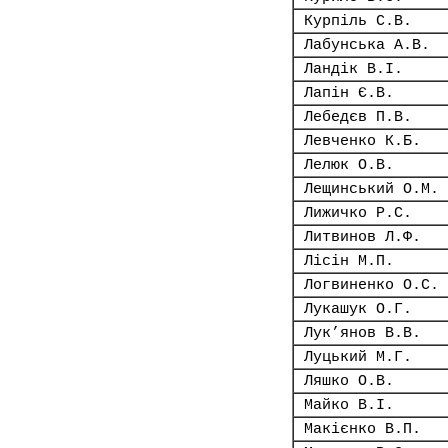
Курпіль С.В.
Лабунська А.В.
Ландік В.І.
Лапін Є.В.
Лебедєв П.В.
Левченко К.Б.
Лелюк О.В.
Лещинський О.М.
Лижичко Р.С.
Литвинов Л.Ф.
Лісін М.П.
Логвиненко О.С.
Лукашук О.Г.
Лук’янов В.В.
Луцький М.Г.
Ляшко О.В.
Майко В.І.
Макієнко В.П.