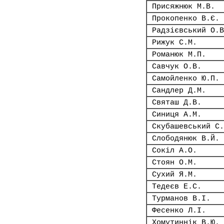
Присяжнюк М.В.
Прокопенко В.Є.
Радзієвський О.В
Рижук С.М.
Романюк М.П.
Савчук О.В.
Самойленко Ю.П.
Сандлер Д.М.
Святаш Д.В.
Синиця А.М.
Скубашевський С.
Слободянюк В.Й.
Сокіл А.О.
Стоян О.М.
Сухий Я.М.
Тедеєв Е.С.
Турманов В.І.
Фесенко Л.І.
Хомутиннік В.Ю.