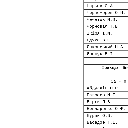
Царьов О.А.
Черноморов О.М.
Чечетов М.В.
Чорновіл Т.В.
Шкіря І.М.
Ядуха В.С.
Янковський М.А.
Ярощук В.І.
Фракція Бл
За - 0
Абдуллін О.Р.
Баграєв М.Г.
Бірюк Л.В.
Бондаренко О.Ф.
Буряк О.В.
Васадзе Т.Ш.