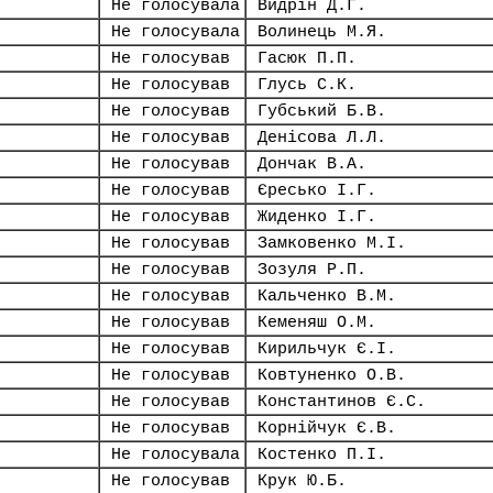
Не голосувала
Видрін Д.Г.
Не голосувала
Волинець М.Я.
Не голосував
Гасюк П.П.
Не голосував
Глусь С.К.
Не голосував
Губський Б.В.
Не голосував
Денісова Л.Л.
Не голосував
Дончак В.А.
Не голосував
Єресько І.Г.
Не голосував
Жиденко І.Г.
Не голосував
Замковенко М.І.
Не голосував
Зозуля Р.П.
Не голосував
Кальченко В.М.
Не голосував
Кеменяш О.М.
Не голосував
Кирильчук Є.І.
Не голосував
Ковтуненко О.В.
Не голосував
Константинов Є.С.
Не голосував
Корнійчук Є.В.
Не голосувала
Костенко П.І.
Не голосував
Крук Ю.Б.