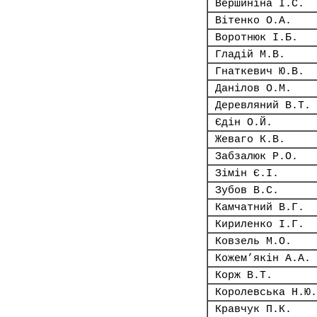
Вершиніна І.С.
Вітенко О.А.
Воротнюк І.Б.
Гладій М.В.
Гнаткевич Ю.В.
Данілов О.М.
Деревляний В.Т.
Єдін О.Й.
Жеваго К.В.
Забзалюк Р.О.
Зімін Є.І.
Зубов В.С.
Камчатний В.Г.
Кириленко І.Г.
Ковзель М.О.
Кожем’якін А.А.
Корж В.Т.
Королевська Н.Ю.
Кравчук П.К.