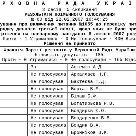
ЕРХОВНА РАДА УКРА
3 сесія 5 скликання
РЕЗУЛЬТАТИ ПОІМЕННОГО ГОЛОСУВАННЯ
№ 60 від 22.02.2007 16:46:25
ування про включення питання №1055 до переліку пи
рядку денного третьої сесії, щодо яких не було пр
рішення на пленарному засіданні 8 лютого 2007 рок
 Проти - 1 Утрималися - 0 Не голосували - 400 Всь
Рішення не прийнято
Фракція Партії регіонів у Верховній Раді України
Кількість депутатів - 185
 Проти - 0 Утрималися - 0 Не голосували - 165 Відс
За
Антемюк А.Д.
Не голосувала
Аркаллаєв Н.Г.
Не голосував
Бахтеєва Т.Д.
Не голосував
Берташ В.М.
Не голосував
Білаш Б.Ф.
Не голосував
Богатирьова Р.В.
Не голосував
Болдирєв Ю.О.
Не голосував
Бондаренко В.В.
Не голосувала
Бондик В.А.
Не голосував
Бронніков В.К.