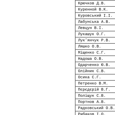
Крючков Д.В.
Куренной В.К.
Куровський І.І.
Лабунська А.В.
Левцун В.І.
Лукашук О.Г.
Лук’янчук Р.В.
Ляшко О.В.
Міщенко С.Г.
Надоша О.В.
Одарченко Ю.В.
Олійник С.В.
Осика С.Г.
Петренко В.М.
Пєрєдєрій В.Г.
Поліщук С.В.
Портнов А.В.
Радковський О.В.
Рибаков І.О.