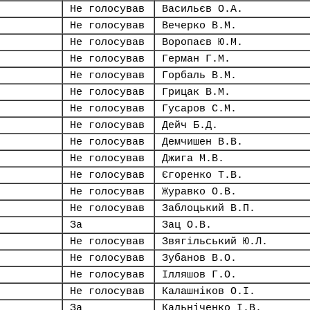
Не голосував
Васильєв О.А.
Не голосував
Вечерко В.М.
Не голосував
Воропаєв Ю.М.
Не голосував
Герман Г.М.
Не голосував
Горбаль В.М.
Не голосував
Грицак В.М.
Не голосував
Гусаров С.М.
Не голосував
Дейч Б.Д.
Не голосував
Демчишен В.В.
Не голосував
Джига М.В.
Не голосував
Єгоренко Т.В.
Не голосував
Журавко О.В.
Не голосував
Заблоцький В.П.
За
Зац О.В.
Не голосував
Звягільський Ю.Л.
Не голосував
Зубанов В.О.
Не голосував
Ілляшов Г.О.
Не голосував
Калашніков О.І.
За
Кальніченко І.В.