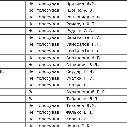
Не голосував
Притика Д.М.
Не голосував
Пшонка А.В.
.
Не голосував
Разгоняєв М.В.
Не голосував
Римарук О.І.
Не голосував
Руднік А.А.
Не голосував
Саламатін Д.А.
Не голосував
Самофалов Г.Г.
Не голосував
Сафіуллін Р.С.
Не голосував
Селіваров А.Б.
Не голосував
Сівкович В.Л.
В.
Не голосував
Скудар Г.М.
Не голосував
Смітюх Г.Є.
Не голосував
Солтус П.С.
За
Сулковський П.Г.
За
Табачнік Я.П.
Не голосував
Тихонов В.М.
Не голосував
Фалько В.І.
Не голосував
Хара В.Г.
Не голосував
Цапюк С.К.