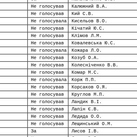
Не голосував
Калюжний В.А.
Не голосував
Кий С.В.
Не голосувала
Кисельов В.О.
Не голосував
Кічатий Ю.С.
Не голосував
Клімов Л.М.
Не голосував
Ковалевська Ю.С.
Не голосувала
Кожара Л.О.
Не голосував
Козуб О.А.
Не голосував
Колесніченко В.В.
Не голосував
Комар М.С.
Не голосувала
Корж П.П.
Не голосував
Корсаков О.Я.
Не голосував
Круглов М.П.
Не голосував
Ландик В.І.
Не голосував
Лапін Є.В.
Не голосував
Ледида О.О.
Не голосував
Лещинський О.М.
За
Лисов І.В.