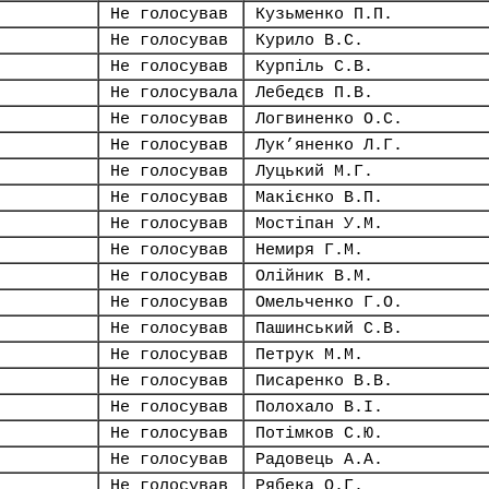
Не голосував
Кузьменко П.П.
Не голосував
Курило В.С.
Не голосував
Курпіль С.В.
Не голосувала
Лебедєв П.В.
Не голосував
Логвиненко О.С.
Не голосував
Лук’яненко Л.Г.
Не голосував
Луцький М.Г.
Не голосував
Макієнко В.П.
Не голосував
Мостіпан У.М.
Не голосував
Немиря Г.М.
Не голосував
Олійник В.М.
Не голосував
Омельченко Г.О.
Не голосував
Пашинський С.В.
Не голосував
Петрук М.М.
Не голосував
Писаренко В.В.
Не голосував
Полохало В.І.
Не голосував
Потімков С.Ю.
Не голосував
Радовець А.А.
Не голосував
Рябека О.Г.