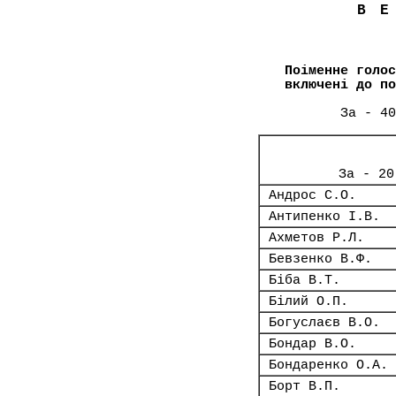
В
Поіменне голос
включені до по
За - 40
За - 20
Андрос С.О.
Антипенко І.В.
Ахметов Р.Л.
Бевзенко В.Ф.
Біба В.Т.
Білий О.П.
Богуслаєв В.О.
Бондар В.О.
Бондаренко О.А.
Борт В.П.