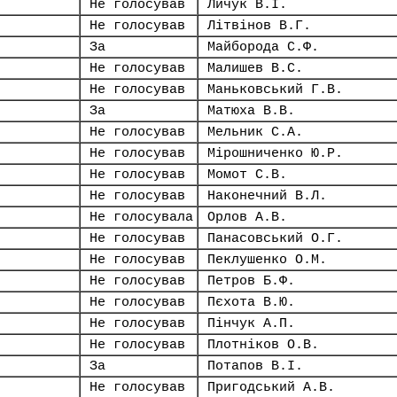
Не голосував
Личук В.І.
Не голосував
Літвінов В.Г.
За
Майборода С.Ф.
Не голосував
Малишев В.С.
Не голосував
Маньковський Г.В.
За
Матюха В.В.
Не голосував
Мельник С.А.
Не голосував
Мірошниченко Ю.Р.
Не голосував
Момот С.В.
Не голосував
Наконечний В.Л.
Не голосувала
Орлов А.В.
Не голосував
Панасовський О.Г.
Не голосував
Пеклушенко О.М.
Не голосував
Петров Б.Ф.
Не голосував
Пєхота В.Ю.
Не голосував
Пінчук А.П.
Не голосував
Плотніков О.В.
За
Потапов В.І.
Не голосував
Пригодський А.В.