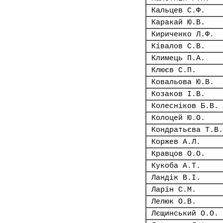
Кальцев С.Ф.
Каракай Ю.В.
Кириченко Л.Ф.
Ківалов С.В.
Климець П.А.
Клюєв С.П.
Ковальова Ю.В.
Козаков І.В.
Колесніков Б.В.
Колоцей Ю.О.
Кондратьєва Т.В.
Коржев А.Л.
Кравцов О.О.
Кукоба А.Т.
Ландік В.І.
Ларін С.М.
Лелюк О.В.
Лєщинський О.О.