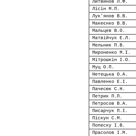
Литвинов Л.Ф.
Лісін М.П.
Лук’янов В.В.
Макеєнко В.В.
Мальцев В.О.
Матвійчук Е.Л.
Мельник П.В.
Мироненко М.І.
Мітрошкін І.О.
Муц О.П.
Нетецька О.А.
Павленко Е.І.
Пачесюк С.Н.
Петрик П.П.
Петросов В.А.
Писарчук П.І.
Піскун С.М.
Попеску І.В.
Прасолов І.М.