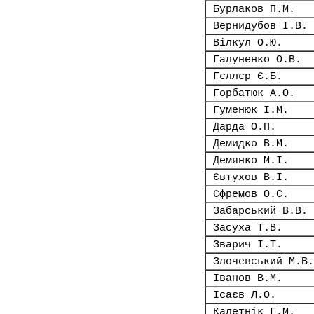
Бурлаков П.М.
Вернидубов І.В.
Вілкул О.Ю.
Галуненко О.В.
Гєллєр Є.Б.
Горбатюк А.О.
Гуменюк І.М.
Дарда О.П.
Демидко В.М.
Демянко М.І.
Євтухов В.І.
Єфремов О.С.
Забарський В.В.
Засуха Т.В.
Зварич І.Т.
Злочевський М.В.
Іванов В.М.
Ісаєв Л.О.
Калетнік Г.М.