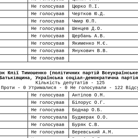
Не голосував
Цюрко П.І.
Не голосував
Чертков Ю.Д.
Не голосував
Чмир Ю.П.
Не голосував
Шенцев Д.О.
Не голосував
Щербань А.В.
Не голосував
Якименко М.Є.
Не голосував
Янукович В.В.
Не голосував
ок Юлії Тимошенко (політичних партій Всеукраїнське
Батьківщина, Українська соціал-демократична партія
Кількість депутатів - 125
 Проти - 0 Утрималися - 0 Не голосували - 122 Відс
Не голосував
Антіпов О.М.
Не голосував
Білорус О.Г.
Не голосував
Боднар О.Б.
Не голосувала
Буджерак О.О.
Не голосував
Буряк С.В.
Не голосував
Веревський А.М.