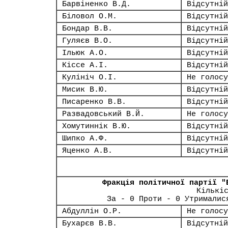
Барвіненко В.Д.
Відсутній
Біловол О.М.
Відсутній
Бондар В.В.
Відсутній
Гуляєв В.О.
Відсутній
Ільюк А.О.
Відсутній
Кіссе А.І.
Відсутній
Кулініч О.І.
Не голосу
Мисик В.Ю.
Відсутній
Писаренко В.В.
Відсутній
Развадовський В.Й.
Не голосу
Хомутиннік В.Ю.
Відсутній
Шипко А.Ф.
Відсутній
Яценко А.В.
Відсутній
Фракція політичної партії "
Кількі
За - 0 Проти - 0 Утрималис
Абдуллін О.Р.
Не голосу
Бухарєв В.В.
Відсутній