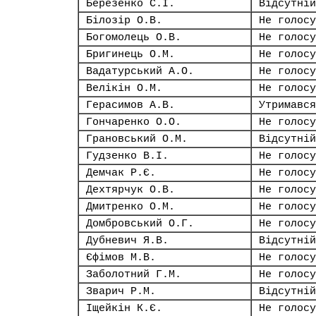
Березенко С.І.
Відсутній
Білозір О.В.
Не голосу
Богомолець О.В.
Не голосу
Бригинець О.М.
Не голосу
Вадатурський А.О.
Не голосу
Велікін О.М.
Не голосу
Герасимов А.В.
Утримався
Гончаренко О.О.
Не голосу
Грановський О.М.
Відсутній
Гудзенко В.І.
Не голосу
Демчак Р.Є.
Не голосу
Дехтярчук О.В.
Не голосу
Дмитренко О.М.
Не голосу
Домбровський О.Г.
Не голосу
Дубневич Я.В.
Відсутній
Єфімов М.В.
Не голосу
Заболотний Г.М.
Не голосу
Зварич Р.М.
Відсутній
Іщейкін К.Є.
Не голосу