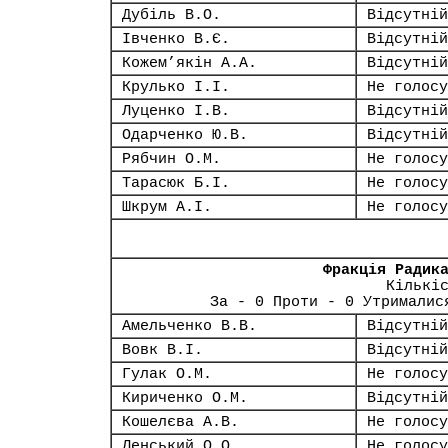
Дубіль В.О.
Відсутній
Івченко В.Є.
Відсутній
Кожем’якін А.А.
Відсутній
Крулько І.І.
Не голосу
Луценко І.В.
Відсутній
Одарченко Ю.В.
Відсутній
Рябчин О.М.
Не голосу
Тарасюк Б.І.
Не голосу
Шкрум А.І.
Не голосу
Фракція Радик
Кількі
За - 0 Проти - 0 Утрималис
Амельченко В.В.
Відсутній
Вовк В.І.
Відсутній
Гулак О.М.
Не голосу
Кириченко О.М.
Відсутній
Кошелєва А.В.
Не голосу
Ленський О.О.
Не голосу