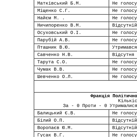
Матківський Б.М.
Не голосу
Міщенко С.Г.
Не голосу
Найєм М. .
Не голосу
Ничипоренко В.М.
Відсутній
Осуховський О.І.
Не голосу
Парубій А.В.
Не голосу
Пташник В.Ю.
Утримався
Савченко Н.В.
Відсутня
Тарута С.О.
Не голосу
Чумак В.В.
Не голосу
Шевченко О.Л.
Не голосу
Фракція Політичн
Кількі
За - 0 Проти - 0 Утрималис
Балицький Є.В.
Не голосу
Білий О.П.
Відсутній
Воропаєв Ю.М.
Відсутній
Гусак В.Г.
Не голосу