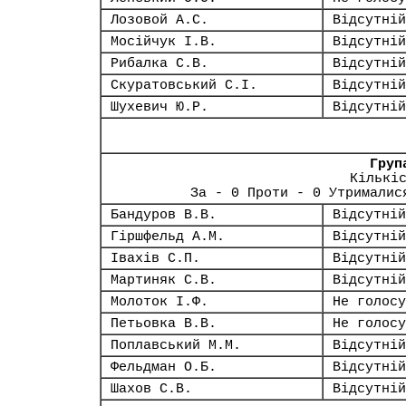
Лозовой А.С.
Відсутній
Мосійчук І.В.
Відсутній
Рибалка С.В.
Відсутній
Скуратовський С.І.
Відсутній
Шухевич Ю.Р.
Відсутній
Груп
Кількі
За - 0 Проти - 0 Утрималис
Бандуров В.В.
Відсутній
Гіршфельд А.М.
Відсутній
Івахів С.П.
Відсутній
Мартиняк С.В.
Відсутній
Молоток І.Ф.
Не голосу
Петьовка В.В.
Не голосу
Поплавський М.М.
Відсутній
Фельдман О.Б.
Відсутній
Шахов С.В.
Відсутній