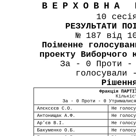
ВЕРХОВНА 
10 сесі
РЕЗУЛЬТАТИ ПО
№ 187 від 1
Поіменне голосуван
проекту Виборчого 
За - 0 Проти -
голосували 
Рішенн
Фракція ПАРТІ
Кількіс
За - 0 Проти - 0 Утрималис
Алєксєєв С.О.
Не голосу
Антонищак А.Ф.
Не голосу
Ар’єв В.І.
Не голосу
Бакуменко О.Б.
Не голосу