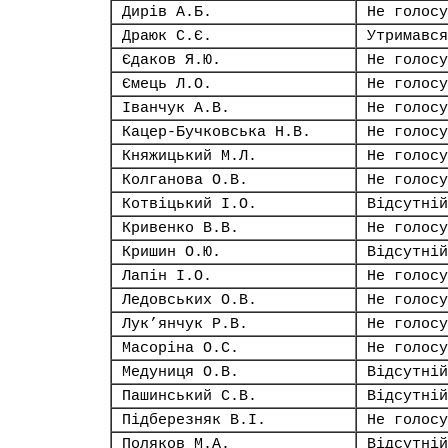
Дирів А.Б.
Не голосу
Драюк С.Є.
Утримався
Єдаков Я.Ю.
Не голосу
Ємець Л.О.
Не голосу
Іванчук А.В.
Не голосу
Кацер-Бучковська Н.В.
Не голосу
Княжицький М.Л.
Не голосу
Колганова О.В.
Не голосу
Котвіцький І.О.
Відсутній
Кривенко В.В.
Не голосу
Кришин О.Ю.
Відсутній
Лапін І.О.
Не голосу
Ледовських О.В.
Не голосу
Лук’янчук Р.В.
Не голосу
Масоріна О.С.
Не голосу
Медуниця О.В.
Відсутній
Пашинський С.В.
Відсутній
Підберезняк В.І.
Не голосу
Поляков М.А.
Відсутній