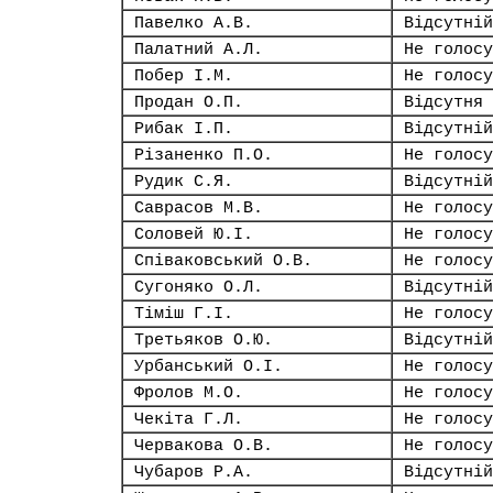
Павелко А.В.
Відсутній
Палатний А.Л.
Не голосу
Побер І.М.
Не голосу
Продан О.П.
Відсутня
Рибак І.П.
Відсутній
Різаненко П.О.
Не голосу
Рудик С.Я.
Відсутній
Саврасов М.В.
Не голосу
Соловей Ю.І.
Не голосу
Співаковський О.В.
Не голосу
Сугоняко О.Л.
Відсутній
Тіміш Г.І.
Не голосу
Третьяков О.Ю.
Відсутній
Урбанський О.І.
Не голосу
Фролов М.О.
Не голосу
Чекіта Г.Л.
Не голосу
Червакова О.В.
Не голосу
Чубаров Р.А.
Відсутній