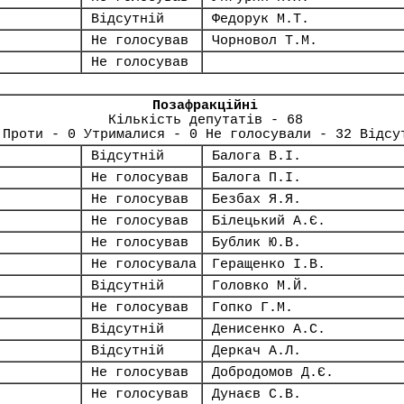
Відсутній
Федорук М.Т.
Не голосував
Чорновол Т.М.
Не голосував
Позафракційні
Кількість депутатів - 68
 Проти - 0 Утрималися - 0 Не голосували - 32 Відсу
Відсутній
Балога В.І.
Не голосував
Балога П.І.
Не голосував
Безбах Я.Я.
Не голосував
Білецький А.Є.
Не голосував
Бублик Ю.В.
Не голосувала
Геращенко І.В.
Відсутній
Головко М.Й.
Не голосував
Гопко Г.М.
Відсутній
Денисенко А.С.
Відсутній
Деркач А.Л.
Не голосував
Добродомов Д.Є.
Не голосував
Дунаєв С.В.