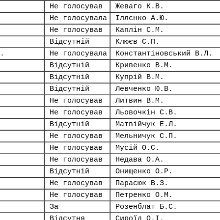
Не голосував
Жеваго К.В.
Не голосувала
Іллєнко А.Ю.
Не голосував
Каплін С.М.
Відсутній
Клюєв С.П.
.
Не голосувала
Константіновський В.Л.
Відсутній
Кривенко В.М.
Відсутній
Купрій В.М.
Відсутній
Левченко Ю.В.
Не голосував
Литвин В.М.
Не голосував
Льовочкін С.В.
Відсутній
Матвійчук Е.Л.
Не голосував
Мельничук С.П.
Не голосував
Мусій О.С.
Не голосував
Недава О.А.
Відсутній
Онищенко О.Р.
Не голосував
Парасюк В.З.
Не голосував
Петренко О.М.
За
Розенблат Б.С.
Відсутня
Сироїд О.І.