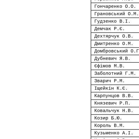
Гончаренко О.О.
Грановський О.М.
Гудзенко В.І.
Демчак Р.Є.
Дехтярчук О.В.
Дмитренко О.М.
Домбровський О.Г
Дубневич Я.В.
Єфімов М.В.
Заболотний Г.М.
Зварич Р.М.
Іщейкін К.Є.
Карпунцов В.В.
Князевич Р.П.
Ковальчук Н.В.
Козир Б.Ю.
Король В.М.
Кузьменко А.І.