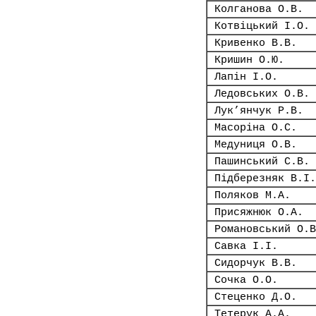
Колганова О.В.
Котвіцький І.О.
Кривенко В.В.
Кришин О.Ю.
Лапін І.О.
Ледовських О.В.
Лук’янчук Р.В.
Масоріна О.С.
Медуниця О.В.
Пашинський С.В.
Підберезняк В.І.
Поляков М.А.
Присяжнюк О.А.
Романовський О.В
Савка І.І.
Сидорчук В.В.
Сочка О.О.
Стеценко Д.О.
Тетерук А.А.