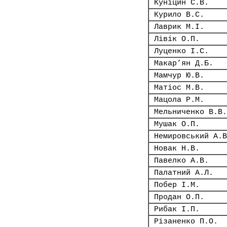
Куніцин С.В.
Курило В.С.
Лаврик М.І.
Лівік О.П.
Луценко І.С.
Макар’ян Д.Б.
Мамчур Ю.В.
Матіос М.В.
Мацола Р.М.
Мельниченко В.В.
Мушак О.П.
Немировський А.В
Новак Н.В.
Павелко А.В.
Палатний А.Л.
Побер І.М.
Продан О.П.
Рибак І.П.
Різаненко П.О.