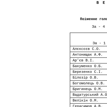
В
Поіменне гол
За - 4 
За - 1
Алєксєєв С.О.
Антонищак А.Ф.
Ар’єв В.І.
Бакуменко О.Б.
Березенко С.І.
Білозір О.В.
Богомолець О.В.
Бригинець О.М.
Вадатурський А.О
Велікін О.М.
Герасимов А.В.