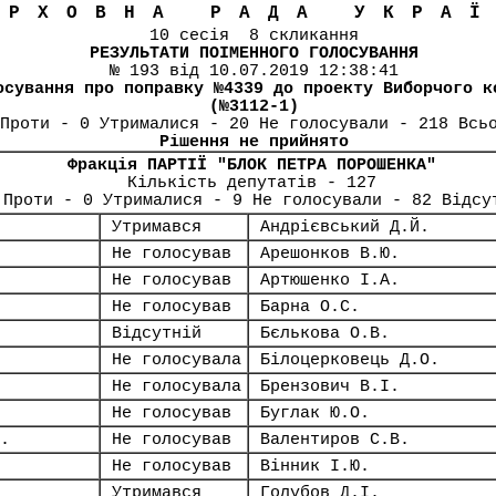
ЕРХОВНА РАДА УКРА
10 сесія 8 скликання
РЕЗУЛЬТАТИ ПОІМЕННОГО ГОЛОСУВАННЯ
№ 193 від 10.07.2019 12:38:41
осування про поправку №4339 до проекту Виборчого к
(№3112-1)
Проти - 0 Утрималися - 20 Не голосували - 218 Всь
Рішення не прийнято
Фракція ПАРТІЇ "БЛОК ПЕТРА ПОРОШЕНКА"
Кількість депутатів - 127
 Проти - 0 Утрималися - 9 Не голосували - 82 Відсу
Утримався
Андрієвський Д.Й.
Не голосував
Арешонков В.Ю.
Не голосував
Артюшенко І.А.
Не голосував
Барна О.С.
Відсутній
Бєлькова О.В.
Не голосувала
Білоцерковець Д.О.
Не голосувала
Брензович В.І.
Не голосував
Буглак Ю.О.
.
Не голосував
Валентиров С.В.
Не голосував
Вінник І.Ю.
Утримався
Голубов Д.І.