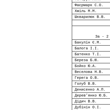
Фаєрмарк С.О.
Хміль М.М.
Шкварилюк В.В.
За - 2
Бакулін Є.М.
Балога І.І.
Батенко Т.І.
Береза Б.Ю.
Бойко Ю.А.
Веселова Н.В.
Герега О.В.
Голуб В.В.
Денисенко А.П.
Дерев’янко Ю.Б.
Дідич В.В.
Дубінін О.І.