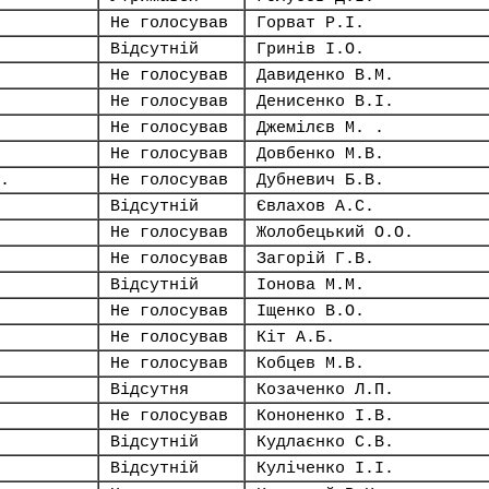
Не голосував
Горват Р.І.
Відсутній
Гринів І.О.
Не голосував
Давиденко В.М.
Не голосував
Денисенко В.І.
Не голосував
Джемілєв М. .
Не голосував
Довбенко М.В.
.
Не голосував
Дубневич Б.В.
Відсутній
Євлахов А.С.
Не голосував
Жолобецький О.О.
Не голосував
Загорій Г.В.
Відсутній
Іонова М.М.
Не голосував
Іщенко В.О.
Не голосував
Кіт А.Б.
Не голосував
Кобцев М.В.
Відсутня
Козаченко Л.П.
Не голосував
Кононенко І.В.
Відсутній
Кудлаєнко С.В.
Відсутній
Куліченко І.І.