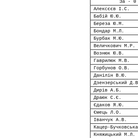
За - 0
Алексєєв І.С.
Бабій Ю.Ю.
Береза Ю.М.
Бондар М.Л.
Бурбак М.Ю.
Величкович М.Р.
Вознюк Ю.В.
Гаврилюк М.В.
Горбунов О.В.
Данілін В.Ю.
Дзензерський Д.В
Дирів А.Б.
Драюк С.Є.
Єдаков Я.Ю.
Ємець Л.О.
Іванчук А.В.
Кацер-Бучковська
Княжицький М.Л.