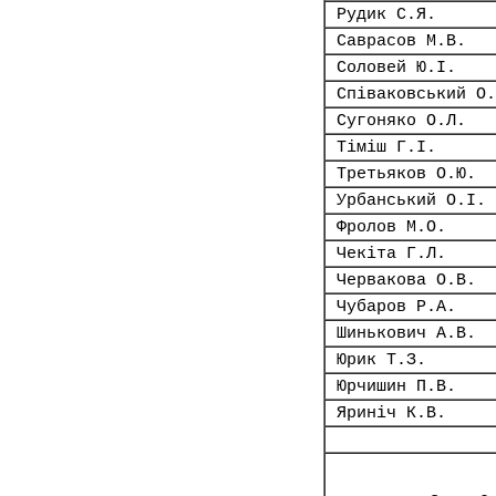
Рудик С.Я.
Саврасов М.В.
Соловей Ю.І.
Співаковський О.
Сугоняко О.Л.
Тіміш Г.І.
Третьяков О.Ю.
Урбанський О.І.
Фролов М.О.
Чекіта Г.Л.
Червакова О.В.
Чубаров Р.А.
Шинькович А.В.
Юрик Т.З.
Юрчишин П.В.
Яриніч К.В.