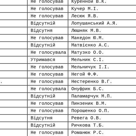
Не голосував
Куренной В.К.
Не голосував
Кучер М.І.
Не голосував
Лесюк Я.В.
Відсутній
Лопушанський А.Я.
Відсутня
Люшняк М.В.
Не голосував
Македон Ю.М.
Відсутній
Матвієнко А.С.
Не голосувала
Матузко О.О.
Утримався
Мельник С.І.
Не голосував
Мельничук І.І.
Не голосував
Негой Ф.Ф.
.
Не голосував
Нестеренко В.Г.
Не голосувала
Онуфрик Б.С.
Відсутній
Паламарчук М.П.
Не голосував
Пинзеник В.М.
Не голосував
Порошенко О.П.
Відсутня
Ревега О.В.
Відсутній
Ричкова Т.Б.
Не голосував
Романюк Р.С.