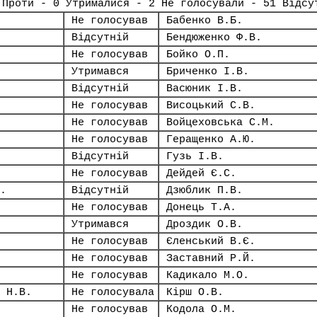
 Проти - 0 Утрималися - 2 Не голосували - 51 Відсу
Не голосував
Бабенко В.Б.
Відсутній
Бендюженко Ф.В.
Не голосував
Бойко О.П.
Утримався
Бриченко І.В.
Відсутній
Васюник І.В.
Не голосував
Висоцький С.В.
Не голосував
Войцеховська С.М.
Не голосував
Геращенко А.Ю.
Відсутній
Гузь І.В.
Не голосував
Дейдей Є.С.
.
Відсутній
Дзюблик П.В.
Не голосував
Донець Т.А.
Утримався
Дроздик О.В.
Не голосував
Єленський В.Є.
Не голосував
Заставний Р.Й.
Не голосував
Кадикало М.О.
 Н.В.
Не голосувала
Кірш О.В.
Не голосував
Кодола О.М.