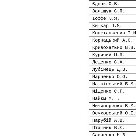
Єднак О.В.
Заліщук С.П.
Іоффе Ю.Я.
Кишкар П.М.
Констанкевич І.М
Корнацький А.О.
Кривохатько В.В.
Курячий М.П.
Лещенко С.А.
Лубінець Д.В.
Марченко О.О.
Матківський Б.М.
Міщенко С.Г.
Найєм М. .
Ничипоренко В.М.
Осуховський О.І.
Парубій А.В.
Пташник В.Ю.
Савченко Н.В.