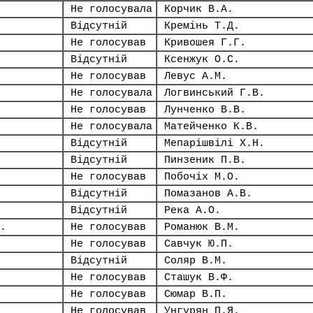
Не голосувала
Корчик В.А.
Відсутній
Кремінь Т.Д.
Не голосував
Кривошея Г.Г.
Відсутній
Ксенжук О.С.
Не голосував
Левус А.М.
Не голосувала
Логвинський Г.В.
Не голосував
Лунченко В.В.
Не голосувала
Матейченко К.В.
Відсутній
Мепарішвілі Х.Н.
Відсутній
Пинзеник П.В.
Не голосував
Побочіх М.О.
Відсутній
Помазанов А.В.
Відсутній
Река А.О.
.
Не голосував
Романюк В.М.
Не голосував
Савчук Ю.П.
Відсутній
Соляр В.М.
Не голосував
Сташук В.Ф.
Не голосував
Сюмар В.П.
Не голосував
Унгурян П.Я.