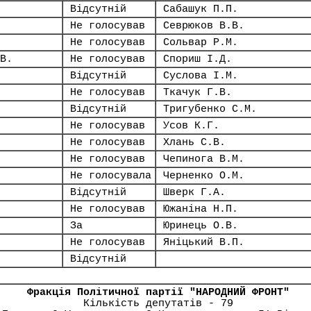
Відсутній
Сабашук П.П.
Не голосував
Севрюков В.В.
Не голосував
Сольвар Р.М.
В.
Не голосував
Спориш І.Д.
Відсутній
Суслова І.М.
Не голосував
Ткачук Г.В.
Відсутній
Тригубенко С.М.
Не голосував
Усов К.Г.
Не голосував
Хлань С.В.
Не голосував
Чепинога В.М.
Не голосувала
Черненко О.М.
Відсутній
Шверк Г.А.
Не голосував
Южаніна Н.П.
За
Юринець О.В.
Не голосував
Яніцький В.П.
Відсутній
Фракція Політичної партії "НАРОДНИЙ ФРОНТ"
Кількість депутатів - 79