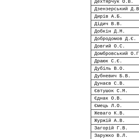
Дехтярчук О.В.
Дзензерський Д.В
Дирів А.Б.
Дідич В.В.
Добкін Д.М.
Добродомов Д.Є.
Довгий О.С.
Домбровський О.Г
Драюк С.Є.
Дубіль В.О.
Дубневич Б.В.
Дунаєв С.В.
Євтушок С.М.
Єднак О.В.
Ємець Л.О.
Жеваго К.В.
Журжій А.В.
Загорій Г.В.
Заружко В.Л.