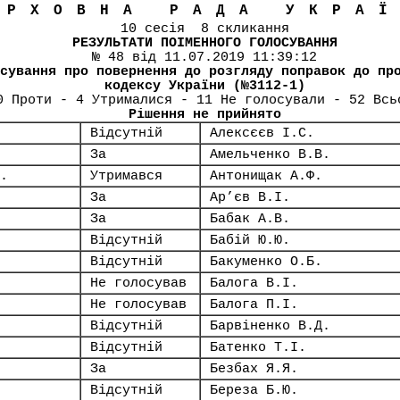
ЕРХОВНА РАДА УКРА
10 сесія 8 скликання
РЕЗУЛЬТАТИ ПОІМЕННОГО ГОЛОСУВАННЯ
№ 48 від 11.07.2019 11:39:12
сування про повернення до розгляду поправок до пр
кодексу України (№3112-1)
0 Проти - 4 Утрималися - 11 Не голосували - 52 Всь
Рішення не прийнято
Відсутній
Алексєєв І.С.
За
Амельченко В.В.
.
Утримався
Антонищак А.Ф.
За
Ар’єв В.І.
За
Бабак А.В.
Відсутній
Бабій Ю.Ю.
Відсутній
Бакуменко О.Б.
Не голосував
Балога В.І.
Не голосував
Балога П.І.
Відсутній
Барвіненко В.Д.
Відсутній
Батенко Т.І.
За
Безбах Я.Я.
Відсутній
Береза Б.Ю.