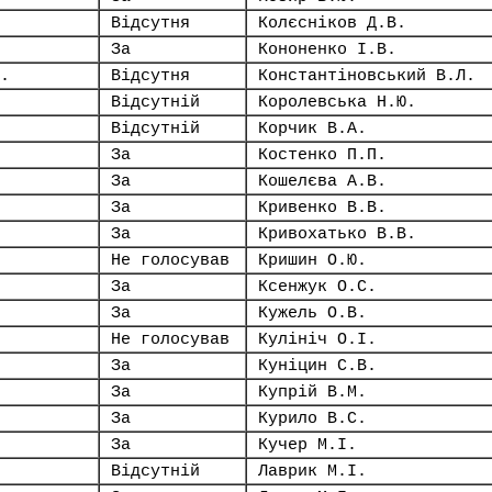
Відсутня
Колєсніков Д.В.
За
Кононенко І.В.
.
Відсутня
Константіновський В.Л.
Відсутній
Королевська Н.Ю.
Відсутній
Корчик В.А.
За
Костенко П.П.
За
Кошелєва А.В.
За
Кривенко В.В.
За
Кривохатько В.В.
Не голосував
Кришин О.Ю.
За
Ксенжук О.С.
За
Кужель О.В.
Не голосував
Кулініч О.І.
За
Куніцин С.В.
За
Купрій В.М.
За
Курило В.С.
За
Кучер М.І.
Відсутній
Лаврик М.І.