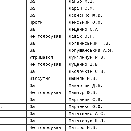
За
Ланьо М.І.
За
Ларін С.М.
За
Левченко Ю.В.
Проти
Ленський О.О.
За
Лещенко С.А.
Не голосував
Лівік О.П.
За
Логвинський Г.В.
За
Лопушанський А.Я.
Утримався
Лук’янчук Р.В.
Не голосував
Луценко І.В.
За
Льовочкін С.В.
Відсутня
Люшняк М.В.
За
Макар’ян Д.Б.
Не голосував
Мамчур Ю.В.
За
Мартиняк С.В.
.
За
Марченко О.О.
За
Матвієнко А.С.
За
Матвійчук Е.Л.
Не голосував
Матіос М.В.