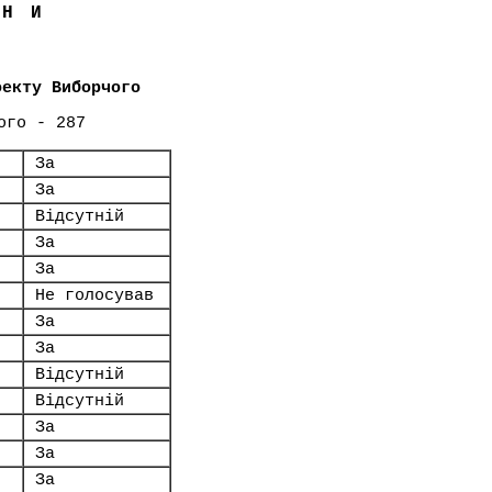
ЇНИ
оекту Виборчого
ого - 287
За
За
Відсутній
За
За
Не голосував
За
За
Відсутній
Відсутній
За
За
За