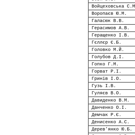
Войцеховська С.М
Воропаєв Ю.М.
Галасюк В.В.
Герасимов А.В.
Геращенко І.В.
Гєллєр Є.Б.
Головко М.Й.
Голубов Д.І.
Гопко Г.М.
Горват Р.І.
Гринів І.О.
Гузь І.В.
Гуляєв В.О.
Давиденко В.М.
Данченко О.І.
Демчак Р.Є.
Денисенко А.С.
Дерев’янко Ю.Б.