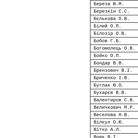
Береза Ю.М.
Березкін С.С.
Бєлькова О.В.
Білий О.П.
Білозір О.В.
Бобов Г.Б.
Богомолець О.В.
Бойко О.П.
Бондар В.В.
Брензович В.І.
Бриченко І.В.
Буглак Ю.О.
Бухарєв В.В.
Валентиров С.В.
Величкович М.Р.
Веселова Н.В.
Вілкул О.Ю.
Вітко А.Л.
Вовк В.І.