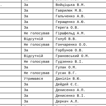
.
За
Войціцька В.М.
За
Гаврилюк М.В.
За
Гальченко А.В.
За
Геращенко А.Ю.
За
Герега О.В.
Не голосував
Гіршфельд А.М.
Відсутній
Голуб В.В.
Не голосував
Гончаренко О.О.
За
Горбунов О.В.
Відсутній
Грановський О.М.
Не голосував
Гудзенко В.І.
За
Гулак О.М.
Не голосував
Гусак В.Г.
Утримався
Данілін В.Ю.
За
Дейдей Є.С.
За
Денисенко А.П.
За
Денисенко В.І.
За
Деркач А.Л.