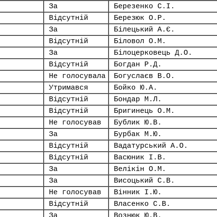
За
Березенко С.І.
Відсутній
Березюк О.Р.
За
Білецький А.Є.
Відсутній
Біловол О.М.
За
Білоцерковець Д.О.
Відсутній
Богдан Р.Д.
Не голосувала
Богуслаєв В.О.
Утримався
Бойко Ю.А.
Відсутній
Бондар М.Л.
Відсутній
Бригинець О.М.
Не голосував
Бублик Ю.В.
За
Бурбак М.Ю.
Відсутній
Вадатурський А.О.
Відсутній
Васюник І.В.
За
Велікін О.М.
За
Висоцький С.В.
Не голосував
Вінник І.Ю.
Відсутній
Власенко С.В.
За
Вознюк Ю.В.