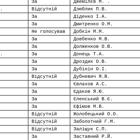
За
Джемілєв М. .
.
Відсутній
Дзюблик П.В.
За
Діденко І.А.
За
Дмитренко О.М.
Не голосував
Добкін М.М.
За
Довбенко М.В.
За
Долженков О.В.
.
За
Донець Т.А.
За
Дроздик О.В.
За
Дубінін О.І.
Відсутній
Дубневич Я.В.
За
Євлахов А.С.
За
Єдаков Я.Ю.
За
Єленський В.Є.
За
Єфімов М.В.
Відсутній
Жолобецький О.О.
Відсутній
Заболотний Г.М.
Відсутній
Заліщук С.П.
За
Заставний Р.Й.