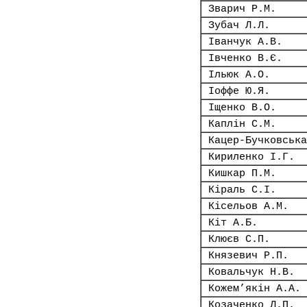
Зварич Р.М.
Зубач Л.Л.
Іванчук А.В.
Івченко В.Є.
Ільюк А.О.
Іоффе Ю.Я.
Іщенко В.О.
Каплін С.М.
Кацер-Бучковська
Кириленко І.Г.
Кишкар П.М.
Кіраль С.І.
Кісельов А.М.
Кіт А.Б.
Клюєв С.П.
Князевич Р.П.
Ковальчук Н.В.
Кожем’якін А.А.
Козаченко Л.П.