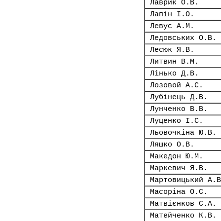
Лаврик О.В.
Лапін І.О.
Левус А.М.
Ледовських О.В.
Лесюк Я.В.
Литвин В.М.
Лінько Д.В.
Лозовой А.С.
Лубінець Д.В.
Лунченко В.В.
Луценко І.С.
Льовочкіна Ю.В.
Ляшко О.В.
Македон Ю.М.
Маркевич Я.В.
Мартовицький А.В
Масоріна О.С.
Матвієнков С.А.
Матейченко К.В.