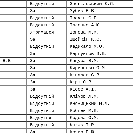
Відсутній
Звягільський Ю.Л.
За
Зубик В.В.
Відсутній
Івахів С.П.
Відсутній
Іллєнко А.Ю.
Утримався
Іонова М.М.
За
Іщейкін К.Є.
Відсутній
Кадикало М.О.
За
Карпунцов В.В.
 Н.В.
За
Кацуба В.М.
За
Кириченко О.М.
За
Ківалов С.В.
За
Кірш О.В.
За
Кіссе А.І.
Відсутній
Клімов Л.М.
Відсутній
Княжицький М.Л.
Відсутній
Кобцев М.В.
Відсутня
Кодола О.М.
Відсутній
Козак Т.Р.
За
Козир Б.Ю.