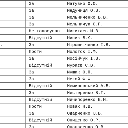
За
Матузко О.О.
За
Медуниця О.В.
За
Мельниченко В.В.
За
Мельничук С.П.
Не голосував
Микитась М.В.
Відсутній
Мисик В.Ю.
.
За
Мірошніченко І.В.
Проти
Молоток І.Ф.
За
Мосійчук І.В.
Відсутній
Мураєв Є.В.
За
Мушак О.П.
За
Негой Ф.Ф.
Відсутній
Немировський А.В.
За
Нестеренко В.Г.
Відсутній
Ничипоренко В.М.
Проти
Новак Н.В.
За
Одарченко Ю.В.
Відсутній
Онищенко О.Р.
За
Опанасенко О.В.