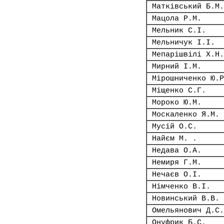
Матківський Б.М.
Мацола Р.М.
Мельник С.І.
Мельничук І.І.
Мепарішвілі Х.Н.
Мирний І.М.
Мірошниченко Ю.Р
Міщенко С.Г.
Мороко Ю.М.
Москаленко Я.М.
Мусій О.С.
Найєм М. .
Недава О.А.
Немиря Г.М.
Нечаєв О.І.
Німченко В.І.
Новинський В.В.
Омельянович Д.С.
Онуфрик Б.С.