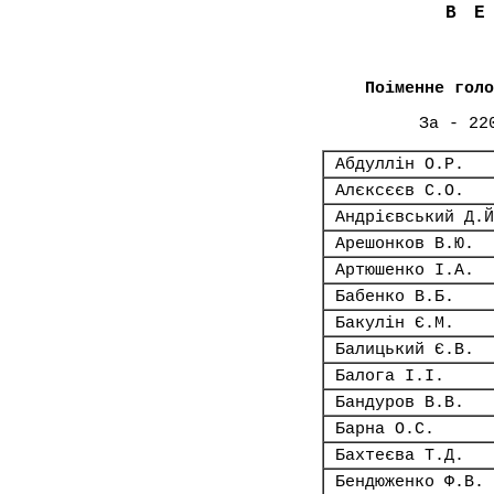
В
Поіменне голо
За - 22
Абдуллін О.Р.
Алєксєєв С.О.
Андрієвський Д.Й
Арешонков В.Ю.
Артюшенко І.А.
Бабенко В.Б.
Бакулін Є.М.
Балицький Є.В.
Балога І.І.
Бандуров В.В.
Барна О.С.
Бахтеєва Т.Д.
Бендюженко Ф.В.