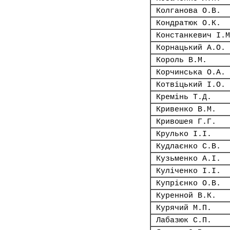
Колганова О.В.
Кондратюк О.К.
Констанкевич І.М
Корнацький А.О.
Король В.М.
Корчинська О.А.
Котвіцький І.О.
Кремінь Т.Д.
Кривенко В.М.
Кривошея Г.Г.
Крулько І.І.
Кудлаєнко С.В.
Кузьменко А.І.
Куліченко І.І.
Купрієнко О.В.
Куренной В.К.
Курячий М.П.
Лабазюк С.П.