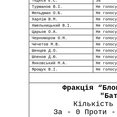
Тедеєв Е.С.
За
Турманов В.І.
Не голосу
Фельдман О.Б.
Не голосу
Харлім В.М.
Не голосу
Хмельницький В.І.
Не голосу
Царьов О.А.
Не голосу
Черноморов О.М.
Не голосу
Чечетов М.В.
Не голосу
Шенцев Д.О.
Не голосу
Шпенов Д.Ю.
Не голосу
Янковський М.А.
Не голосу
Ярощук В.І.
Не голосу
Фракція “Бло
"Ба
Кількість
За - 0 Проти -