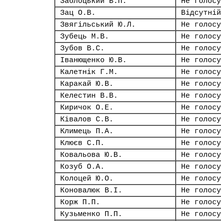
Заблоцький В.П.
Не голосу
Зац О.В.
Відсутній
Звягільський Ю.Л.
Не голосу
Зубець М.В.
Не голосу
Зубов В.С.
Не голосу
Іванющенко Ю.В.
Не голосу
Калетнік Г.М.
Не голосу
Каракай Ю.В.
Не голосу
Келестин В.В.
Не голосу
Киричок О.Е.
Не голосу
Ківалов С.В.
Не голосу
Климець П.А.
Не голосу
Клюєв С.П.
Не голосу
Ковальова Ю.В.
Не голосу
Козуб О.А.
Не голосу
Колоцей Ю.О.
Не голосу
Коновалюк В.І.
Не голосу
Корж П.П.
Не голосу
Кузьменко П.П.
Не голосу