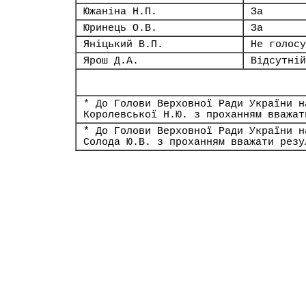
Южаніна Н.П.
За
Юринець О.В.
За
Яніцький В.П.
Не голосу
Ярош Д.А.
Відсутній
* До Голови Верховної Ради України н
Королевської Н.Ю. з проханням вважат
* До Голови Верховної Ради України н
Солода Ю.В. з проханням вважати резу