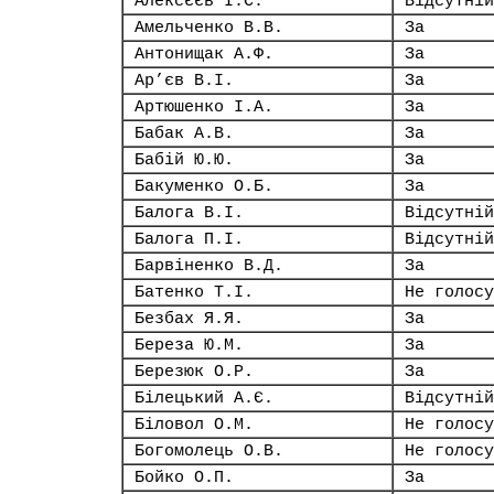
Алексєєв І.С.
Відсутній
Амельченко В.В.
За
Антонищак А.Ф.
За
Ар’єв В.І.
За
Артюшенко І.А.
За
Бабак А.В.
За
Бабій Ю.Ю.
За
Бакуменко О.Б.
За
Балога В.І.
Відсутній
Балога П.І.
Відсутній
Барвіненко В.Д.
За
Батенко Т.І.
Не голосу
Безбах Я.Я.
За
Береза Ю.М.
За
Березюк О.Р.
За
Білецький А.Є.
Відсутній
Біловол О.М.
Не голосу
Богомолець О.В.
Не голосу
Бойко О.П.
За