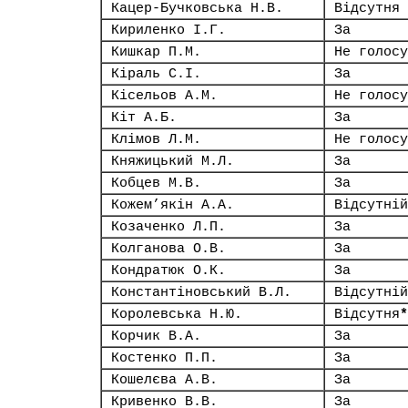
Кацер-Бучковська Н.В.
Відсутня
Кириленко І.Г.
За
Кишкар П.М.
Не голосу
Кіраль С.І.
За
Кісельов А.М.
Не голосу
Кіт А.Б.
За
Клімов Л.М.
Не голосу
Княжицький М.Л.
За
Кобцев М.В.
За
Кожем’якін А.А.
Відсутній
Козаченко Л.П.
За
Колганова О.В.
За
Кондратюк О.К.
За
Константіновський В.Л.
Відсутній
Королевська Н.Ю.
Відсутня
*
Корчик В.А.
За
Костенко П.П.
За
Кошелєва А.В.
За
Кривенко В.В.
За