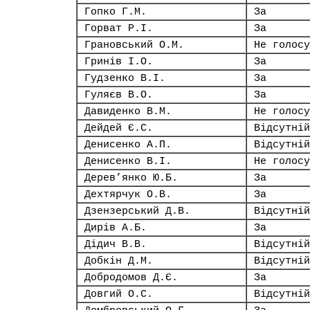
Гопко Г.М.
За
Горват Р.І.
За
Грановський О.М.
Не голосу
Гринів І.О.
За
Гудзенко В.І.
За
Гуляєв В.О.
За
Давиденко В.М.
Не голосу
Дейдей Є.С.
Відсутній
Денисенко А.П.
Відсутній
Денисенко В.І.
Не голосу
Дерев’янко Ю.Б.
За
Дехтярчук О.В.
За
Дзензерський Д.В.
Відсутній
Дирів А.Б.
За
Дідич В.В.
Відсутній
Добкін Д.М.
Відсутній
Добродомов Д.Є.
За
Довгий О.С.
Відсутній