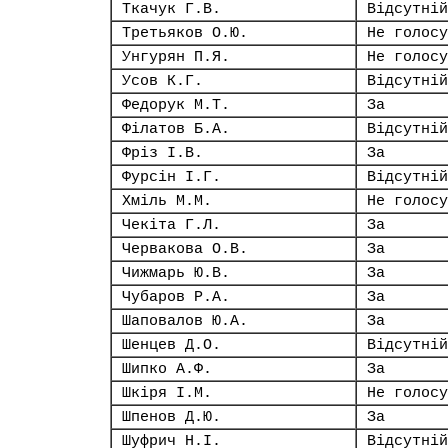
Ткачук Г.В.
Відсутній
Третьяков О.Ю.
Не голосу
Унгурян П.Я.
Не голосу
Усов К.Г.
Відсутній
Федорук М.Т.
За
Філатов Б.А.
Відсутній
Фріз І.В.
За
Фурсін І.Г.
Відсутній
Хміль М.М.
Не голосу
Чекіта Г.Л.
За
Червакова О.В.
За
Чижмарь Ю.В.
За
Чубаров Р.А.
За
Шаповалов Ю.А.
За
Шенцев Д.О.
Відсутній
Шипко А.Ф.
За
Шкіря І.М.
Не голосу
Шпенов Д.Ю.
За
Шуфрич Н.І.
Відсутній