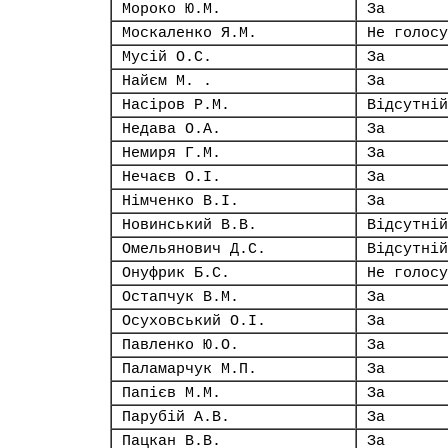
Мороко Ю.М.
За
Москаленко Я.М.
Не голосу
Мусій О.С.
За
Найєм М. .
За
Насіров Р.М.
Відсутній
Недава О.А.
За
Немиря Г.М.
За
Нечаєв О.І.
За
Німченко В.І.
За
Новинський В.В.
Відсутній
Омельянович Д.С.
Відсутній
Онуфрик Б.С.
Не голосу
Остапчук В.М.
За
Осуховський О.І.
За
Павленко Ю.О.
За
Паламарчук М.П.
За
Папієв М.М.
За
Парубій А.В.
За
Пацкан В.В.
За