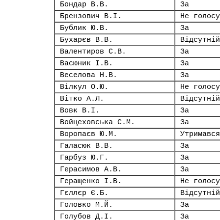
Бондар В.В.
За
Брензович В.І.
Не голосу
Бублик Ю.В.
За
Бухарєв В.В.
Відсутній
Валентиров С.В.
За
Васюник І.В.
За
Веселова Н.В.
За
Вілкул О.Ю.
Не голосу
Вітко А.Л.
Відсутній
Вовк В.І.
За
Войцеховська С.М.
За
Воропаєв Ю.М.
Утримався
Галасюк В.В.
За
Гарбуз Ю.Г.
За
Герасимов А.В.
За
Геращенко І.В.
Не голосу
Гєллєр Є.Б.
Відсутній
Головко М.Й.
За
Голубов Д.І.
За