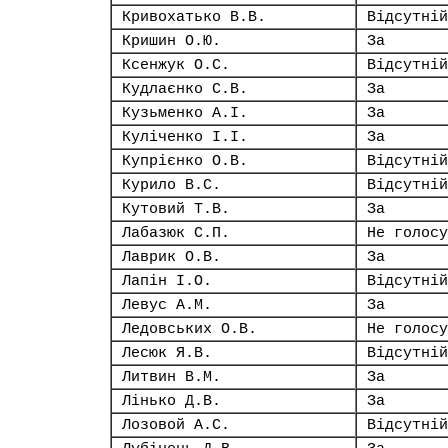
Кривохатько В.В.
Відсутній
Кришин О.Ю.
За
Ксенжук О.С.
Відсутній
Кудлаєнко С.В.
За
Кузьменко А.І.
За
Куліченко І.І.
За
Купрієнко О.В.
Відсутній
Курило В.С.
Відсутній
Кутовий Т.В.
За
Лабазюк С.П.
Не голосу
Лаврик О.В.
За
Лапін І.О.
Відсутній
Левус А.М.
За
Ледовських О.В.
Не голосу
Лесюк Я.В.
Відсутній
Литвин В.М.
За
Лінько Д.В.
За
Лозовой А.С.
Відсутній