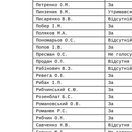
Петренко О.М.
За
Пинзеник В.М.
Утримався
Писаренко В.В.
Відсутній
Побер І.М.
За
Поляков М.А.
За
Пономарьов О.С.
Відсутній
Попов І.В.
За
Пресман О.С.
Не голосу
Продан О.П.
Відсутня
Рабінович В.З.
Відсутній
Ревега О.В.
За
Рибак І.П.
За
Рибчинський Є.Ю.
За
Розенблат Б.С.
За
Романовський О.В.
За
Романюк Р.С.
За
Рябчин О.М.
За
Савченко Н.В.
Відсутня