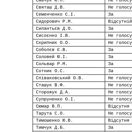
Савчук Ю.П.
Не голосу
Святаш Д.В.
Не голосу
Семенченко С.І.
За
Сидорович Р.М.
Відсутній
Силантьєв Д.О.
За
Сисоєнко І.В.
Не голосу
Скрипник О.О.
Не голосу
Соболєв Є.В.
За
Соловей Ю.І.
За
Сольвар Р.М.
За
Сотник О.С.
За
Співаковський О.В.
Не голосу
Сташук В.Ф.
Не голосу
Сторожук Д.А.
Не голосу
Супруненко О.І.
Не голосу
Сюмар В.П.
Відсутня
Тарута С.О.
Не голосу
Тимошенко Ю.В.
Відсутня
Тимчук Д.Б.
За