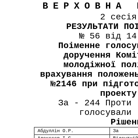
ВЕРХОВНА 
2 сесі
РЕЗУЛЬТАТИ ПО
№ 56 від 14
Поіменне голосу
доручення Комі
молодіжної пол
врахування положен
№2146 при підгот
проекту
За - 244 Проти 
голосували 
Рішен
Абдуллін О.Р.
За