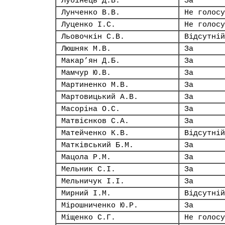
Лубінець Д.В.
За
Лунченко В.В.
Не голосу
Луценко І.С.
Не голосу
Льовочкін С.В.
Відсутній
Люшняк М.В.
За
Макар’ян Д.Б.
За
Мамчур Ю.В.
За
Мартиненко М.В.
За
Мартовицький А.В.
За
Масоріна О.С.
За
Матвієнков С.А.
За
Матейченко К.В.
Відсутній
Матківський Б.М.
За
Мацола Р.М.
За
Мельник С.І.
За
Мельничук І.І.
За
Мирний І.М.
Відсутній
Мірошниченко Ю.Р.
За
Міщенко С.Г.
Не голосу