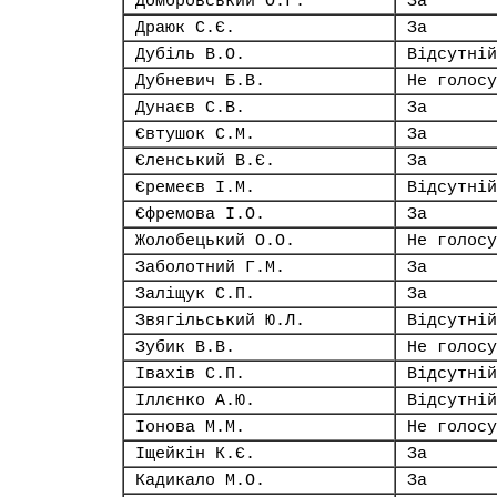
Домбровський О.Г.
За
Драюк С.Є.
За
Дубіль В.О.
Відсутній
Дубневич Б.В.
Не голосу
Дунаєв С.В.
За
Євтушок С.М.
За
Єленський В.Є.
За
Єремеєв І.М.
Відсутній
Єфремова І.О.
За
Жолобецький О.О.
Не голосу
Заболотний Г.М.
За
Заліщук С.П.
За
Звягільський Ю.Л.
Відсутній
Зубик В.В.
Не голосу
Івахів С.П.
Відсутній
Іллєнко А.Ю.
Відсутній
Іонова М.М.
Не голосу
Іщейкін К.Є.
За
Кадикало М.О.
За