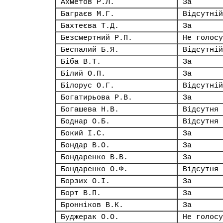
Ахметов Р.Л.
За
Баграєв М.Г.
Відсутній
Бахтеєва Т.Д.
За
Безсмертний Р.П.
Не голосу
Беспалий Б.Я.
Відсутній
Біба В.Т.
За
Білий О.П.
За
Білорус О.Г.
Відсутній
Богатирьова Р.В.
За
Богашева Н.В.
Відсутня
Боднар О.Б.
Відсутня
Бокий І.С.
За
Бондар В.О.
За
Бондаренко В.В.
За
Бондаренко О.Ф.
Відсутня
Борзих О.І.
За
Борт В.П.
За
Бронніков В.К.
За
Буджерак О.О.
Не голосу