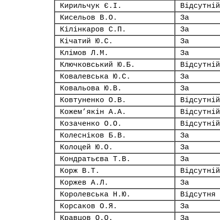
Кирильчук Є.І.
Відсутній
Кисельов В.О.
За
Кілінкаров С.П.
За
Кічатий Ю.С.
За
Клімов Л.М.
За
Ключковський Ю.Б.
Відсутній
Ковалевська Ю.С.
За
Ковальова Ю.В.
За
Ковтуненко О.В.
Відсутній
Кожем’якін А.А.
Відсутній
Козаченко О.О.
Відсутній
Колесніков Б.В.
За
Колоцей Ю.О.
За
Кондратьєва Т.В.
За
Корж В.Т.
Відсутній
Коржев А.Л.
За
Королевська Н.Ю.
Відсутня
Корсаков О.Я.
За
Кравцов О.О.
За