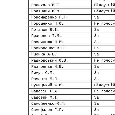
Полохало В.І.
Відсутній
Полянчич М.М.
Відсутній
Пономаренко Г.Г.
За
Порошенко П.О.
Не голосу
Потапов В.І.
За
Прасолов І.М.
За
Присяжнюк М.В.
За
Прокопенко В.Є.
За
Пшонка А.В.
За
Радковський О.В.
Не голосу
Разгоняєв М.В.
За
Рижук С.М.
За
Романюк М.П.
За
Ружицький А.М.
Відсутній
Савосін Г.А.
Не голосу
Садовий М.І.
За
Самойленко Ю.П.
За
Самофалов Г.Г.
За