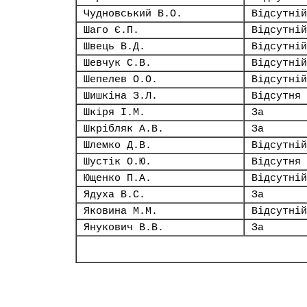
Чудновський В.О.
Відсутній
Шаго Є.П.
Відсутній
Швець В.Д.
Відсутній
Шевчук С.В.
Відсутній
Шепелев О.О.
Відсутній
Шишкіна З.Л.
Відсутня
Шкіря І.М.
За
Шкрібляк А.В.
За
Шлемко Д.В.
Відсутній
Шустік О.Ю.
Відсутня
Ющенко П.А.
Відсутній
Ядуха В.С.
За
Яковина М.М.
Відсутній
Янукович В.В.
За