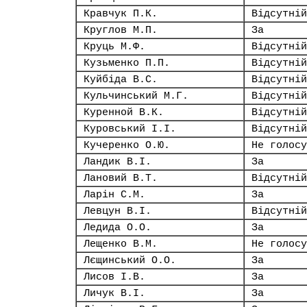
Кравчук П.К.
Відсутній
Круглов М.П.
За
Круць М.Ф.
Відсутній
Кузьменко П.П.
Відсутній
Куйбіда В.С.
Відсутній
Кульчинський М.Г.
Відсутній
Куренной В.К.
Відсутній
Куровський І.І.
Відсутній
Кучеренко О.Ю.
Не голосу
Ландик В.І.
За
Лановий В.Т.
Відсутній
Ларін С.М.
За
Левцун В.І.
Відсутній
Ледида О.О.
За
Лещенко В.М.
Не голосу
Лєщинський О.О.
За
Лисов І.В.
За
Личук В.І.
За