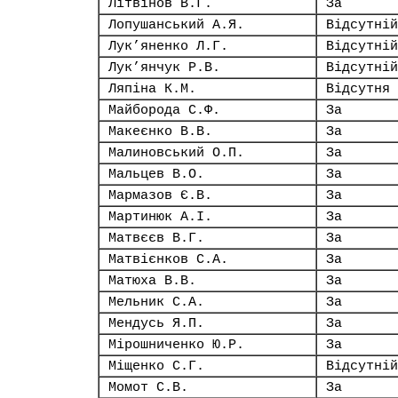
Літвінов В.Г.
За
Лопушанський А.Я.
Відсутній
Лук’яненко Л.Г.
Відсутній
Лук’янчук Р.В.
Відсутній
Ляпіна К.М.
Відсутня
Майборода С.Ф.
За
Макеєнко В.В.
За
Малиновський О.П.
За
Мальцев В.О.
За
Мармазов Є.В.
За
Мартинюк А.І.
За
Матвєєв В.Г.
За
Матвієнков С.А.
За
Матюха В.В.
За
Мельник С.А.
За
Мендусь Я.П.
За
Мірошниченко Ю.Р.
За
Міщенко С.Г.
Відсутній
Момот С.В.
За