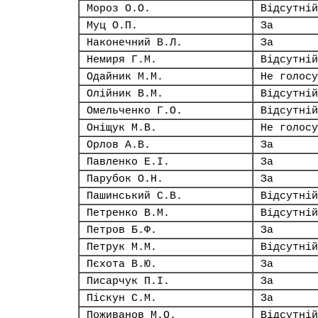
Мороз О.О.
Відсутній
Муц О.П.
За
Наконечний В.Л.
За
Немиря Г.М.
Відсутній
Одайник М.М.
Не голосу
Олійник В.М.
Відсутній
Омельченко Г.О.
Відсутній
Оніщук М.В.
Не голосу
Орлов А.В.
За
Павленко Е.І.
За
Парубок О.Н.
За
Пашинський С.В.
Відсутній
Петренко В.М.
Відсутній
Петров Б.Ф.
За
Петрук М.М.
Відсутній
Пєхота В.Ю.
За
Писарчук П.І.
За
Піскун С.М.
За
Поживанов М.О.
Відсутній