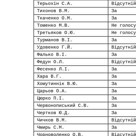
Терьохін С.А.
Відсутній
Тихонов В.М.
За
Ткаченко О.М.
За
Томенко М.В.
Не голосу
Третьяков О.Ю.
Не голосу
Турманов В.І.
За
Удовенко Г.Й.
Відсутній
Фалько В.І.
За
Федун О.Л.
Відсутній
Фесенко Л.І.
За
Хара В.Г.
За
Хомутиннік В.Ю.
За
Царьов О.А.
За
Цюрко П.І.
За
Червонописький С.В.
За
Чертков Ю.Д.
За
Чичков В.М.
Відсутній
Чмирь С.М.
За
Чорноволенко О.В.
Відсутній