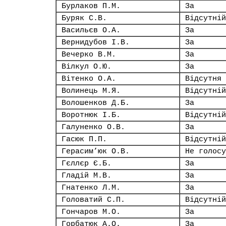
Бурлаков П.М.
За
Буряк С.В.
Відсутній
Васильєв О.А.
За
Вернидубов І.В.
За
Вечерко В.М.
За
Вілкул О.Ю.
За
Вітенко О.А.
Відсутня
Волинець М.Я.
Відсутній
Волошенков Д.Б.
За
Воротнюк І.Б.
Відсутній
Галуненко О.В.
За
Гасюк П.П.
Відсутній
Герасим’юк О.В.
Не голосу
Гєллєр Є.Б.
За
Гладій М.В.
За
Гнатенко Л.М.
За
Головатий С.П.
Відсутній
Гончаров М.О.
За
Горбатюк А.О.
За