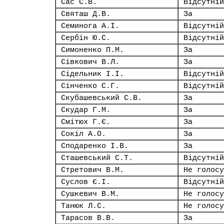
Сас С.В.
Відсутній
Святаш Д.В.
За
Семинога А.І.
Відсутній
Сербін Ю.С.
Відсутній
Симоненко П.М.
За
Сівкович В.Л.
За
Сідельник І.І.
Відсутній
Сінченко С.Г.
Відсутній
Скубашевський С.В.
За
Скудар Г.М.
За
Смітюх Г.Є.
За
Сокіл А.О.
За
Сподаренко І.В.
За
Сташевський С.Т.
Відсутній
Стретович В.М.
Не голосу
Суслов Є.І.
Відсутній
Сушкевич В.М.
Не голосу
Танюк Л.С.
Не голосу
Тарасов В.В.
За