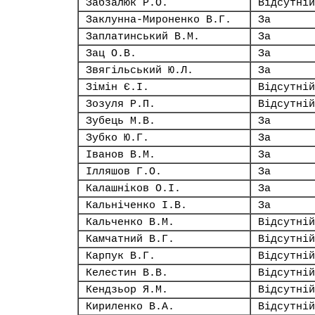
Забзалюк Р.О.
Відсутній
Заклунна-Мироненко В.Г.
За
Заплатинський В.М.
За
Зац О.В.
За
Звягільський Ю.Л.
За
Зімін Є.І.
Відсутній
Зозуля Р.П.
Відсутній
Зубець М.В.
За
Зубко Ю.Г.
За
Іванов В.М.
За
Ілляшов Г.О.
За
Калашніков О.І.
За
Кальніченко І.В.
За
Кальченко В.М.
Відсутній
Камчатний В.Г.
Відсутній
Карпук В.Г.
Відсутній
Келестин В.В.
Відсутній
Кендзьор Я.М.
Відсутній
Кириленко В.А.
Відсутній