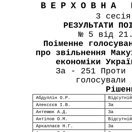
ВЕРХОВНА 
3 сесі
РЕЗУЛЬТАТИ ПО
№ 5 від 21
Поіменне голосува
про звільнення Маку
економіки Украї
За - 251 Проти 
голосували 
Рішен
Абдуллін О.Р.
Відсутній
Алексєєв І.В.
За
Антемюк А.Д.
За
Антіпов О.М.
Відсутній
Аркаллаєв Н.Г.
За