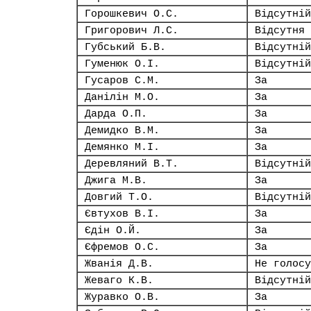
Горошкевич О.С.
Відсутній
Григорович Л.С.
Відсутня
Губський Б.В.
Відсутній
Гуменюк О.І.
Відсутній
Гусаров С.М.
За
Данілін М.О.
За
Дарда О.П.
За
Демидко В.М.
За
Демянко М.І.
За
Деревляний В.Т.
Відсутній
Джига М.В.
За
Довгий Т.О.
Відсутній
Євтухов В.І.
За
Єдін О.Й.
За
Єфремов О.С.
За
Жванія Д.В.
Не голосу
Жеваго К.В.
Відсутній
Журавко О.В.
За