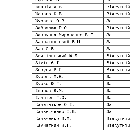
Єфремов О.С.
За
Жванія Д.В.
Відсутній
Жеваго К.В.
Відсутній
Журавко О.В.
За
Забзалюк Р.О.
Відсутній
Заклунна-Мироненко В.Г.
За
Заплатинський В.М.
За
Зац О.В.
За
Звягільський Ю.Л.
Відсутній
Зімін Є.І.
Відсутній
Зозуля Р.П.
Відсутній
Зубець М.В.
За
Зубко Ю.Г.
За
Іванов В.М.
За
Ілляшов Г.О.
За
Калашніков О.І.
За
Кальніченко І.В.
За
Кальченко В.М.
Відсутній
Камчатний В.Г.
Відсутній