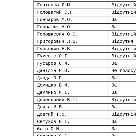
Гнатенко Л.М.
Відсутній
Головатий С.П.
Відсутній
Гончаров М.О.
За
Горбатюк А.О.
За
Горошкевич О.С.
Відсутній
Григорович Л.С.
Відсутня
Губський Б.В.
Відсутній
Гуменюк О.І.
Відсутній
Гусаров С.М.
За
Данілін М.О.
Не голосу
Дарда О.П.
За
Демидко В.М.
За
Демянко М.І.
За
Деревляний В.Т.
Відсутній
Джига М.В.
За
Довгий Т.О.
Відсутній
Євтухов В.І.
За
Єдін О.Й.
За