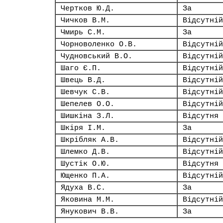
Чертков Ю.Д.
За
Чичков В.М.
Відсутній
Чмирь С.М.
За
Чорноволенко О.В.
Відсутній
Чудновський В.О.
Відсутній
Шаго Є.П.
Відсутній
Швець В.Д.
Відсутній
Шевчук С.В.
Відсутній
Шепелев О.О.
Відсутній
Шишкіна З.Л.
Відсутня
Шкіря І.М.
За
Шкрібляк А.В.
Відсутній
Шлемко Д.В.
Відсутній
Шустік О.Ю.
Відсутня
Ющенко П.А.
Відсутній
Ядуха В.С.
За
Яковина М.М.
Відсутній
Янукович В.В.
За