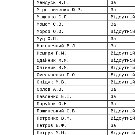
Мендусь Я.П.
За
Мірошниченко Ю.Р.
За
Міщенко С.Г.
Відсутній
Момот С.В.
За
Мороз О.О.
Відсутній
Муц О.П.
За
Наконечний В.Л.
За
Немиря Г.М.
Відсутній
Одайник М.М.
Відсутній
Олійник В.М.
Відсутній
Омельченко Г.О.
Відсутній
Оніщук М.В.
Відсутній
Орлов А.В.
За
Павленко Е.І.
За
Парубок О.Н.
За
Пашинський С.В.
Відсутній
Петренко В.М.
Відсутній
Петров Б.Ф.
За
Петрук М.М.
Відсутній