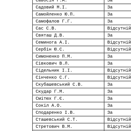
Савосін Г.А.
За
Садовий М.І.
За
Самойленко Ю.П.
За
Самофалов Г.Г.
За
Сас С.В.
Відсутній
Святаш Д.В.
За
Семинога А.І.
Відсутній
Сербін Ю.С.
Відсутній
Симоненко П.М.
За
Сівкович В.Л.
За
Сідельник І.І.
Відсутній
Сінченко С.Г.
Відсутній
Скубашевський С.В.
За
Скудар Г.М.
За
Смітюх Г.Є.
За
Сокіл А.О.
За
Сподаренко І.В.
За
Сташевський С.Т.
Відсутній
Стретович В.М.
Відсутній