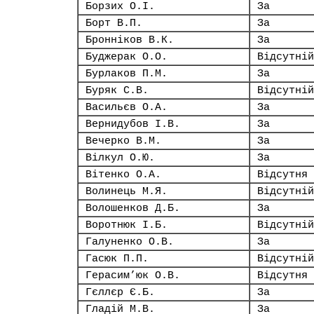
Борзих О.І.
За
Борт В.П.
За
Бронніков В.К.
За
Буджерак О.О.
Відсутній
Бурлаков П.М.
За
Буряк С.В.
Відсутній
Васильєв О.А.
За
Вернидубов І.В.
За
Вечерко В.М.
За
Вілкул О.Ю.
За
Вітенко О.А.
Відсутня
Волинець М.Я.
Відсутній
Волошенков Д.Б.
За
Воротнюк І.Б.
Відсутній
Галуненко О.В.
За
Гасюк П.П.
Відсутній
Герасим’юк О.В.
Відсутня
Гєллєр Є.Б.
За
Гладій М.В.
За