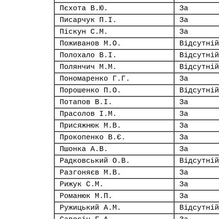
Пєхота В.Ю.
За
Писарчук П.І.
За
Піскун С.М.
За
Поживанов М.О.
Відсутній
Полохало В.І.
Відсутній
Полянчич М.М.
Відсутній
Пономаренко Г.Г.
За
Порошенко П.О.
Відсутній
Потапов В.І.
За
Прасолов І.М.
За
Присяжнюк М.В.
За
Прокопенко В.Є.
За
Пшонка А.В.
За
Радковський О.В.
Відсутній
Разгоняєв М.В.
За
Рижук С.М.
За
Романюк М.П.
За
Ружицький А.М.
Відсутній