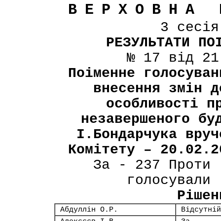
ВЕРХОВНА 
3 сесі
РЕЗУЛЬТАТИ ПО
№ 17 від 21
Поіменне голосуван
внесення змін д
особливості п
незавершеного бу
І.Бондарчука вруч
Комітету – 20.02.2
За - 237 Проти 
голосували 
Рішен
Абдуллін О.Р.
Відсутній