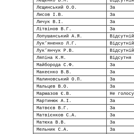
Лещенко В.М.
Відсутній
Лєщинський О.О.
За
Лисов І.В.
За
Личук В.І.
За
Літвінов В.Г.
За
Лопушанський А.Я.
Відсутній
Лук’яненко Л.Г.
Відсутній
Лук’янчук Р.В.
Відсутній
Ляпіна К.М.
Відсутня
Майборода С.Ф.
За
Макеєнко В.В.
За
Малиновський О.П.
За
Мальцев В.О.
За
Мармазов Є.В.
Не голосу
Мартинюк А.І.
За
Матвєєв В.Г.
За
Матвієнков С.А.
За
Матюха В.В.
За
Мельник С.А.
За