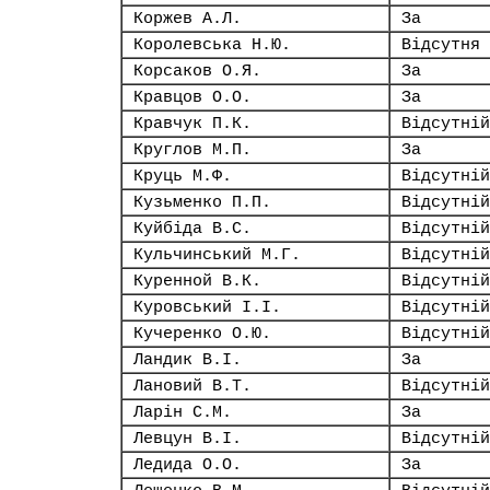
Коржев А.Л.
За
Королевська Н.Ю.
Відсутня
Корсаков О.Я.
За
Кравцов О.О.
За
Кравчук П.К.
Відсутній
Круглов М.П.
За
Круць М.Ф.
Відсутній
Кузьменко П.П.
Відсутній
Куйбіда В.С.
Відсутній
Кульчинський М.Г.
Відсутній
Куренной В.К.
Відсутній
Куровський І.І.
Відсутній
Кучеренко О.Ю.
Відсутній
Ландик В.І.
За
Лановий В.Т.
Відсутній
Ларін С.М.
За
Левцун В.І.
Відсутній
Ледида О.О.
За