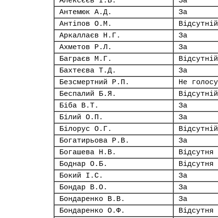
Алексєєв І.В.
За
Антемюк А.Д.
За
Антіпов О.М.
Відсутній
Аркаллаєв Н.Г.
За
Ахметов Р.Л.
За
Баграєв М.Г.
Відсутній
Бахтеєва Т.Д.
За
Безсмертний Р.П.
Не голосу
Беспалий Б.Я.
Відсутній
Біба В.Т.
За
Білий О.П.
За
Білорус О.Г.
Відсутній
Богатирьова Р.В.
За
Богашева Н.В.
Відсутня
Боднар О.Б.
Відсутня
Бокий І.С.
За
Бондар В.О.
За
Бондаренко В.В.
За
Бондаренко О.Ф.
Відсутня