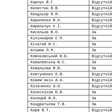
Карпук В.Г.
Відсутній
Келестин В.В.
Відсутній
Кендзьор Я.М.
Відсутній
Кириленко В.А.
Відсутній
Кирильчук Є.І.
Відсутній
Кисельов В.О.
За
Кілінкаров С.П.
За
Кічатий Ю.С.
За
Клімов Л.М.
За
Ключковський Ю.Б.
Відсутній
Ковалевська Ю.С.
За
Ковальова Ю.В.
За
Ковтуненко О.В.
Відсутній
Кожем’якін А.А.
Відсутній
Козаченко О.О.
Відсутній
Колесніков Б.В.
За
Колоцей Ю.О.
За
Кондратьєва Т.В.
За
Корж В.Т.
Відсутній