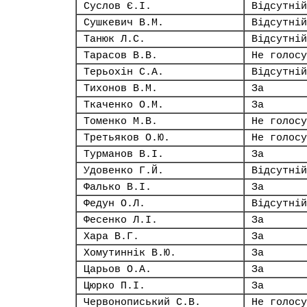
Суслов Є.І.
Відсутній
Сушкевич В.М.
Відсутній
Танюк Л.С.
Відсутній
Тарасов В.В.
Не голосу
Терьохін С.А.
Відсутній
Тихонов В.М.
За
Ткаченко О.М.
За
Томенко М.В.
Не голосу
Третьяков О.Ю.
Не голосу
Турманов В.І.
За
Удовенко Г.Й.
Відсутній
Фалько В.І.
За
Федун О.Л.
Відсутній
Фесенко Л.І.
За
Хара В.Г.
За
Хомутиннік В.Ю.
За
Царьов О.А.
За
Цюрко П.І.
За
Червонописький С.В.
Не голосу