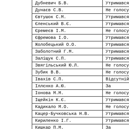
Дубневич Б.В.
Утримався
Дунаєв С.В.
Не голосу
Євтушок С.М.
Утримався
Єленський В.Є.
Утримався
Єремеєв І.М.
Не голосу
Єфремова І.О.
Утримався
Жолобецький О.О.
Утримався
Заболотний Г.М.
Утримався
Заліщук С.П.
Утримався
Звягільський Ю.Л.
Не голосу
Зубик В.В.
Не голосу
Івахів С.П.
Відсутній
Іллєнко А.Ю.
За
Іонова М.М.
Не голосу
Іщейкін К.Є.
Утримався
Кадикало М.О.
Не голосу
Кацер-Бучковська Н.В.
Утримався
Кириленко І.Г.
Утримався
Кишкар П.М.
За