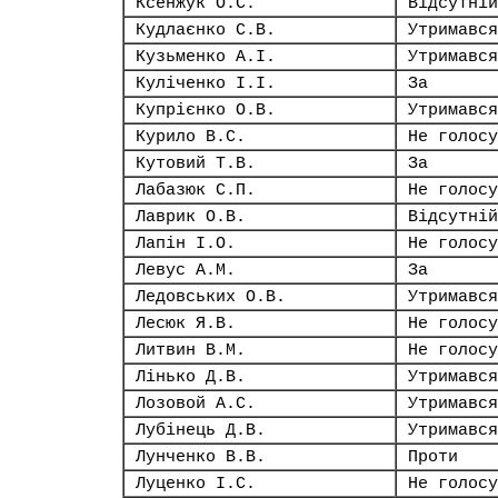
Ксенжук О.С.
Відсутній
Кудлаєнко С.В.
Утримався
Кузьменко А.І.
Утримався
Куліченко І.І.
За
Купрієнко О.В.
Утримався
Курило В.С.
Не голосу
Кутовий Т.В.
За
Лабазюк С.П.
Не голосу
Лаврик О.В.
Відсутній
Лапін І.О.
Не голосу
Левус А.М.
За
Ледовських О.В.
Утримався
Лесюк Я.В.
Не голосу
Литвин В.М.
Не голосу
Лінько Д.В.
Утримався
Лозовой А.С.
Утримався
Лубінець Д.В.
Утримався
Лунченко В.В.
Проти
Луценко І.С.
Не голосу