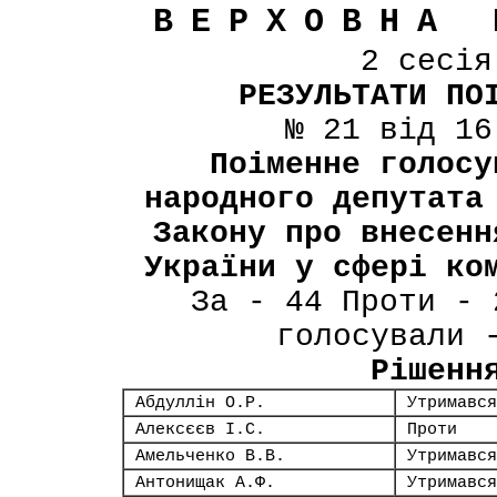
ВЕРХОВНА 
2 сесі
РЕЗУЛЬТАТИ ПО
№ 21 від 16
Поіменне голосу
народного депутата
Закону про внесенн
України у сфері ко
За - 44 Проти - 
голосували 
Рішенн
Абдуллін О.Р.
Утримався
Алексєєв І.С.
Проти
Амельченко В.В.
Утримався
Антонищак А.Ф.
Утримався