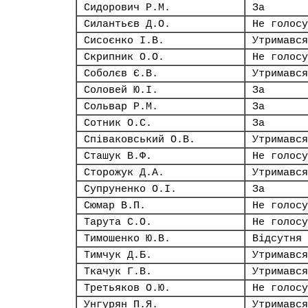
Сидорович Р.М.
За
Силантьєв Д.О.
Не голосу
Сисоєнко І.В.
Утримався
Скрипник О.О.
Не голосу
Соболєв Є.В.
Утримався
Соловей Ю.І.
За
Сольвар Р.М.
За
Сотник О.С.
За
Співаковський О.В.
Утримався
Сташук В.Ф.
Не голосу
Сторожук Д.А.
Утримався
Супруненко О.І.
За
Сюмар В.П.
Не голосу
Тарута С.О.
Не голосу
Тимошенко Ю.В.
Відсутня
Тимчук Д.Б.
Утримався
Ткачук Г.В.
Утримався
Третьяков О.Ю.
Не голосу
Унгурян П.Я.
Утримався