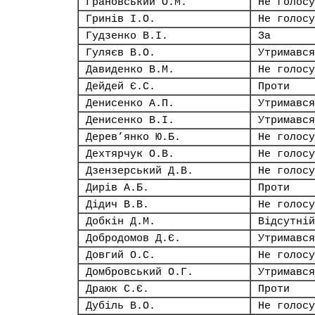
Грановський О.М.
Не голосу
Гринів І.О.
Не голосу
Гудзенко В.І.
За
Гуляєв В.О.
Утримався
Давиденко В.М.
Не голосу
Дейдей Є.С.
Проти
Денисенко А.П.
Утримався
Денисенко В.І.
Утримався
Дерев’янко Ю.Б.
Не голосу
Дехтярчук О.В.
Не голосу
Дзензерський Д.В.
Не голосу
Дирів А.Б.
Проти
Дідич В.В.
Не голосу
Добкін Д.М.
Відсутній
Добродомов Д.Є.
Утримався
Довгий О.С.
Не голосу
Домбровський О.Г.
Утримався
Драюк С.Є.
Проти
Дубіль В.О.
Не голосу