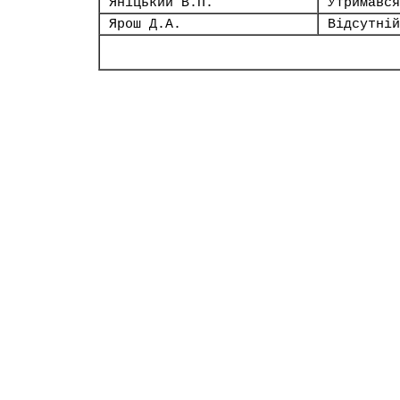
Яніцький В.П.
Утримався
Ярош Д.А.
Відсутній