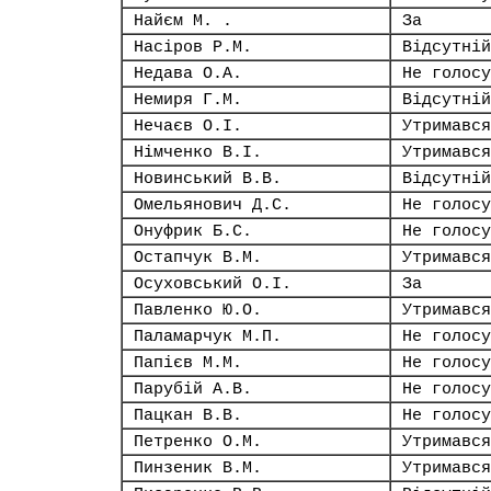
Найєм М. .
За
Насіров Р.М.
Відсутній
Недава О.А.
Не голосу
Немиря Г.М.
Відсутній
Нечаєв О.І.
Утримався
Німченко В.І.
Утримався
Новинський В.В.
Відсутній
Омельянович Д.С.
Не голосу
Онуфрик Б.С.
Не голосу
Остапчук В.М.
Утримався
Осуховський О.І.
За
Павленко Ю.О.
Утримався
Паламарчук М.П.
Не голосу
Папієв М.М.
Не голосу
Парубій А.В.
Не голосу
Пацкан В.В.
Не голосу
Петренко О.М.
Утримався
Пинзеник В.М.
Утримався