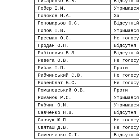
Писаренко В.В.
Відсутній
Побер І.М.
Утримався
Поляков М.А.
За
Пономарьов О.С.
Відсутній
Попов І.В.
Утримався
Пресман О.С.
Не голосу
Продан О.П.
Відсутня
Рабінович В.З.
Відсутній
Ревега О.В.
Не голосу
Рибак І.П.
Проти
Рибчинський Є.Ю.
Не голосу
Розенблат Б.С.
Не голосу
Романовський О.В.
Проти
Романюк Р.С.
Утримався
Рябчин О.М.
Утримався
Савченко Н.В.
Відсутня
Савчук Ю.П.
Не голосу
Святаш Д.В.
Не голосу
Семенченко С.І.
Відсутній