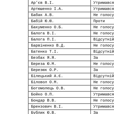
Ар’єв В.І.
Утримався
Артюшенко І.А.
Утримався
Бабак А.В.
Не голосу
Бабій Ю.Ю.
Проти
Бакуменко О.Б.
Не голосу
Балога В.І.
Не голосу
Балога П.І.
Відсутній
Барвіненко В.Д.
Не голосу
Батенко Т.І.
Відсутній
Безбах Я.Я.
За
Береза Ю.М.
Не голосу
Березюк О.Р.
За
Білецький А.Є.
Відсутній
Біловол О.М.
Не голосу
Богомолець О.В.
Не голосу
Бойко О.П.
Утримався
Бондар В.В.
Не голосу
Брензович В.І.
Утримався
Бублик Ю.В.
За