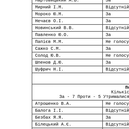
Мартовицький А.В.
За
Мирний І.М.
Відсутній
Мороко Ю.М.
За
Нечаєв О.І.
За
Новинський В.В.
Відсутній
Павленко Ю.О.
За
Папієв М.М.
Не голосу
Сажко С.М.
За
Солод Ю.В.
Не голосу
Шпенов Д.Ю.
За
Шуфрич Н.І.
Відсутній
П
Кількі
За - 7 Проти - 5 Утрималис
Атрошенко В.А.
Не голосу
Балога І.І.
Відсутній
Безбах Я.Я.
За
Білецький А.Є.
Відсутній