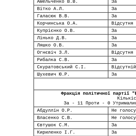
Амельченко В.В.
За
Вітко А.Л.
За
Галасюк В.В.
За
Корчинська О.А.
Відсутня
Купрієнко О.В.
За
Лінько Д.В.
За
Ляшко О.В.
За
Огнєвіч З.Л.
Відсутня
Рибалка С.В.
За
Скуратовський С.І.
Відсутній
Шухевич Ю.Р.
За
Фракція політичної партії "
Кількі
За - 11 Проти - 0 Утримали
Абдуллін О.Р.
Не голосу
Власенко С.В.
Не голосу
Євтушок С.М.
За
Кириленко І.Г.
За