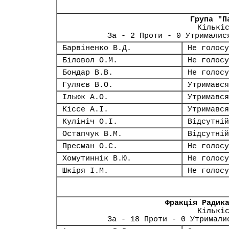
Група "П
Кількі
За - 2 Проти - 0 Утрималис
Барвіненко В.Д.
Не голосу
Біловол О.М.
Не голосу
Бондар В.В.
Не голосу
Гуляєв В.О.
Утримався
Ільюк А.О.
Утримався
Кіссе А.І.
Утримався
Кулініч О.І.
Відсутній
Остапчук В.М.
Відсутній
Пресман О.С.
Не голосу
Хомутиннік В.Ю.
Не голосу
Шкіря І.М.
Не голосу
Фракція Радик
Кількі
За - 18 Проти - 0 Утримали