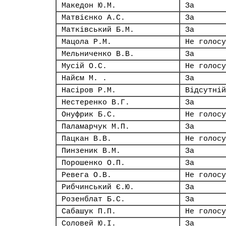
Македон Ю.М.
За
Матвієнко А.С.
За
Матківський Б.М.
За
Мацола Р.М.
Не голосу
Мельниченко В.В.
За
Мусій О.С.
Не голосу
Найєм М. .
За
Насіров Р.М.
Відсутній
Нестеренко В.Г.
За
Онуфрик Б.С.
Не голосу
Паламарчук М.П.
За
Пацкан В.В.
Не голосу
Пинзеник В.М.
За
Порошенко О.П.
За
Ревега О.В.
Не голосу
Рибчинський Є.Ю.
За
Розенблат Б.С.
За
Сабашук П.П.
Не голосу
Соловей Ю.І.
За