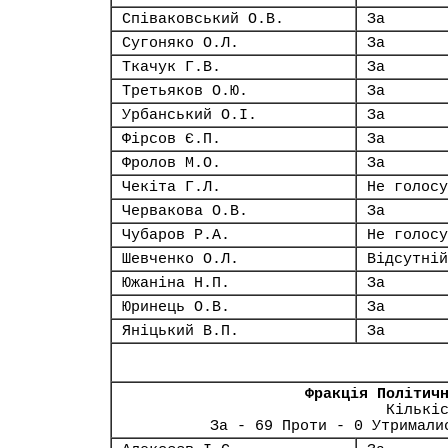
Співаковський О.В.
За
Сугоняко О.Л.
За
Ткачук Г.В.
За
Третьяков О.Ю.
За
Урбанський О.І.
За
Фірсов Є.П.
За
Фролов М.О.
За
Чекіта Г.Л.
Не голосу
Червакова О.В.
За
Чубаров Р.А.
Не голосу
Шевченко О.Л.
Відсутній
Южаніна Н.П.
За
Юринець О.В.
За
Яніцький В.П.
За
Фракція Політич
Кількі
За - 69 Проти - 0 Утримали