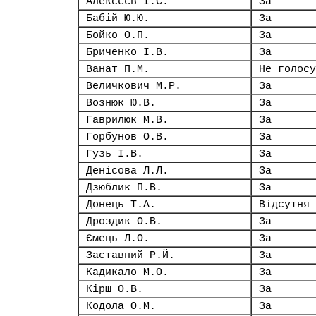
Алексєєв І.С.
За
Бабій Ю.Ю.
За
Бойко О.П.
За
Бриченко І.В.
За
Ванат П.М.
Не голосу
Величкович М.Р.
За
Вознюк Ю.В.
За
Гаврилюк М.В.
За
Горбунов О.В.
За
Гузь І.В.
За
Денісова Л.Л.
За
Дзюблик П.В.
За
Донець Т.А.
Відсутня
Дроздик О.В.
За
Ємець Л.О.
За
Заставний Р.Й.
За
Кадикало М.О.
За
Кірш О.В.
За
Кодола О.М.
За