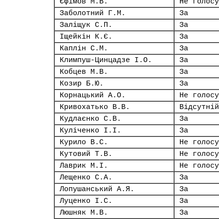
Єфімов М.В.
Не голосу
Заболотний Г.М.
За
Заліщук С.П.
За
Іщейкін К.Є.
За
Каплін С.М.
За
Климпуш-Цинцадзе І.О.
За
Кобцев М.В.
За
Козир Б.Ю.
За
Корнацький А.О.
Не голосу
Кривохатько В.В.
Відсутній
Кудлаєнко С.В.
За
Куліченко І.І.
За
Курило В.С.
Не голосу
Кутовий Т.В.
Не голосу
Лаврик М.І.
Не голосу
Лещенко С.А.
За
Лопушанський А.Я.
За
Луценко І.С.
За
Люшняк М.В.
За