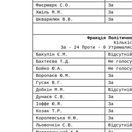
Фаєрмарк С.О.
За
Хміль М.М.
За
Шкварилюк В.В.
За
Фракція Політичн
Кількі
За - 24 Проти - 0 Утримали
Бакулін Є.М.
Відсутній
Бахтеєва Т.Д.
Не голосу
Бойко Ю.А.
Не голосу
Воропаєв Ю.М.
За
Гусак В.Г.
За
Добкін М.М.
Відсутній
Дунаєв С.В.
За
Іоффе Ю.Я.
За
Козак Т.Р.
За
Королевська Н.Ю.
За
Льовочкін С.В.
Відсутній