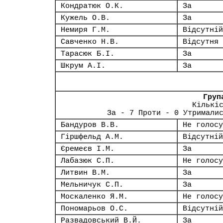
Кондратюк О.К.
За
Кужель О.В.
За
Немиря Г.М.
Відсутній
Савченко Н.В.
Відсутня
Тарасюк Б.І.
За
Шкрум А.І.
За
Груп
Кількі
За - 7 Проти - 0 Утримали
Бандуров В.В.
Не голосу
Гіршфельд А.М.
Відсутній
Єремеєв І.М.
За
Лабазюк С.П.
Не голосу
Литвин В.М.
За
Мельничук С.П.
За
Москаленко Я.М.
Не голосу
Пономарьов О.С.
Відсутній
Развадовський В.Й.
За