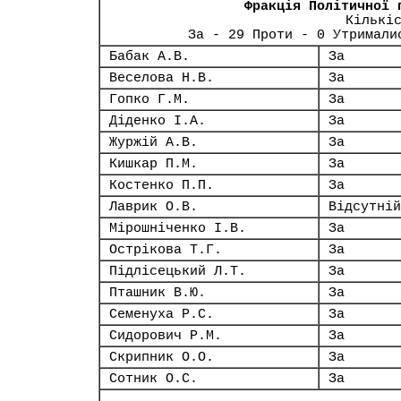
Фракція Політичної 
Кількі
За - 29 Проти - 0 Утримали
Бабак А.В.
За
Веселова Н.В.
За
Гопко Г.М.
За
Діденко І.А.
За
Журжій А.В.
За
Кишкар П.М.
За
Костенко П.П.
За
Лаврик О.В.
Відсутній
Мірошніченко І.В.
За
Острікова Т.Г.
За
Підлісецький Л.Т.
За
Пташник В.Ю.
За
Семенуха Р.С.
За
Сидорович Р.М.
За
Скрипник О.О.
За
Сотник О.С.
За