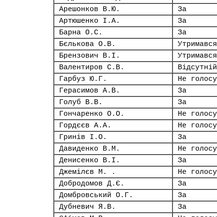
Арешонков В.Ю.
За
Артюшенко І.А.
За
Барна О.С.
За
Бєлькова О.В.
Утримався
Брензович В.І.
Утримався
Валентиров С.В.
Відсутній
Гарбуз Ю.Г.
Не голосу
Герасимов А.В.
За
Голуб В.В.
За
Гончаренко О.О.
Не голосу
Гордєєв А.А.
Не голосу
Гринів І.О.
За
Давиденко В.М.
Не голосу
Денисенко В.І.
За
Джемілєв М. .
Не голосу
Добродомов Д.Є.
За
Домбровський О.Г.
За
Дубневич Я.В.
За