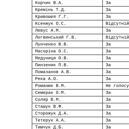
Корчик В.А.
За
Кремінь Т.Д.
За
Кривошея Г.Г.
За
Ксенжук О.С.
Відсутній
Левус А.М.
За
Логвинський Г.В.
Відсутній
Лунченко В.В.
За
Масоріна О.С.
За
Медуниця О.В.
За
Пинзеник П.В.
За
Помазанов А.В.
За
Река А.О.
За
Романюк В.М.
Не голосу
Семерак О.М.
За
Соляр В.М.
За
Сташук В.Ф.
За
Сторожук Д.А.
За
Тетерук А.А.
За
Тимчук Д.Б.
За