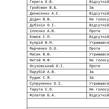
Герега О.В.
Відсутній
Гройсман В.Б.
За
Денисенко А.С.
Відсутній
Дідич В.В.
Не голосу
Дубінін О.І.
Відсутній
Іллєнко А.Ю.
Проти
Клюєв С.П.
Відсутній
Купрій В.М.
Утримався
Марченко О.О.
Проти
Мисик В.Ю.
Утримався
Негой Ф.Ф.
Не голосу
Осуховський О.І.
Проти
Парубій А.В.
За
Рудик С.Я.
За
Супруненко О.І.
Утримався
Тарута С.О.
Не голосу
Філатов Б.А.
Відсутній