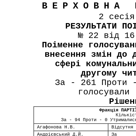
ВЕРХОВНА 
2 сесі
РЕЗУЛЬТАТИ ПО
№ 22 від 16
Поіменне голосуван
внесення змін до 
сфері комунальн
другому чи
За - 261 Проти 
голосували 
Рішен
Фракція ПАРТІ
Кількіс
За - 94 Проти - 0 Утрималис
Агафонова Н.В.
Відсутня
Андрієвський Д.Й.
За