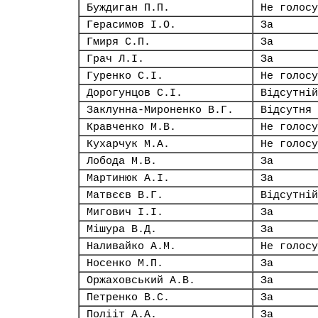
Буждиган П.П.
Не голосу
Герасимов І.О.
За
Гмиря С.П.
За
Грач Л.І.
За
Гуренко С.І.
Не голосу
Дорогунцов С.І.
Відсутній
Заклунна-Мироненко В.Г.
Відсутня
Кравченко М.В.
Не голосу
Кухарчук М.А.
Не голосу
Лобода М.В.
За
Мартинюк А.І.
За
Матвєєв В.Г.
Відсутній
Мигович І.І.
За
Мішура В.Д.
За
Наливайко А.М.
Не голосу
Носенко М.П.
За
Оржаховський А.В.
За
Петренко В.С.
За
Полііт А.А.
За