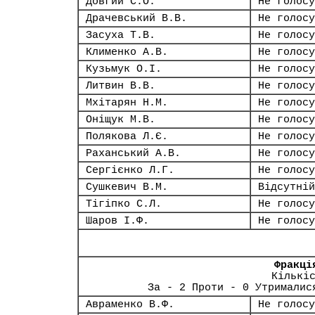
Довгий С.О.
Не голосу
Драчевський В.В.
Не голосу
Засуха Т.В.
Не голосу
Клименко А.В.
Не голосу
Кузьмук О.І.
Не голосу
Литвин В.В.
Не голосу
Мхітарян Н.М.
Не голосу
Оніщук М.В.
Не голосу
Полякова Л.Є.
Не голосу
Раханський А.В.
Не голосу
Сергієнко Л.Г.
Не голосу
Сушкевич В.М.
Відсутній
Тігіпко С.Л.
Не голосу
Шаров І.Ф.
Не голосу
Фракці
Кількі
За - 2 Проти - 0 Утрималис
Авраменко В.Ф.
Не голосу