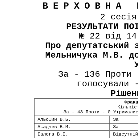
ВЕРХОВНА 
2 сесі
РЕЗУЛЬТАТИ ПО
№ 22 від 14
Про депутатський 
Мельничука М.В. д
За - 136 Проти 
голосували 
Рішен
Фрак
Кількіс
За - 43 Проти - 0 Утримали
Альошин В.Б.
За
Асадчев В.М.
За
Балога В.І.
Відсутній