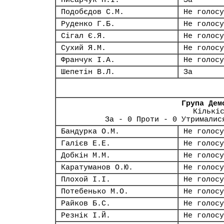
Писарчук П.І.
За
Подобєдов С.М.
Не голосу
Руденко Г.Б.
Не голосу
Сігал Є.Я.
Не голосу
Сухий Я.М.
Не голосу
Франчук І.А.
Не голосу
Шепетін В.Л.
За
Група Дем
Кількі
За - 0 Проти - 0 Утрималис
Бандурка О.М.
Не голосу
Галієв Е.Е.
Не голосу
Добкін М.М.
Не голосу
Каратуманов О.Ю.
Не голосу
Плохой І.І.
Не голосу
Потебенько М.О.
Не голосу
Райков Б.С.
Не голосу
Резнік І.Й.
Не голосу