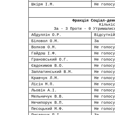
Шкіря І.М.
Не голосу
Фракція Соціал-дем
Кількі
За - 3 Проти - 0 Утрималис
Абдуллін О.Р.
Відсутній
Біловол О.М.
За
Волков О.М.
Не голосу
Гайдош І.Ф.
Не голосу
Грановський О.Г.
Не голосу
Євдокимов В.О.
Не голосу
Заплатинський В.М.
Не голосу
Кравчук Л.М.
Не голосу
Лісін М.П.
Не голосу
Льовін А.І.
Не голосу
Мельничук В.В.
Не голосу
Нечипорук В.П.
Не голосу
Песоцький М.Ф.
Не голосу