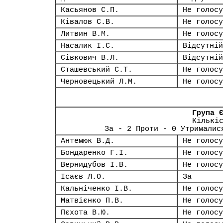
Касьянов С.П.
Не голосу
Ківалов С.В.
Не голосу
Литвин В.М.
Не голосу
Насалик І.С.
Відсутній
Сівкович В.Л.
Відсутній
Сташевський С.Т.
Не голосу
Черновецький Л.М.
Не голосу
Група 
Кількі
За - 2 Проти - 0 Утрималис
Антемюк В.Д.
Не голосу
Бондаренко Г.І.
Не голосу
Вернидубов І.В.
Не голосу
Ісаєв Л.О.
За
Кальніченко І.В.
Не голосу
Матвієнко П.В.
Не голосу
Пєхота В.Ю.
Не голосу