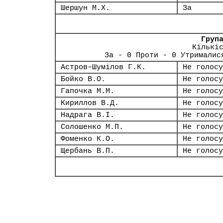
Шершун М.Х.
За
Груп
Кількі
За - 0 Проти - 0 Утрималис
Астров–Шумілов Г.К.
Не голосу
Бойко В.О.
Не голосу
Гапочка М.М.
Не голосу
Кириллов В.Д.
Не голосу
Надрага В.І.
Не голосу
Солошенко М.П.
Не голосу
Фоменко К.О.
Не голосу
Щербань В.П.
Не голосу