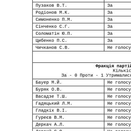
Пузаков В.Т.
За
Родіонов М.К.
За
Симоненко П.М.
За
Сінченко С.Г.
За
Соломатін Ю.П.
За
Цибенко П.С.
За
Чичканов С.В.
Не голосу
Фракція парті
Кількі
За - 0 Проти - 1 Утрималис
Бауер М.Й.
Не голосу
Буряк О.В.
Не голосу
Васадзе Т.Ш.
Не голосу
Гадяцький Л.М.
Не голосу
Гладкіх В.І.
Не голосу
Гуреєв В.М.
Не голосу
Деркач А.Л.
Не голосу