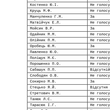
Костенко Ю.І.
Не голосу
Круць М.Ф.
Не голосу
Манчуленко Г.М.
За
Матвійчук Е.Л.
Не голосу
Мойсик В.Р.
За
Одайник М.М.
Не голосу
Олійник П.М.
Не голосу
Оробець Ю.М.
За
Павленко Ю.О.
Не голосу
Поліщук М.Є.
Не голосу
Порошенко П.О.
Не голосу
Сабашук П.П.
Відсутній
Слободян О.В.
Не голосу
Сокирко М.В.
За
Стецько Я.Й.
Відсутня
Стретович В.М.
Не голосу
Танюк Л.С.
Не голосу
Тарасюк І.Г.
Не голосу