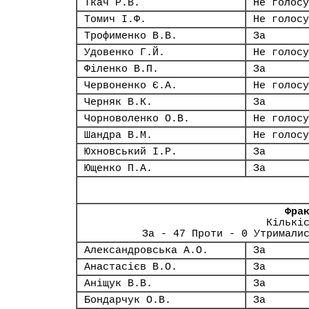
Ткач Р.В.
Не голосу
Томич І.Ф.
Не голосу
Трофименко В.В.
За
Удовенко Г.Й.
Не голосу
Філенко В.П.
За
Червоненко Є.А.
Не голосу
Черняк В.К.
За
Чорноволенко О.В.
Не голосу
Шандра В.М.
Не голосу
Юхновський І.Р.
За
Ющенко П.А.
За
Фра
Кількі
За - 47 Проти - 0 Утримали
Александровська А.О.
За
Анастасієв В.О.
За
Аніщук В.В.
За
Бондарчук О.В.
За