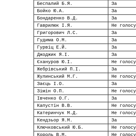
Беспалий Б.Я.
За
Бойко Ю.А.
За
Бондаренко В.Д.
За
Гаврилюк І.Я.
Не голосу
Григорович Л.С.
За
Гудима О.М.
За
Гурвіц Е.Й.
За
Джоджик Я.І.
За
Єхануров Ю.І.
Не голосу
Жебрівський П.І.
За
Жулинський М.Г.
Не голосу
Заєць І.О.
За
Зімін О.П.
Не голосу
Івченко О.Г.
За
Капустін В.В.
Не голосу
Катеринчук М.Д.
Не голосу
Кендзьор Я.М.
За
Ключковський Ю.Б.
Не голосу
Король В.М.
Не голосу