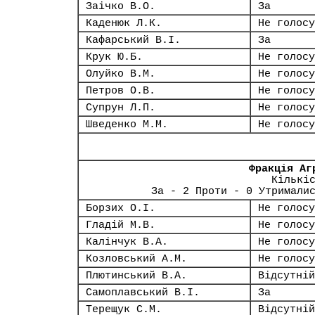
Заічко В.О.
За
Каденюк Л.К.
Не голосу
Кафарський В.І.
За
Крук Ю.Б.
Не голосу
Олуйко В.М.
Не голосу
Петров О.В.
Не голосу
Супрун Л.П.
Не голосу
Шведенко М.М.
Не голосу
Фракція Аг
Кількі
За - 2 Проти - 0 Утримали
Борзих О.І.
Не голосу
Гладій М.В.
Не голосу
Калінчук В.А.
Не голосу
Козловський А.М.
Не голосу
Плютинський В.А.
Відсутній
Самоплавський В.І.
За
Терещук С.М.
Відсутній