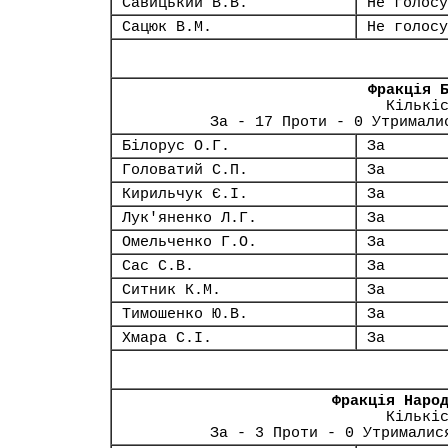
Савицький В.В.
Не голосу
Сацюк В.М.
Не голосу
Фракція 
Кількі
За - 17 Проти - 0 Утримали
Білорус О.Г.
За
Головатий С.П.
За
Кирильчук Є.І.
За
Лук'яненко Л.Г.
За
Омельченко Г.О.
За
Сас С.В.
За
Ситник К.М.
За
Тимошенко Ю.В.
За
Хмара С.І.
За
Фракція Наро
Кількі
За - 3 Проти - 0 Утрималис