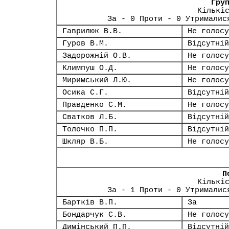
Гру
Кількі
За - 0 Проти - 0 Утрималис
Гаврилюк В.В.
Не голосу
Гуров В.М.
Відсутній
Задорожній О.В.
Не голосу
Климпуш О.Д.
Не голосу
Миримський Л.Ю.
Не голосу
Осика С.Г.
Відсутній
Правденко С.М.
Не голосу
Сватков Л.Б.
Відсутній
Толочко П.П.
Відсутній
Шкляр В.Б.
Не голосу
П
Кількі
За - 1 Проти - 0 Утрималис
Бартків В.П.
За
Бондарчук С.В.
Не голосу
Димінський П.П.
Відсутній