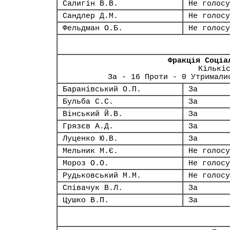
Салигін В.В.
Не голосу
Сандлер Д.М.
Не голосу
Фельдман О.Б.
Не голосу
Фракція Соціа
Кількі
За - 16 Проти - 0 Утримали
Баранівський О.П.
За
Бульба С.С.
За
Вінський Й.В.
За
Грязєв А.Д.
За
Луценко Ю.В.
За
Мельник М.Є.
Не голосу
Мороз О.О.
Не голосу
Рудьковський М.М.
Не голосу
Співачук В.Л.
За
Цушко В.П.
За