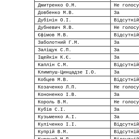
Дмитренко О.М.
Не голосу
Довбенко М.В.
За
Дубінін О.І.
Відсутній
Дубневич Я.В.
Не голосу
Єфімов М.В.
Відсутній
Заболотний Г.М.
За
Заліщук С.П.
За
Іщейкін К.Є.
За
Каплін С.М.
Відсутній
Климпуш-Цинцадзе І.О.
За
Кобцев М.В.
Відсутній
Козаченко Л.П.
Не голосу
Кононенко І.В.
За
Король В.М.
Не голосу
Кубів С.І.
За
Кузьменко А.І.
За
Куліченко І.І.
Відсутній
Купрій В.М.
Відсутній