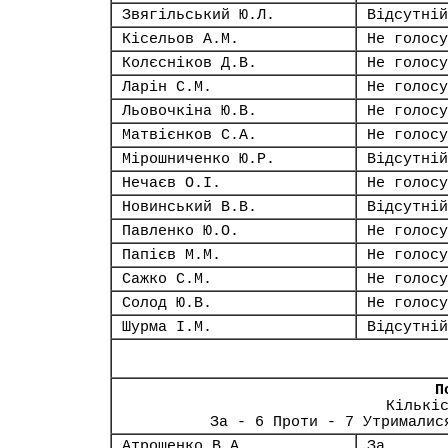
Звягільський Ю.Л.
Відсутній
Кісельов А.М.
Не голосу
Колєсніков Д.В.
Не голосу
Ларін С.М.
Не голосу
Льовочкіна Ю.В.
Не голосу
Матвієнков С.А.
Не голосу
Мірошниченко Ю.Р.
Відсутній
Нечаєв О.І.
Не голосу
Новинський В.В.
Відсутній
Павленко Ю.О.
Не голосу
Папієв М.М.
Не голосу
Сажко С.М.
Не голосу
Солод Ю.В.
Не голосу
Шурма І.М.
Відсутній
П
Кількі
За - 6 Проти - 7 Утрималис
Атрошенко В.А.
За