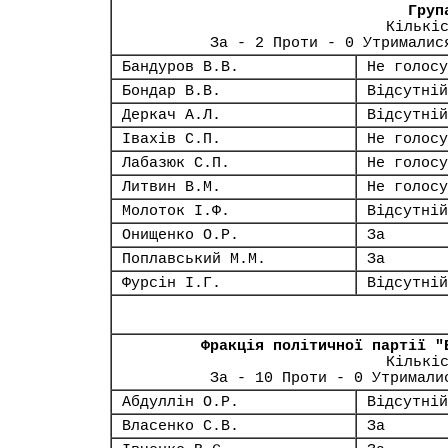
Груп
Кількі
За - 2 Проти - 0 Утрималис
Бандуров В.В.
Не голосу
Бондар В.В.
Відсутній
Деркач А.Л.
Відсутній
Івахів С.П.
Не голосу
Лабазюк С.П.
Не голосу
Литвин В.М.
Не голосу
Молоток І.Ф.
Відсутній
Онищенко О.Р.
За
Поплавський М.М.
За
Фурсін І.Г.
Відсутній
Фракція політичної партії "
Кількі
За - 10 Проти - 0 Утримали
Абдуллін О.Р.
Відсутній
Власенко С.В.
За