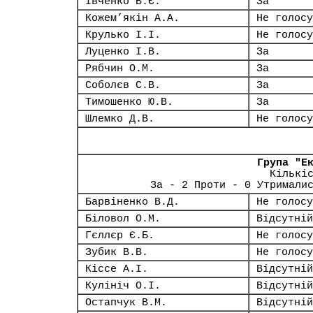
Івченко В.Є.
За
Кожем’якін А.А.
Не голосу
Крулько І.І.
Не голосу
Луценко І.В.
За
Рябчин О.М.
За
Соболєв С.В.
За
Тимошенко Ю.В.
За
Шлемко Д.В.
Не голосу
Група "Е
Кількі
За - 2 Проти - 0 Утримали
Барвіненко В.Д.
Не голосу
Біловол О.М.
Відсутній
Гєллєр Є.Б.
Не голосу
Зубик В.В.
Не голосу
Кіссе А.І.
Відсутній
Кулініч О.І.
Відсутній
Остапчук В.М.
Відсутній