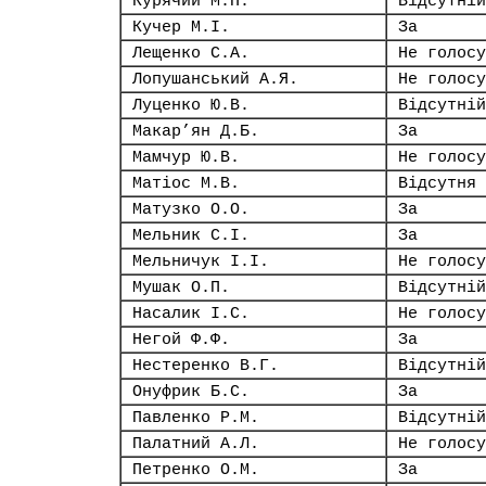
Курячий М.П.
Відсутній
Кучер М.І.
За
Лещенко С.А.
Не голосу
Лопушанський А.Я.
Не голосу
Луценко Ю.В.
Відсутній
Макар’ян Д.Б.
За
Мамчур Ю.В.
Не голосу
Матіос М.В.
Відсутня
Матузко О.О.
За
Мельник С.І.
За
Мельничук І.І.
Не голосу
Мушак О.П.
Відсутній
Насалик І.С.
Не голосу
Негой Ф.Ф.
За
Нестеренко В.Г.
Відсутній
Онуфрик Б.С.
За
Павленко Р.М.
Відсутній
Палатний А.Л.
Не голосу
Петренко О.М.
За