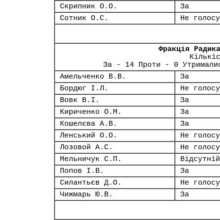
Скрипник О.О.
За
Сотник О.С.
Не голосу
Фракція Радик
Кількі
За - 14 Проти - 0 Утримали
Амельченко В.В.
За
Бордюг І.Л.
Не голосу
Вовк В.І.
За
Кириченко О.М.
За
Кошелєва А.В.
За
Ленський О.О.
Не голосу
Лозовой А.С.
Не голосу
Мельничук С.П.
Відсутній
Попов І.В.
За
Силантьєв Д.О.
Не голосу
Чижмарь Ю.В.
За