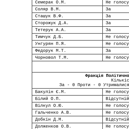
Семерак О.М.
Не голосу
Соляр В.М.
За
Сташук В.Ф.
За
Сторожук Д.А.
За
Тетерук А.А.
За
Тимчук Д.Б.
Не голосу
Унгурян П.Я.
Не голосу
Федорук М.Т.
За
Чорновол Т.М.
Не голосу
Фракція Політичн
Кількі
За - 0 Проти - 0 Утрималис
Бакулін Є.М.
Не голосу
Білий О.П.
Відсутній
Вілкул О.Ю.
Не голосу
Гальченко А.В.
Не голосу
Добкін Д.М.
Відсутній
Долженков О.В.
Не голосу