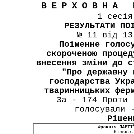
ВЕРХОВНА 
1 сесі
РЕЗУЛЬТАТИ ПО
№ 11 від 13
Поіменне голос
скороченою процед
внесення зміни до с
"Про державну 
господарства Укр
тваринницьких фер
За - 174 Проти 
голосували 
Рішен
Фракція ПАРТІ
Кількіс