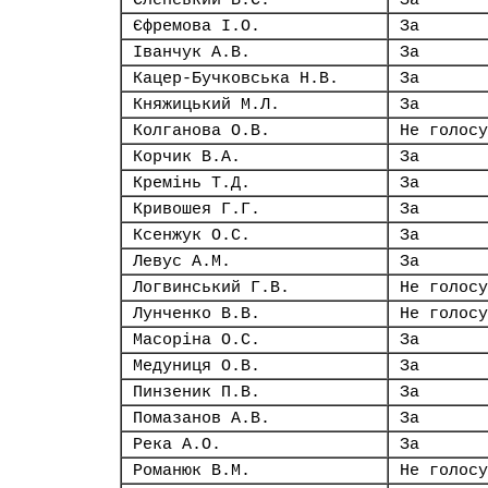
Єленський В.Є.
За
Єфремова І.О.
За
Іванчук А.В.
За
Кацер-Бучковська Н.В.
За
Княжицький М.Л.
За
Колганова О.В.
Не голосу
Корчик В.А.
За
Кремінь Т.Д.
За
Кривошея Г.Г.
За
Ксенжук О.С.
За
Левус А.М.
За
Логвинський Г.В.
Не голосу
Лунченко В.В.
Не голосу
Масоріна О.С.
За
Медуниця О.В.
За
Пинзеник П.В.
За
Помазанов А.В.
За
Река А.О.
За
Романюк В.М.
Не голосу