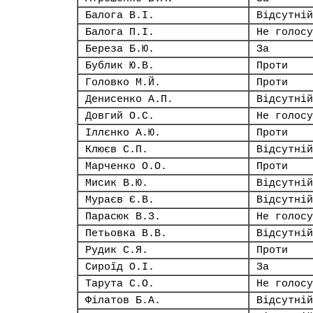
Балога В.І.
Відсутній
Балога П.І.
Не голосу
Береза Б.Ю.
За
Бублик Ю.В.
Проти
Головко М.Й.
Проти
Денисенко А.П.
Відсутній
Довгий О.С.
Не голосу
Іллєнко А.Ю.
Проти
Клюєв С.П.
Відсутній
Марченко О.О.
Проти
Мисик В.Ю.
Відсутній
Мураєв Є.В.
Відсутній
Парасюк В.З.
Не голосу
Петьовка В.В.
Відсутній
Рудик С.Я.
Проти
Сироїд О.І.
За
Тарута С.О.
Не голосу
Філатов Б.А.
Відсутній