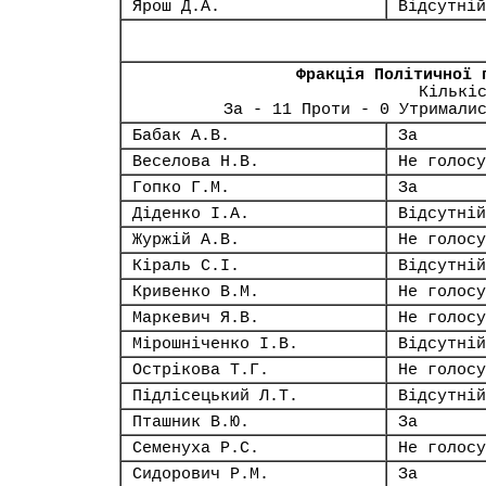
Ярош Д.А.
Відсутній
Фракція Політичної 
Кількі
За - 11 Проти - 0 Утримали
Бабак А.В.
За
Веселова Н.В.
Не голосу
Гопко Г.М.
За
Діденко І.А.
Відсутній
Журжій А.В.
Не голосу
Кіраль С.І.
Відсутній
Кривенко В.М.
Не голосу
Маркевич Я.В.
Не голосу
Мірошніченко І.В.
Відсутній
Острікова Т.Г.
Не голосу
Підлісецький Л.Т.
Відсутній
Пташник В.Ю.
За
Семенуха Р.С.
Не голосу
Сидорович Р.М.
За