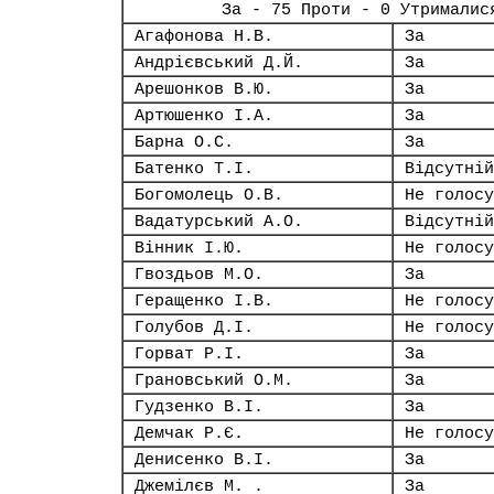
За - 75 Проти - 0 Утрималис
Агафонова Н.В.
За
Андрієвський Д.Й.
За
Арешонков В.Ю.
За
Артюшенко І.А.
За
Барна О.С.
За
Батенко Т.І.
Відсутній
Богомолець О.В.
Не голосу
Вадатурський А.О.
Відсутній
Вінник І.Ю.
Не голосу
Гвоздьов М.О.
За
Геращенко І.В.
Не голосу
Голубов Д.І.
Не голосу
Горват Р.І.
За
Грановський О.М.
За
Гудзенко В.І.
За
Демчак Р.Є.
Не голосу
Денисенко В.І.
За
Джемілєв М. .
За