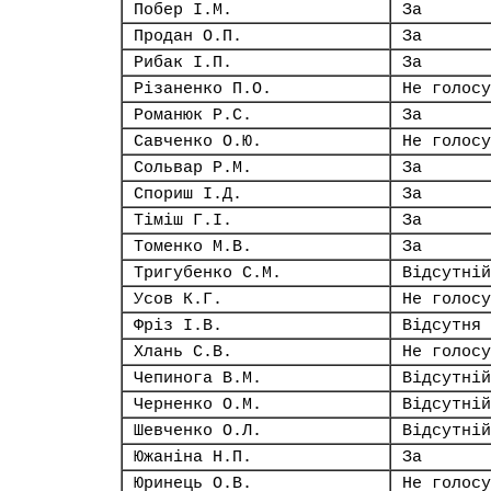
Побер І.М.
За
Продан О.П.
За
Рибак І.П.
За
Різаненко П.О.
Не голосу
Романюк Р.С.
За
Савченко О.Ю.
Не голосу
Сольвар Р.М.
За
Спориш І.Д.
За
Тіміш Г.І.
За
Томенко М.В.
За
Тригубенко С.М.
Відсутній
Усов К.Г.
Не голосу
Фріз І.В.
Відсутня
Хлань С.В.
Не голосу
Чепинога В.М.
Відсутній
Черненко О.М.
Відсутній
Шевченко О.Л.
Відсутній
Южаніна Н.П.
За
Юринець О.В.
Не голосу