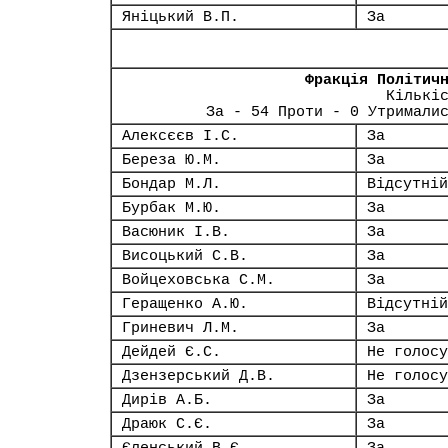
Яніцький В.П.
За
Фракція Політич
Кількі
За - 54 Проти - 0 Утримали
Алексєєв І.С.
За
Береза Ю.М.
За
Бондар М.Л.
Відсутній
Бурбак М.Ю.
За
Васюник І.В.
За
Висоцький С.В.
За
Войцеховська С.М.
За
Геращенко А.Ю.
Відсутній
Гриневич Л.М.
За
Дейдей Є.С.
Не голосу
Дзензерський Д.В.
Не голосу
Дирів А.Б.
За
Драюк С.Є.
За