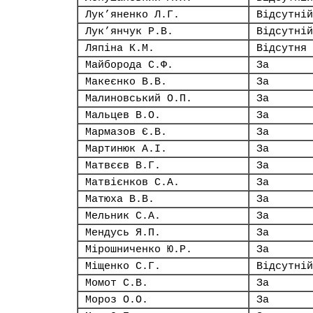
Лук’яненко Л.Г.
Відсутній
Лук’янчук Р.В.
Відсутній
Ляпіна К.М.
Відсутня
Майборода С.Ф.
За
Макеєнко В.В.
За
Малиновський О.П.
За
Мальцев В.О.
За
Мармазов Є.В.
За
Мартинюк А.І.
За
Матвєєв В.Г.
За
Матвієнков С.А.
За
Матюха В.В.
За
Мельник С.А.
За
Мендусь Я.П.
За
Мірошниченко Ю.Р.
За
Міщенко С.Г.
Відсутній
Момот С.В.
За
Мороз О.О.
За