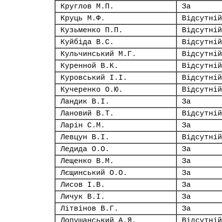
Круглов М.П.
За
Круць М.Ф.
Відсутній
Кузьменко П.П.
Відсутній
Куйбіда В.С.
Відсутній
Кульчинський М.Г.
Відсутній
Куренной В.К.
Відсутній
Куровський І.І.
Відсутній
Кучеренко О.Ю.
Відсутній
Ландик В.І.
За
Лановий В.Т.
Відсутній
Ларін С.М.
За
Левцун В.І.
Відсутній
Ледида О.О.
За
Лещенко В.М.
За
Лєщинський О.О.
За
Лисов І.В.
За
Личук В.І.
За
Літвінов В.Г.
За
Лопушанський А.Я.
Відсутній