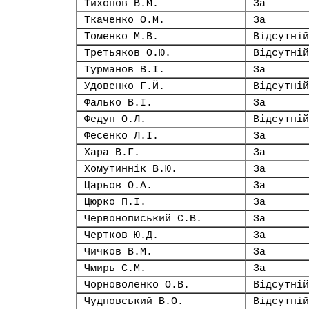
Тихонов В.М.
За
Ткаченко О.М.
За
Томенко М.В.
Відсутній
Третьяков О.Ю.
Відсутній
Турманов В.І.
За
Удовенко Г.Й.
Відсутній
Фалько В.І.
За
Федун О.Л.
Відсутній
Фесенко Л.І.
За
Хара В.Г.
За
Хомутиннік В.Ю.
За
Царьов О.А.
За
Цюрко П.І.
За
Червонописький С.В.
За
Чертков Ю.Д.
За
Чичков В.М.
За
Чмирь С.М.
За
Чорноволенко О.В.
Відсутній
Чудновський В.О.
Відсутній