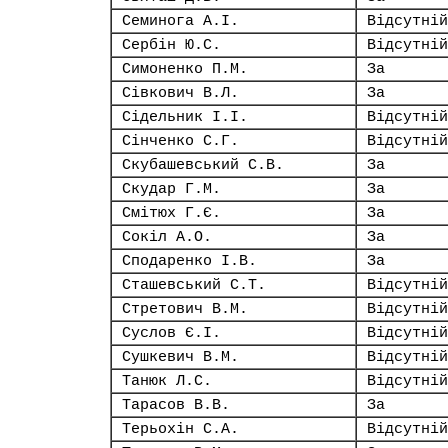
Семинога А.І.
Відсутній
Сербін Ю.С.
Відсутній
Симоненко П.М.
За
Сівкович В.Л.
За
Сідельник І.І.
Відсутній
Сінченко С.Г.
Відсутній
Скубашевський С.В.
За
Скудар Г.М.
За
Смітюх Г.Є.
За
Сокіл А.О.
За
Сподаренко І.В.
За
Сташевський С.Т.
Відсутній
Стретович В.М.
Відсутній
Суслов Є.І.
Відсутній
Сушкевич В.М.
Відсутній
Танюк Л.С.
Відсутній
Тарасов В.В.
За
Терьохін С.А.
Відсутній