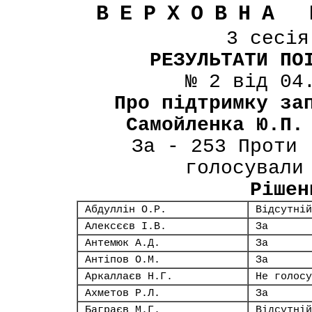
ВЕРХОВНА 
3 сесі
РЕЗУЛЬТАТИ ПО
№ 2 від 04
Про підтримку за
Самойленка Ю.П.
За - 253 Проти 
голосували
Рішен
Абдуллін О.Р.
Відсутній
Алексєєв І.В.
За
Антемюк А.Д.
За
Антіпов О.М.
За
Аркаллаєв Н.Г.
Не голосу
Ахметов Р.Л.
За
Баграєв М.Г.
Відсутній