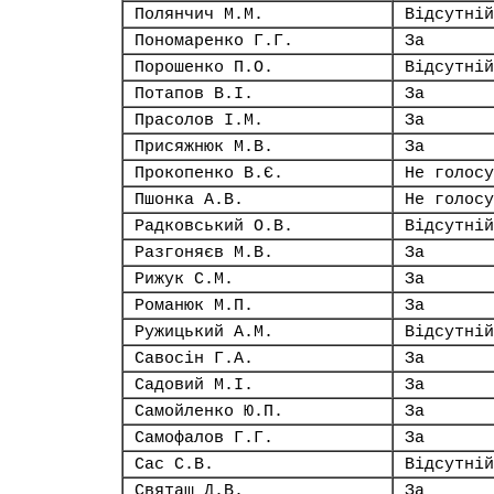
Полянчич М.М.
Відсутній
Пономаренко Г.Г.
За
Порошенко П.О.
Відсутній
Потапов В.І.
За
Прасолов І.М.
За
Присяжнюк М.В.
За
Прокопенко В.Є.
Не голосу
Пшонка А.В.
Не голосу
Радковський О.В.
Відсутній
Разгоняєв М.В.
За
Рижук С.М.
За
Романюк М.П.
За
Ружицький А.М.
Відсутній
Савосін Г.А.
За
Садовий М.І.
За
Самойленко Ю.П.
За
Самофалов Г.Г.
За
Сас С.В.
Відсутній
Святаш Д.В.
За