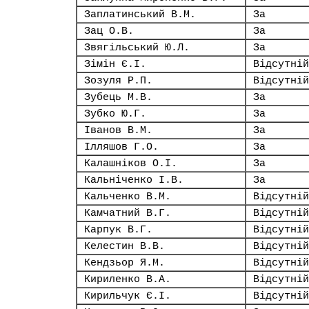
Заплатинський В.М.
За
Зац О.В.
За
Звягільський Ю.Л.
За
Зімін Є.І.
Відсутній
Зозуля Р.П.
Відсутній
Зубець М.В.
За
Зубко Ю.Г.
За
Іванов В.М.
За
Ілляшов Г.О.
За
Калашніков О.І.
За
Кальніченко І.В.
За
Кальченко В.М.
Відсутній
Камчатний В.Г.
Відсутній
Карпук В.Г.
Відсутній
Келестин В.В.
Відсутній
Кендзьор Я.М.
Відсутній
Кириленко В.А.
Відсутній
Кирильчук Є.І.
Відсутній