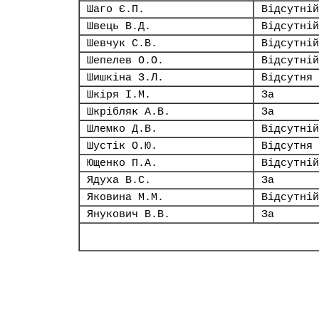
Шаго Є.П.
Відсутній
Швець В.Д.
Відсутній
Шевчук С.В.
Відсутній
Шепелев О.О.
Відсутній
Шишкіна З.Л.
Відсутня
Шкіря І.М.
За
Шкрібляк А.В.
За
Шлемко Д.В.
Відсутній
Шустік О.Ю.
Відсутня
Ющенко П.А.
Відсутній
Ядуха В.С.
За
Яковина М.М.
Відсутній
Янукович В.В.
За