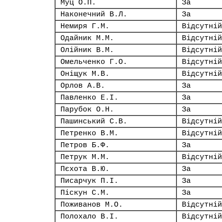
Муц О.П.
За
Наконечний В.Л.
За
Немиря Г.М.
Відсутній
Одайник М.М.
Відсутній
Олійник В.М.
Відсутній
Омельченко Г.О.
Відсутній
Оніщук М.В.
Відсутній
Орлов А.В.
За
Павленко Е.І.
За
Парубок О.Н.
За
Пашинський С.В.
Відсутній
Петренко В.М.
Відсутній
Петров Б.Ф.
За
Петрук М.М.
Відсутній
Пєхота В.Ю.
За
Писарчук П.І.
За
Піскун С.М.
За
Поживанов М.О.
Відсутній
Полохало В.І.
Відсутній