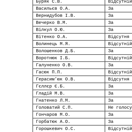
Буряк С.В.
Відсутній
Васильєв О.А.
За
Вернидубов І.В.
За
Вечерко В.М.
За
Вілкул О.Ю.
За
Вітенко О.А.
Відсутня
Волинець М.Я.
Відсутній
Волошенков Д.Б.
За
Воротнюк І.Б.
Відсутній
Галуненко О.В.
За
Гасюк П.П.
Відсутній
Герасим’юк О.В.
Відсутня
Гєллєр Є.Б.
За
Гладій М.В.
За
Гнатенко Л.М.
За
Головатий С.П.
Не голосу
Гончаров М.О.
За
Горбатюк А.О.
За
Горошкевич О.С.
Відсутній