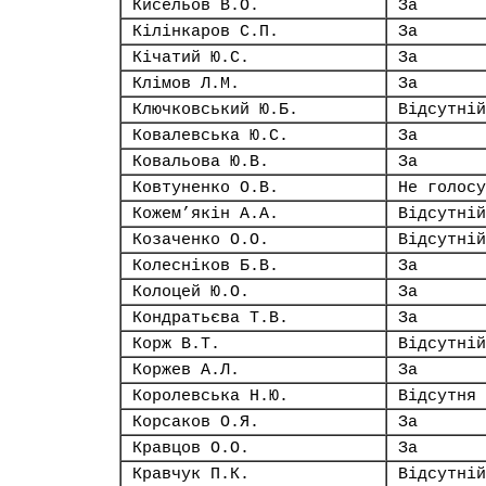
Кисельов В.О.
За
Кілінкаров С.П.
За
Кічатий Ю.С.
За
Клімов Л.М.
За
Ключковський Ю.Б.
Відсутній
Ковалевська Ю.С.
За
Ковальова Ю.В.
За
Ковтуненко О.В.
Не голосу
Кожем’якін А.А.
Відсутній
Козаченко О.О.
Відсутній
Колесніков Б.В.
За
Колоцей Ю.О.
За
Кондратьєва Т.В.
За
Корж В.Т.
Відсутній
Коржев А.Л.
За
Королевська Н.Ю.
Відсутня
Корсаков О.Я.
За
Кравцов О.О.
За
Кравчук П.К.
Відсутній