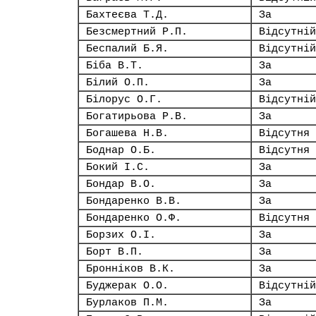
Бахтеєва Т.Д.
За
Безсмертний Р.П.
Відсутній
Беспалий Б.Я.
Відсутній
Біба В.Т.
За
Білий О.П.
За
Білорус О.Г.
Відсутній
Богатирьова Р.В.
За
Богашева Н.В.
Відсутня
Боднар О.Б.
Відсутня
Бокий І.С.
За
Бондар В.О.
За
Бондаренко В.В.
За
Бондаренко О.Ф.
Відсутня
Борзих О.І.
За
Борт В.П.
За
Бронніков В.К.
За
Буджерак О.О.
Відсутній
Бурлаков П.М.
За