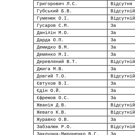
Григорович Л.С.
Відсутня
Губський Б.В.
Відсутній
Гуменюк О.І.
Відсутній
Гусаров С.М.
За
Данілін М.О.
За
Дарда О.П.
За
Демидко В.М.
За
Демянко М.І.
За
Деревляний В.Т.
Відсутній
Джига М.В.
За
Довгий Т.О.
Відсутній
Євтухов В.І.
За
Єдін О.Й.
За
Єфремов О.С.
За
Жванія Д.В.
Відсутній
Жеваго К.В.
Відсутній
Журавко О.В.
За
Забзалюк Р.О.
Відсутній
Заклунна-Мироненко В.Г.
За