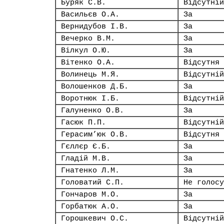
Буряк С.В.
Відсутній
Васильєв О.А.
За
Вернидубов І.В.
За
Вечерко В.М.
За
Вілкул О.Ю.
За
Вітенко О.А.
Відсутня
Волинець М.Я.
Відсутній
Волошенков Д.Б.
За
Воротнюк І.Б.
Відсутній
Галуненко О.В.
За
Гасюк П.П.
Відсутній
Герасим’юк О.В.
Відсутня
Гєллєр Є.Б.
За
Гладій М.В.
За
Гнатенко Л.М.
За
Головатий С.П.
Не голосу
Гончаров М.О.
За
Горбатюк А.О.
За
Горошкевич О.С.
Відсутній