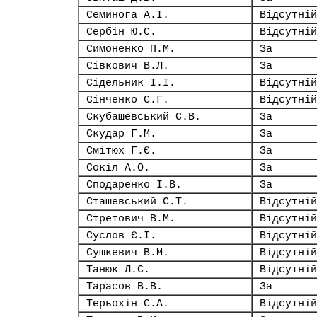
Семинога А.І.
Відсутній
Сербін Ю.С.
Відсутній
Симоненко П.М.
За
Сівкович В.Л.
За
Сідельник І.І.
Відсутній
Сінченко С.Г.
Відсутній
Скубашевський С.В.
За
Скудар Г.М.
За
Смітюх Г.Є.
За
Сокіл А.О.
За
Сподаренко І.В.
За
Сташевський С.Т.
Відсутній
Стретович В.М.
Відсутній
Суслов Є.І.
Відсутній
Сушкевич В.М.
Відсутній
Танюк Л.С.
Відсутній
Тарасов В.В.
За
Терьохін С.А.
Відсутній