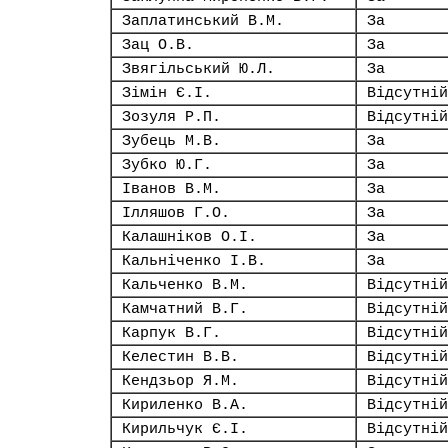
Заплатинський В.М.
За
Зац О.В.
За
Звягільський Ю.Л.
За
Зімін Є.І.
Відсутній
Зозуля Р.П.
Відсутній
Зубець М.В.
За
Зубко Ю.Г.
За
Іванов В.М.
За
Ілляшов Г.О.
За
Калашніков О.І.
За
Кальніченко І.В.
За
Кальченко В.М.
Відсутній
Камчатний В.Г.
Відсутній
Карпук В.Г.
Відсутній
Келестин В.В.
Відсутній
Кендзьор Я.М.
Відсутній
Кириленко В.А.
Відсутній
Кирильчук Є.І.
Відсутній