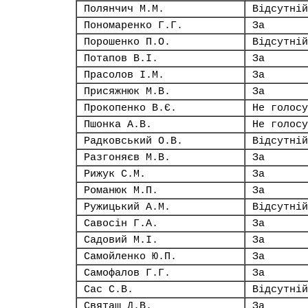
Полянчич М.М.
Відсутній
Пономаренко Г.Г.
За
Порошенко П.О.
Відсутній
Потапов В.І.
За
Прасолов І.М.
За
Присяжнюк М.В.
За
Прокопенко В.Є.
Не голосу
Пшонка А.В.
Не голосу
Радковський О.В.
Відсутній
Разгоняєв М.В.
За
Рижук С.М.
За
Романюк М.П.
За
Ружицький А.М.
Відсутній
Савосін Г.А.
За
Садовий М.І.
За
Самойленко Ю.П.
За
Самофалов Г.Г.
За
Сас С.В.
Відсутній
Святаш Д.В.
За