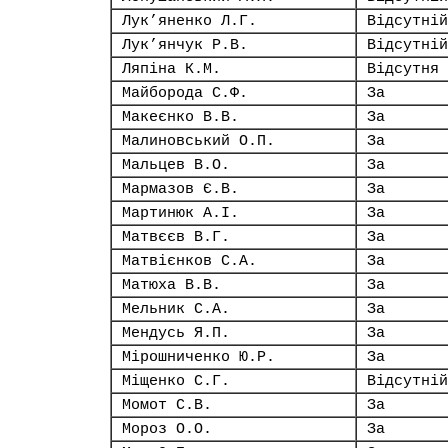
Лук’яненко Л.Г.
Відсутній
Лук’янчук Р.В.
Відсутній
Ляпіна К.М.
Відсутня
Майборода С.Ф.
За
Макеєнко В.В.
За
Малиновський О.П.
За
Мальцев В.О.
За
Мармазов Є.В.
За
Мартинюк А.І.
За
Матвєєв В.Г.
За
Матвієнков С.А.
За
Матюха В.В.
За
Мельник С.А.
За
Мендусь Я.П.
За
Мірошниченко Ю.Р.
За
Міщенко С.Г.
Відсутній
Момот С.В.
За
Мороз О.О.
За