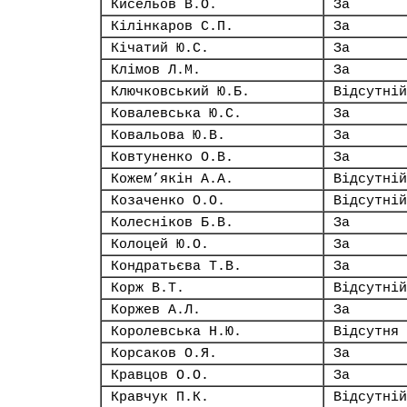
Кисельов В.О.
За
Кілінкаров С.П.
За
Кічатий Ю.С.
За
Клімов Л.М.
За
Ключковський Ю.Б.
Відсутній
Ковалевська Ю.С.
За
Ковальова Ю.В.
За
Ковтуненко О.В.
За
Кожем’якін А.А.
Відсутній
Козаченко О.О.
Відсутній
Колесніков Б.В.
За
Колоцей Ю.О.
За
Кондратьєва Т.В.
За
Корж В.Т.
Відсутній
Коржев А.Л.
За
Королевська Н.Ю.
Відсутня
Корсаков О.Я.
За
Кравцов О.О.
За
Кравчук П.К.
Відсутній