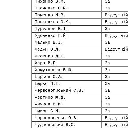
Тихонов В.М.
За
Ткаченко О.М.
За
Томенко М.В.
Відсутній
Третьяков О.Ю.
Відсутній
Турманов В.І.
За
Удовенко Г.Й.
Відсутній
Фалько В.І.
За
Федун О.Л.
Відсутній
Фесенко Л.І.
За
Хара В.Г.
За
Хомутиннік В.Ю.
За
Царьов О.А.
За
Цюрко П.І.
За
Червонописький С.В.
За
Чертков Ю.Д.
За
Чичков В.М.
За
Чмирь С.М.
За
Чорноволенко О.В.
Відсутній
Чудновський В.О.
Відсутній