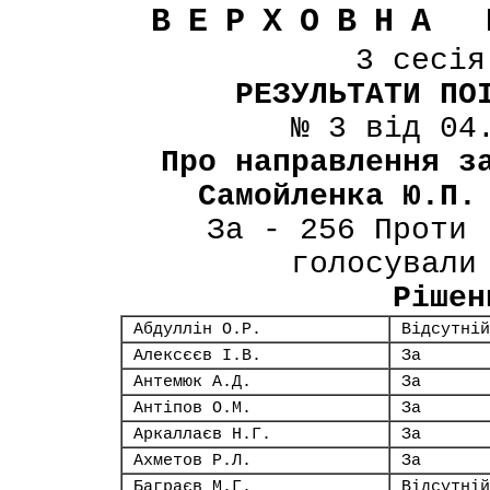
ВЕРХОВНА 
3 сесі
РЕЗУЛЬТАТИ ПО
№ 3 від 04
Про направлення з
Самойленка Ю.П.
За - 256 Проти 
голосували
Рішен
Абдуллін О.Р.
Відсутній
Алексєєв І.В.
За
Антемюк А.Д.
За
Антіпов О.М.
За
Аркаллаєв Н.Г.
За
Ахметов Р.Л.
За
Баграєв М.Г.
Відсутній