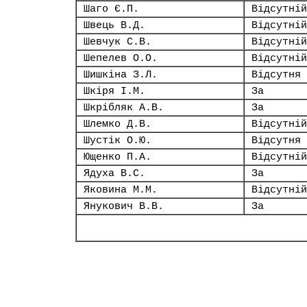
Шаго Є.П.
Відсутній
Швець В.Д.
Відсутній
Шевчук С.В.
Відсутній
Шепелев О.О.
Відсутній
Шишкіна З.Л.
Відсутня
Шкіря І.М.
За
Шкрібляк А.В.
За
Шлемко Д.В.
Відсутній
Шустік О.Ю.
Відсутня
Ющенко П.А.
Відсутній
Ядуха В.С.
За
Яковина М.М.
Відсутній
Янукович В.В.
За