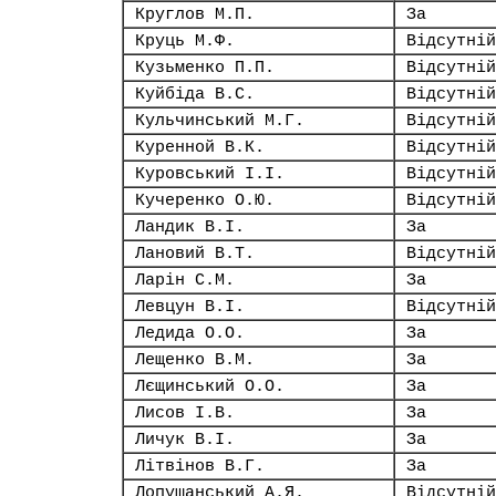
Круглов М.П.
За
Круць М.Ф.
Відсутній
Кузьменко П.П.
Відсутній
Куйбіда В.С.
Відсутній
Кульчинський М.Г.
Відсутній
Куренной В.К.
Відсутній
Куровський І.І.
Відсутній
Кучеренко О.Ю.
Відсутній
Ландик В.І.
За
Лановий В.Т.
Відсутній
Ларін С.М.
За
Левцун В.І.
Відсутній
Ледида О.О.
За
Лещенко В.М.
За
Лєщинський О.О.
За
Лисов І.В.
За
Личук В.І.
За
Літвінов В.Г.
За
Лопушанський А.Я.
Відсутній