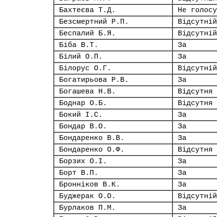
Бахтеєва Т.Д.
Не голосу
Безсмертний Р.П.
Відсутній
Беспалий Б.Я.
Відсутній
Біба В.Т.
За
Білий О.П.
За
Білорус О.Г.
Відсутній
Богатирьова Р.В.
За
Богашева Н.В.
Відсутня
Боднар О.Б.
Відсутня
Бокий І.С.
За
Бондар В.О.
За
Бондаренко В.В.
За
Бондаренко О.Ф.
Відсутня
Борзих О.І.
За
Борт В.П.
За
Бронніков В.К.
За
Буджерак О.О.
Відсутній
Бурлаков П.М.
За