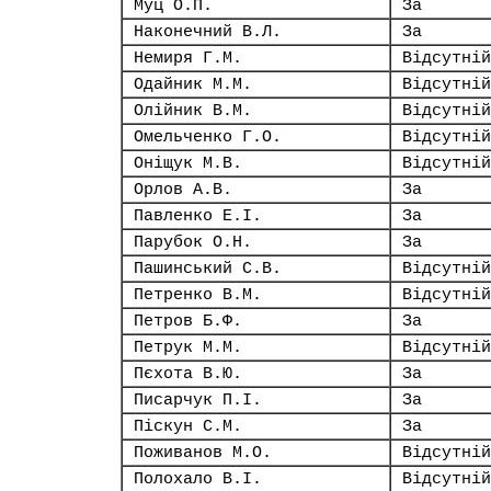
Муц О.П.
За
Наконечний В.Л.
За
Немиря Г.М.
Відсутній
Одайник М.М.
Відсутній
Олійник В.М.
Відсутній
Омельченко Г.О.
Відсутній
Оніщук М.В.
Відсутній
Орлов А.В.
За
Павленко Е.І.
За
Парубок О.Н.
За
Пашинський С.В.
Відсутній
Петренко В.М.
Відсутній
Петров Б.Ф.
За
Петрук М.М.
Відсутній
Пєхота В.Ю.
За
Писарчук П.І.
За
Піскун С.М.
За
Поживанов М.О.
Відсутній
Полохало В.І.
Відсутній