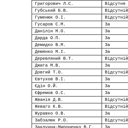
Григорович Л.С.
Відсутня
Губський Б.В.
Відсутній
Гуменюк О.І.
Відсутній
Гусаров С.М.
За
Данілін М.О.
За
Дарда О.П.
За
Демидко В.М.
За
Демянко М.І.
За
Деревляний В.Т.
Відсутній
Джига М.В.
За
Довгий Т.О.
Відсутній
Євтухов В.І.
За
Єдін О.Й.
За
Єфремов О.С.
За
Жванія Д.В.
Відсутній
Жеваго К.В.
Відсутній
Журавко О.В.
За
Забзалюк Р.О.
Відсутній
Заклунна-Мироненко В.Г.
За