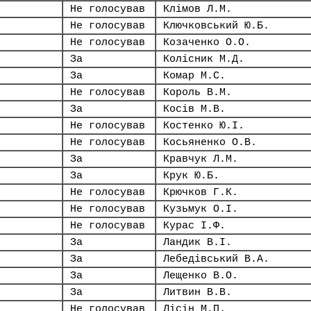
Не голосував
Клімов Л.М.
Не голосував
Ключковський Ю.Б.
Не голосував
Козаченко О.О.
За
Колісник М.Д.
За
Комар М.С.
Не голосував
Король В.М.
За
Косів М.В.
Не голосував
Костенко Ю.І.
Не голосував
Косьяненко О.В.
За
Кравчук Л.М.
За
Крук Ю.Б.
Не голосував
Крючков Г.К.
Не голосував
Кузьмук О.І.
Не голосував
Курас І.Ф.
За
Ландик В.І.
За
Лебедівський В.А.
За
Лещенко В.О.
За
Литвин В.В.
Не голосував
Лісін М.П.