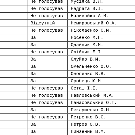
Не голосував
Мусіяка В.Л.
Не голосував
Надрага В.І.
Не голосував
Наливайко А.М.
Відсутній
Немировський О.А.
Не голосував
Ніколаєнко С.М.
За
Носенко М.П.
За
Одайник М.М.
Не голосував
Олійник Б.І.
За
Олуйко В.М.
За
Омельченко О.О.
За
Онопенко В.В.
.
За
Оробець Ю.М.
Не голосував
Осташ І.І.
Не голосував
Павловський М.А.
Не голосував
Панасовський О.Г.
За
Пеклушенко О.М.
Не голосував
Петренко В.С.
За
Петров О.В.
За
Пинзеник В.М.