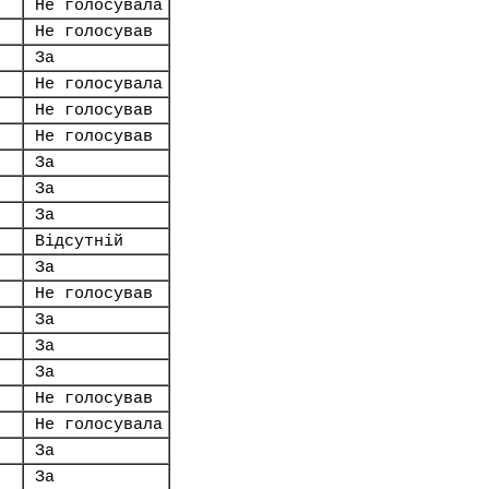
Не голосувала
Не голосував
За
Не голосувала
Не голосував
Не голосував
За
За
За
Відсутній
За
Не голосував
За
За
За
Не голосував
Не голосувала
За
За