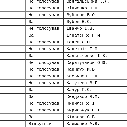
Не голосував
Звягільський Ю.Л.
Не голосував
Зінченко О.О.
Не голосував
Зубанов В.О.
За
Зубов В.С.
Не голосував
Іванчо І.В.
За
Ігнатенко П.М.
Не голосував
Ісаєв Л.О.
Не голосував
Калетнік Г.М.
За
Кальніченко І.В.
Не голосував
Каратуманов О.Ю.
Не голосував
Карнаух М.В.
Не голосував
Касьянов С.П.
Не голосував
Катушева З.Г.
За
Качур П.С.
За
Кендзьор Я.М.
Не голосував
Кириленко І.Г.
Не голосував
Кирильчук Є.І.
За
Ківалов С.В.
Відсутній
Клименко А.В.