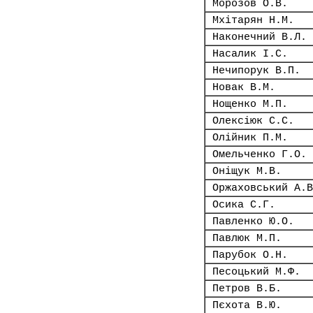
Морозов О.В.
Мхітарян Н.М.
Наконечний В.Л.
Насалик І.С.
Нечипорук В.П.
Новак В.М.
Нощенко М.П.
Олексіюк С.С.
Олійник П.М.
Омельченко Г.О.
Оніщук М.В.
Оржаховський А.В
Осика С.Г.
Павленко Ю.О.
Павлюк М.П.
Парубок О.Н.
Песоцький М.Ф.
Петров В.Б.
Пєхота В.Ю.