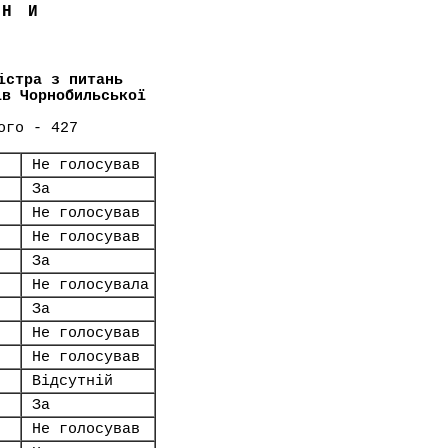
ЇНИ
істра з питань
ів Чорнобильської
ого - 427
Не голосував
За
Не голосував
Не голосував
За
Не голосувала
За
Не голосував
Не голосував
Відсутній
За
Не голосував