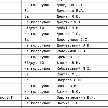
Не голосував
Давидова Л.І.
За
Демьохін В.А.
За
Деркач Л.В.
Не голосував
Джоджик Я.І.
Відсутній
Добкін М.М.
Не голосував
Довгий Т.О.
За
Дорогунцов С.І.
Не голосував
Драчевський В.В.
Не голосував
Євдокимов В.О.
Не голосував
Єремеєв І.М.
Відсутній
Єщенко В.М.
Не голосував
Жебрівський П.І.
За
Жовтяк Є.Д.
За
Загрева Б.Ю.
Не голосував
Заєць В.В.
Не голосував
Заічко В.О.
ко В.Г.
За
Заплатинський В.М.
.
Не голосував
Засуха Т.В.