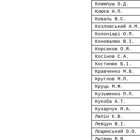
Климпуш О.Д.
Клюєв А.П.
Коваль В.С.
Козловський А.М.
Колоніарі О.П.
Коновалюк В.І.
Корсаков О.Я.
Косінов С.А.
Костинюк Б.І.
Кравченко М.В.
Круглов М.П.
Круць М.Ф.
Кузьменко П.П.
Кукоба А.Т.
Кухарчук М.А.
Лапін Є.В.
Левцун В.І.
Лєщинський О.О.
Литвин В.М.