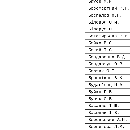
Бауер М.Й.
Безсмертний Р.П.
Беспалов О.П.
Біловол О.М.
Білорус О.Г.
Богатирьова Р.В.
Бойко В.С.
Бокий І.С.
Бондаренко В.Д.
Бондарчук О.В.
Борзих О.І.
Бронніков В.К.
Будаг'янц М.А.
Буйко Г.В.
Буряк О.В.
Васадзе Т.Ш.
Васюник І.В.
Веревський А.М.
Вернигора Л.М.