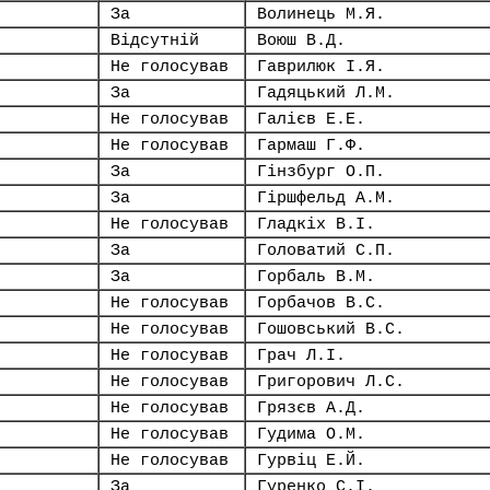
За
Волинець М.Я.
Відсутній
Воюш В.Д.
Не голосував
Гаврилюк І.Я.
За
Гадяцький Л.М.
Не голосував
Галієв Е.Е.
Не голосував
Гармаш Г.Ф.
За
Гінзбург О.П.
За
Гіршфельд А.М.
Не голосував
Гладкіх В.І.
За
Головатий С.П.
За
Горбаль В.М.
Не голосував
Горбачов В.С.
Не голосував
Гошовський В.С.
Не голосував
Грач Л.І.
Не голосував
Григорович Л.С.
Не голосував
Грязєв А.Д.
Не голосував
Гудима О.М.
Не голосував
Гурвіц Е.Й.
За
Гуренко С.І.