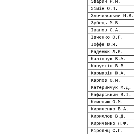
Зварич Р.М.
Зімін О.П.
Злочевський М.В.
Зубець М.В.
Іванов С.А.
Івченко О.Г.
Іоффе Ю.Я.
Каденюк Л.К.
Калінчук В.А.
Капустін В.В.
Кармазін Ю.А.
Карпов О.М.
Катеринчук М.Д.
Кафарський В.І.
Кеменяш О.М.
Кириленко В.А.
Кириллов В.Д.
Кириченко Л.Ф.
Кіроянц С.Г.