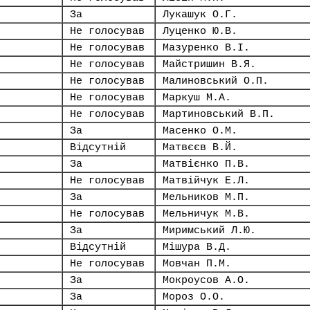
За
Лукашук О.Г.
Не голосував
Луценко Ю.В.
Не голосував
Мазуренко В.І.
Не голосував
Майстришин В.Я.
Не голосував
Малиновський О.П.
Не голосував
Маркуш М.А.
Не голосував
Мартиновський В.П.
За
Масенко О.М.
Відсутній
Матвєєв В.Й.
За
Матвієнко П.В.
Не голосував
Матвійчук Е.Л.
За
Мельников М.П.
Не голосував
Мельничук М.В.
За
Миримський Л.Ю.
Відсутній
Мішура В.Д.
Не голосував
Мовчан П.М.
За
Мокроусов А.О.
За
Мороз О.О.