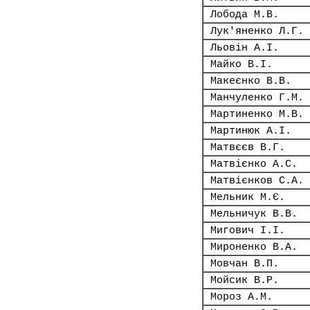
Лобода М.В.
Лук'яненко Л.Г.
Льовін А.І.
Майко В.І.
Макеєнко В.В.
Манчуленко Г.М.
Мартиненко М.В.
Мартинюк А.І.
Матвєєв В.Г.
Матвієнко А.С.
Матвієнков С.А.
Мельник М.Є.
Мельничук В.В.
Мигович І.І.
Мироненко В.А.
Мовчан В.П.
Мойсик В.Р.
Мороз А.М.