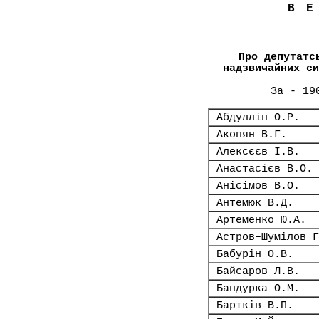
В
Про депутатс
надзвичайних си
За - 19
Абдуллін О.Р.
Акопян В.Г.
Алексєєв І.В.
Анастасієв В.О.
Анісімов В.О.
Антемюк В.Д.
Артеменко Ю.А.
Астров–Шумілов Г
Бабурін О.В.
Байсаров Л.В.
Бандурка О.М.
Бартків В.П.