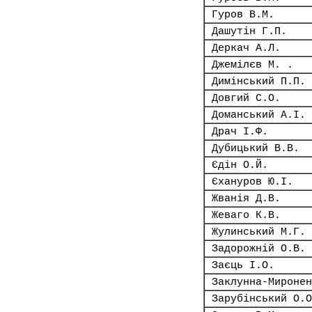
Гуров В.М.
Дашутін Г.П.
Деркач А.Л.
Джемілєв М. .
Димінський П.П.
Довгий С.О.
Доманський А.І.
Драч І.Ф.
Дубицький В.В.
Єдін О.Й.
Єхануров Ю.І.
Жванія Д.В.
Жеваго К.В.
Жулинський М.Г.
Задорожній О.В.
Заєць І.О.
Заклунна-Миронен
Зарубінський О.О