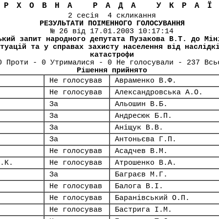
ЕРХОВНА РАДА УКРА
2 сесія 4 скликання
РЕЗУЛЬТАТИ ПОІМЕННОГО ГОЛОСУВАННЯ
№ 26 від 17.01.2003 10:17:14
ький запит народного депутата Пузакова В.Т. до Мін
туацій та у справах захисту населення від наслідк
катастрофи
0 Проти - 0 Утрималися - 0 Не голосували - 237 Всь
Рішення прийнято
Не голосував
Авраменко В.Ф.
Не голосував
Александровська А.О.
За
Альошин В.Б.
За
Андресюк Б.П.
За
Аніщук В.В.
За
Антоньєва Г.П.
Не голосував
Асадчев В.М.
.К.
Не голосував
Атрошенко В.А.
За
Баграєв М.Г.
Не голосував
Балога В.І.
Не голосував
Баранівський О.П.
Не голосував
Бастрига І.М.