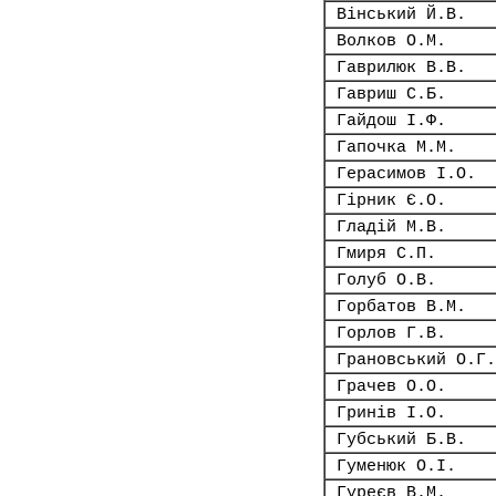
Вінський Й.В.
Волков О.М.
Гаврилюк В.В.
Гавриш С.Б.
Гайдош І.Ф.
Гапочка М.М.
Герасимов І.О.
Гірник Є.О.
Гладій М.В.
Гмиря С.П.
Голуб О.В.
Горбатов В.М.
Горлов Г.В.
Грановський О.Г.
Грачев О.О.
Гринів І.О.
Губський Б.В.
Гуменюк О.І.
Гуреєв В.М.