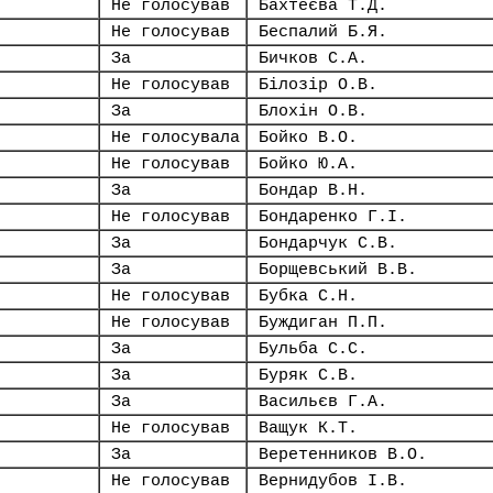
Не голосував
Бахтеєва Т.Д.
Не голосував
Беспалий Б.Я.
За
Бичков С.А.
Не голосував
Білозір О.В.
За
Блохін О.В.
Не голосувала
Бойко В.О.
Не голосував
Бойко Ю.А.
За
Бондар В.Н.
Не голосував
Бондаренко Г.І.
За
Бондарчук С.В.
За
Борщевський В.В.
Не голосував
Бубка С.Н.
Не голосував
Буждиган П.П.
За
Бульба С.С.
За
Буряк С.В.
За
Васильєв Г.А.
Не голосував
Ващук К.Т.
За
Веретенников В.О.
Не голосував
Вернидубов І.В.