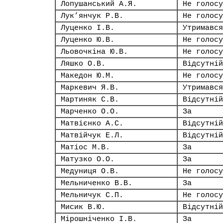
Лопушанський А.Я.
Не голосу
Лук’янчук Р.В.
Не голосу
Луценко І.В.
Утримався
Луценко Ю.В.
Не голосу
Льовочкіна Ю.В.
Не голосу
Ляшко О.В.
Відсутній
Македон Ю.М.
Не голосу
Маркевич Я.В.
Утримався
Мартиняк С.В.
Відсутній
Марченко О.О.
За
Матвієнко А.С.
Відсутній
Матвійчук Е.Л.
Відсутній
Матіос М.В.
За
Матузко О.О.
За
Медуниця О.В.
Не голосу
Мельниченко В.В.
За
Мельничук С.П.
Не голосу
Мисик В.Ю.
Відсутній
Мірошніченко І.В.
За