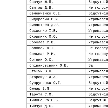
Савчук Ю.П.
Відсутній
Святаш Д.В.
Не голосу
Семенченко С.І.
Відсутній
Сидорович Р.М.
Утримався
Силантьєв Д.О.
Утримався
Сисоєнко І.В.
Утримався
Скрипник О.О.
Не голосу
Соболєв Є.В.
Утримався
Соловей Ю.І.
Не голосу
Сольвар Р.М.
Не голосу
Сотник О.С.
Утримався
Співаковський О.В.
За
Сташук В.Ф.
Утримався
Сторожук Д.А.
Утримався
Супруненко О.І.
Відсутній
Сюмар В.П.
Не голосу
Тарута С.О.
Відсутній
Тимошенко Ю.В.
Відсутня
Тимчук Д.Б.
Утримався