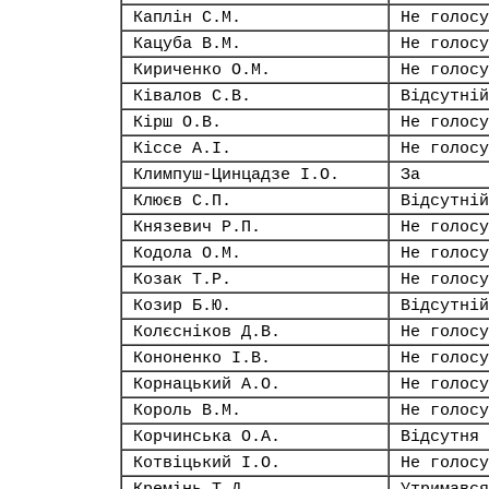
Каплін С.М.
Не голосу
Кацуба В.М.
Не голосу
Кириченко О.М.
Не голосу
Ківалов С.В.
Відсутній
Кірш О.В.
Не голосу
Кіссе А.І.
Не голосу
Климпуш-Цинцадзе І.О.
За
Клюєв С.П.
Відсутній
Князевич Р.П.
Не голосу
Кодола О.М.
Не голосу
Козак Т.Р.
Не голосу
Козир Б.Ю.
Відсутній
Колєсніков Д.В.
Не голосу
Кононенко І.В.
Не голосу
Корнацький А.О.
Не голосу
Король В.М.
Не голосу
Корчинська О.А.
Відсутня
Котвіцький І.О.
Не голосу