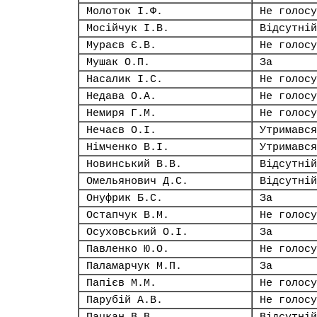
Молоток І.Ф.
Не голосу
Мосійчук І.В.
Відсутній
Мураєв Є.В.
Не голосу
Мушак О.П.
За
Насалик І.С.
Не голосу
Недава О.А.
Не голосу
Немиря Г.М.
Не голосу
Нечаєв О.І.
Утримався
Німченко В.І.
Утримався
Новинський В.В.
Відсутній
Омельянович Д.С.
Відсутній
Онуфрик Б.С.
За
Остапчук В.М.
Не голосу
Осуховський О.І.
За
Павленко Ю.О.
Не голосу
Паламарчук М.П.
За
Папієв М.М.
Не голосу
Парубій А.В.
Не голосу