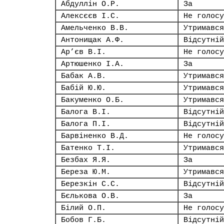
Абдуллін О.Р.
За
Алексєєв І.С.
Не голосу
Амельченко В.В.
Утримався
Антонищак А.Ф.
Відсутній
Ар’єв В.І.
Не голосу
Артюшенко І.А.
За
Бабак А.В.
Утримався
Бабій Ю.Ю.
Утримався
Бакуменко О.Б.
Утримався
Балога В.І.
Відсутній
Балога П.І.
Відсутній
Барвіненко В.Д.
Не голосу
Батенко Т.І.
Утримався
Безбах Я.Я.
За
Береза Ю.М.
Утримався
Березкін С.С.
Відсутній
Бєлькова О.В.
За
Білий О.П.
Не голосу
Бобов Г.Б.
Відсутній