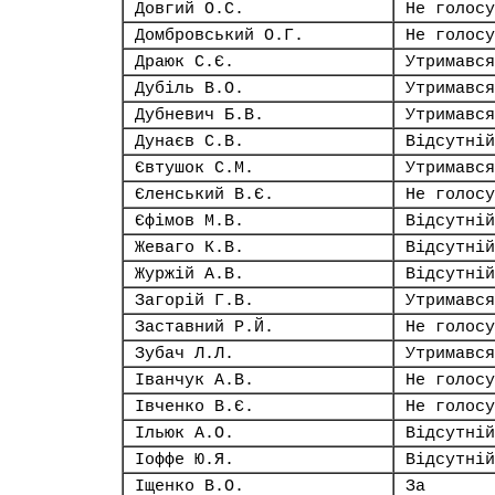
Довгий О.С.
Не голосу
Домбровський О.Г.
Не голосу
Драюк С.Є.
Утримався
Дубіль В.О.
Утримався
Дубневич Б.В.
Утримався
Дунаєв С.В.
Відсутній
Євтушок С.М.
Утримався
Єленський В.Є.
Не голосу
Єфімов М.В.
Відсутній
Жеваго К.В.
Відсутній
Журжій А.В.
Відсутній
Загорій Г.В.
Утримався
Заставний Р.Й.
Не голосу
Зубач Л.Л.
Утримався
Іванчук А.В.
Не голосу
Івченко В.Є.
Не голосу
Ільюк А.О.
Відсутній
Іоффе Ю.Я.
Відсутній
Іщенко В.О.
За