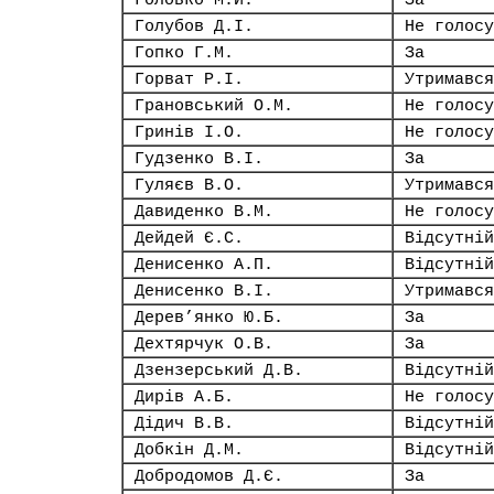
Головко М.Й.
За
Голубов Д.І.
Не голосу
Гопко Г.М.
За
Горват Р.І.
Утримався
Грановський О.М.
Не голосу
Гринів І.О.
Не голосу
Гудзенко В.І.
За
Гуляєв В.О.
Утримався
Давиденко В.М.
Не голосу
Дейдей Є.С.
Відсутній
Денисенко А.П.
Відсутній
Денисенко В.І.
Утримався
Дерев’янко Ю.Б.
За
Дехтярчук О.В.
За
Дзензерський Д.В.
Відсутній
Дирів А.Б.
Не голосу
Дідич В.В.
Відсутній
Добкін Д.М.
Відсутній
Добродомов Д.Є.
За