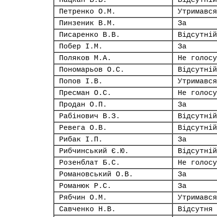
Пацкан В.В.
Відсутній
Петренко О.М.
Утримався
Пинзеник В.М.
За
Писаренко В.В.
Відсутній
Побер І.М.
За
Поляков М.А.
Не голосу
Пономарьов О.С.
Відсутній
Попов І.В.
Утримався
Пресман О.С.
Не голосу
Продан О.П.
За
Рабінович В.З.
Відсутній
Ревега О.В.
Відсутній
Рибак І.П.
За
Рибчинський Є.Ю.
Відсутній
Розенблат Б.С.
Не голосу
Романовський О.В.
За
Романюк Р.С.
За
Рябчин О.М.
Утримався
Савченко Н.В.
Відсутня