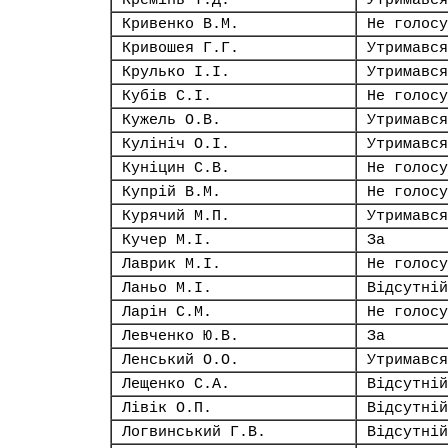
Кремінь Т.Д.
Утримався
Кривенко В.М.
Не голосу
Кривошея Г.Г.
Утримався
Крулько І.І.
Утримався
Кубів С.І.
Не голосу
Кужель О.В.
Утримався
Кулініч О.І.
Утримався
Куніцин С.В.
Не голосу
Купрій В.М.
Не голосу
Курячий М.П.
Утримався
Кучер М.І.
За
Лаврик М.І.
Не голосу
Ланьо М.І.
Відсутній
Ларін С.М.
Не голосу
Левченко Ю.В.
За
Ленський О.О.
Утримався
Лещенко С.А.
Відсутній
Лівік О.П.
Відсутній
Логвинський Г.В.
Відсутній