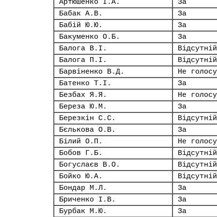
Артюшенко І.А.
За
Бабак А.В.
За
Бабій Ю.Ю.
За
Бакуменко О.Б.
За
Балога В.І.
Відсутній
Балога П.І.
Відсутній
Барвіненко В.Д.
Не голосу
Батенко Т.І.
За
Безбах Я.Я.
Не голосу
Береза Ю.М.
За
Березкін С.С.
Відсутній
Бєлькова О.В.
За
Білий О.П.
Не голосу
Бобов Г.Б.
Відсутній
Богуслаєв В.О.
Відсутній
Бойко Ю.А.
Відсутній
Бондар М.Л.
За
Бриченко І.В.
За
Бурбак М.Ю.
За