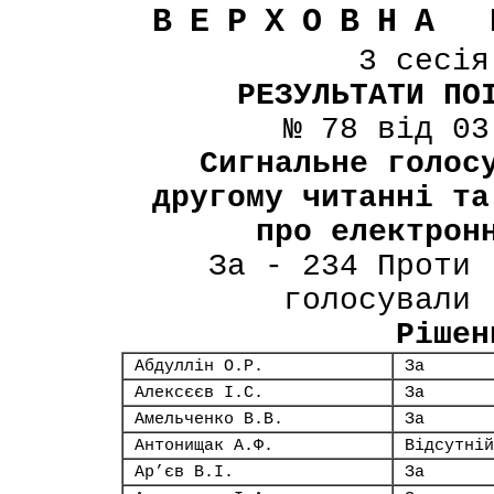
ВЕРХОВНА 
3 сесі
РЕЗУЛЬТАТИ ПО
№ 78 від 03
Сигнальне голос
другому читанні та
про електрон
За - 234 Проти 
голосували 
Рішен
Абдуллін О.Р.
За
Алексєєв І.С.
За
Амельченко В.В.
За
Антонищак А.Ф.
Відсутній
Ар’єв В.І.
За