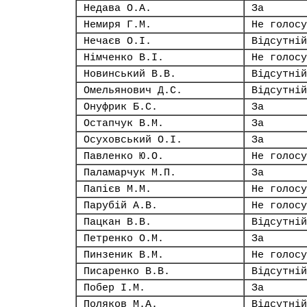
Недава О.А.
За
Немиря Г.М.
Не голосу
Нечаєв О.І.
Відсутній
Німченко В.І.
Не голосу
Новинський В.В.
Відсутній
Омельянович Д.С.
Відсутній
Онуфрик Б.С.
За
Остапчук В.М.
За
Осуховський О.І.
За
Павленко Ю.О.
Не голосу
Паламарчук М.П.
За
Папієв М.М.
Не голосу
Парубій А.В.
Не голосу
Пацкан В.В.
Відсутній
Петренко О.М.
За
Пинзеник В.М.
Не голосу
Писаренко В.В.
Відсутній
Побер І.М.
За
Поляков М.А.
Відсутній