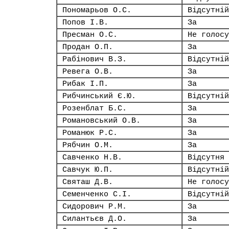
Пономарьов О.С.
Відсутній
Попов І.В.
За
Пресман О.С.
Не голосу
Продан О.П.
За
Рабінович В.З.
Відсутній
Ревега О.В.
За
Рибак І.П.
За
Рибчинський Є.Ю.
Відсутній
Розенблат Б.С.
За
Романовський О.В.
За
Романюк Р.С.
За
Рябчин О.М.
За
Савченко Н.В.
Відсутня
Савчук Ю.П.
Відсутній
Святаш Д.В.
Не голосу
Семенченко С.І.
Відсутній
Сидорович Р.М.
За
Силантьєв Д.О.
За