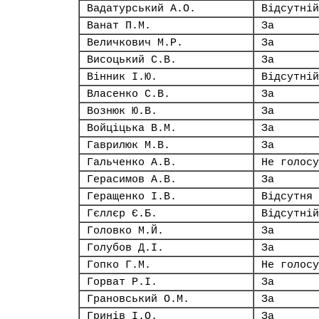
Вадатурський А.О.
Відсутній
Ванат П.М.
За
Величкович М.Р.
За
Висоцький С.В.
За
Вінник І.Ю.
Відсутній
Власенко С.В.
За
Вознюк Ю.В.
За
Войціцька В.М.
За
Гаврилюк М.В.
За
Гальченко А.В.
Не голосу
Герасимов А.В.
За
Геращенко І.В.
Відсутня
Гєллєр Є.Б.
Відсутній
Головко М.Й.
За
Голубов Д.І.
За
Гопко Г.М.
Не голосу
Горват Р.І.
За
Грановський О.М.
За
Гринів І.О.
За