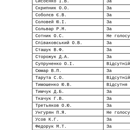
Сисоєнко І.В.
За
Скрипник О.О.
За
Соболєв Є.В.
За
Соловей Ю.І.
За
Сольвар Р.М.
За
Сотник О.С.
Не голосу
Співаковський О.В.
За
Сташук В.Ф.
За
Сторожук Д.А.
За
Супруненко О.І.
Відсутній
Сюмар В.П.
За
Тарута С.О.
Відсутній
Тимошенко Ю.В.
Відсутня
Тимчук Д.Б.
За
Ткачук Г.В.
За
Третьяков О.Ю.
За
Унгурян П.Я.
Не голосу
Усов К.Г.
За
Федорук М.Т.
За