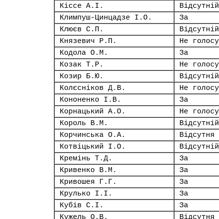
Кіссе А.І.
Відсутній
Климпуш-Цинцадзе І.О.
За
Клюєв С.П.
Відсутній
Князевич Р.П.
Не голосу
Кодола О.М.
За
Козак Т.Р.
Не голосу
Козир Б.Ю.
Відсутній
Колєсніков Д.В.
Не голосу
Кононенко І.В.
За
Корнацький А.О.
Не голосу
Король В.М.
Відсутній
Корчинська О.А.
Відсутня
Котвіцький І.О.
Відсутній
Кремінь Т.Д.
За
Кривенко В.М.
За
Кривошея Г.Г.
За
Крулько І.І.
За
Кубів С.І.
За
Кужель О.В.
Відсутня