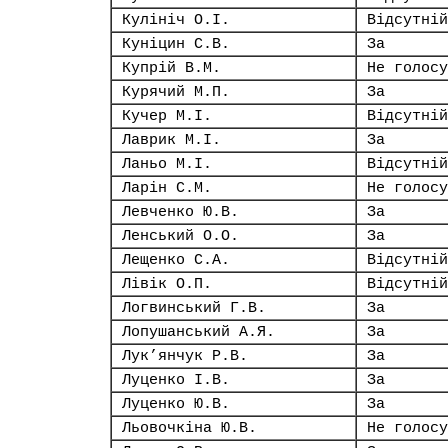
Кулініч О.І.
Відсутній
Куніцин С.В.
За
Купрій В.М.
Не голосу
Курячий М.П.
За
Кучер М.І.
Відсутній
Лаврик М.І.
За
Ланьо М.І.
Відсутній
Ларін С.М.
Не голосу
Левченко Ю.В.
За
Ленський О.О.
За
Лещенко С.А.
Відсутній
Лівік О.П.
Відсутній
Логвинський Г.В.
За
Лопушанський А.Я.
За
Лук’янчук Р.В.
За
Луценко І.В.
За
Луценко Ю.В.
За
Льовочкіна Ю.В.
Не голосу