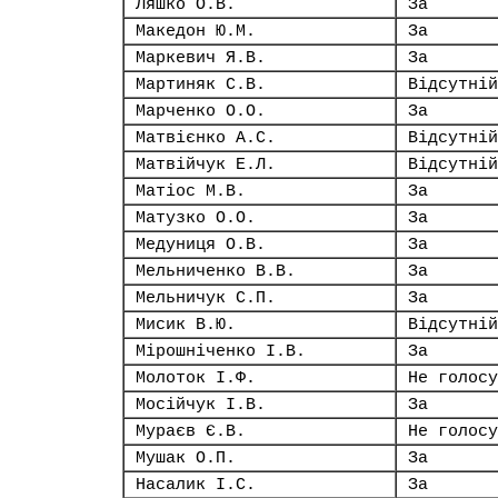
Ляшко О.В.
За
Македон Ю.М.
За
Маркевич Я.В.
За
Мартиняк С.В.
Відсутній
Марченко О.О.
За
Матвієнко А.С.
Відсутній
Матвійчук Е.Л.
Відсутній
Матіос М.В.
За
Матузко О.О.
За
Медуниця О.В.
За
Мельниченко В.В.
За
Мельничук С.П.
За
Мисик В.Ю.
Відсутній
Мірошніченко І.В.
За
Молоток І.Ф.
Не голосу
Мосійчук І.В.
За
Мураєв Є.В.
Не голосу
Мушак О.П.
За
Насалик І.С.
За