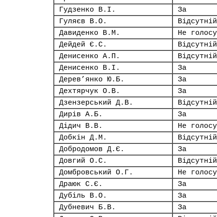
Гудзенко В.І.
За
Гуляєв В.О.
Відсутній
Давиденко В.М.
Не голосу
Дейдей Є.С.
Відсутній
Денисенко А.П.
Відсутній
Денисенко В.І.
За
Дерев’янко Ю.Б.
За
Дехтярчук О.В.
За
Дзензерський Д.В.
Відсутній
Дирів А.Б.
За
Дідич В.В.
Не голосу
Добкін Д.М.
Відсутній
Добродомов Д.Є.
За
Довгий О.С.
Відсутній
Домбровський О.Г.
Не голосу
Драюк С.Є.
За
Дубіль В.О.
За
Дубневич Б.В.
За