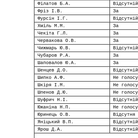
Філатов Б.А.
Відсутній
Фріз І.В.
За
Фурсін І.Г.
Відсутній
Хміль М.М.
За
Чекіта Г.Л.
За
Червакова О.В.
За
Чижмарь Ю.В.
Відсутній
Чубаров Р.А.
За
Шаповалов Ю.А.
За
Шенцев Д.О.
Відсутній
Шипко А.Ф.
Не голосу
Шкіря І.М.
Не голосу
Шпенов Д.Ю.
Не голосу
Шуфрич Н.І.
Відсутній
Южаніна Н.П.
Не голосу
Юринець О.В.
Відсутня
Яніцький В.П.
Відсутній
Ярош Д.А.
Відсутній