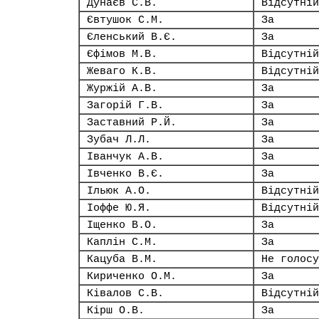
Дунаєв С.В.
Відсутній
Євтушок С.М.
За
Єленський В.Є.
За
Єфімов М.В.
Відсутній
Жеваго К.В.
Відсутній
Журжій А.В.
За
Загорій Г.В.
За
Заставний Р.Й.
За
Зубач Л.Л.
За
Іванчук А.В.
За
Івченко В.Є.
За
Ільюк А.О.
Відсутній
Іоффе Ю.Я.
Відсутній
Іщенко В.О.
За
Каплін С.М.
За
Кацуба В.М.
Не голосу
Кириченко О.М.
За
Ківалов С.В.
Відсутній
Кірш О.В.
За